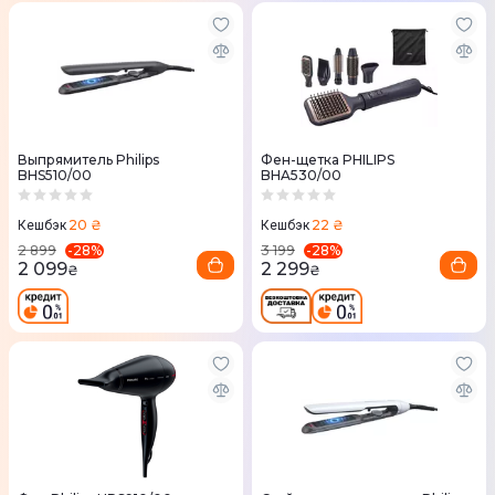
Выпрямитель Philips
Фен-щетка PHILIPS
BHS510/00
BHA530/00
20 ₴
22 ₴
Кешбэк
Кешбэк
-
28
%
-
28
%
2 899
3 199
2 099
2 299
₴
₴