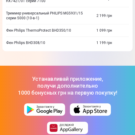
HX7421/01 серии 7100
Триммер универсальный PHILIPS MG5931/15
2 199
грн
серии 5000 (10-в-1)
Фен Philips ThermoProtect BHD350/10
1 099
грн
Фен Philips BHD308/10
1 199
грн
Устанавливай приложение,
получи дополнительно
1000 бонусных грн на первую покупку!