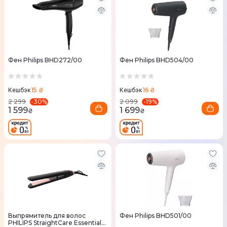
Фен Philips BHD272/00
Фен Philips BHD504/00
15 ₴
16 ₴
Кешбэк
Кешбэк
-
30
%
-
19
%
2 299
2 099
1 599
1 699
₴
₴
Выпрямитель для волос
Фен Philips BHD501/00
PHILIPS StraightCare Essential