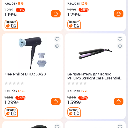
12 ₴
11 ₴
Кешбэк
Кешбэк
-
28
%
-
8
%
1 799
1 299
1 299
1 199
₴
₴
Фен Philips BHD360/20
Выпрямитель для волос
PHILIPS StraightCare Essential
BHS377/00
12 ₴
13 ₴
Кешбэк
Кешбэк
-
24
%
-
13
%
1 699
1 599
1 299
1 399
₴
₴