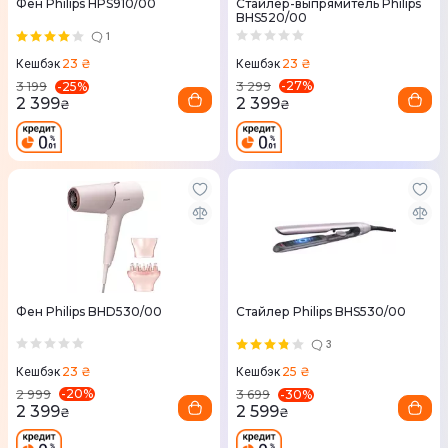
Фен Philips HPS910/00
Стайлер-выпрямитель Philips
BHS520/00
1
23 ₴
23 ₴
Кешбэк
Кешбэк
-
27
%
-
25
%
3 299
3 199
2 399
2 399
₴
₴
Фен Philips BHD530/00
Стайлер Philips BHS530/00
3
23 ₴
25 ₴
Кешбэк
Кешбэк
-
20
%
-
30
%
2 999
3 699
2 399
2 599
₴
₴