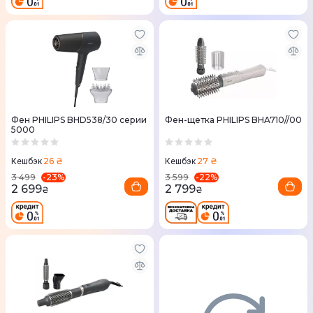
Фен PHILIPS BHD538/30 серии
Фен-щетка PHILIPS BHA710//00
5000
26 ₴
27 ₴
Кешбэк
Кешбэк
-
23
%
-
22
%
3 499
3 599
2 699
2 799
₴
₴