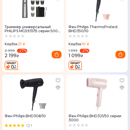
Триммер универсальный
Фен Philips ThermoProtect
PHILIPS MG5931/15 серии 5000
BHD350/10
(10-в-1)
21 ₴
10 ₴
Кешбэк
Кешбэк
-
27
%
-
21
%
2 999
1 399
2 199
1 099
₴
₴
Фен Philips BHD308/10
Фен Philips BHD321/50 серии
3000
1