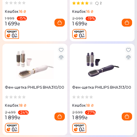
BHS378/00
2
16 ₴
16 ₴
Кешбэк
Кешбэк
-
15
%
-
19
%
1 999
2 099
1 699
1 699
₴
₴
Фен-щетка PHILIPS BHA310/00
Фен-щетка PHILIPS BHA313/00
18 ₴
18 ₴
Кешбэк
Кешбэк
-
24
%
-
27
%
2 499
2 599
1 899
1 899
₴
₴