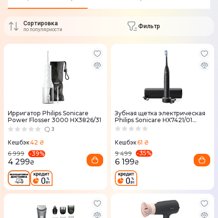
Сортировка
Фильтр
по популярности
Ирригатор Philips Sonicare
Зубная щетка электрическая
Power Flosser 3000 HX3826/31
Philips Sonicare HX7421/01
серии 7100
3
61 ₴
42 ₴
Кешбэк
Кешбэк
-
35
%
-
39
%
9 499
6 999
6 199
4 299
₴
₴