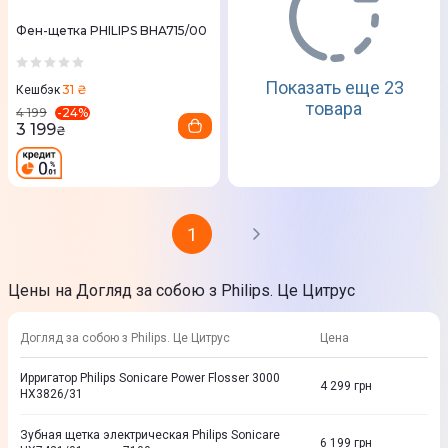
Фен-щетка PHILIPS BHA715/00
Показать еще 23
31 ₴
Кешбэк
товара
-
24
%
4 199
3 199
₴
1
Цены на Догляд за собою з Philips. Це Цитрус
Догляд за собою з Philips. Це Цитрус
Цена
Ирригатор Philips Sonicare Power Flosser 3000
4 299
грн
HX3826/31
Зубная щетка электрическая Philips Sonicare
6 199
грн