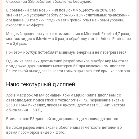
Скоростной SSD работает абсолютно бесшумно.
В сравнении с М3 новый чип повысил мощность на 20%. Это
значительно ускоряет работу сложных вычислительных приложений,
создание 3D графики, поднимает игровой опыт на новый уровень
скорости и комфорта.
Мощный процессор ускорил вычисления в Microsoft Excel в 4,7 раза,
монтаж видео в iMovie — в 8 раз, а обработку фото в Adobe Photoshop
— в 3,6 раза.
При этом ноутбук потребляет минимум энергии и не перегревается.
Одним из главных достижений разработчиков Макбук Аир М4 стала
поддержка двух внешних мониторов 6К при включенном дисплее.
Ранее такой вывод разрешался только при закрытой крышке лэптопа.
Нано текстурный дисплей
Apple MacBook Air M4 оснащен ярким Liquid Retina дисплеем со
светодиодной подсветкой и технологией IPS. Разрешение экрана —
2560 х 1664 пикселях, пиковая яркость достигает 500 нит, частота
обновления — 60 Гц.
В диапазоне Р3 дисплей поддерживает до миллиарда цветов.
Высокое разрешение экрана обеспечивает четкость деталей во
время просмотров видео и фото.