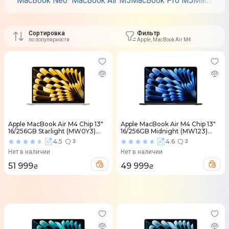
MacBook Neo
MacBook Air M5
MacBook Pro M5
MacBook 
Сортировка
Фильтр
по популярности
Apple, MacBook Air M4
Apple MacBook Air M4 Chip 13"
Apple MacBook Air M4 Chip 13"
16/256GB Starlight (MW0Y3)
16/256GB Midnight (MW123)
2025
2025
4.5
4.6
3
3
Нет в наличии
Нет в наличии
51 999
49 999
₴
₴