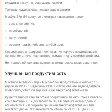
входить в аккаунты, совершать покупки.
Трекпад поддерживает управление жестами.
Макбук Эйр М4 доступен в четырех изысканных тонах:
звездное сияние;
серебристый;
полуночный;
совсем новый, небесно голубой цвет.
Специальное анодированное покрытие корпуса предотвращает
появление отпечатков пальцев, придает ноуту премиальный вид.
Но главное обновление кроется в технических характеристиках.
Улучшенная продуктивность
MacBook Air M4 оснащен высокопроизводительным чипом с 10-
ядерным CPU и 10-ядерным GPU. Интегрирование видеоадаптера
позволило добиться еще большей энергоэффективности.
Существенно увеличен объем оперативной памяти. Уже в базовой
комплектации ОЗУ достигает 16 ГБ, а в линейке есть модели с
объемом 32 ГБ. В гаджете применен энергоэффективный тип
жесткого диска—SSD-накопитель, объемом от 256 ГБ до 2 ТБ.