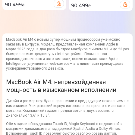
90 499
₴
90 499
₴
MacBook Air M4 с новым супер мощным процессором уже можно
заказать в Цитрусе. Модель, представленная компанией Apple в
марте 2025 года, в два раза быстрее макбуков с чипом M1 и до 23 раз
быстрее самых продвинутых Intel-устройств. Повышенная
производительность и автономность, новые возможности Apple
Intelligence, улучшенная web-камера— это лишь часть преимуществ
усовершенствованного девайса.
MacBook Air M4: непревзойденная
мощность в изысканном исполнении
Дизайн и размер ноутбука в сравнении с предыдущим поколением не
изменились. Ультратонкий корпус изготовлен из прочного и легкого
металла. Компактный гаджет предлагается в двух версиях, с
диагональю 13,6" и 15,3".
Обе модели оборудованы Touch ID, Magic Keyboard с подсветкой и
мощными динамиками с поддержкой Spatial Audio и Dolby Atmos.
Встроенный Touch ID позволяет быстро разблокировать лэптоп,