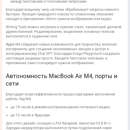
между текстовыми и голосовыми запросами.
Благодаря мощному чипу система обрабатывает запросы намного
быстрее. Функция природного поиска по словесному описанию
находит в приложении «Фото» нужное изображение или видео.
Writing Tools можно настроить в нужном стиле: лаконичный деловой,
дружественный. Редактирование, выделение основных тезисов
выполняется в заданном тоне.
Apple M4 открывает новые возможности для творчества, включая
инструменты для создания эксклюзивных эмодзи и доступ к
интегрированному Chat GPT. Благодаря Image Playground создавать
настоящие шедевры просто. Введите текстовое описание, и
приложение само сгенерирует нужное изображение.
Автономность MacBook Air M4, порты и
сети
Благодаря энергоэффективности процессора время автономной
работы Эир М4:
до 18 часов в режиме воспроизведения потокового видео;
до 15 часов в браузере.
Для этого девайс оснащен Li-Pol батареей, емкостью 53,8 Вт·ч.
Зарядка аккумулятора выполняется путем подключения через