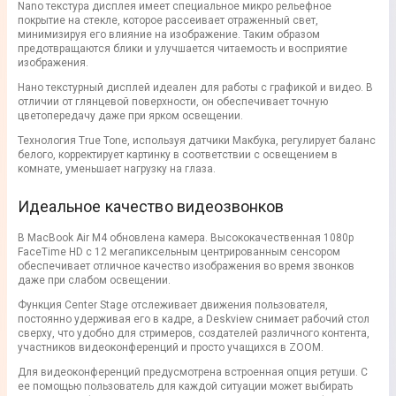
Nano текстура дисплея имеет специальное микро рельефное
покрытие на стекле, которое рассеивает отраженный свет,
минимизируя его влияние на изображение. Таким образом
предотвращаются блики и улучшается читаемость и восприятие
изображения.
Нано текстурный дисплей идеален для работы с графикой и видео. В
отличии от глянцевой поверхности, он обеспечивает точную
цветопередачу даже при ярком освещении.
Технология True Tone, используя датчики Макбука, регулирует баланс
белого, корректирует картинку в соответствии с освещением в
комнате, уменьшает нагрузку на глаза.
Идеальное качество видеозвонков
В MacBook Air M4 обновлена камера. Высококачественная 1080р
FaceTime HD с 12 мегапиксельным центрированным сенсором
обеспечивает отличное качество изображения во время звонков
даже при слабом освещении.
Функция Center Stage отслеживает движения пользователя,
постоянно удерживая его в кадре, а Deskview снимает рабочий стол
сверху, что удобно для стримеров, создателей различного контента,
участников видеоконференций и просто учащихся в ZOOM.
Для видеоконференций предусмотрена встроенная опция ретуши. С
ее помощью пользователь для каждой ситуации может выбирать