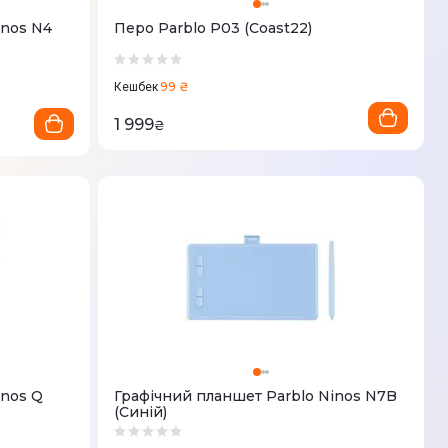
inos N4
Перо Parblo P03 (Coast22)
99 ₴
Кешбек
1 999
₴
inos Q
Графічний планшет Parblo Ninos N7B
(Синій)