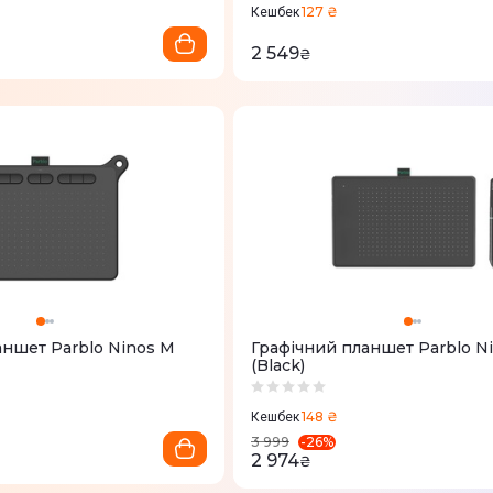
127 ₴
Кешбек
2 549
₴
аншет Parblo Ninos M
Графічний планшет Parblo N
(Black)
148 ₴
Кешбек
-
26
%
3 999
2 974
₴