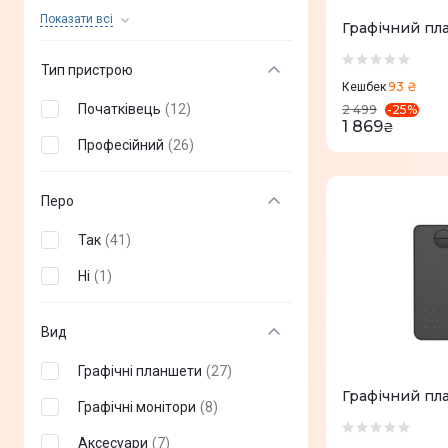
VEIKK
(
+
16
)
Показати всi
Графічний пла
HiSmart
(
+
10
)
Тип пристрою
93 ₴
Ugee
(
+
5
)
Кешбек
Початківець
(
12
)
-
25
%
2 499
1 869
₴
Професійний
(
26
)
Перо
Так
(
41
)
Ні
(
1
)
Вид
Графічні планшети
(
27
)
Графічний пл
Графічні монітори
(
8
)
Аксесуари
(
7
)