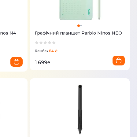
inos N4
Графічний планшет Parblo Ninos NEO
84 ₴
Кешбек
1 699
₴