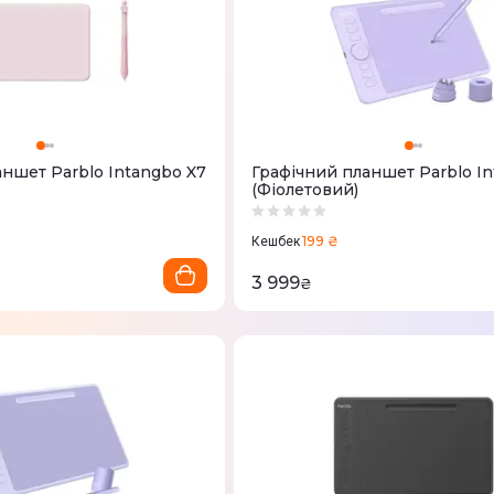
ншет Parblo Intangbo X7
Графічний планшет Parblo In
(Фіолетовий)
199 ₴
Кешбек
3 999
₴