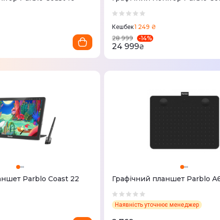
1 249 ₴
Кешбек
-
14
%
28 999
24 999
₴
ншет Parblo Coast 22
Графічний планшет Parblo A
Наявність уточнює менеджер