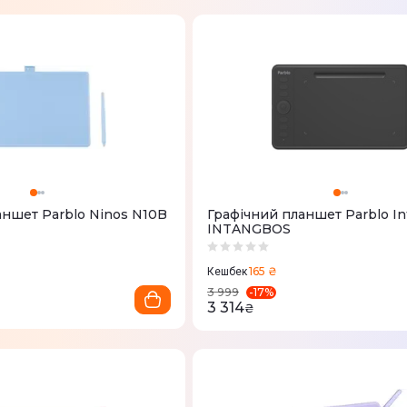
аншет Parblo Ninos N10B
Графічний планшет Parblo In
INTANGBOS
165 ₴
Кешбек
-
17
%
3 999
3 314
₴