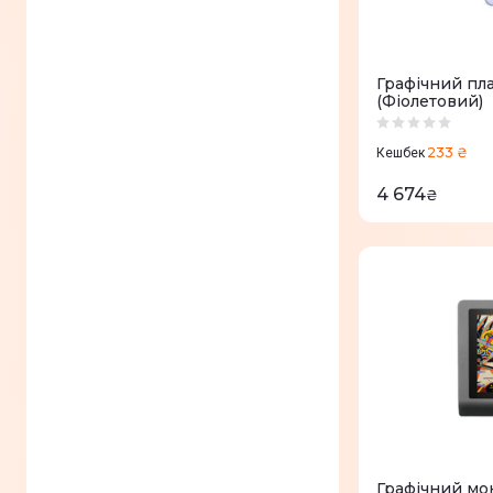
Графічний пл
(Фіолетовий)
233 ₴
Кешбек
4 674
₴
Графічний мон