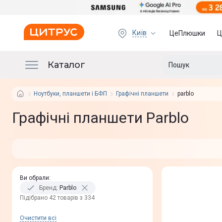
Київ
ЦеПлюшки
Ц
Каталог
Ноутбуки, планшети і БФП
Графічні планшети
parblo
Графічні планшети Parblo
Ви обрали
:
Бренд
:
Parblo
Пiдiбрано 42 товарів з 334
Очистити всi