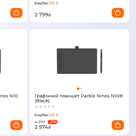
139 ₴
Кешбек
2 799
₴
inos N10
Графічний планшет Parblo Ninos N10B
(Black)
148 ₴
Кешбек
-
31
%
4 299
2 974
₴