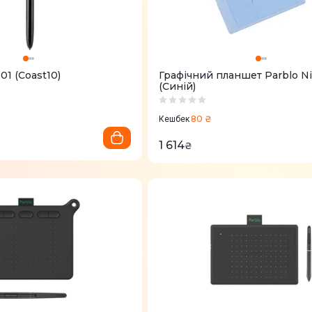
01 (Coast10)
Графічний планшет Parblo N
(Синій)
80 ₴
Кешбек
1 614
₴