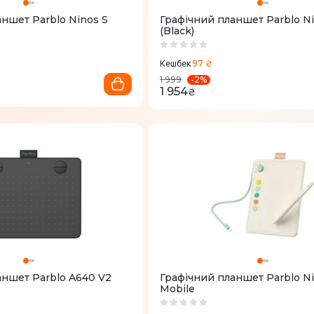
ншет Parblo Ninos S
Графічний планшет Parblo N
(Black)
97 ₴
Кешбек
-
2
%
1 999
1 954
₴
аншет Parblo A640 V2
Графічний планшет Parblo N
Mobile