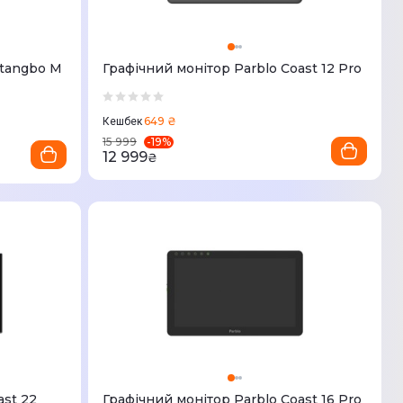
ntangbo M
Графічний монітор Parblo Coast 12 Pro
649 ₴
Кешбек
-
19
%
15 999
12 999
₴
ast 22
Графічний монітор Parblo Coast 16 Pro