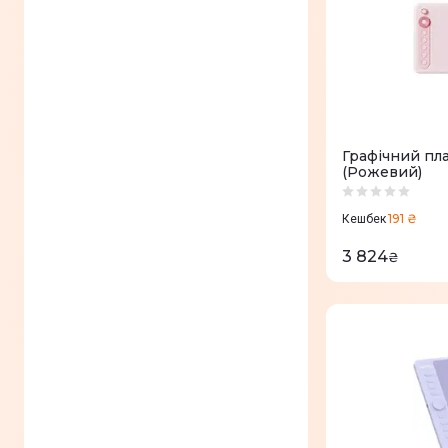
Графічний пла
(Рожевий)
191 ₴
Кешбек
3 824
₴