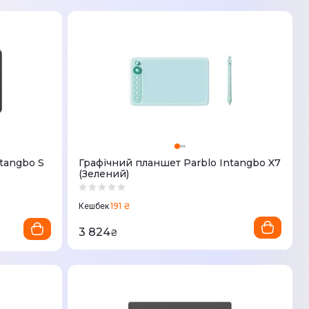
tangbo S
Графічний планшет Parblo Intangbo X7
(Зелений)
191 ₴
Кешбек
3 824
₴