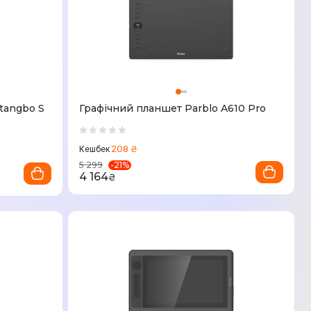
tangbo S
Графічний планшет Parblo A610 Pro
208 ₴
Кешбек
-
21
%
5 299
4 164
₴