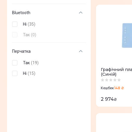
Bluetooth
Ні
(
35
)
Так
(
0
)
Перчатка
Так
(
19
)
Графічний пл
Ні
(
15
)
(Синій)
148 ₴
Кешбек
2 974
₴