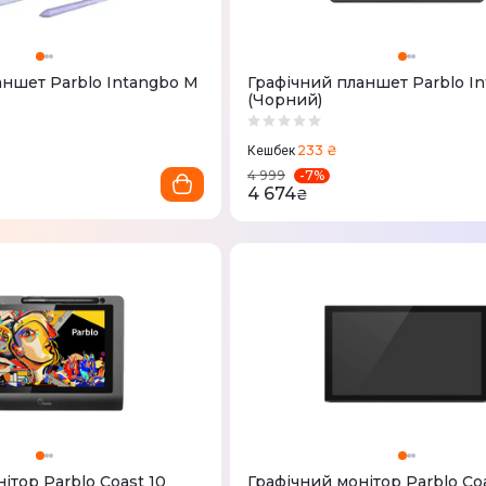
аншет Parblo Intangbo M
Графічний планшет Parblo I
(Чорний)
233 ₴
Кешбек
-
7
%
4 999
4 674
₴
ітор Parblo Coast 10
Графічний монітор Parblo Co