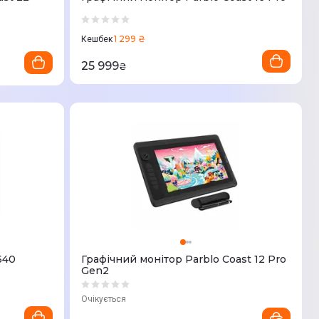
1 299 ₴
Кешбек
25 999
₴
640
Графічний монітор Parblo Coast 12 Pro
Gen2
Очікується