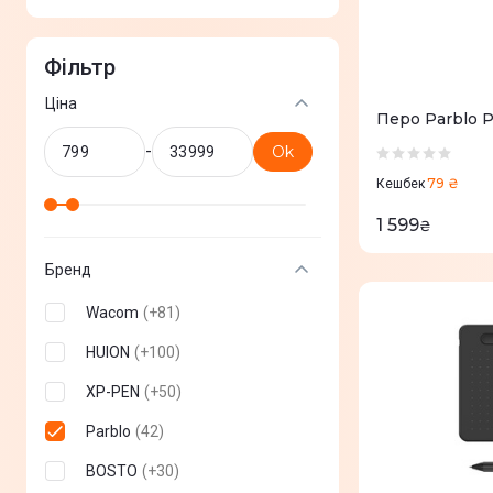
Фільтр
Ціна
Перо Parblo P
-
Ok
79 ₴
Кешбек
1 599
₴
Бренд
Wacom
(
+
81
)
HUION
(
+
100
)
XP-PEN
(
+
50
)
Parblo
(
42
)
BOSTO
(
+
30
)