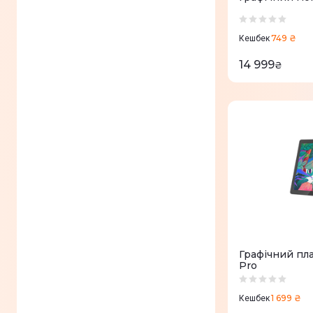
749 ₴
Кешбек
14 999
₴
Графічний пла
Pro
1 699 ₴
Кешбек