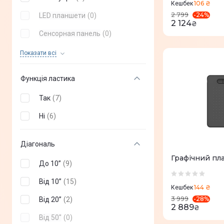
106 ₴
Кешбек
-
24
%
2 799
LED планшети
(
0
)
2 124
₴
Сенсорная панель
(
0
)
Смарт-панель
(
0
)
Показати всi
Підставка для планшета
(
0
)
Функція ластика
Так
(
7
)
Ні
(
6
)
Діагональ
Графічний пл
До 10”
(
9
)
Від 10”
(
15
)
144 ₴
Кешбек
-
28
%
3 999
Від 20”
(
2
)
2 889
₴
Від 50"
(
0
)