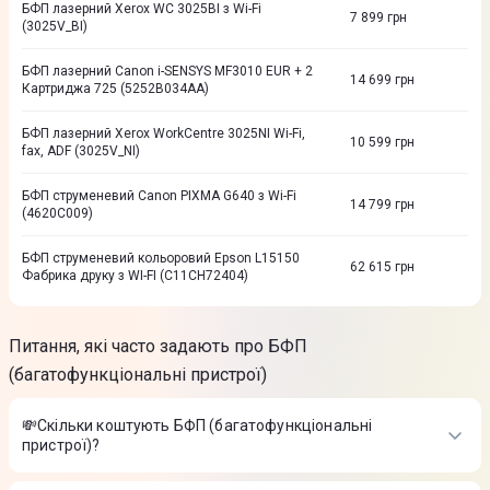
БФП лазерний Xerox WC 3025BI з Wi-Fi
7 899
грн
(3025V_BI)
БФП лазерний Canon i-SENSYS MF3010 EUR + 2
14 699
грн
Картриджа 725 (5252B034AA)
БФП лазерний Xerox WorkCentre 3025NI Wi-Fi,
10 599
грн
fax, ADF (3025V_NI)
БФП струменевий Canon PIXMA G640 з Wi-Fi
14 799
грн
(4620C009)
БФП струменевий кольоровий Epson L15150
62 615
грн
Фабрика друку з WI-FI (C11CH72404)
Питання, які часто задають про БФП
(багатофункціональні пристрої)
💸Скільки коштують БФП (багатофункціональні
пристрої)?
Вартість товарів в категорії БФП (багатофункціональні