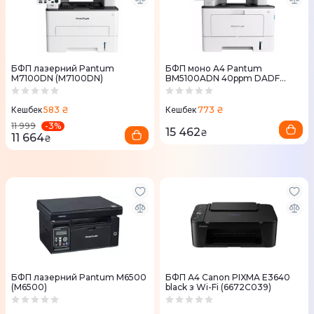
БФП лазерний Pantum
БФП моно A4 Pantum
M7100DN (M7100DN)
BM5100ADN 40ppm DADF
Duplex Ethernet (BM5100ADN)
583 ₴
773 ₴
Кешбек
Кешбек
-
3
%
11 999
15 462
₴
11 664
₴
БФП лазерний Pantum M6500
БФП А4 Canon PIXMA E3640
(M6500)
black з Wi-Fi (6672C039)