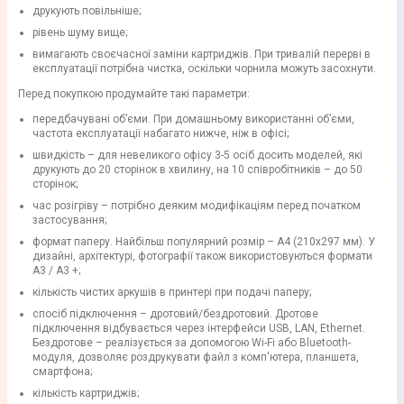
друкують повільніше;
рівень шуму вище;
вимагають своєчасної заміни картриджів. При тривалій перерві в
експлуатації потрібна чистка, оскільки чорнила можуть засохнути.
Перед покупкою продумайте такі параметри:
передбачувані об’єми. При домашньому використанні об’єми,
частота експлуатації набагато нижче, ніж в офісі;
швидкість – для невеликого офісу 3-5 осіб досить моделей, які
друкують до 20 сторінок в хвилину, на 10 співробітників – до 50
сторінок;
час розігріву – потрібно деяким модифікаціям перед початком
застосування;
формат паперу. Найбільш популярний розмір – А4 (210x297 мм). У
дизайні, архітектурі, фотографії також використовуються формати
А3 / А3 +;
кількість чистих аркушів в принтері при подачі паперу;
спосіб підключення – дротовий/бездротовий. Дротове
підключення відбувається через інтерфейси USB, LAN, Ethernet.
Бездротове – реалізується за допомогою Wi-Fi або Bluetooth-
модуля, дозволяє роздрукувати файл з комп'ютера, планшета,
смартфона;
кількість картриджів;