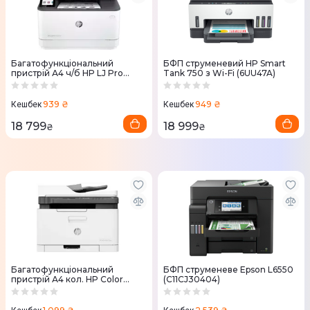
Багатофункціональний
БФП струменевий HP Smart
пристрій А4 ч/б HP LJ Pro
Tank 750 з Wi-Fi (6UU47A)
3103fdn (3G631A)
939 ₴
949 ₴
Кешбек
Кешбек
18 799
18 999
₴
₴
Багатофункціональний
БФП струменеве Epson L6550
пристрій А4 кол. HP Color
(C11CJ30404)
Laser 179fnw с Wi-Fi (4ZB97A)