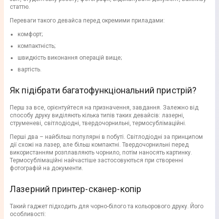
статтю.
Переваги такого девайса перед окремими приладами:
комфорт;
компактність;
швидкість виконання операцій вище;
вартість.
Як підібрати багатофункціональний пристрій?
Перш за все, орієнтуйтеся на призначення, завдання. Залежно від
способу друку виділяють кілька типів таких девайсів: лазерні,
струменеві, світлодіодні, твердочорнильні, термосублімаційні.
Перші два – найбільш популярні в побуті. Світлодіодні за принципом
дії схожі на лазер, але більш компактні. Твердочорнильні перед
використанням розплавляють чорнило, потім наносять картинку.
Термосублімаційні найчастіше застосовуються при створенні
фотографій на документи.
Лазерний принтер-сканер-копір
Такий гаджет підходить для чорно-білого та кольорового друку. Його
особливості: