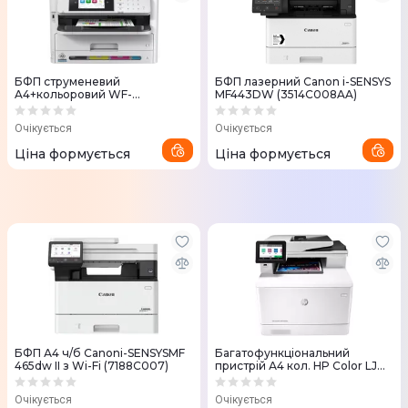
БФП струменевий
БФП лазерний Canon i-SENSYS
A4+кольоровий WF-
MF443DW (3514C008AA)
C5890DWF (C11CK23402)
Очікується
Очікується
Ціна формується
Ціна формується
БФП А4 ч/б Canoni-SENSYSMF
Багатофункціональний
465dw II з Wi-Fi (7188C007)
пристрій А4 кол. HP Color LJ
Pro M479fdn (W1A79A)
Очікується
Очікується