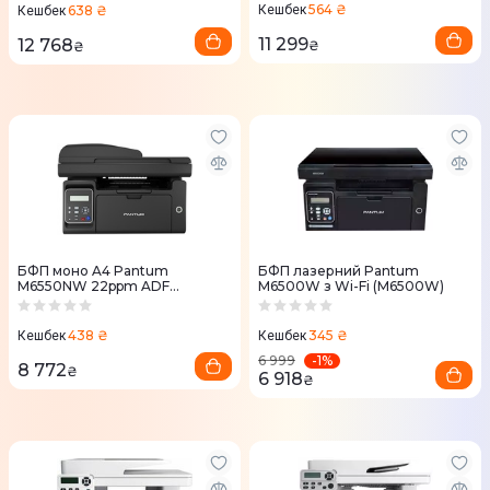
564 ₴
638 ₴
Кешбек
Кешбек
11 299
12 768
₴
₴
БФП моно A4 Pantum
БФП лазерний Pantum
M6550NW 22ppm ADF
M6500W з Wi-Fi (M6500W)
Ethernet Wi-Fi
438 ₴
345 ₴
Кешбек
Кешбек
-
1
%
6 999
8 772
₴
6 918
₴