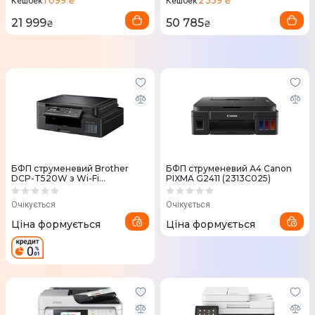
1 099 ₴
2 539 ₴
Кешбек
Кешбек
21 999
50 785
₴
₴
БФП струменевий Brother
БФП струменевий А4 Canon
DCP-T520W з Wi-Fi
PIXMA G2411 (2313C025)
(DCPT520WR1)
Очікується
Очікується
Ціна формується
Ціна формується