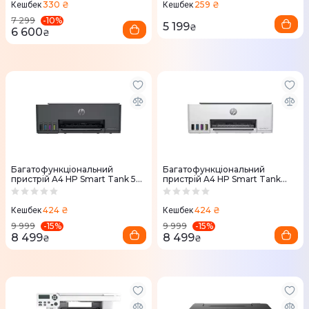
330 ₴
259 ₴
Кешбек
Кешбек
-
10
%
7 299
5 199
₴
6 600
₴
Багатофункціональний
Багатофункціональний
пристрій A4 HP Smart Tank 581
пристрій A4 HP Smart Tank
з Wi-Fi (4A8D4A)
580 з Wi-Fi
424 ₴
424 ₴
Кешбек
Кешбек
-
15
%
-
15
%
9 999
9 999
8 499
8 499
₴
₴