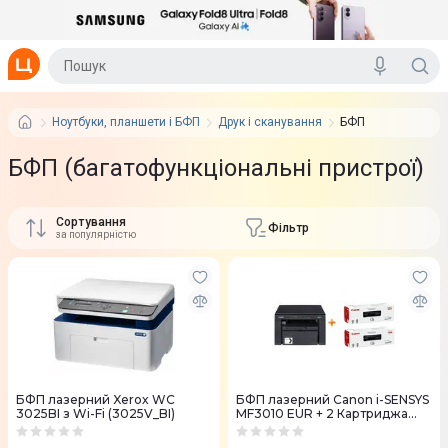
Ноутбуки, планшети і БФП
Друк і сканування
БФП
БФП (багатофункціональні пристрої)
Сортування
Фільтр
за популярністю
БФП лазерний Xerox WC
БФП лазерний Canon i-SENSYS
3025BI з Wi-Fi (3025V_BI)
MF3010 EUR + 2 Картриджа
725 (5252B034AA)