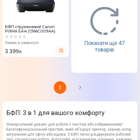
БФП струменевий Canon
PIXMA E414 (1366C009AA)
Показати ще 47
Немає в наявності
товарів
3 399
₴
1
БФП: 3 в 1 для вашого комфорту
Універсальний девайс для роботи з текстом або зображеннями!
Багатофункціональний пристрій, який об'єднує принтер, сканер, копір,
актуальний для офісу або вдома. З БФП легко роздрукувати робочий
звіт, студентську роботу, фотографії, відсканувати документ, важливу