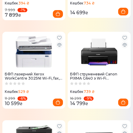
394 ₴
734 ₴
Кешбек
Кешбек
-
1
%
7 999
14 699
₴
7 899
₴
БФП лазерний Xerox
БФП струменевий Canon
WorkCentre 3025NI Wi-Fi, fax,
PIXMA G640 з Wi-Fi
ADF (3025V_NI)
(4620C009)
529 ₴
739 ₴
Кешбек
Кешбек
-
6
%
-
9
%
11 299
16 299
10 599
14 799
₴
₴