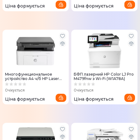
Ціна формується
Ціна формується
Многофункциональное
БФП лазерний HP Color LJ Pro
устройство А4 ч/б HP Laser
M479fnw з Wi-Fi (W1A78A)
135w с Wi-Fi
Очікується
Очікується
Ціна формується
Ціна формується