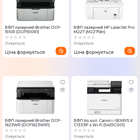
БФП лазерний Brother DCP-
БФП лазерний HP LaserJet Pro
1510R (DCP1510R1)
M227 (M227fdn)
Очікується
Очікується
Ціна формується
Ціна формується
БФП лазерний Brother DCP-
БФП A4 кол. Canon i-SENSYS X
1623WR (DCP1623WR1)
C1333IF з Wi-Fi (5455C001)
Очікується
Очікується