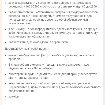
ресурс картриджа – у лазерних, світлодіодних принтерів це в
середньому 1600-2500 сторінок, у струменевих – від 160 до 2300;
наявність сортера – автоматичне сортування роздрукованих копій
передбачає, що кожен наступний комплект зсувається щодо
попереднього. Це особливо зручно в офісі або при великій
завантаженості;
рівень шуму – високопродуктивні моделі часто гучні, що порушує
робочий процес. В цьому випадку рекомендується звернути увагу
на розташування обладнання;
навантаження, рекомендоване виробником.
Додаткові функції і особливості:
наявність вбудованого факсу – найбільш доречно для офісних
приладів;
функція роботи в мережі – підходить також для дому, якщо
підключено кілька ПК, ноутбуків;
двосторонній друк – відсутність необхідності вручну перевертати
листи паперу, економить час;
енергоефективність, особливо при постійному використанні.
Переконайтеся, що виробником передбачені технології економного
енергоспоживання;
розміри.