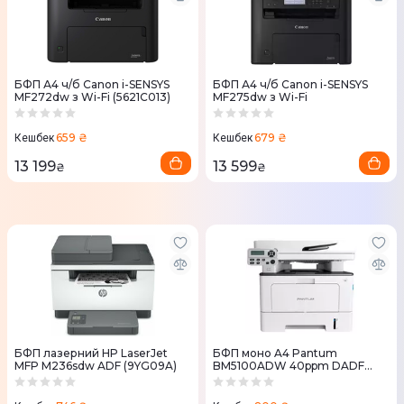
БФП А4 ч/б Canon i-SENSYS
БФП А4 ч/б Canon i-SENSYS
MF272dw з Wi-Fi (5621C013)
MF275dw з Wi-Fi
659 ₴
679 ₴
Кешбек
Кешбек
13 199
13 599
₴
₴
БФП лазерний HP LaserJet
БФП моно A4 Pantum
MFP M236sdw ADF (9YG09A)
BM5100ADW 40ppm DADF
Duplex Ethernet WiFi
(BM5100ADW)