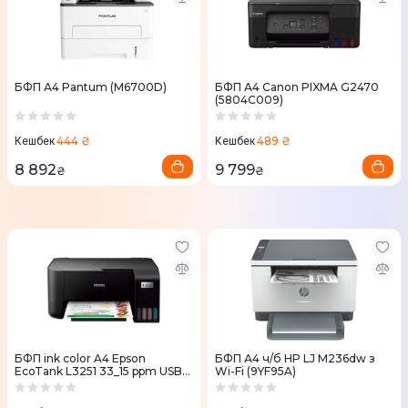
БФП А4 Pantum (M6700D)
БФП А4 Canon PIXMA G2470
(5804C009)
444 ₴
489 ₴
Кешбек
Кешбек
8 892
9 799
₴
₴
БФП ink color A4 Epson
БФП А4 ч/б HP LJ M236dw з
EcoTank L3251 33_15 ppm USB
Wi-Fi (9YF95A)
Wi-Fi 4 inks (C11CJ67413)