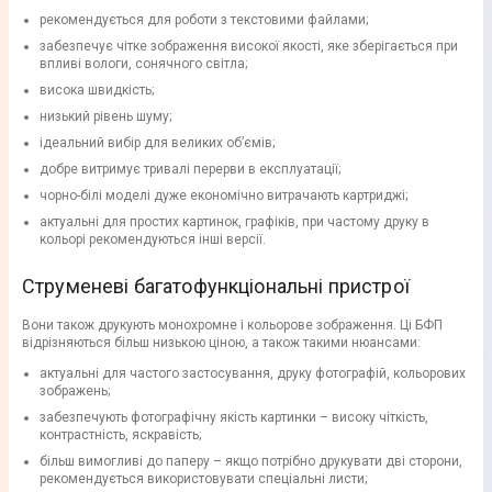
рекомендується для роботи з текстовими файлами;
забезпечує чітке зображення високої якості, яке зберігається при
впливі вологи, сонячного світла;
висока швидкість;
низький рівень шуму;
ідеальний вибір для великих об’ємів;
добре витримує тривалі перерви в експлуатації;
чорно-білі моделі дуже економічно витрачають картриджі;
актуальні для простих картинок, графіків, при частому друку в
кольорі рекомендуються інші версії.
Струменеві багатофункціональні пристрої
Вони також друкують монохромне і кольорове зображення. Ці БФП
відрізняються більш низькою ціною, а також такими нюансами:
актуальні для частого застосування, друку фотографій, кольорових
зображень;
забезпечують фотографічну якість картинки – високу чіткість,
контрастність, яскравість;
більш вимогливі до паперу – якщо потрібно друкувати дві сторони,
рекомендується використовувати спеціальні листи;