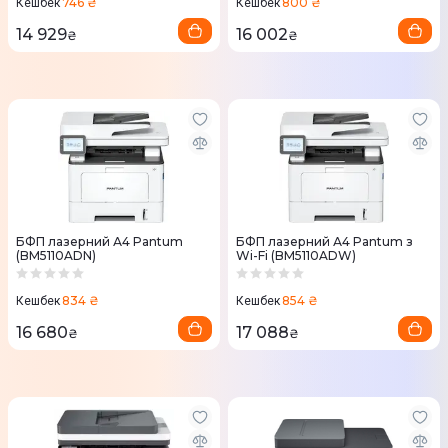
746 ₴
800 ₴
Кешбек
Кешбек
14 929
16 002
₴
₴
БФП лазерний А4 Pantum
БФП лазерний А4 Pantum з
(BM5110ADN)
Wi-Fi (BM5110ADW)
834 ₴
854 ₴
Кешбек
Кешбек
16 680
17 088
₴
₴