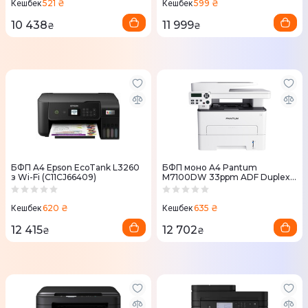
521 ₴
599 ₴
Кешбек
Кешбек
10 438
11 999
₴
₴
БФП A4 Epson EcoTank L3260
БФП моно A4 Pantum
з Wi-Fi (C11CJ66409)
M7100DW 33ppm ADF Duplex
Ethernet Wi-Fi
620 ₴
635 ₴
Кешбек
Кешбек
12 415
12 702
₴
₴