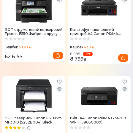
БФП струменевий кольоровий
Багатофункціональний
Epson L15150 Фабрика друку з
пристрій А4 Canon PIXMA
WI-FI (C11CH72404)
G2410 (2313C009)
3 130 ₴
439 ₴
Кешбек
Кешбек
-
2
%
8 999
62 615
₴
8 799
₴
БФП лазерний Canon i-SENSYS
БФП А4 Canon PIXMA G3470 з
MF3010 (5252B004) Black
Wi-Fi (5805C009)
1