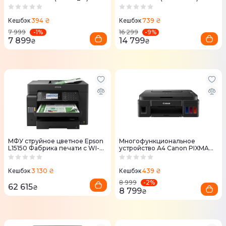
394 ₴
739 ₴
Кешбэк
Кешбэк
-
1
%
-
9
%
7 999
16 299
7 899
14 799
₴
₴
МФУ струйное цветное Epson
Многофункциональное
L15150 Фабрика печати c WI-FI
устройство А4 Canon PIXMA
(C11CH72404)
G2410 (2313C009)
3 130 ₴
439 ₴
Кешбэк
Кешбэк
-
2
%
8 999
62 615
₴
8 799
₴