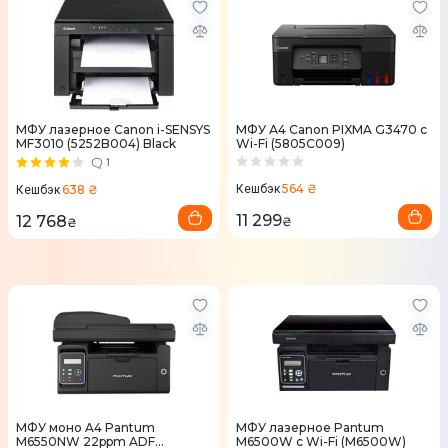
МФУ лазерное Canon i-SENSYS
МФУ А4 Canon PIXMA G3470 с
MF3010 (5252B004) Black
Wi-Fi (5805C009)
1
564 ₴
638 ₴
Кешбэк
Кешбэк
11 299
12 768
₴
₴
МФУ моно A4 Pantum
МФУ лазерное Pantum
M6550NW 22ppm ADF
M6500W с Wi-Fi (M6500W)