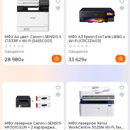
МФУ A4 цвет. Canon i-SENSYS X
МФУ A3 Epson EcoTank L8180 c
C1333IF с Wi-Fi (5455C001)
Wi-Fi (C11CJ21403)
Ожидается
Ожидается
28 980
33 629
₴
₴
МФУ лазерное Canon i-SENSYS
МФУ лазерное Xerox
MF3010 EUR + 2 Картриджа
WorkCentre 3025NI Wi-Fi, fax,