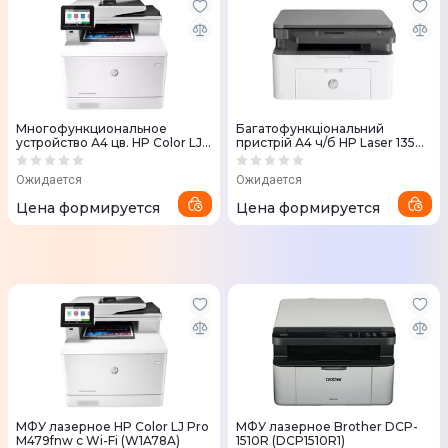
Многофункциональное
Багатофункціональний
устройство А4 цв. HP Color LJ
пристрій А4 ч/б HP Laser 135w
Pro M479fdn (W1A79A)
з Wi-Fi
Ожидается
Ожидается
Цена формируется
Цена формируется
МФУ лазерное HP Color LJ Pro
МФУ лазерное Brother DCP-
M479fnw с Wi-Fi (W1A78A)
1510R (DCP1510R1)