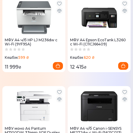
МФУ А4 ч/б HP LJ M236dw c
МФУ A4 Epson EcoTank L3260
Wi-Fi (9YF95A)
с Wi-Fi (C11CJ66409)
599 ₴
620 ₴
Кешбэк
Кешбэк
11 999
12 415
₴
₴
МФУ моно A4 Pantum
МФУ А4 ч/б Canon i-SENSYS
M7100DW 33ppm ADF Duplex
MF272dw с Wi-Fi (5621C013)