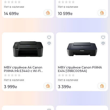
725 (5252B034AA)
ADF (3025V_NI)
Нет в наличии
Нет в наличии
14 699
10 599
₴
₴
МФУ струйное А4 Canon
МФУ струйное Canon PIXMA
PIXMA Ink E3440 с Wi-Fi
E414 (1366C009AA)
(4464C009)
Нет в наличии
Нет в наличии
3 999
3 399
₴
₴