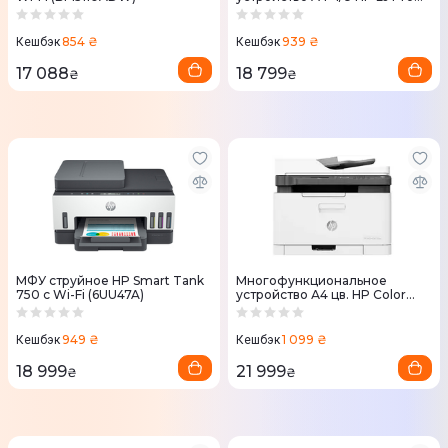
3103fdn (3G631A)
854 ₴
939 ₴
Кешбэк
Кешбэк
17 088
18 799
₴
₴
МФУ струйное HP Smart Tank
Многофункциональное
750 c Wi-Fi (6UU47A)
устройство А4 цв. HP Color
Laser 179fnw с Wi-Fi (4ZB97A)
949 ₴
1 099 ₴
Кешбэк
Кешбэк
18 999
21 999
₴
₴