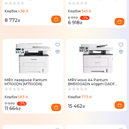
Ethernet Wi-Fi
438 ₴
345 ₴
Кешбэк
Кешбэк
-
1
%
6 999
8 772
₴
6 918
₴
МФУ лазерное Pantum
МФУ моно A4 Pantum
M7100DN (M7100DN)
BM5100ADN 40ppm DADF
Duplex Ethernet (BM5100ADN)
583 ₴
773 ₴
Кешбэк
Кешбэк
-
3
%
11 999
15 462
₴
11 664
₴