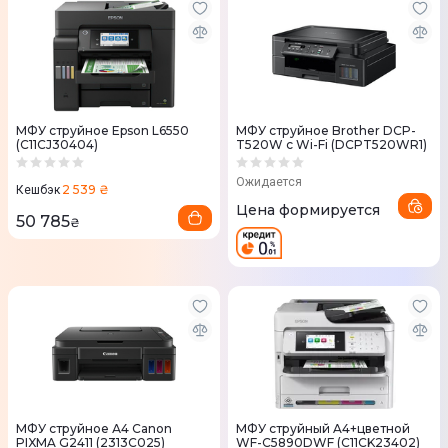
МФУ струйное Epson L6550
МФУ струйное Brother DCP-
(C11CJ30404)
T520W с Wi-Fi (DCPT520WR1)
Ожидается
2 539 ₴
Кешбэк
Цена формируется
50 785
₴
МФУ струйное А4 Canon
МФУ струйный A4+цветной
PIXMA G2411 (2313C025)
WF-C5890DWF (C11CK23402)