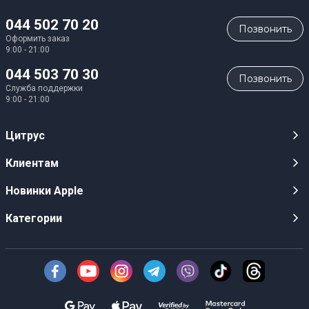
044 502 70 20
Позвонить
Оформить заказ
9:00 - 21:00
044 503 70 30
Позвонить
Служба поддержки
9:00 - 21:00
Цитрус
Карьера
Клиентам
Магазины
Публичные оферты
Новинки Apple
Для СМИ
Видеообзоры
iPhone 17
Категории
Оптовым клиентам
Акции, розыгрыши, призы
iPhone 17 Pro
Аудио
Служба поддержки клиентов
Инструкции и прошивки
iPhone 17 Pro Max
Техника Apple
О Компании
Доставка
iPhone Air
Смартфоны
Новости
Оплата
AirPods Pro 3
Техника для кухни