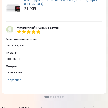
МФУ струйное Epson L8160 with WiFi, ethernet, duplex
(C11CJ20404)
21 909
₴
Анонимный пользователь
Опыт использования
:
Рекомендую
Плюсы
:
Економно
Минусы
:
Не виявлено
Подробнее