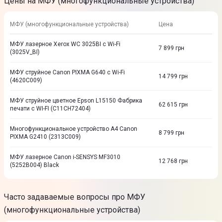
Цены на МФУ (многофункциональные устройства)
МФУ (многофункциональные устройства)
Цена
МФУ лазерное Xerox WC 3025BI с Wi-Fi
7 899
грн
(3025V_BI)
МФУ струйное Canon PIXMA G640 с Wi-Fi
14 799
грн
(4620C009)
МФУ струйное цветное Epson L15150 Фабрика
62 615
грн
печати c WI-FI (C11CH72404)
Многофункциональное устройство А4 Canon
8 799
грн
PIXMA G2410 (2313C009)
МФУ лазерное Canon i-SENSYS MF3010
12 768
грн
(5252B004) Black
Часто задаваемые вопросы про МФУ
(многофункциональные устройства)