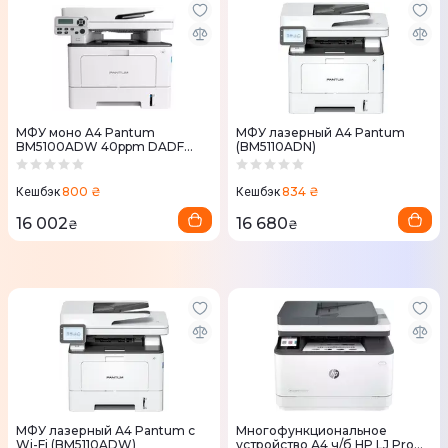
МФУ моно A4 Pantum
МФУ лазерный А4 Pantum
BM5100ADW 40ppm DADF
(BM5110ADN)
Duplex Ethernet WiFi
(BM5100ADW)
800 ₴
834 ₴
Кешбэк
Кешбэк
16 002
16 680
₴
₴
МФУ лазерный А4 Pantum с
Многофункциональное
Wi-Fi (BM5110ADW)
устройство А4 ч/б HP LJ Pro