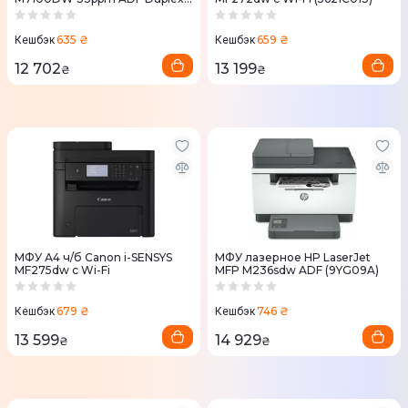
Ethernet Wi-Fi
635 ₴
659 ₴
Кешбэк
Кешбэк
12 702
13 199
₴
₴
МФУ А4 ч/б Canon i-SENSYS
МФУ лазерное HP LaserJet
MF275dw с Wi-Fi
MFP M236sdw ADF (9YG09A)
679 ₴
746 ₴
Кешбэк
Кешбэк
13 599
14 929
₴
₴