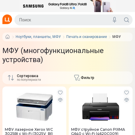
Ноутбуки, планшеты, МФУ
Печать и сканирование
МФУ
МФУ (многофункциональные
устройства)
Сортировка
Фильтр
по популярности
МФУ лазерное Xerox WC
МФУ струйное Canon PIXMA
3025BI с Wi-Fi (3025V_BI)
G640 с Wi-Fi (4620C009)