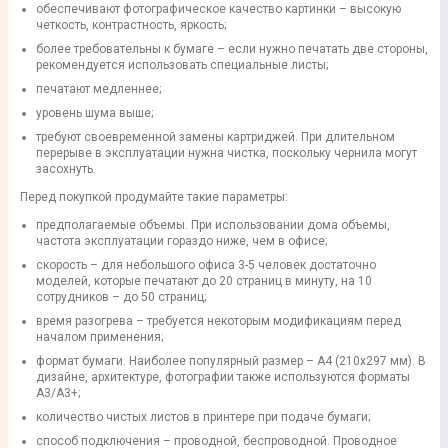
обеспечивают фотографическое качество картинки – высокую
четкость, контрастность, яркость;
более требовательны к бумаге – если нужно печатать две стороны,
рекомендуется использовать специальные листы;
печатают медленнее;
уровень шума выше;
требуют своевременной замены картриджей. При длительном
перерыве в эксплуатации нужна чистка, поскольку чернила могут
засохнуть.
Перед покупкой продумайте такие параметры:
предполагаемые объемы. При использовании дома объемы,
частота эксплуатации гораздо ниже, чем в офисе;
скорость – для небольшого офиса 3-5 человек достаточно
моделей, которые печатают до 20 страниц в минуту, на 10
сотрудников – до 50 страниц;
время разогрева – требуется некоторым модификациям перед
началом применения;
формат бумаги. Наиболее популярный размер – А4 (210x297 мм). В
дизайне, архитектуре, фотографии также используются форматы
А3/А3+;
количество чистых листов в принтере при подаче бумаги;
способ подключения – проводной, беспроводной. Проводное