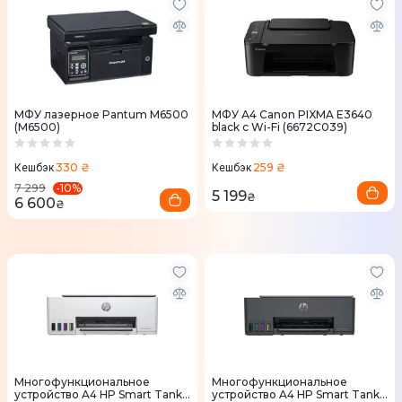
МФУ лазерное Pantum M6500
МФУ А4 Canon PIXMA E3640
(M6500)
black с Wi-Fi (6672C039)
330 ₴
259 ₴
Кешбэк
Кешбэк
-
10
%
7 299
5 199
₴
6 600
₴
Многофункциональное
Многофункциональное
устройство A4 HP Smart Tank
устройство A4 HP Smart Tank