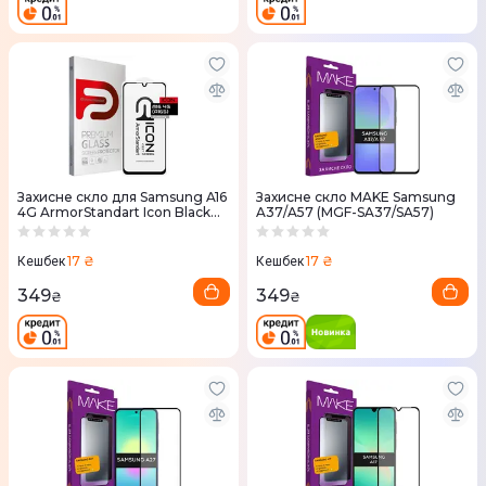
Захисне скло для Samsung A16
Захисне скло MAKE Samsung
4G ArmorStandart Icon Black
A37/A57 (MGF-SA37/SA57)
(80168)
17 ₴
17 ₴
Кешбек
Кешбек
349
349
₴
₴