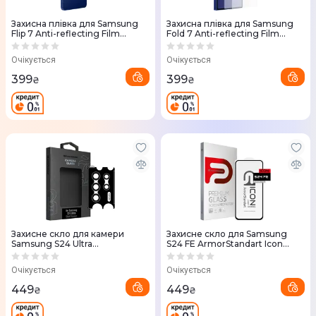
Захисна плівка для Samsung
Захисна плівка для Samsung
Flip 7 Anti-reflecting Film
Fold 7 Anti-reflecting Film
Transparent (EF-
Transparent (EF-
UF766CTEGUA)
UF966CTEGUA)
Очікується
Очікується
399
399
₴
₴
Захисне скло для камери
Захисне скло для Samsung
Samsung S24 Ultra
S24 FE ArmorStandart Icon
ArmorStandart Supreme Black
(Black)
Icon (Black Titanium)
Очікується
Очікується
449
449
₴
₴