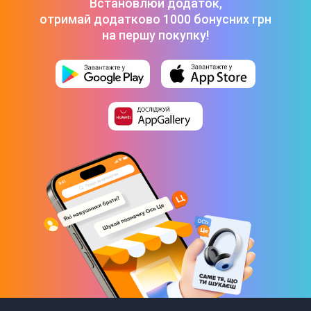
Встановлюй додаток,
349 ₴
отримай додатково 1000 бонусних грн
Захисне скло ArmorStandart Icon для Samsung A56 5G
Black (ARM82614)
-
329 ₴
на першу покупку!