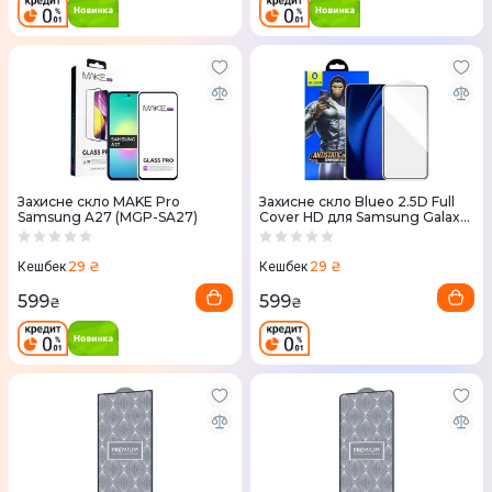
Захисне скло MAKE Pro
Захисне скло Blueo 2.5D Full
Samsung A27 (MGP-SA27)
Cover HD для Samsung Galaxy
S25+ (Black)
29 ₴
29 ₴
Кешбек
Кешбек
599
599
₴
₴