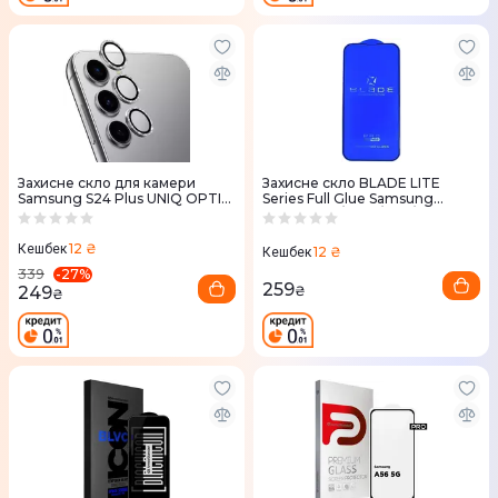
Захисне скло для камери
Захисне скло BLADE LITE
Samsung S24 Plus UNIQ OPTIX
Series Full Glue Samsung
ALUMINIUM SHIMMERY
Galaxy A05/A05s/A06/A07
CAMERA LENS PROTECTOR -
WHITE (UNIQ-GS24P-
12 ₴
Кешбек
12 ₴
Кешбек
ALENSSWHT)
-
27
%
339
259
249
₴
₴