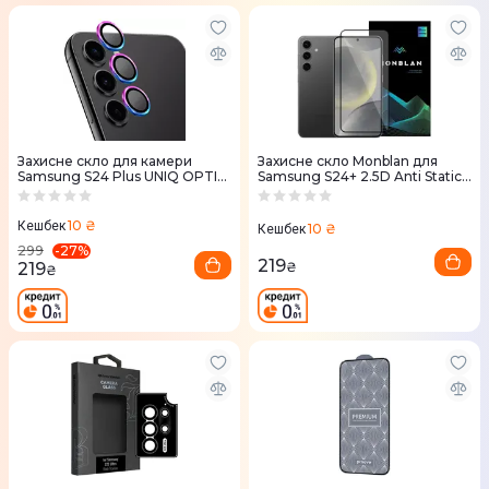
Захисне скло для камери
Захисне скло Monblan для
Samsung S24 Plus UNIQ OPTIX
Samsung S24+ 2.5D Anti Static
ALUMINIUM CAMERA LENS
0.26 mm
PROTECTOR - IRIDESCENT
(UNIQ-GS24P-ALENSIRD)
10 ₴
Кешбек
10 ₴
Кешбек
-
27
%
299
219
219
₴
₴