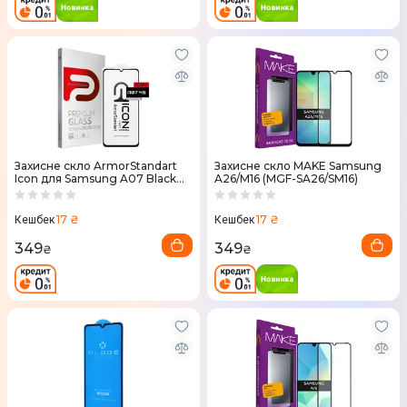
Захисне скло ArmorStandart
Захисне скло MAKE Samsung
Icon для Samsung A07 Black
A26/M16 (MGF-SA26/SM16)
(ARM86508)
17 ₴
17 ₴
Кешбек
Кешбек
349
349
₴
₴