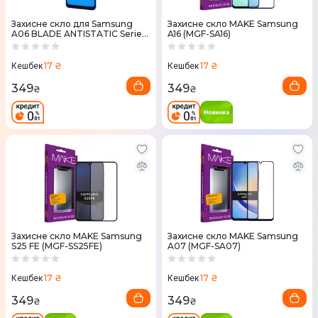
Захисне скло для Samsung
Захисне скло MAKE Samsung
A06 BLADE ANTISTATIC Series
A16 (MGF-SA16)
Full Glue (Black)
17 ₴
17 ₴
Кешбек
Кешбек
349
349
₴
₴
Захисне скло MAKE Samsung
Захисне скло MAKE Samsung
S25 FE (MGF-SS25FE)
A07 (MGF-SA07)
17 ₴
17 ₴
Кешбек
Кешбек
349
349
₴
₴