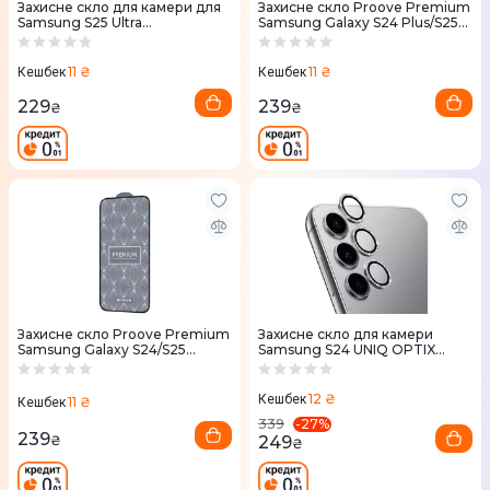
Захисне скло для камери для
Захисне скло Proove Premium
Samsung S25 Ultra
Samsung Galaxy S24 Plus/S25
ArmorStandart Supreme Black
Plus (PGPPMSS24P01)
Icon Black Clear (ARM83223)
11 ₴
11 ₴
Кешбек
Кешбек
229
239
₴
₴
Захисне скло Proove Premium
Захисне скло для камери
Samsung Galaxy S24/S25
Samsung S24 UNIQ OPTIX
(PGPPMSS24001)
ALUMINIUM SHIMMERY
CAMERA LENS PROTECTOR -
WHITE SHIM (UNIQ-GS24-
12 ₴
Кешбек
11 ₴
Кешбек
ALENSSWHT)
-
27
%
339
239
249
₴
₴