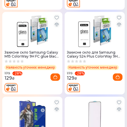
Захисне скло Samsung Galaxy
Захисне скло для Samsung
М15 ColorWay 9H FC glue black
Galaxy S24 Plus ColorWay 9H
(CW-GSFGSGM156-BK)
FC glue black (CW-GSFGSG926-
BK)
Наявність уточнює менеджер
Наявність уточнює менеджер
-
28
%
-
28
%
179
179
129
129
₴
₴