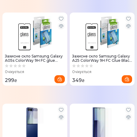
Захисне скло Samsung Galaxy
Захисне скло Samsung Galaxy
A05s ColorWay 9H FC glue
A25 ColorWay 9H FC Glue Black
black (CW-GSFGSGA057-BK)
(CW-GSFGSGA256-BK)
Очікується
Очікується
299
349
₴
₴