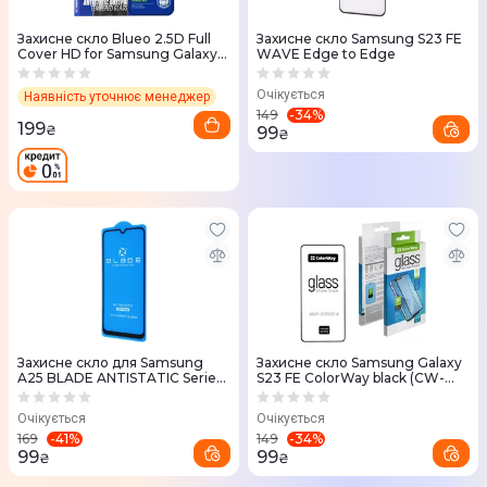
Захисне скло Blueo 2.5D Full
Захисне скло Samsung S23 FE
Cover HD for Samsung Galaxy
WAVE Edge to Edge
S24+
Очікується
Наявність уточнює менеджер
-
34
%
149
199
₴
99
₴
Захисне скло для Samsung
Захисне скло Samsung Galaxy
A25 BLADE ANTISTATIC Series
S23 FE ColorWay black (CW-
Full Glue (Black)
GSFGSG711-BK)
Очікується
Очікується
-
41
%
-
34
%
169
149
99
99
₴
₴