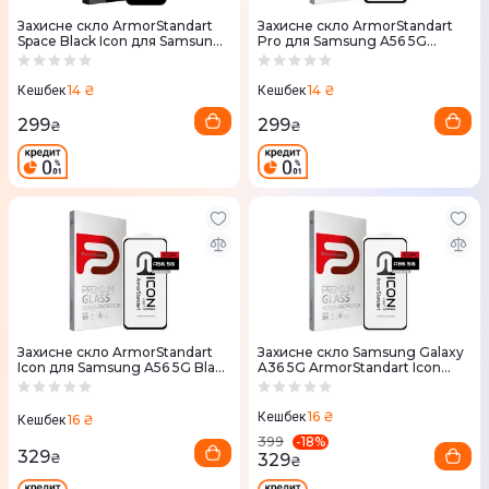
Захисне скло ArmorStandart
Захисне скло ArmorStandart
Space Black Icon для Samsung
Pro для Samsung A56 5G
S24 (ARM76114)
(Black)
14 ₴
14 ₴
Кешбек
Кешбек
299
299
₴
₴
Захисне скло ArmorStandart
Захисне скло Samsung Galaxy
Icon для Samsung A56 5G Black
A36 5G ArmorStandart Icon
(ARM82614)
Black (ARM82211)
16 ₴
Кешбек
16 ₴
Кешбек
-
18
%
399
329
329
₴
₴