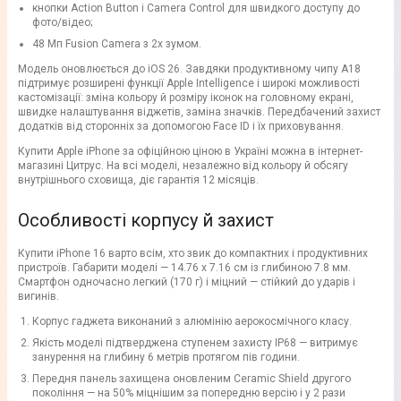
кнопки Action Button і Camera Control для швидкого доступу до
фото/відео;
48 Мп Fusion Camera з 2x зумом.
Модель оновлюється до iOS 26. Завдяки продуктивному чипу A18
підтримує розширені функції Apple Intelligence і широкі можливості
кастомізації: зміна кольору й розміру іконок на головному екрані,
швидке налаштування віджетів, заміна значків. Передбачений захист
додатків від сторонніх за допомогою Face ID і їх приховування.
Купити Apple iPhone за офіційною ціною в Україні можна в інтернет-
магазині Цитрус. На всі моделі, незалежно від кольору й обсягу
внутрішнього сховища, діє гарантія 12 місяців.
Особливості корпусу й захист
Купити iPhone 16 варто всім, хто звик до компактних і продуктивних
пристроїв. Габарити моделі — 14.76 x 7.16 см із глибиною 7.8 мм.
Смартфон одночасно легкий (170 г) і міцний — стійкий до ударів і
вигинів.
Корпус гаджета виконаний з алюмінію аерокосмічного класу.
Якість моделі підтверджена ступенем захисту IP68 — витримує
занурення на глибину 6 метрів протягом пів години.
Передня панель захищена оновленим Ceramic Shield другого
покоління — на 50% міцнішим за попередню версію і у 2 рази