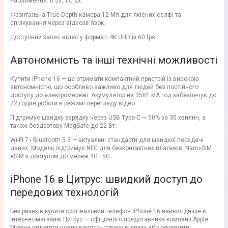
наближення: 0.5x, 1x, 2x.
Фронтальна True Depth камера 12 Мп для якісних селфі та
спілкування через відеозв'язок.
Доступний запис відео у форматі 4K UHD із 60 fps.
Автономність та інші технічні можливості
Купити iPhone 16 — це отримати компактний пристрій із високою
автономністю, що особливо важливо для людей без постійного
доступу до електромережі. Акумулятор на 3561 мА·год забезпечує до
22 годин роботи в режимі перегляду відео.
Підтримує швидку зарядку через USB Type-C — 50% за 30 хвилин, а
також бездротову MagSafe до 22 Вт.
Wi-Fi 7 і Bluetooth 5.3 — актуальні стандарти для швидкої передачі
даних. Модель підтримує NFC для безконтактних платежів, Nano-SIM і
eSIM з доступом до мереж 4G і 5G.
iPhone 16 в Цитрус: швидкий доступ до
передових технологій
Без ризиків купити оригінальний телефон iPhone 16 найвигідніше в
інтернет-магазині Цитрус — офіційного представника компанії Apple.
Можна оплатити повну вартість товару відразу або оформити