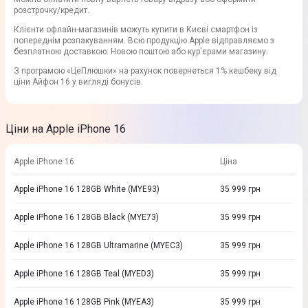
розстрочку/кредит.
Клієнти офлайн-магазинів можуть купити в Києві смартфон із
попереднім розпакуванням. Всю продукцію Apple відправляємо з
безплатною доставкою: Новою поштою або кур'єрами магазину.
З програмою «ЦеПлюшки» на рахунок повернеться 1% кешбеку від
ціни Айфон 16 у вигляді бонусів.
Ціни на Apple iPhone 16
Apple iPhone 16
Ціна
Apple iPhone 16 128GB White (MYE93)
35 999
грн
Apple iPhone 16 128GB Black (MYE73)
35 999
грн
Apple iPhone 16 128GB Ultramarine (MYEC3)
35 999
грн
Apple iPhone 16 128GB Teal (MYED3)
35 999
грн
Apple iPhone 16 128GB Pink (MYEA3)
35 999
грн