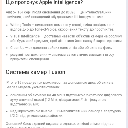
Що пропонує Apple Intelligence?
Айфон 16-ї серії після оновлення до iOS26 — це інтелектуальний
помічник, який оснащений вбудованими ШІ-інструментами:
Writing Tools — виявлення помилок у тексті, зміна повідомлень
відповідно до Tone-of-Voice, скорочення тексту до простих тез;
Visual Intelligence — достатньо навести об'єктив камери на рослину
або будь-який предмет, щоб дізнатися його назву й характеристики;
Clean Up — видалення зайвих елементів або об'єктів на фото;
розумні повідомлення — система автоматично виводить вгору
пріоритетні сповіщення.
Система камер Fusion
iPhone 16 поєднує три можливості за допомогою двох об'єктивів.
Базова модель укомплектована:
основним об'єктивом на 48 Мп із підтримкою 2-кратного цифрового
зуму оптичної якості (12 Мп), діафрагмою f/1.6 і фокусною
відстанню 26 мм;
надширококутною лінзою — 12-мегапіксельний сенсор з апертурою
f/2.2 і підтримкою макрозйомки.
Основний блок здатний видавати однаково якісні знімки під час