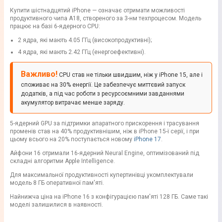
Купити шістнадцятий iPhone — означає отримати можливості
продуктивного чипа A18, створеного за 3-нм техпроцесом. Модель
працює на базі 6-ядерного CPU:
2 ядра, які мають 4.05 ГГц (високопродуктивні);
4 ядра, які мають 2.42 ГГц (енергоефективні).
Важливо!
CPU став не тільки швидшим, ніж у iPhone 15, але і
споживає на 30% енергії. Це забезпечує миттєвий запуск
додатків, а під час роботи з ресурсоємними завданнями
акумулятор витрачає менше заряду.
5-ядерний GPU за підтримки апаратного прискорення і трасування
променів став на 40% продуктивнішим, ніж в iPhone 15-ї серії, і при
цьому всього на 20% поступається новому
iPhone 17
.
Айфони 16 отримали 16-ядерний Neural Engine, оптимізований під
складні алгоритми Apple Intelligence.
Для максимальної продуктивності купертинівці укомплектували
модель 8 ГБ оперативної пам'яті.
Найнижча ціна на iPhone 16 з конфігурацією пам'яті 128 ГБ. Саме такі
моделі залишилися в наявності.