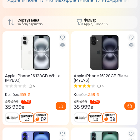
Apple IPhone 17 Pro Max
Apple IPhone 17 Pro
Apple IPhone 
Сортування
Фільтр
за популярністю
Apple, IPhone 16
Apple iPhone 16 128GB White
Apple iPhone 16 128GB Black
(MYE93)
(MYE73)
5
5
359 ₴
359 ₴
Кешбек
Кешбек
-
17
%
-
17
%
43 499
43 499
35 999
35 999
₴
₴