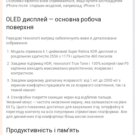
Особливо ефектно вони сприймаються, якщо купити шістнадцятий
iPhone після старіших моделей, наприклад, iPhone 13.
OLED дисплей — основна робоча
поверхня
Передові технології матриці забезпечують живе й деталізоване
зображення:
Модель отримала 6.1-дюймовий Super Retina XDR дисплей із
роздільною здатністю 2556 x 1179 і щільністю 460 пікселів.
Завдяки підтримці HDR, технології True Tone і 100% колірній гамі P3
картинка виходить максимально реалістичною, яскравою і
контрастною.
Завдяки широкому діапазону яскравості: від 1 ніт до 2000 ніт з
екраном комфортно працювати як за яскравого освітлення, так і в
темній кімнаті.
Олеофобне покриття захищає екран від відбитків пальців.
Умовний мінус — частота оновлення екрану, яка залишилася на рівні
60 Гц. Цього показника достатньо для казуальних ігор, інтерфейсу й
перегляду контенту на всіх популярних стрімінгових платформах. Але
для динамічних ігор комфортніші більш високі значення.
Продуктивність і пам'ять