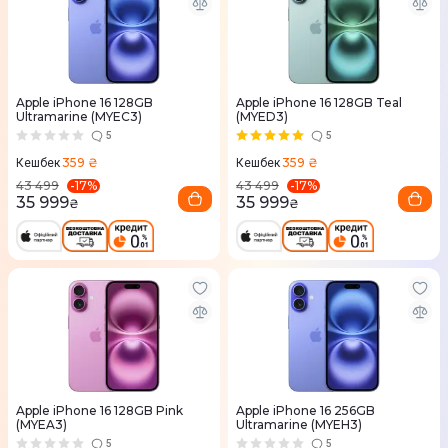
Apple iPhone 16 128GB
Apple iPhone 16 128GB Teal
Ultramarine (MYEC3)
(MYED3)
5
5
359 ₴
359 ₴
Кешбек
Кешбек
-
17
%
-
17
%
43 499
43 499
35 999
35 999
₴
₴
Apple iPhone 16 128GB Pink
Apple iPhone 16 256GB
(MYEA3)
Ultramarine (MYEH3)
5
5