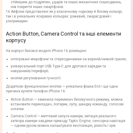
стійкішим до подряпин, ударів та інших механічних пошкоджень,
ніж покриття інших смартфонів.
16 Айфони представлені як у класичному чорному й білому кольорі,
так і в унікальних яскравих кольорах: рожевий, смарагдовий і
ультрамарин.
Action Button, Camera Control та інші елементи
корпусу
На корпусі базової моделі iPhone 16 розміщені:
інтегровані мікрофони та стереодинаміки на верхній/нижній гранях;
універсальний порт USB Type-C для дротової зарядки та
навушників/периферії;
кнопки регулювання гучності.
Додаткові функціональні кнопки — унікальна фішка Епл і ще одна
причина купити телефон iPhone 16:
Action Button — замінила перемикач беззвучного режиму, можна
встановити перекладач, ліхтарик, лупу, швидку команду, голосові
нотатки.
Camera Control — миттєвий запуск камери, імітація реального
затвора камери завдяки приводу Taptic Engine, сенсорна навігація
— одним рухом можна налаштувати експозицію, різкість і зум.