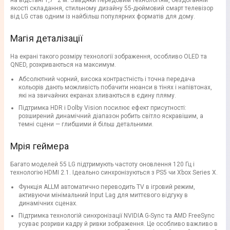
на відстані 1,7–2 м. Завдяки передовим технологіям, бездоганній
якості складання, стильному дизайну 55-дюймовий смарт телевізор
від LG став одним із найбільш популярних форматів для дому.
Магія деталізації
На екрані такого розміру технології зображення, особливо OLED та
QNED, розкриваються на максимум.
Абсолютний чорний, висока контрастність і точна передача
кольорів дають можливість побачити нюанси в тінях і напівтонах,
які на звичайних екранах зливаються в єдину пляму.
Підтримка HDR і Dolby Vision посилює ефект присутності:
розширений динамічний діапазон робить світло яскравішим, а
темні сцени — глибшими й більш детальними.
Мрія геймера
Багато моделей 55 LG підтримують частоту оновлення 120 Гц і
технологію HDMI 2.1. Ідеально синхронізуються з PS5 чи Xbox Series X.
Функція ALLM автоматично переводить TV в ігровий режим,
активуючи мінімальний Input Lag для миттєвого відгуку в
динамічних сценах.
Підтримка технологій синхронізації NVIDIA G-Sync та AMD FreeSync
усуває розриви кадру й ривки зображення. Це особливо важливо в