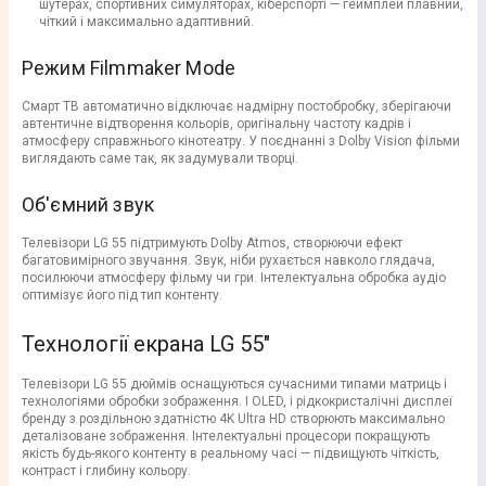
шутерах, спортивних симуляторах, кіберспорті — геймплей плавний,
чіткий і максимально адаптивний.
Режим Filmmaker Mode
Смарт ТВ автоматично відключає надмірну постобробку, зберігаючи
автентичне відтворення кольорів, оригінальну частоту кадрів і
атмосферу справжнього кінотеатру. У поєднанні з Dolby Vision фільми
виглядають саме так, як задумували творці.
Об'ємний звук
Телевізори LG 55 підтримують Dolby Atmos, створюючи ефект
багатовимірного звучання. Звук, ніби рухається навколо глядача,
посилюючи атмосферу фільму чи гри. Інтелектуальна обробка аудіо
оптимізує його під тип контенту.
Технології екрана LG 55"
Телевізори LG 55 дюймів оснащуються сучасними типами матриць і
технологіями обробки зображення. І OLED, і рідкокристалічні дисплеї
бренду з роздільною здатністю 4K Ultra HD створюють максимально
деталізоване зображення. Інтелектуальні процесори покращують
якість будь-якого контенту в реальному часі — підвищують чіткість,
контраст і глибину кольору.