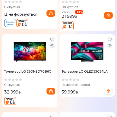
Очікується
Очікується
-
18
%
26 799
Ціна формується
21 999
₴
Телевізор LG 55QNED70B6C
Телевізор LG OLED55C54LA
Очікується
Немає в наявності
32 999
59 999
₴
₴