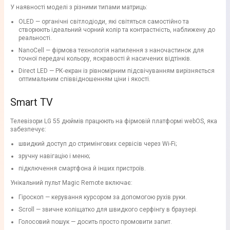
У наявності моделі з різними типами матриць:
OLED — органічні світлодіоди, які світяться самостійно та
створюють ідеальний чорний колір та контрастність, наближену до
реальності.
NanoCell — фірмова технологія напилення з наночастинок для
точної передачі кольору, яскравості й насичених відтінків.
Direct LED — РК-екран із рівномірним підсвічуванням вирізняється
оптимальним співвідношенням ціни і якості.
Smart TV
Телевізори LG 55 дюймів працюють на фірмовій платформі webOS, яка
забезпечує:
швидкий доступ до стримінгових сервісів через Wi-Fi;
зручну навігацію і меню;
підключення смартфона й інших пристроїв.
Унікальний пульт Magic Remote включає:
Гіроскоп — керування курсором за допомогою рухів руки.
Scroll — звичне коліщатко для швидкого серфінгу в браузері.
Голосовий пошук — досить просто промовити запит.