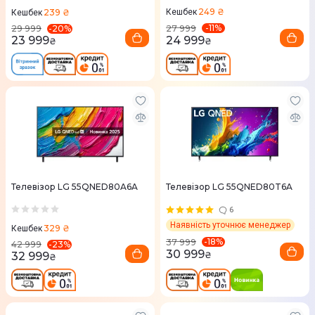
249 ₴
239 ₴
Кешбек
Кешбек
-
11
%
-
20
%
27 999
29 999
24 999
23 999
₴
₴
Телевізор LG 55QNED80A6A
Телевізор LG 55QNED80T6A
6
Наявність уточнює менеджер
329 ₴
Кешбек
-
18
%
37 999
-
23
%
42 999
30 999
₴
32 999
₴