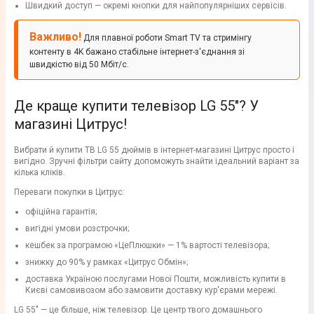
Швидкий доступ — окремі кнопки для найпопулярніших сервісів.
Важливо!
Для плавної роботи Smart TV та стримінгу
контенту в 4K бажано стабільне інтернет-з'єднання зі
швидкістю від 50 Мбіт/с.
Де краще купити телевізор LG 55"? У
магазині Цитрус!
Вибрати й купити ТВ LG 55 дюймів в інтернет-магазині Цитрус просто і
вигідно. Зручні фільтри сайту допоможуть знайти ідеальний варіант за
кілька кліків.
Переваги покупки в Цитрус:
офіційна гарантія;
вигідні умови розстрочки;
кешбек за програмою «ЦеПлюшки» — 1% вартості телевізора;
знижку до 90% у рамках «Цитрус Обмін»;
доставка Україною послугами Нової Пошти, можливість купити в
Києві самовивозом або замовити доставку кур'єрами мережі.
LG 55" — це більше, ніж телевізор. Це центр твого домашнього