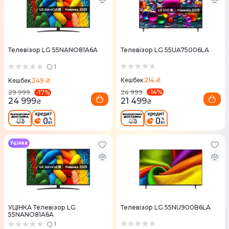
Телевізор LG 55NANO81A6A
Телевізор LG 55UA75006LA
1
214 ₴
249 ₴
Кешбек
Кешбек
-
14
%
-
17
%
24 999
29 999
21 499
24 999
₴
₴
Уцінка
УЦІНКА Телевізор LG
Телевізор LG 55NU900B6LA
55NANO81A6A
1