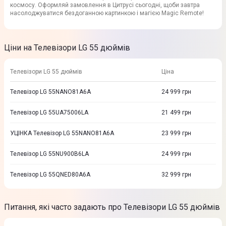
космосу. Оформляй замовлення в Цитрусі сьогодні, щоби завтра
насолоджуватися бездоганною картинкою і магією Magic Remote!
Ціни на Телевізори LG 55 дюймів
Телевізори LG 55 дюймів
Ціна
Телевізор LG 55NANO81A6A
24 999
грн
Телевізор LG 55UA75006LA
21 499
грн
УЦІНКА Телевізор LG 55NANO81A6A
23 999
грн
Телевізор LG 55NU900B6LA
24 999
грн
Телевізор LG 55QNED80A6A
32 999
грн
Питання, які часто задають про Телевізори LG 55 дюймів