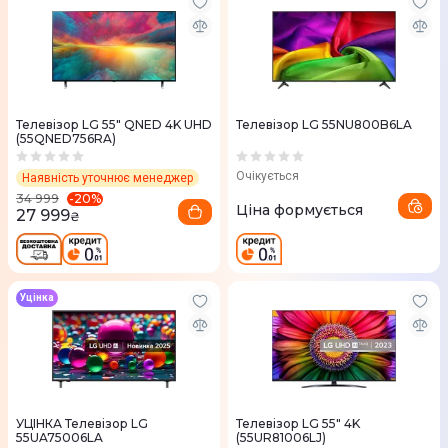
Телевізор LG 55" QNED 4K UHD
Телевізор LG 55NU800B6LA
(55QNED756RA)
Очікується
Наявність уточнює менеджер
-
20
%
34 999
Ціна формується
27 999
₴
Уцінка
УЦІНКА Телевізор LG
Телевізор LG 55" 4K
55UA75006LA
(55UR81006LJ)