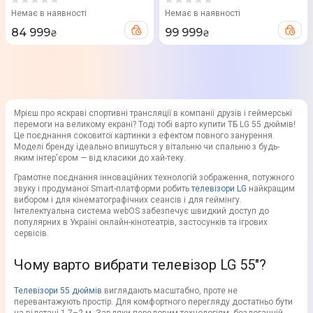
Немає в наявності
Немає в наявності
84 999
99 999
₴
₴
Мрієш про яскраві спортивні трансляції в компанії друзів і геймерські
перемоги на великому екрані? Тоді тобі варто купити ТБ LG 55 дюймів!
Це поєднання соковитої картинки з ефектом повного занурення.
Моделі бренду ідеально впишуться у вітальню чи спальню з будь-
яким інтер'єром — від класики до хай-теку.
Грамотне поєднання інноваційних технологій зображення, потужного
звуку і продуманої Smart-платформи робить
телевізори LG
найкращим
вибором і для кінематографічних сеансів і для геймінгу.
Інтелектуальна система webOS забезпечує швидкий доступ до
популярних в Україні онлайн-кінотеатрів, застосунків та ігрових
сервісів.
Чому варто вибрати телевізор LG 55"?
Телевізори 55 дюймів
виглядають масштабно, проте не
перевантажують простір. Для комфортного перегляду достатньо бути