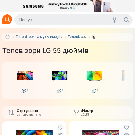
Телевізори та мультимедіа
Телевізори
lg
Телевізори LG 55 дюймів
32"
42"
43"
50"
Сортування
Фільтр
за популярністю
LG, 55 "