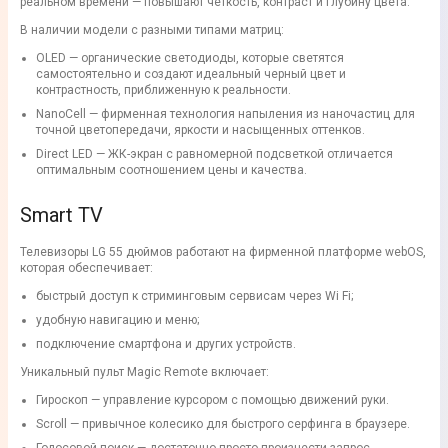
реальном времени — повышают четкость, контраст и глубину цвета.
В наличии модели с разными типами матриц:
OLED — органические светодиоды, которые светятся
самостоятельно и создают идеальный черный цвет и
контрастность, приближенную к реальности.
NanoCell — фирменная технология напыления из наночастиц для
точной цветопередачи, яркости и насыщенных оттенков.
Direct LED — ЖК-экран с равномерной подсветкой отличается
оптимальным соотношением цены и качества.
Smart TV
Телевизоры LG 55 дюймов работают на фирменной платформе webOS,
которая обеспечивает:
быстрый доступ к стриминговым сервисам через Wi Fi;
удобную навигацию и меню;
подключение смартфона и других устройств.
Уникальный пульт Magic Remote включает:
Гироскоп — управление курсором с помощью движений руки.
Scroll — привычное колесико для быстрого серфинга в браузере.