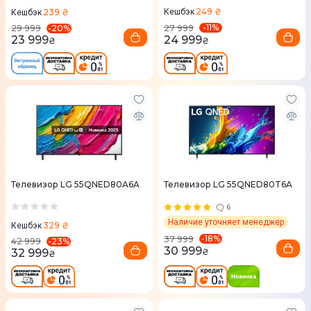
249 ₴
239 ₴
Кешбэк
Кешбэк
-
11
%
-
20
%
27 999
29 999
24 999
23 999
₴
₴
Телевизор LG 55QNED80A6A
Телевизор LG 55QNED80T6A
6
Наличие уточняет менеджер
329 ₴
Кешбэк
-
18
%
37 999
-
23
%
42 999
30 999
₴
32 999
₴