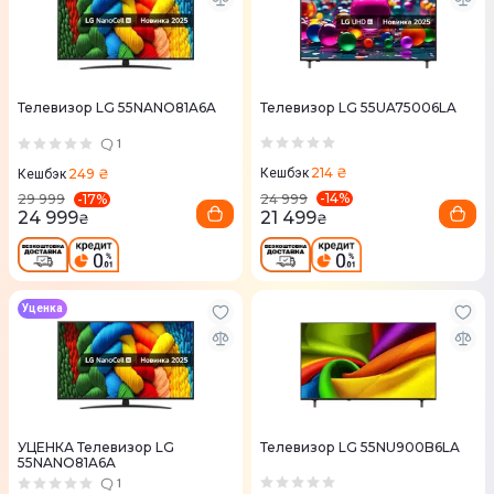
Телевизор LG 55NANO81A6A
Телевизор LG 55UA75006LA
1
214 ₴
249 ₴
Кешбэк
Кешбэк
-
14
%
-
17
%
24 999
29 999
21 499
24 999
₴
₴
Уценка
УЦЕНКА Телевизор LG
Телевизор LG 55NU900B6LA
55NANO81A6A
1