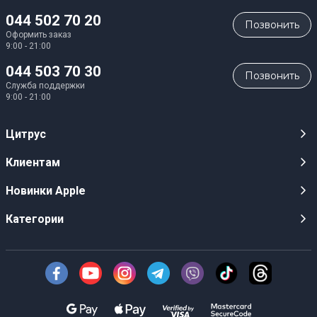
044 502 70 20
Позвонить
Оформить заказ
9:00 - 21:00
044 503 70 30
Позвонить
Служба поддержки
9:00 - 21:00
Цитрус
Карьера
Клиентам
Магазины
Публичные оферты
Новинки Apple
Для СМИ
Видеообзоры
iPhone 17
Категории
Оптовым клиентам
Акции, розыгрыши, призы
iPhone 17 Pro
Аудио
Служба поддержки клиентов
Инструкции и прошивки
iPhone 17 Pro Max
Техника Apple
О Компании
Доставка
iPhone Air
Смартфоны
Новости
Оплата
AirPods Pro 3
Техника для кухни
Безналичный расчет