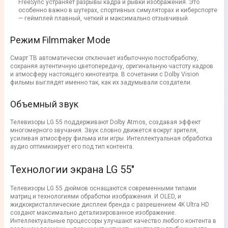
FreeSync устраняет разрывы кадра и рывки изображения. Это
особенно важно в шутерах, спортивных симуляторах и киберспорте
— геймплей плавный, четкий и максимально отзывчивый.
Режим Filmmaker Mode
Смарт ТВ автоматически отключает избыточную постобработку,
сохраняя аутентичную цветопередачу, оригинальную частоту кадров
и атмосферу настоящего кинотеатра. В сочетании с Dolby Vision
фильмы выглядят именно так, как их задумывали создатели.
Объемный звук
Телевизоры LG 55 поддерживают Dolby Atmos, создавая эффект
многомерного звучания. Звук словно движется вокруг зрителя,
усиливая атмосферу фильма или игры. Интеллектуальная обработка
аудио оптимизирует его под тип контента.
Технологии экрана LG 55"
Телевизоры LG 55 дюймов оснащаются современными типами
матриц и технологиями обработки изображения. И OLED, и
жидкокристаллические дисплеи бренда с разрешением 4K Ultra HD
создают максимально детализированное изображение.
Интеллектуальные процессоры улучшают качество любого контента в