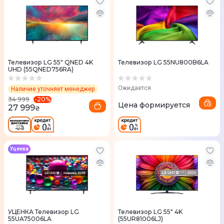
Телевизор LG 55" QNED 4K
Телевизор LG 55NU800B6LA
UHD (55QNED756RA)
Ожидается
Наличие уточняет менеджер
-
20
%
34 999
Цена формируется
27 999
₴
Уценка
УЦЕНКА Телевизор LG
Телевизор LG 55" 4K
55UA75006LA
(55UR81006LJ)