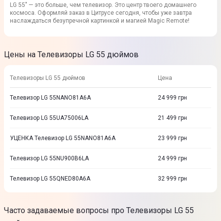
LG 55" — это больше, чем телевизор. Это центр твоего домашнего
космоса. Оформляй заказ в Цитрусе сегодня, чтобы уже завтра
наслаждаться безупречной картинкой и магией Magic Remote!
Цены на Телевизоры LG 55 дюймов
Телевизоры LG 55 дюймов
Цена
Телевизор LG 55NANO81A6A
24 999
грн
Телевизор LG 55UA75006LA
21 499
грн
УЦЕНКА Телевизор LG 55NANO81A6A
23 999
грн
Телевизор LG 55NU900B6LA
24 999
грн
Телевизор LG 55QNED80A6A
32 999
грн
Часто задаваемые вопросы про Телевизоры LG 55