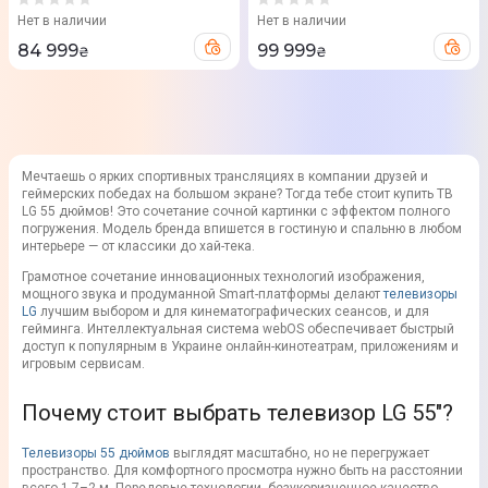
Нет в наличии
Нет в наличии
84 999
99 999
₴
₴
Мечтаешь о ярких спортивных трансляциях в компании друзей и
геймерских победах на большом экране? Тогда тебе стоит купить ТВ
LG 55 дюймов! Это сочетание сочной картинки с эффектом полного
погружения. Модель бренда впишется в гостиную и спальню в любом
интерьере — от классики до хай-тека.
Грамотное сочетание инновационных технологий изображения,
мощного звука и продуманной Smart-платформы делают
телевизоры
LG
лучшим выбором и для кинематографических сеансов, и для
гейминга. Интеллектуальная система webOS обеспечивает быстрый
доступ к популярным в Украине онлайн-кинотеатрам, приложениям и
игровым сервисам.
Почему стоит выбрать телевизор LG 55"?
Телевизоры 55 дюймов
выглядят масштабно, но не перегружает
пространство. Для комфортного просмотра нужно быть на расстоянии