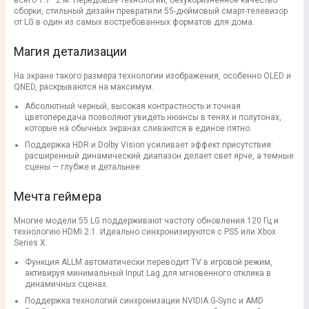
всего 1.7–2 м. Передовые технологии, безукоризненное качество
сборки, стильный дизайн превратили 55-дюймовый смарт-телевизор
от LG в один из самых востребованных форматов для дома.
Магия детализации
На экране такого размера технологии изображения, особенно OLED и
QNED, раскрываются на максимум.
Абсолютный черный, высокая контрастность и точная
цветопередача позволяют увидеть нюансы в тенях и полутонах,
которые на обычных экранах сливаются в единое пятно.
Поддержка HDR и Dolby Vision усиливает эффект присутствия:
расширенный динамический диапазон делает свет ярче, а темные
сцены — глубже и детальнее.
Мечта геймера
Многие модели 55 LG поддерживают частоту обновления 120 Гц и
технологию HDMI 2.1. Идеально синхронизируются с PS5 или Xbox
Series X.
Функция ALLM автоматически переводит TV в игровой режим,
активируя минимальный Input Lag для мгновенного отклика в
динамичных сценах.
Поддержка технологий синхронизации NVIDIA G-Sync и AMD