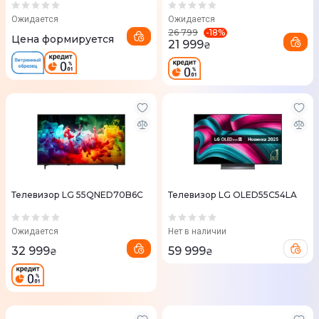
Ожидается
Ожидается
-
18
%
26 799
Цена формируется
21 999
₴
Телевизор LG 55QNED70B6C
Телевизор LG OLED55C54LA
Ожидается
Нет в наличии
32 999
59 999
₴
₴