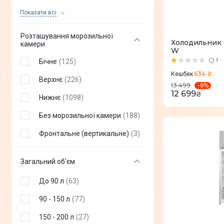
Циркуляціонна
(
2
)
Бордовий
(
2
)
Показати всi
Manual
(
1
)
Помаранчевий
(
2
)
Розташування морозильної
Mono Cooling
(
5
)
Холодильник 
камери
Коричневий
(
4
)
W
TwinTech
(
1
)
Бічне
(
125
)
1
Нержавіюча сталь
(
270
)
All-Around Cooling
(
22
)
634 ₴
Кешбек
Верхнє
(
226
)
Сірий металік
(
24
)
-
6
%
13 499
AdaptTech
(
2
)
12 699
₴
Нижнє
(
1098
)
Сріблястий металік
(
14
)
Low Frost
(
8
)
Без морозильної камери
(
188
)
Чорна нержавіюча сталь
(
7
)
Twin Cooling Plus
(
2
)
Фронтальне (вертикальне)
(
3
)
Бронзовий
(
4
)
Фіолетовий
(
1
)
Загальний об'єм
Слонова кістка
(
2
)
До 90 л
(
63
)
Сірий
(
195
)
90 - 150 л
(
77
)
Графіт
(
17
)
150 - 200 л
(
27
)