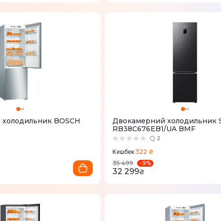
 холодильник BOSCH
Двокамерний холодильник 
RB38C676EB1/UA BMF
2
322 ₴
Кешбек
-
9
%
35 499
32 299
₴