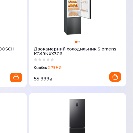
 BOSCH
Двокамерний холодильник Siemens
KG49NXX306
2 799 ₴
Кешбек
55 999
₴