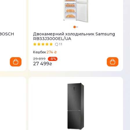
 BOSCH
Двокамерний холодильник Samsung
RB33J3000EL/UA
11
274 ₴
Кешбек
-
8
%
29 899
27 499
₴