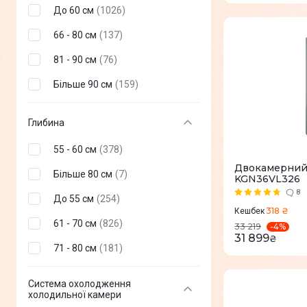
До 60 см
(
1026
)
Candy
(
44
)
66 - 80 см
(
137
)
Edler
(
47
)
81 - 90 см
(
76
)
Hitachi
(
53
)
Більше 90 см
(
159
)
MPM
(
89
)
Snaige
(
101
)
Глибина
Liebherr
(
150
)
55 - 60 см
(
378
)
Mijia
(
1
)
Двокамерний
Більше 80 см
(
7
)
KGN36VL326
8
До 55 см
(
254
)
318 ₴
Кешбек
61 - 70 см
(
826
)
-
4
%
33 219
31 899
₴
71 - 80 см
(
181
)
Система охолодження
холодильної камери