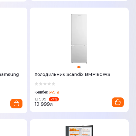
Samsung
Холодильник Scandix BMF180WS
649 ₴
Кешбек
-
7
%
13 999
12 999
₴