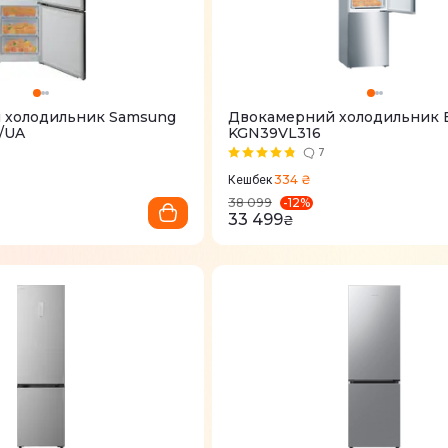
 холодильник Samsung
Двокамерний холодильник
/UA
KGN39VL316
7
334 ₴
Кешбек
-
12
%
38 099
33 499
₴