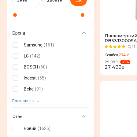
-
Ok
Бренд
Двокамерний
RB33J3000SA
Samsung
(
161
)
11
274 ₴
Кешбек
LG
(
142
)
-
8
%
29 899
27 499
BOSCH
(
60
)
₴
Indesit
(
55
)
Beko
(
91
)
Whirlpool
(
73
)
Показати всi
Haier
(
51
)
Стан
Hisense
(
73
)
Новий
(
1625
)
TCL
(
14
)