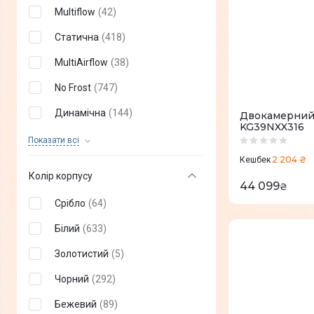
Multiflow
(
42
)
Статична
(
418
)
MultiAirflow
(
38
)
No Frost
(
747
)
Динамічна
(
144
)
Двокамерний
KG39NXX316
NoFrost Plus
(
9
)
Показати всi
2 204 ₴
Кешбек
Multi Air Flow
(
9
)
Колір корпусу
44 099
₴
NeoFrost
(
25
)
Срібло
(
64
)
Defrost
(
7
)
Білий
(
633
)
Компресійна
(
7
)
Золотистий
(
5
)
Вентиляторні
(
1
)
Чорний
(
292
)
Термоелектричні
(
2
)
Бежевий
(
89
)