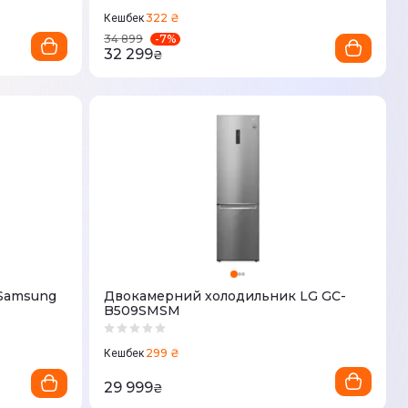
322 ₴
Кешбек
-
7
%
34 899
32 299
₴
Samsung
Двокамерний холодильник LG GC-
B509SMSM
299 ₴
Кешбек
29 999
₴