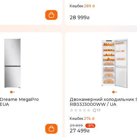
289 ₴
Кешбек
28 999
₴
 Dreame MegaPro
Двокамерний холодильник 
EUA
RB33J3000WW / UA
11
274 ₴
Кешбек
-
8
%
29 899
27 499
₴