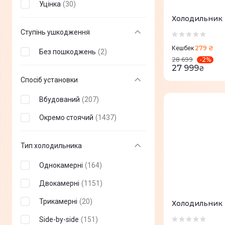
Уцінка
(
30
)
Viomi
(
4
)
Холодильник
EcoFlow
(
2
)
Ступінь ушкодження
Ventolux
(
2
)
279 ₴
Кешбек
Без пошкоджень
(
2
)
-
2
%
28 699
Vestel
(
2
)
27 999
₴
Спосіб установки
Dreame
(
6
)
Вбудований
(
207
)
Amica
(
3
)
Окремо стоячий
(
1437
)
Hotpoint-Ariston
(
3
)
Zanussi
(
3
)
Тип холодильника
Liberty
(
4
)
Однокамерні
(
164
)
Stinol
(
4
)
Двокамерні
(
1151
)
INTERLUX
(
5
)
Трикамерні
(
20
)
Холодильник
Mystery
(
1
)
Side-by-side
(
151
)