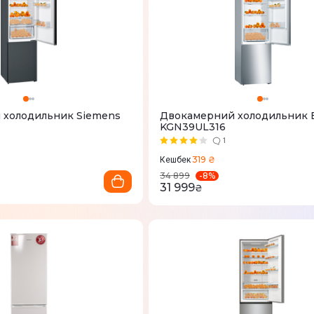
 холодильник Siemens
Двокамерний холодильник
KGN39UL316
1
319 ₴
Кешбек
-
8
%
34 899
31 999
₴