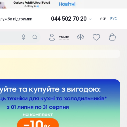
044 502 70 20
Служба підтримки
РУС
УКР
Увійти