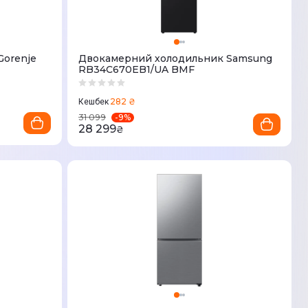
Gorenje
Двокамерний холодильник Samsung
RB34C670EB1/UA BMF
282 ₴
Кешбек
-
9
%
31 099
28 299
₴