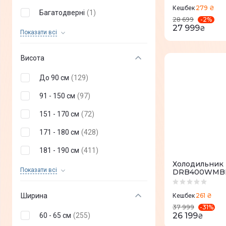
Hansa
(
5
)
279 ₴
Кешбек
Багатодверні
(
1
)
-
2
%
28 699
Prime Technics
(
6
)
27 999
₴
Багатодверні
(
66
)
Показати всi
GORENJE
(
165
)
Морозильна камера
(
4
)
Висота
Miele
(
23
)
Морозильна скриня
(
3
)
Scandix
(
7
)
До 90 см
(
129
)
Холодильна вітрина
(
9
)
Vestfrost
(
14
)
91 - 150 см
(
97
)
Винна шафа
(
54
)
Philco
(
17
)
151 - 170 см
(
72
)
Холодильна камера
(
4
)
Toshiba
(
17
)
171 - 180 см
(
428
)
Лабороторна шафа
(
3
)
ARDESTO
(
27
)
181 - 190 см
(
411
)
Холодильник
Siemens
(
28
)
191 - 200 см
(
205
)
Показати всi
DRB400WMB
HEINNER
(
32
)
Більше 200 см
(
302
)
Ширина
261 ₴
Кешбек
ELECTROLUX
(
32
)
-
31
%
37 999
26 199
60 - 65 см
(
255
)
₴
Grunhelm
(
44
)