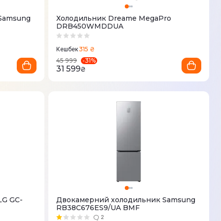
Samsung
Холодильник Dreame MegaPro
DRB450WMDDUA
315 ₴
Кешбек
-
31
%
45 999
31 599
₴
LG GC-
Двокамерний холодильник Samsung
RB38C676ES9/UA BMF
2