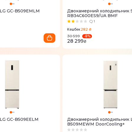
 LG GC-B509EMLM
Двокамерний холодильник 
RB34C600ES9/UA BMF
1
282 ₴
Кешбек
-
8
%
30 599
28 299
₴
 LG GC-B509EELM
Двокамерний холодильник 
B509MEWM DoorCooling+