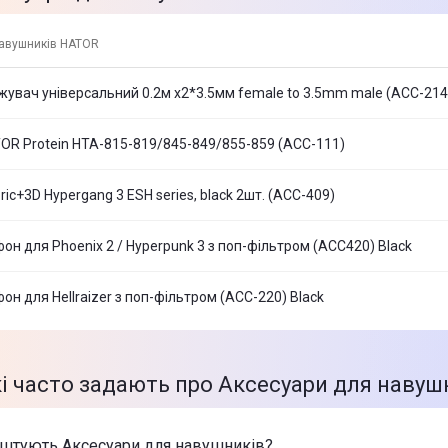
навушників HATOR
увач універсальний 0.2м x2*3.5мм female to 3.5mm male (ACC-214)
R Protein HTA-815-819/845-849/855-859 (ACC-111)
c+3D Hypergang 3 ESH series, black 2шт. (ACC-409)
он для Phoenix 2 / Hyperpunk 3 з поп-фільтром (ACC420) Black
он для Hellraizer з поп-фільтром (ACC-220) Black
кі часто задають про Аксесуари для наву
оштують Аксесуари для навушників?