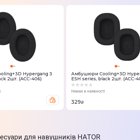
ling+3D Hypergang 3
Амбушюри Cooling+3D Hype
ack 2шт. (ACC-406)
ESH series, black 2шт. (ACC-4
і
Немає в наявності
329
₴
сесуари для навушників HATOR