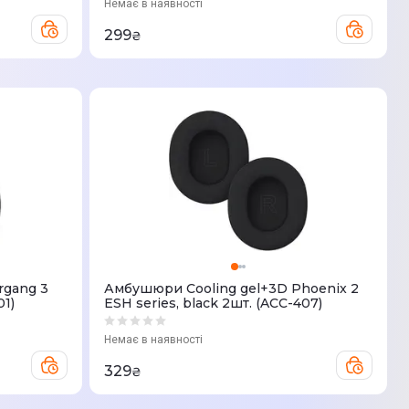
Немає в наявності
299
₴
rgang 3
Амбушюри Cooling gel+3D Phoenix 2
01)
ESH series, black 2шт. (ACC-407)
Немає в наявності
329
₴