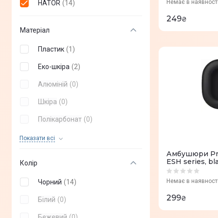
Araree
(
0
)
Немає в наявност
HATOR
(
14
)
249
₴
Матеріал
Пластик
(
1
)
Еко-шкіра
(
2
)
Алюміній
(
0
)
Шкіра
(
0
)
Полікарбонат
(
0
)
Силікон
(
0
)
Показати всi
Амбушюри Pr
ESH series, bl
Колір
Немає в наявност
Чорний
(
14
)
299
₴
Білий
(
0
)
Бежевий
(
0
)