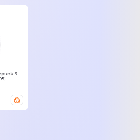
rpunk 3
05)