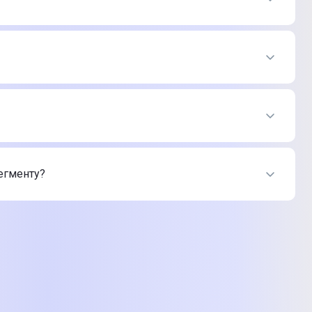
ині Цитрус
азину Цитрус
сегменту?