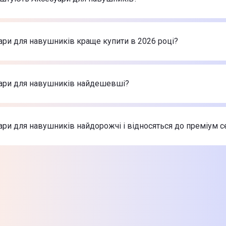
арів в категорії Аксесуари для навушників в інтернет-магаз
one Case New for AirPods 3 (luminescent)
-
49 ₴
ари для навушників краще купити в 2026 році?
one Case New for AirPods Pro 2 (Blue Cobalt)
-
249 ₴
one Case New for AirPods Pro 2 (forest green)
-
249 ₴
есуари для навушників в 2026 році на думку інтернет-маг
one Case New for AirPods 3 (luminescent)
-
49 ₴
уари для навушників найдешевші?
one Case New for AirPods Pro 2 (Blue Cobalt)
-
249 ₴
one Case New for AirPods Pro 2 (forest green)
-
249 ₴
 найдешевші Аксесуари для навушників
one Case New for AirPods 3 (luminescent)
-
49 ₴
ари для навушників найдорожчі і відносяться до преміум 
one Case New for AirPods Pro 2 (Blue Cobalt)
-
249 ₴
one Case New for AirPods Pro 2 (forest green)
-
249 ₴
х товарів з категорії Аксесуари для навушників в Цитрусі
one Case New for AirPods 3 (luminescent)
-
49 ₴
one Case New for AirPods Pro 2 (Blue Cobalt)
-
249 ₴
one Case New for AirPods Pro 2 (forest green)
-
249 ₴