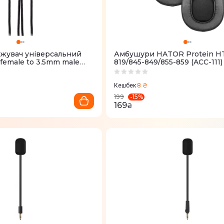
жувач універсальний
Амбушури HATOR Protein HT
 female to 3.5mm male
819/845-849/855-859 (ACC-111)
k
8 ₴
Кешбек
-
15
%
199
169
₴