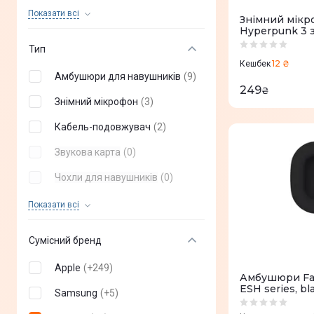
UAG
(
0
)
Показати всi
Знімний мікро
Hyperpunk 3 
Nomad
(
0
)
Black
Тип
AULUMU
(
0
)
12 ₴
Кешбек
Амбушюри для навушників
(
9
)
Pitaka
(
0
)
249
₴
Знімний мікрофон
(
3
)
Blueo
(
0
)
Кабель-подовжувач
(
2
)
COEHL
(
0
)
Звукова карта
(
0
)
Ringke
(
0
)
Чохли для навушників
(
0
)
Koss
(
0
)
Аудіо кабель
(
0
)
Показати всi
SwitchEasy
(
0
)
Сумка для зберігання
(
0
)
ELAGO
(
0
)
Сумісний бренд
Viva Madrid
(
0
)
Apple
(
+
249
)
Амбушюри Fab
ESH series, bl
ArmorStandart
(
0
)
Samsung
(
+
5
)