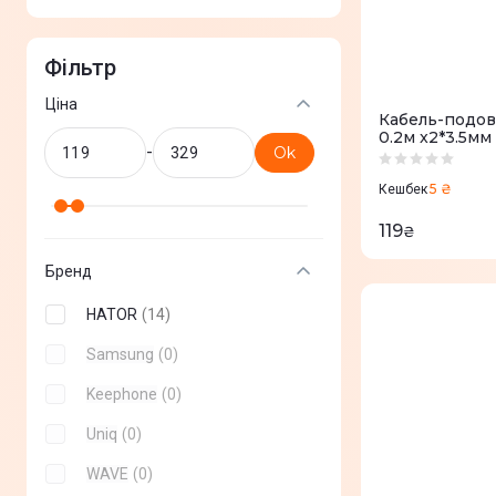
Фільтр
Ціна
Кабель-подов
0.2м x2*3.5мм
-
Ok
(ACC-214) Blac
5 ₴
Кешбек
119
₴
Бренд
HATOR
(
14
)
Samsung
(
0
)
Keephone
(
0
)
Uniq
(
0
)
WAVE
(
0
)