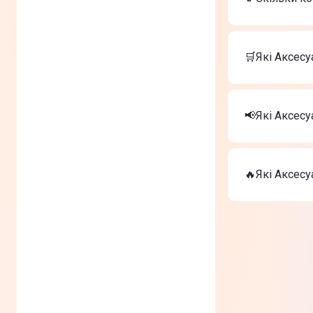
Вартість тов
Чохол Silic
🛒Які Аксесу
Чохол Silic
Чохол Silic
Найкращі Акс
Чохол Silic
📢Які Аксес
Чохол Silic
Чохол Silic
На сьогодні
Чохол Silic
🔥Які Аксесу
Чохол Silic
Чохол Silic
ТОП-3 дороги
Чохол Silic
Чохол Silic
Чохол Silic