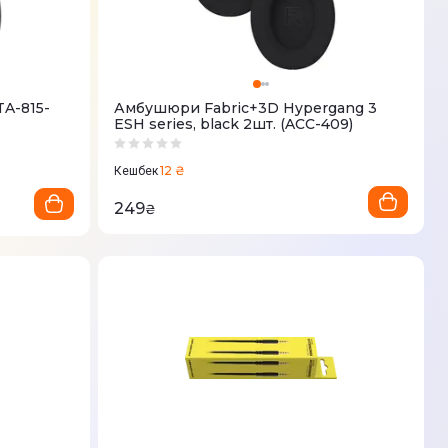
A-815-
Амбушюри Fabric+3D Hypergang 3
ESH series, black 2шт. (ACC-409)
12 ₴
Кешбек
249
₴