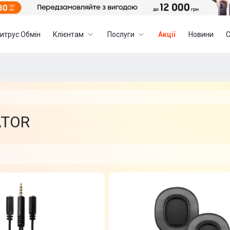
итрус Обмін
Клієнтам
Послуги
Акції
Новини
ATOR