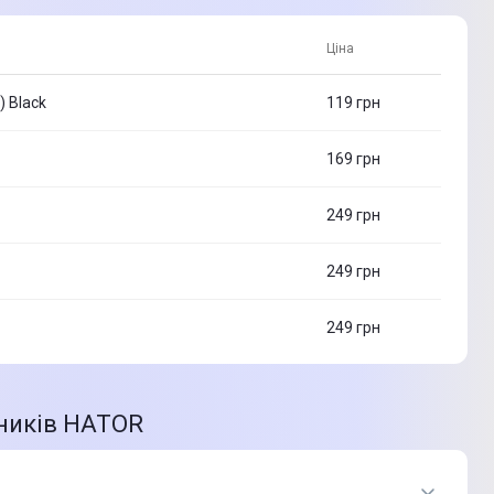
Ціна
 Black
119
грн
169
грн
249
грн
249
грн
249
грн
шників HATOR