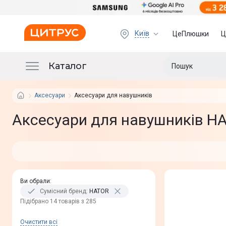
Київ
ЦеПлюшки
Ц
Каталог
Аксесуари
Аксесуари для навушників
Аксесуари для навушників H
Ви обрали
:
Сумісний бренд
:
HATOR
Пiдiбрано 14 товарів з 285
Очистити всi