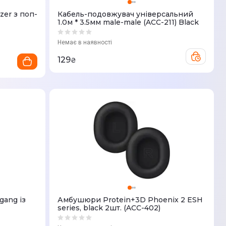
zer з поп-
Кабель-подовжувач універсальний
1.0м * 3.5мм male-male (ACC-211) Black
Немає в наявності
129
₴
gang із
Амбушюри Protein+3D Phoenix 2 ESH
series, black 2шт. (ACC-402)