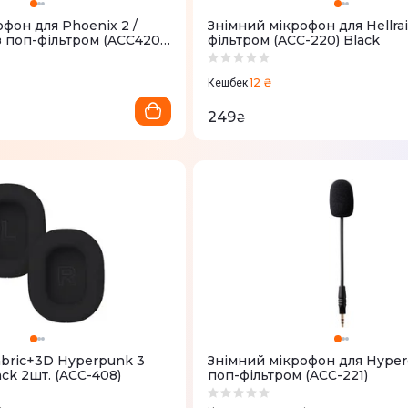
фон для Phoenix 2 /
Знімний мікрофон для Hellrai
з поп-фільтром (ACC420)
фільтром (ACC-220) Black
12 ₴
Кешбек
249
₴
ric+3D Hyperpunk 3
Знімний мікрофон для Hyper
ack 2шт. (ACC-408)
поп-фільтром (ACC-221)