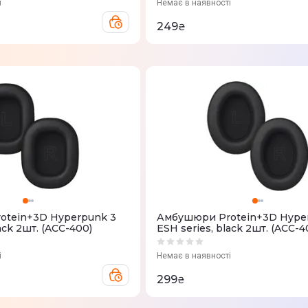
і
Немає в наявності
249
₴
otein+3D Hyperpunk 3
Амбушюри Protein+3D Hype
ack 2шт. (ACC-400)
ESH series, black 2шт. (ACC-4
і
Немає в наявності
299
₴