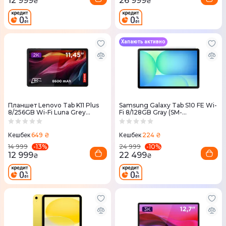
12 999
26 999
₴
₴
Хапають активно
Планшет Lenovo Tab K11 Plus
Samsung Galaxy Tab S10 FE Wi-
8/256GB Wi-Fi Luna Grey
Fi 8/128GB Gray (SM-
(ZADS0145UA)
X520NZAREUC)
649 ₴
224 ₴
Кешбек
Кешбек
-
13
%
-
10
%
14 999
24 999
12 999
22 499
₴
₴