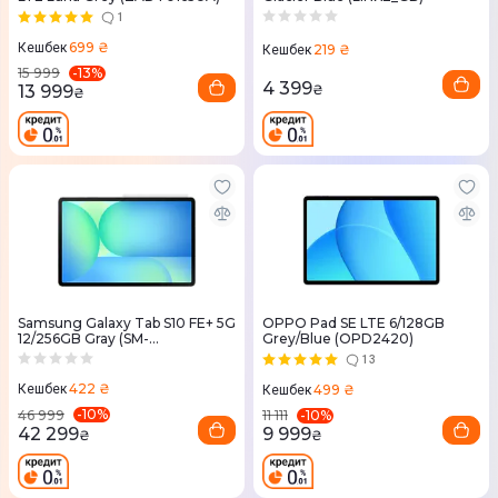
1
699 ₴
Кешбек
219 ₴
Кешбек
-
13
%
15 999
4 399
13 999
₴
₴
Samsung Galaxy Tab S10 FE+ 5G
OPPO Pad SE LTE 6/128GB
12/256GB Gray (SM-
Grey/Blue (OPD2420)
X626BZAPEUC)
13
422 ₴
499 ₴
Кешбек
Кешбек
-
10
%
-
10
%
46 999
11 111
42 299
9 999
₴
₴