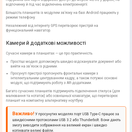
відпочинку й під час відключень електроенергії.
Більшість планшетів із модулем зв’язку на базі Android працюють у
режимі телефону.
Незалежний від інтернету GPS перетворює пристрій на
функціональний навігатор.
Камери й додаткові можливості
Сучасні камери в планшетах — це про практичність.
Простіші моделі допоможуть швидко відсканувати документ або
вийти на зв'язок із рідними.
Просунуті пристрої пропонують фронтальні камери з
інтелектуальним центруванням кадру, а також потужні основні
модулі, що підтримують роботу з AR-додатками.
Багато сучасних планшетів підтримують підключення стилуса (для
малювання та нотаток) або зовнішньої клавіатури, що перетворює
планшет на компактну альтернативу ноутбуку
Важливо!
У просунутих моделях порт USB Type-C працює за
швидкісними протоколами USB 3.2 або Thunderbolt. Вони дають
змогу виводити зображення на великий екран і швидко
копіювати великі файли.