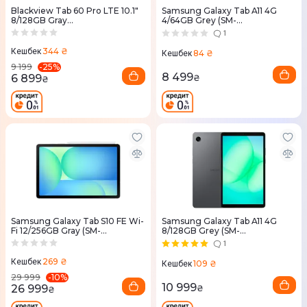
Blackview Tab 60 Pro LTE 10.1"
Samsung Galaxy Tab A11 4G
8/128GB Gray
4/64GB Grey (SM-
(BVTAB60PRO_GR)
X135FZAAEUC)
1
344 ₴
Кешбек
84 ₴
Кешбек
-
25
%
9 199
8 499
6 899
₴
₴
Samsung Galaxy Tab S10 FE Wi-
Samsung Galaxy Tab A11 4G
Fi 12/256GB Gray (SM-
8/128GB Grey (SM-
X520NZAPEUC)
X135FZAEEUC)
1
269 ₴
Кешбек
109 ₴
Кешбек
-
10
%
29 999
10 999
26 999
₴
₴