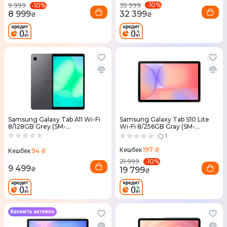
-
10
%
-
10
%
35 999
9 999
32 399
8 999
₴
₴
Samsung Galaxy Tab A11 Wi-Fi
Samsung Galaxy Tab S10 Lite
8/128GB Grey (SM-
Wi-Fi 8/256GB Gray (SM-
X130NZAEEUC)
X400NZAPEUC)
1
197 ₴
Кешбек
94 ₴
Кешбек
-
10
%
21 999
9 499
₴
19 799
₴
Хапають активно