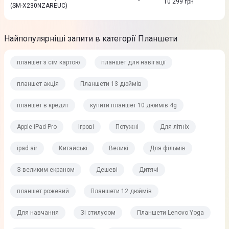
10 299
грн
(SM-X230NZAREUC)
Найпопулярніші запити в категорії Планшети
планшет з сім картою
планшет для навігації
планшет акція
Планшети 13 дюймів
планшет в кредит
купити планшет 10 дюймів 4g
Apple iPad Pro
Ігрові
Потужні
Для літніх
ipad air
Китайські
Великі
Для фільмів
З великим екраном
Дешеві
Дитячі
планшет рожевий
Планшети 12 дюймів
Для навчання
Зі стилусом
Планшети Lenovo Yoga