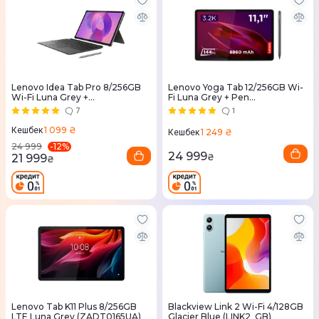
Lenovo Idea Tab Pro 8/256GB
Lenovo Yoga Tab 12/256GB Wi-
Wi-Fi Luna Grey +
Fi Luna Grey + Pen
Keyboard&Pen (ZAE40222UA)
(ZAG60223UA)
7
1
1 099 ₴
Кешбек
1 249 ₴
Кешбек
-
12
%
24 999
24 999
21 999
₴
₴
Lenovo Tab K11 Plus 8/256GB
Blackview Link 2 Wi-Fi 4/128GB
LTE Luna Grey (ZADT0165UA)
Glacier Blue (LINK2_GB)