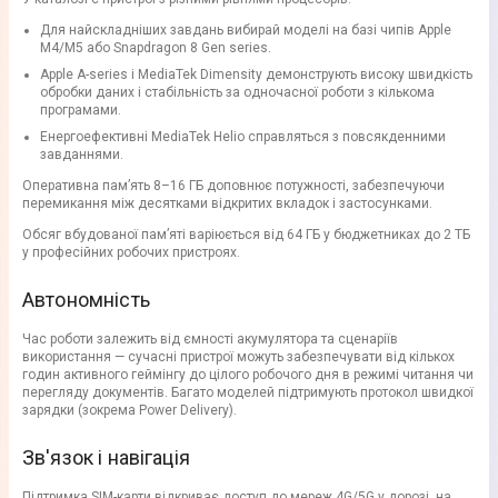
Для найскладніших завдань вибирай моделі на базі чипів Apple
M4/M5 або Snapdragon 8 Gen series.
Apple A-series і MediaTek Dimensity демонструють високу швидкість
обробки даних і стабільність за одночасної роботи з кількома
програмами.
Енергоефективні MediaTek Helio справляться з повсякденними
завданнями.
Оперативна памʼять 8–16 ГБ доповнює потужності, забезпечуючи
перемикання між десятками відкритих вкладок і застосунками.
Обсяг вбудованої памʼяті варіюється від 64 ГБ у бюджетниках до 2 ТБ
у професійних робочих пристроях.
Автономність
Час роботи залежить від ємності акумулятора та сценаріїв
використання — сучасні пристрої можуть забезпечувати від кількох
годин активного геймінгу до цілого робочого дня в режимі читання чи
перегляду документів. Багато моделей підтримують протокол швидкої
зарядки (зокрема Power Delivery).
Зв'язок і навігація
Підтримка SIM-карти відкриває доступ до мереж 4G/5G у дорозі, на