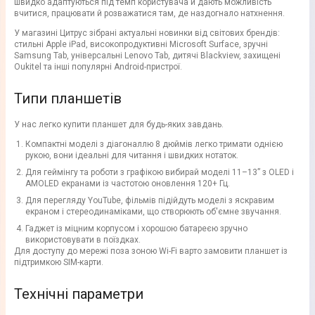
швидко адаптуються під темп користувача й дають можливість
вчитися, працювати й розважатися там, де наздогнало натхнення.
У магазині Цитрус зібрані актуальні новинки від світових брендів:
стильні Apple iPad, високопродуктивні Microsoft Surface, зручні
Samsung Tab, універсальні Lenovo Tab, дитячі Blackview, захищені
Oukitel та інші популярні Android-пристрої.
Типи планшетів
У нас легко купити планшет для будь-яких завдань.
Компактні моделі з діагоналлю 8 дюймів легко тримати однією
рукою, вони ідеальні для читання і швидких нотаток.
Для геймінгу та роботи з графікою вибирай моделі 11–13” з OLED і
AMOLED екранами із частотою оновлення 120+ Гц.
Для перегляду YouTube, фільмів підійдуть моделі з яскравим
екраном і стереодинаміками, що створюють об'ємне звучання.
Гаджет із міцним корпусом і хорошою батареєю зручно
використовувати в поїздках.
Для доступу до мережі поза зоною Wi-Fi варто замовити планшет із
підтримкою SIM-карти.
Технічні параметри