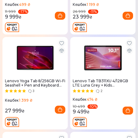
499 ₴
1 199 ₴
Кешбек
Кешбек
-
17
%
-
11
%
11 999
26 999
9 999
23 999
₴
₴
Lenovo Yoga Tab 8/256GB Wi-Fi
Lenovo Tab TB311XU 4/128GB
Seashell + Pen and Keyboard
LTE Luna Grey + Kids
(ZAG60147UA)
Bumper&Pen (ZAEJ0129UA)
3
2
474 ₴
Кешбек
1 399 ₴
Кешбек
-
10
%
10 499
27 999
9 499
₴
₴