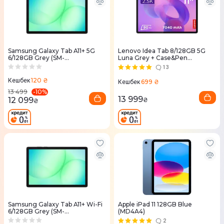
Samsung Galaxy Tab A11+ 5G
Lenovo Idea Tab 8/128GB 5G
6/128GB Grey (SM-
Luna Grey + Case&Pen
X236BZAREUC)
(ZAFM0065UA)
13
120 ₴
Кешбек
699 ₴
Кешбек
-
10
%
13 499
13 999
12 099
₴
₴
Samsung Galaxy Tab A11+ Wi-Fi
Apple iPad 11 128GB Blue
6/128GB Grey (SM-
(MD4A4)
X230NZAREUC)
2