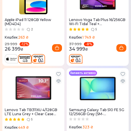
Apple iPad 11 128GB Yellow
Lenovo Yoga Tab Plus 16/256GB
(MD4D4)
Wi-Fi Tidal Teal +
Keyboard&Pen (ZAEG0008UA)
2
5
263 ₴
1 749 ₴
Кешбек
Кешбек
-
12
%
-
8
%
29 999
37 999
26 399
34 999
₴
₴
Хапають активно
Lenovo Tab TB311XU 4/128GB
Samsung Galaxy Tab S10 FE 5G
LTE Luna Grey + Clear Case
12/256GB Gray (SM-
(ZAEJ0050UA)
X526BZAPEUC)
5
323 ₴
449 ₴
Кешбек
Кешбек