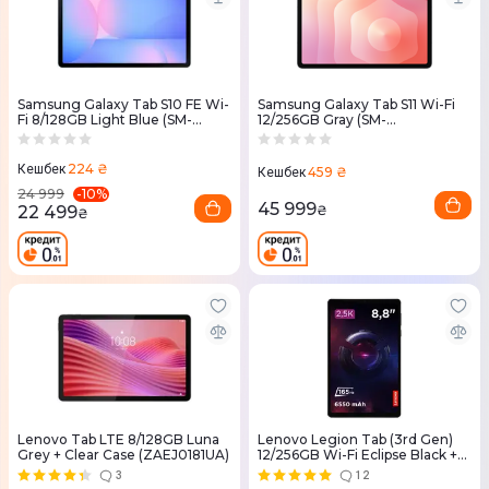
Samsung Galaxy Tab S10 FE Wi-
Samsung Galaxy Tab S11 Wi-Fi
Fi 8/128GB Light Blue (SM-
12/256GB Gray (SM-
X520NLBREUC)
X730NZAPEUC)
224 ₴
Кешбек
459 ₴
Кешбек
-
10
%
24 999
45 999
22 499
₴
₴
Lenovo Tab LTE 8/128GB Luna
Lenovo Legion Tab (3rd Gen)
Grey + Clear Case (ZAEJ0181UA)
12/256GB Wi-Fi Eclipse Black +
Case&Film (ZAEF0033UA)
3
12