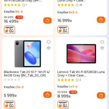
Wi-Fi 6/128GB Gray (SM-
Luna Grey + Case
X400NZAREUC)
(ZADX0145UA)
1
20
164 ₴
Кешбек
849 ₴
Кешбек
-
10
%
18 299
16 999
16 499
₴
₴
Blackview Tab 20 10.1'' WI-FI 4/
Lenovo Tab Wi-Fi 8/128GB Luna
64GB Grey (BV_Tab_20_GR)
Grey + Clear Case
(ZAEH0195UA)
2
449 ₴
Кешбек
264 ₴
Кешбек
-
18
%
10 999
5 999
₴
8 999
₴