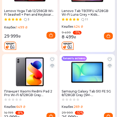
Lenovo Yoga Tab 12/256GB Wi-
Lenovo Tab TB311FU 4/128GB
Fi Seashell + Pen and Keyboard
Wi-Fi Luna Grey + Kids
(ZAG60180UA)
Bumper&Pen (ZAEH0075UA)
3
11
424 ₴
Кешбек
1 499 ₴
Кешбек
-
11
%
9 499
29 999
8 499
₴
₴
Хапають активно
Планшет Xiaomi Redmi Pad 2
Samsung Galaxy Tab S10 FE 5G
Pro Wi-Fi 6/128GB Gray
8/128GB Gray (SM-
(VHU6128EU)
X526BZAREUC)
649 ₴
269 ₴
Кешбек
Кешбек
-
8
%
-
10
%
14 199
29 999