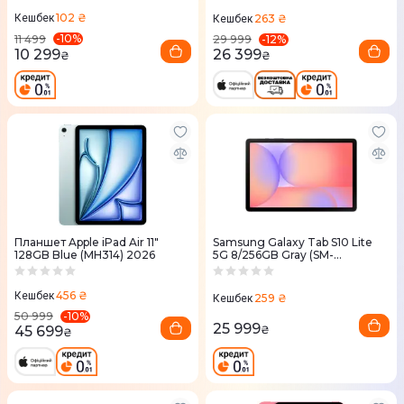
102 ₴
263 ₴
Кешбек
Кешбек
-
10
%
-
12
%
11 499
29 999
10 299
26 399
₴
₴
Планшет Apple iPad Air 11"
Samsung Galaxy Tab S10 Lite
128GB Blue (MH314) 2026
5G 8/256GB Gray (SM-
X406BZAPEUC)
456 ₴
Кешбек
259 ₴
Кешбек
-
10
%
50 999
25 999
45 699
₴
₴