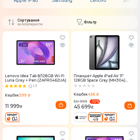
Apple iPad
Samsung
Lenovo
Blackv
Сортування
Фільтр
за популярністю
Lenovo Idea Tab 8/128GB Wi-Fi
Планшет Apple iPad Air 11"
Luna Grey + Pen (ZAFR0462UA)
128GB Space Gray (MH304)
2026
17
456 ₴
Кешбек
599 ₴
Кешбек
-
10
%
50 999
11 999
45 699
₴
₴