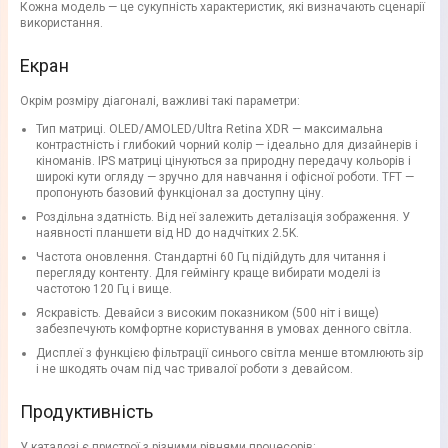
Кожна модель — це сукупність характеристик, які визначають сценарії
використання.
Екран
Окрім розміру діагоналі, важливі такі параметри:
Тип матриці. OLED/AMOLED/Ultra Retina XDR — максимальна
контрастність і глибокий чорний колір — ідеально для дизайнерів і
кіноманів. IPS матриці цінуються за природну передачу кольорів і
широкі кути огляду — зручно для навчання і офісної роботи. TFT —
пропонують базовий функціонал за доступну ціну.
Роздільна здатність. Від неї залежить деталізація зображення. У
наявності планшети від HD до надчітких 2.5K.
Частота оновлення. Стандартні 60 Гц підійдуть для читання і
перегляду контенту. Для геймінгу краще вибирати моделі із
частотою 120 Гц і вище.
Яскравість. Девайси з високим показником (500 ніт і вище)
забезпечують комфортне користування в умовах денного світла.
Дисплеї з функцією фільтрації синього світла менше втомлюють зір
і не шкодять очам під час тривалої роботи з девайсом.
Продуктивність
У каталозі є пристрої з різними рівнями процесорів: