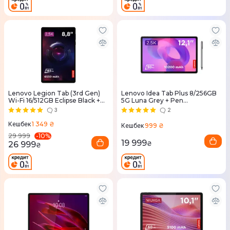
Lenovo Legion Tab (3rd Gen)
Lenovo Idea Tab Plus 8/256GB
Wi-Fi 16/512GB Eclipse Black +
5G Luna Grey + Pen
Case&Film (ZAEF0081UA)
(ZAGF0114UA)
3
2
1 349 ₴
Кешбек
999 ₴
Кешбек
-
10
%
29 999
19 999
26 999
₴
₴