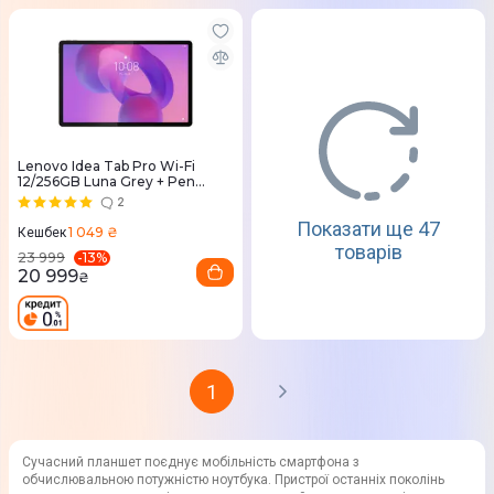
Lenovo Idea Tab Pro Wi-Fi
12/256GB Luna Grey + Pen
(ZAE50100UA)
2
Показати ще 47
1 049 ₴
Кешбек
товарів
-
13
%
23 999
20 999
₴
1
Сучасний планшет поєднує мобільність смартфона з
обчислювальною потужністю ноутбука. Пристрої останніх поколінь