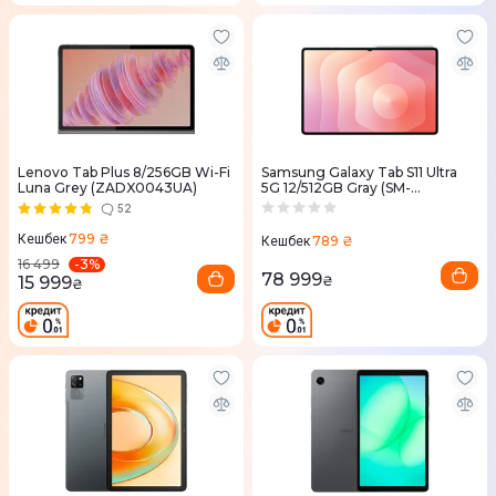
Lenovo Tab Plus 8/256GB Wi-Fi
Samsung Galaxy Tab S11 Ultra
Luna Grey (ZADX0043UA)
5G 12/512GB Gray (SM-
X936BZAPEUC)
52
799 ₴
Кешбек
789 ₴
Кешбек
-
3
%
16 499
78 999
15 999
₴
₴