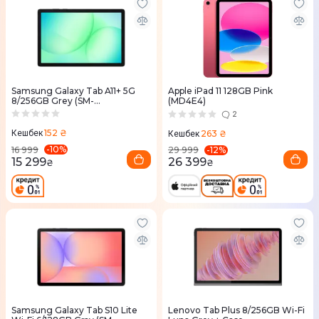
Samsung Galaxy Tab A11+ 5G
Apple iPad 11 128GB Pink
8/256GB Grey (SM-
(MD4E4)
X236BZAPEUC)
2
152 ₴
263 ₴
Кешбек
Кешбек
-
10
%
-
12
%
16 999
29 999
15 299
26 399
₴
₴
Samsung Galaxy Tab S10 Lite
Lenovo Tab Plus 8/256GB Wi-Fi