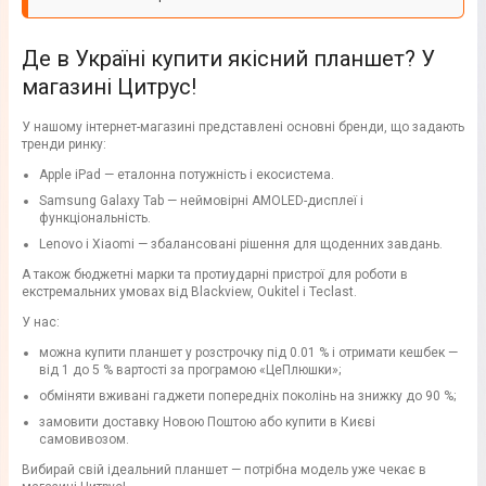
Де в Україні купити якісний планшет? У
магазині Цитрус!
У нашому інтернет-магазині представлені основні бренди, що задають
тренди ринку:
Apple iPad — еталонна потужність і екосистема.
Samsung Galaxy Tab — неймовірні AMOLED-дисплеї і
функціональність.
Lenovo і Xiaomi — збалансовані рішення для щоденних завдань.
А також бюджетні марки та протиударні пристрої для роботи в
екстремальних умовах від Blackview, Oukitel і Teclast.
У нас:
можна купити планшет у розстрочку під 0.01 % і отримати кешбек —
від 1 до 5 % вартості за програмою «ЦеПлюшки»;
обміняти вживані гаджети попередніх поколінь на знижку до 90 %;
замовити доставку Новою Поштою або купити в Києві
самовивозом.
Вибирай свій ідеальний планшет — потрібна модель уже чекає в