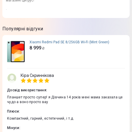
магазині Цитрус!
.
Популярні відгуки
Xiaomi Redmi Pad SE 8/256GB Wi-Fi (Mint Green)
8 999
₴
Кіра Скриннікова
Досвід використання
:
Планшет просто супер! я Дівчина 14 років мені мама заказала це
чудо а воно просто вау
Плюси
:
Компактний, гарний, естетичний, і т.д.
Мінуси
: