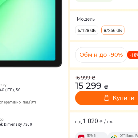
Модель
6/128 GB
8/256 GB
Обмін до -90%
-
10
16 999
₴
15 299
язку
₴
4G (LTE), 5G
Купити
оперативної пам'яті
ор
1 020
від
₴ / пл.
k Dimensity 7300
ПУМБ
ОТП Банк. Р