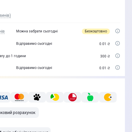
зинів)
нів
Безкоштовно
Можна забрати сьогодні
Відправимо сьогодні
0.01 ₴
ery до 1 години
300 ₴
Відправимо сьогодні
0.01 ₴
вковий розрахунок