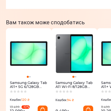
Вам також може сподобатись
Samsung Galaxy Tab
Samsung Galaxy Tab
Sams
A11+ 5G 6/128GB
A11 Wi-Fi 8/128GB
A11+ 
Grey (SM-
Grey (SM-
Grey 
X236BZAREUC)
X130NZAEEUC)
X230
120 ₴
Кешбек
94 ₴
Кешбе
Кешбек
-
10
%
13 499
11 499