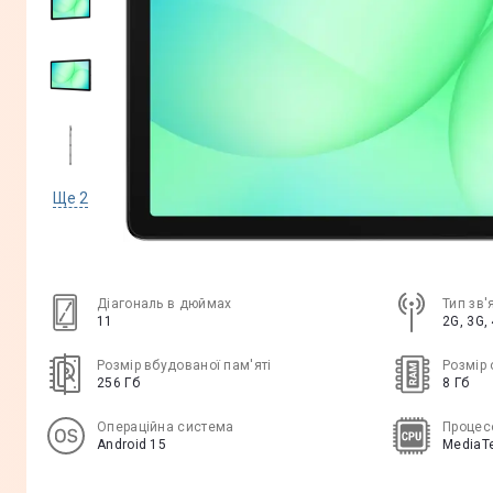
Ще
2
Діагональ в дюймах
Тип зв'
11
2G, 3G, 
Розмір вбудованої пам'яті
Розмір 
256 Гб
8 Гб
Операційна система
Процес
Android 15
MediaTe