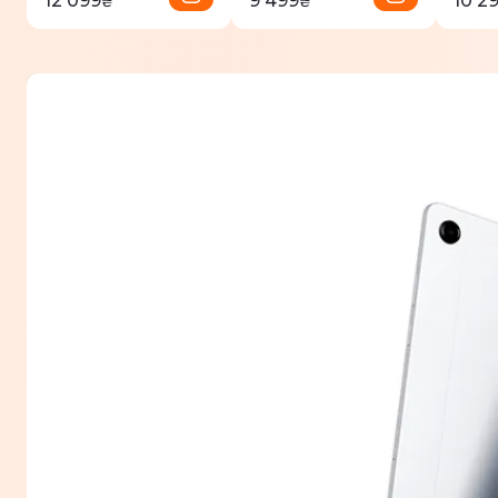
12 099
9 499
10 2
₴
₴