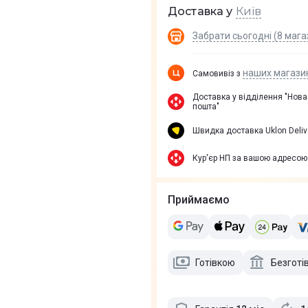
Київ
Доставка у
Забрати сьогодні (8 мага
наших магази
Самовивіз з
Доставка у вiддiлення "Нова
пошта"
Швидка доставка Uklon Deliv
Кур'єр НП за вашою адресою
Приймаємо
Готівкою
Безготі