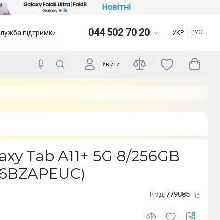
044 502 70 20
Служба підтримки
РУС
УКР
Увійти
xy Tab A11+ 5G 8/256GB
36BZAPEUC)
Код:
779085