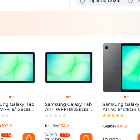
Гарантія
12
міс
.
1
ung Galaxy Tab
Samsung Galaxy Tab
Samsung Galaxy
Wi-Fi 6/128GB
A11+ Wi-Fi 8/256GB
A11 4G 8/128GB 
(SM-
Grey (SM-
(SM-X135FZAEE
NZAREUC)
X230NZAPEUC)
102 ₴
134 ₴
к
Кешбек
109 ₴
Кешбек
-
10
%
-
10
%
14 999