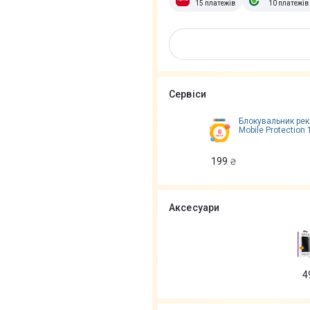
15 платежів
10 платежів
Сервіси
Блокувальник ре
Mobile Protection 
199
₴
Аксесуари
4