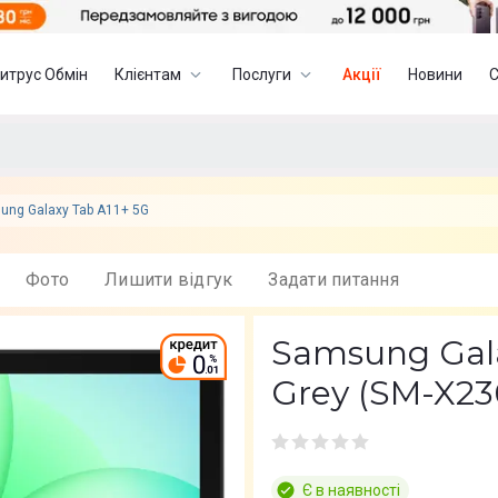
итрус Обмін
Клієнтам
Послуги
Акції
Новини
ung Galaxy Tab A11+ 5G
Фото
Лишити вiдгук
Задати питання
Samsung Gala
Grey (SM-X2
Є в наявності