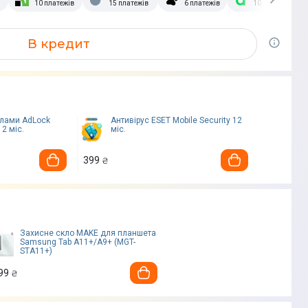
10 платежів
15 платежів
6 платежів
10 платежів
В кредит
клами AdLock
Антивірус ESET Mobile Security 12
12 міс.
міс.
399
₴
Захисне скло MAKE для планшета
Samsung Tab A11+/A9+ (MGT-
STA11+)
99
₴