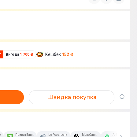
Кешбек
152 ₴
%
Вигода
1 700 ₴
Швидка покупка
озстрочка Скибочка.
ПриватБанк
Це Розстрочка
Монобанк
А-Банк