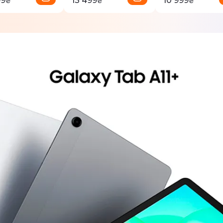
99
13 499
10 999
₴
₴
₴