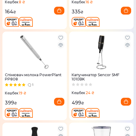
8 ₴
16 ₴
Кешбек
Кешбек
164
335
₴
₴
Спінювач молока PowerPlant
Капучинатор Sencor SMF
PP808
1010BK
1
24 ₴
19 ₴
Кешбек
Кешбек
499
399
₴
₴