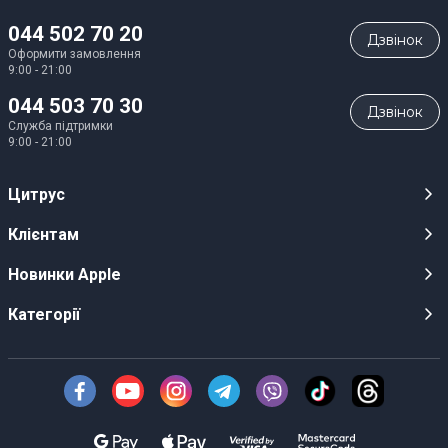
044 502 70 20
Дзвiнок
Оформити замовлення
9:00 - 21:00
044 503 70 30
Дзвiнок
Служба підтримки
9:00 - 21:00
Цитрус
Кар’єра
Клієнтам
Магазини
Публічні оферти
Новинки Apple
Для ЗМІ
Відеоогляди
iPhone 17
Категорії
Оптовим клієнтам
Акції, розіграші, призи
iPhone 17 Pro
Аудіо
Служба підтримки клієнтів
Інструкції та прошивки
iPhone 17 Pro Max
Техніка Apple
Про Компанію
Доставка
iPhone Air
Смартфони
Новини
Оплата
AirPods Pro 3
Техніка для кухні
Безготівковий розрахунок