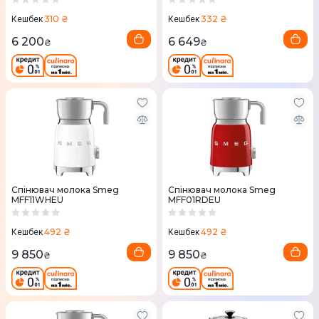
310 ₴
332 ₴
Кешбек
Кешбек
6 200
6 649
₴
₴
Спінювач молока Smeg
Спінювач молока Smeg
MFF11WHEU
MFF01RDEU
492 ₴
492 ₴
Кешбек
Кешбек
9 850
9 850
₴
₴