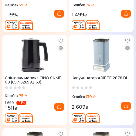
59 ₴
74 ₴
Кешбек
Кешбек
1 199
1 499
₴
₴
Спінювач молока CINO CNMF-
Капучинатор ARIETE 2878 BL
09 (6971626982169)
75 ₴
Кешбек
130 ₴
Кешбек
-
11
%
1 699
2 609
1 511
₴
₴