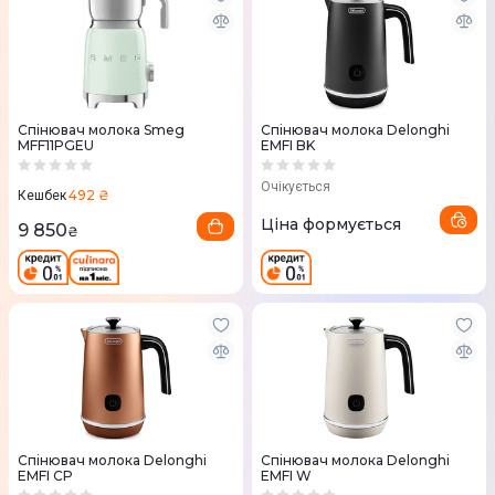
Спінювач молока Smeg
Спінювач молока Delonghi
MFF11PGEU
EMFI BK
Очікується
492 ₴
Кешбек
Ціна формується
9 850
₴
Спінювач молока Delonghi
Спінювач молока Delonghi
EMFI CP
EMFI W