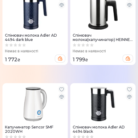
Спінювач молока Adler AD
Спінювач
4494 dark blue
молока(капучинатор) HEINNER
HMFR-150SS
Немає в наявності
Немає в наявності
1 772
1 799
₴
₴
Капучинатор Sencor SMF
Спінювач молока Adler AD
2020WH
4494 black