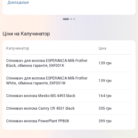
Докладніше
Ціни на Капучинатор
Капучинатор
Ціна
Спiнювач для молока ESPERANZA Milk Frother
139
грн
Black, обмінна гарантія, EKF001K
Спiнювач для молока ESPERANZA Milk Frother
139
грн
White, обмінна гарантія, EKF001W
Спінювач молока Mesko MS 4493 black
164
грн
Спінювач молока Camry CR 4501 black
335
грн
Спінювач молока PowerPlant PP808
399
грн