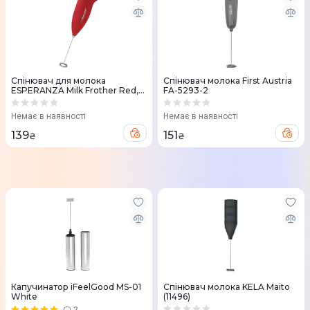
Спiнювач для молока
Спінювач молока First Austria
ESPERANZA Milk Frother Red,
FA-5293-2
обмінна гарантія, EKF001R
Немає в наявності
Немає в наявності
139
151
₴
₴
Капучинатор iFeelGood MS-01
Спінювач молока KELA Maito
White
(11496)
2