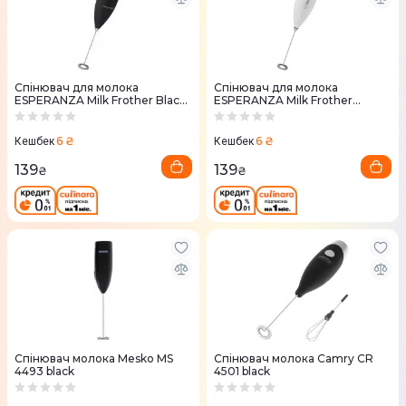
Спiнювач для молока
Спiнювач для молока
ESPERANZA Milk Frother Black,
ESPERANZA Milk Frother
обмінна гарантія, EKF001K
White, обмінна гарантія,
EKF001W
6 ₴
6 ₴
Кешбек
Кешбек
139
139
₴
₴
Спінювач молока Mesko MS
Спінювач молока Camry CR
4493 black
4501 black