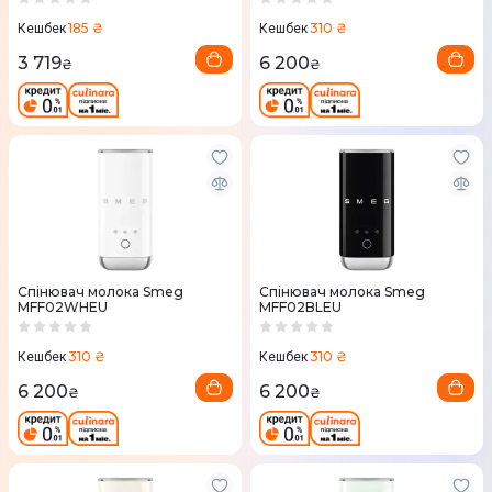
185 ₴
310 ₴
Кешбек
Кешбек
3 719
6 200
₴
₴
Спінювач молока Smeg
Спінювач молока Smeg
MFF02WHEU
MFF02BLEU
310 ₴
310 ₴
Кешбек
Кешбек
6 200
6 200
₴
₴