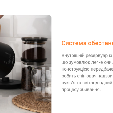
Система обертанн
Внутрішній резервуар із
що зумовлює легке очищ
Конструкцією передбаче
робить спінювач надзви
руків’я та світлодіодни
процесу збивання.