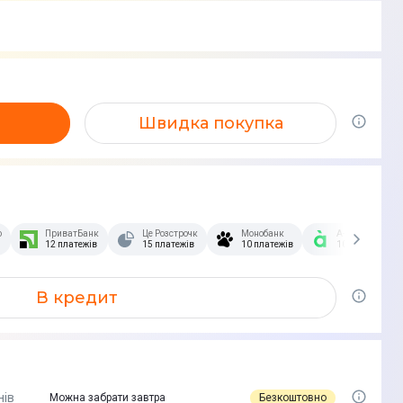
Швидка покупка
озстрочка Скибочка.
ПриватБанк
Це Розстрочка
Монобанк
А-Банк
12 платежів
15 платежів
10 платежів
10 платежів
В кредит
нів
Безкоштовно
Можна забрати завтра