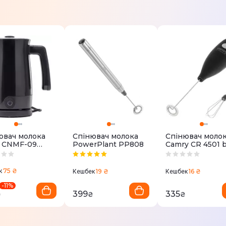
ювач молока
Спінювач молока
Спінювач моло
 CNMF-09
PowerPlant PP808
Camry CR 4501 b
626982169)
75 ₴
к
19 ₴
16 ₴
Кешбек
Кешбек
-
11
%
399
335
₴
₴
₴