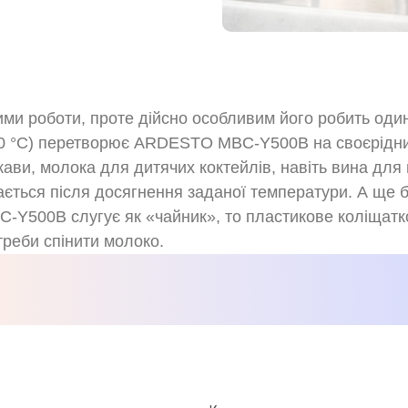
ми роботи, проте дійсно особливим його робить один 
0/80 °C) перетворює ARDESTO MBC-Y500B на своєрідн
кави, молока для дитячих коктейлів, навіть вина для 
ється після досягнення заданої температури. А ще б
BC-Y500B слугує як «чайник», то пластикове коліщатк
треби спінити молоко.