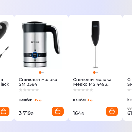
ка
Спінювач молока
Спінювач молока
С
lack
SM 3584
Mesko MS 4493
S
black
185 ₴
8 ₴
Ке
Кешбек
Кешбек
67
3 719
164
6
₴
₴