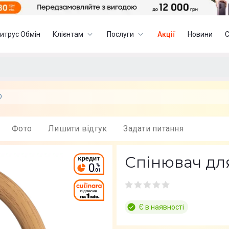
итрус Обмін
Клієнтам
Послуги
Акції
Новини
O
Фото
Лишити вiдгук
Задати питання
Спінювач дл
Є в наявності