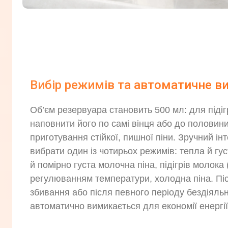
Вибір режимів та автоматичне 
Об’єм резервуара становить 500 мл: для піді
наповнити його по самі вінця або до половини
приготування стійкої, пишної піни. Зручний і
вибрати один із чотирьох режимів: тепла й гу
й помірно густа молочна піна, підігрів молока 
регулюванням температури, холодна піна. Пі
збивання або після певного періоду бездіяльн
автоматично вимикається для економії енергії