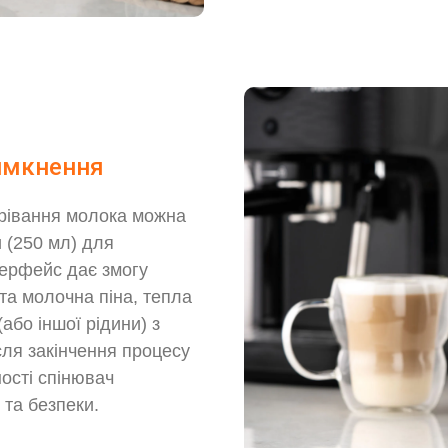
вимкнення
грівання молока можна
 (250 мл) для
нтерфейс дає змогу
ста молочна піна, тепла
(або іншої рідини) з
сля закінчення процесу
ості спінювач
 та безпеки.