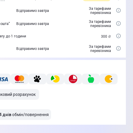
За тарифами
Відправимо завтра
перевізника
За тарифами
пошта"
Відправимо завтра
перевізника
ery до 1 години
300 ₴
За тарифами
Відправимо завтра
перевізника
вковий розрахунок
4 днів
обмін/повернення