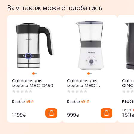
Вам також може сподобатись
Спінювач для
Спінювач для
Спін
молока MBC-D450
молока MBC-
CINO
Y300W
(6971
59 ₴
49 ₴
Кешбе
Кешбек
Кешбек
1 699
1 199
999
1 511
₴
₴