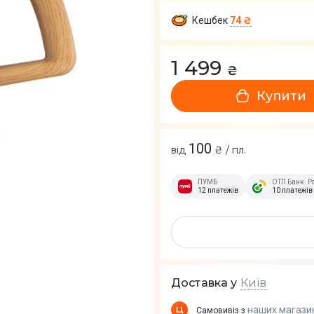
Кешбек
74 ₴
1 499
₴
Купити
100
від
₴ / пл.
ПУМБ
ОТП Банк. Р
12 платежів
10 платежів
Київ
Доставка у
наших магази
Самовивіз з