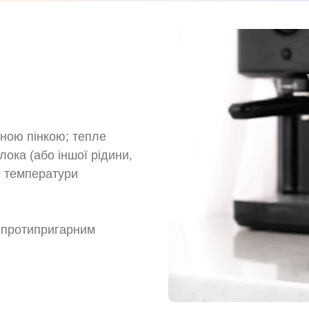
ною пінкою; тепле
лока (або іншої рідини,
м температури
з протипригарним