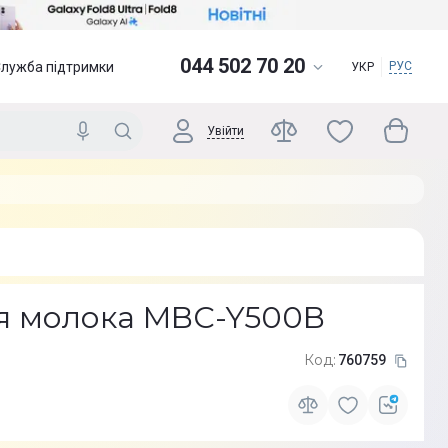
044 502 70 20
Служба підтримки
РУС
УКР
Увійти
я молока MBC-Y500B
Код:
760759