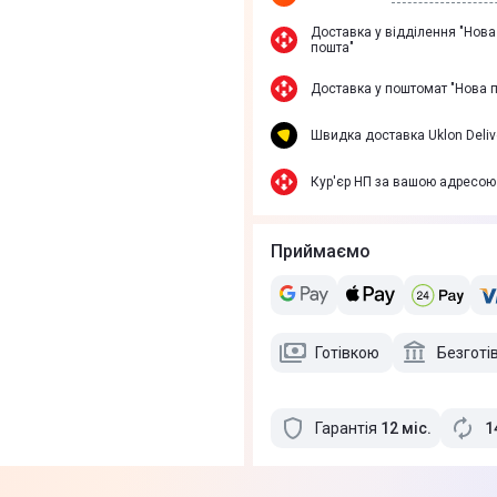
Доставка у вiддiлення "Нова
пошта"
Доставка у поштомат "Нова 
Швидка доставка Uklon Deliv
Кур'єр НП за вашою адресою
Приймаємо
Готівкою
Безготі
Гарантія
12
міс
.
1