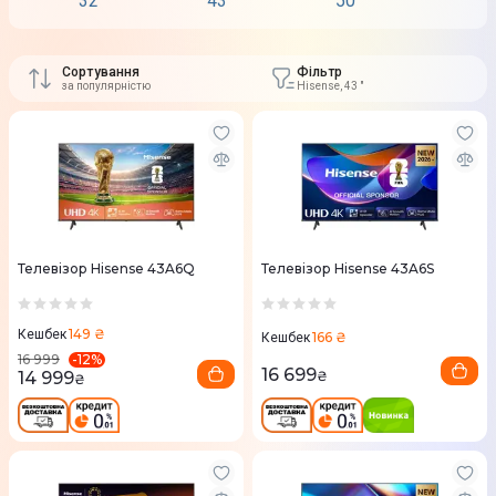
32"
43"
50"
55"
Сортування
Фільтр
за популярністю
Hisense, 43 "
Телевізор Hisense 43A6Q
Телевізор Hisense 43A6S
149 ₴
Кешбек
166 ₴
Кешбек
-
12
%
16 999
16 699
14 999
₴
₴