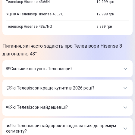
Телевізор Hisense 43A6N
10 999
грн
УЦІНКА Телевізор Hisense 43E7Q
12 999
грн
Телевізор Hisense 43E7NQ
9 999
грн
Питання, які часто задають про Телевізори Hisense З
діагоналлю 43"
💸Скільки коштують Телевізори?
Вартість товарів в категорії Телевізори в інтернет-магазині
Цитрус
🛒Які Телевізори краще купити в 2026 році?
Телевізор LG 50UA75006LA
-
18 999 ₴
Найкращі Телевізори в 2026 році на думку інтернет-магазину
Телевізор Philips 43PUS7000/12
-
14 999 ₴
Цитрус
Телевізор Hisense 55E7Q
-
23 999 ₴
📢Які Телевізори найдешевші?
Телевізор LG 50UA75006LA
-
18 999 ₴
На сьогодні найдешевші Телевізори
Телевізор Philips 43PUS7000/12
-
14 999 ₴
Телевізор Hisense 55E7Q
-
23 999 ₴
🔥Які Телевізори найдорожчі і відносяться до преміум
Телевізор LG 50UA75006LA
-
18 999 ₴
сегменту?
Телевізор Philips 43PUS7000/12
-
14 999 ₴