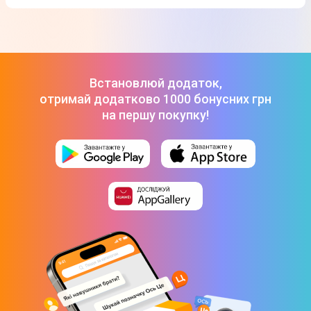
Телевізор Hisense 55E7Q
-
23 999 ₴
ТОП-3 дорогих товарів з категорії Телевізори в Цитрусі
Телевізор LG 50UA75006LA
-
18 999 ₴
Телевізор Philips 43PUS7000/12
-
14 999 ₴
Телевізор Hisense 55E7Q
-
23 999 ₴
Встановлюй додаток,
отримай додатково 1000 бонусних грн
на першу покупку!