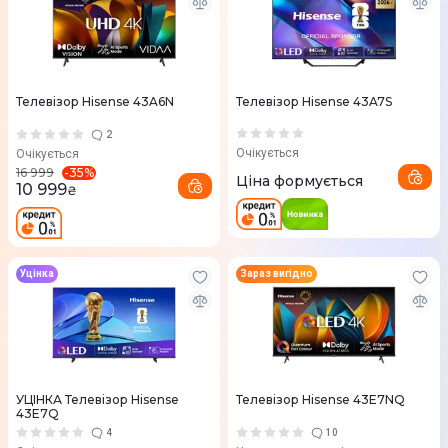
Телевізор Hisense 43A6N
Телевізор Hisense 43A7S
2
Очікується
Очікується
-
35
%
16 999
Ціна формується
10 999
₴
Уцінка
Зараз вигідно
УЦІНКА Телевізор Hisense
Телевізор Hisense 43E7NQ
43E7Q
4
10