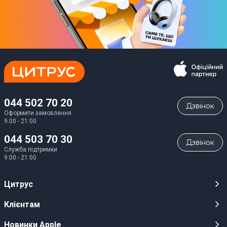
044 502 70 20
Дзвiнок
Оформити замовлення
9:00 - 21:00
044 503 70 30
Дзвiнок
Служба підтримки
9:00 - 21:00
Цитрус
Кар’єра
Клієнтам
Магазини
Публічні оферти
Новинки Apple