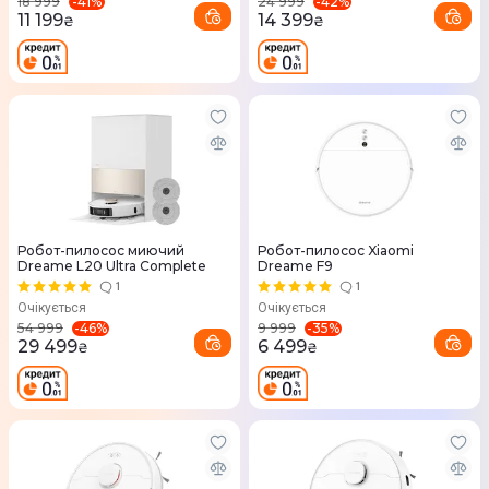
-
41
%
-
42
%
18 999
24 999
11 199
14 399
₴
₴
Робот-пилосос миючий
Робот-пилосос Xiaomi
Dreame L20 Ultra Complete
Dreame F9
1
1
Очікується
Очікується
-
46
%
-
35
%
54 999
9 999
29 499
6 499
₴
₴