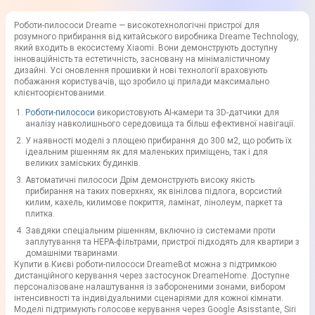
Роботи-пилососи Dreame — високотехнологічні пристрої для
розумного прибирання від китайського виробника Dreame Technology,
який входить в екосистему Xiaomi. Вони демонструють доступну
інноваційність та естетичність, засновану на мінімалістичному
дизайні. Усі оновлення прошивки й нові технології враховують
побажання користувачів, що зробило ці прилади максимально
клієнтоорієнтованими.
Роботи-пилососи
використовують AI-камери та 3D-датчики для
аналізу навколишнього середовища та більш ефективної навігації.
У наявності моделі з площею прибирання до 300 м2, що робить їх
ідеальним рішенням як для маленьких приміщень, так і для
великих заміських будинків.
Автоматичні пилососи Дрім демонструють високу якість
прибирання на таких поверхнях, як вінілова підлога, ворсистий
килим, кахель, килимове покриття, ламінат, лінолеум, паркет та
плитка.
Завдяки спеціальним рішенням, включно із системами проти
заплутування та HEPA-фільтрами, пристрої підходять для квартири з
домашніми тваринами.
Купити в Києві роботи-пилососи DreameBot можна з підтримкою
дистанційного керування через застосунок DreameHome. Доступне
персоналізоване налаштування із забороненими зонами, вибором
інтенсивності та індивідуальними сценаріями для кожної кімнати.
Моделі підтримують голосове керування через Google Asisstante, Siri