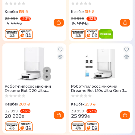
159 ₴
159 ₴
Кешбек
Кешбек
-
33
%
-
33
%
23 999
23 999
15 999
15 999
₴
₴
Робот-пилосос миючий
Робот-пилосос миючий
Dreame Bot D20 Ultra
Dreame Bot L10s Ultra Gen 3
(RLD31SE)
White (RLL53SE-wh)
209 ₴
259 ₴
Кешбек
Кешбек
-
36
%
-
33
%
32 999
38 999
20 999
25 999
₴
₴