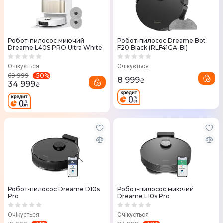
Робот-пилосос миючий
Робот-пилосос Dreame Bot
Dreame L40S PRO Ultra White
F20 Black (RLF41GA-Bl)
Очікується
Очікується
-
50
%
69 999
8 999
₴
34 999
₴
Робот-пилосос Dreame D10s
Робот-пилосос миючий
Pro
Dreame L10s Pro
Очікується
Очікується