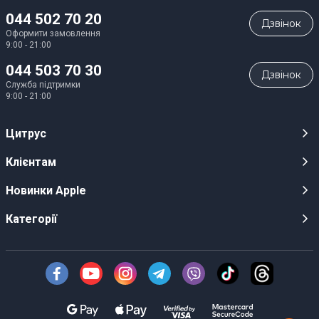
044 502 70 20
Дзвiнок
Оформити замовлення
9:00 - 21:00
044 503 70 30
Дзвiнок
Служба підтримки
9:00 - 21:00
Цитрус
Кар’єра
Клієнтам
Магазини
Публічні оферти
Новинки Apple
Для ЗМІ
Відеоогляди
iPhone 17
Категорії
Оптовим клієнтам
Акції, розіграші, призи
iPhone 17 Pro
Аудіо
Служба підтримки клієнтів
Інструкції та прошивки
iPhone 17 Pro Max
Техніка Apple
Про Компанію
Доставка
iPhone Air
Смартфони
Новини
Оплата
AirPods Pro 3
Техніка для кухні
Безготівковий розрахунок