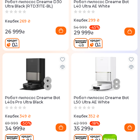
Робот-пилосос Dreame D30
Робот-пилосос Dreame Bot
Ultra Black (RTD31TE-BL)
L40 Ultra AE White
299 ₴
Кешбек
269 ₴
Кешбек
-
45
%
54 999
26 999
29 999
₴
₴
Робот-пилосос Dreame Bot
Робот-пилосос Dreame Bot
L40s Pro Ultra Black
L50 Ultra AE White
349 ₴
352 ₴
Кешбек
Кешбек
-
50
%
-
18
%
69 999
42 999
34 999
35 299
₴
₴