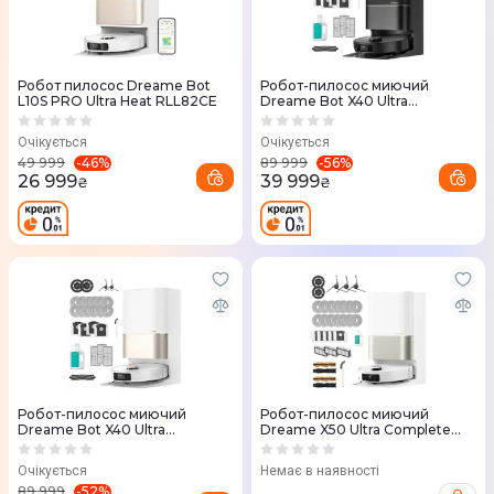
Робот пилосос Dreame Bot
Робот-пилосос миючий
L10S PRO Ultra Heat RLL82CE
Dreame Bot X40 Ultra
Complete Black
Очікується
Очікується
-
46
%
-
56
%
49 999
89 999
26 999
39 999
₴
₴
Робот-пилосос миючий
Робот-пилосос миючий
Dreame Bot X40 Ultra
Dreame X50 Ultra Complete
Complete White
White(RLX85CE-4-WH)
Очікується
Немає в наявності
-
52
%
89 999