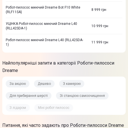
Робот-пилосос миючий Dreame Bot F10 White
8 999
грн
(RLF11SA)
УЦІНКА Робот-пилосос миючий Dreame L40
10 999
грн
(RLL42SDA-1)
Робот-пилосос миючий Dreame L40 (RLL42SDA-
11 999
грн
1)
Найпопулярніші запити в категорії Роботи-пилососи
Dreame
За акцією
Дешево
З камерою
Для прибирання шерсті
Зі станцією самоочищення
З лідаром
Міні робот пилосос
Питання, які часто задають про Роботи-пилососи Dreame