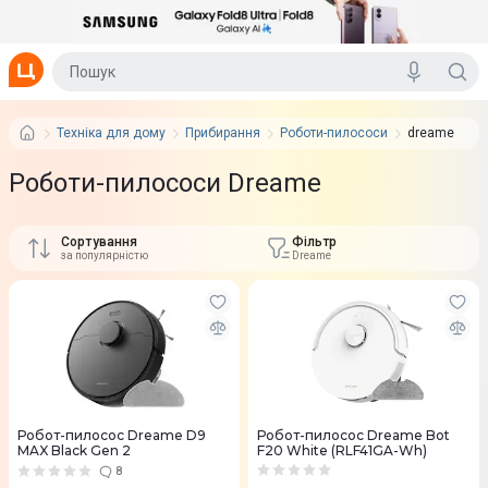
Техніка для дому
Прибирання
Роботи-пилососи
dreame
Роботи-пилососи Dreame
Сортування
Фільтр
за популярністю
Dreame
Робот-пилосос Dreame D9
Робот-пилосос Dreame Bot
MAX Black Gen 2
F20 White (RLF41GA-Wh)
8