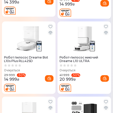
14 399
₴
14 999
₴
Робот пилосос Dreame Bot
Робот-пилосос миючий
L10s Plus RLL42SD
Dreame L10 ULTRA
Очікується
Очікується
-
50
%
-
50
%
29 999
41 999
14 999
20 999
₴
₴