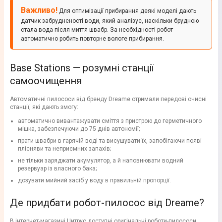
Важливо!
Для оптимізації прибирання деякі моделі дають
датчик забрудненості води, який аналізує, наскільки брудною
стала вода після миття швабр. За необхідності робот
автоматично робить повторне вологе прибирання.
Base Stations — розумні станції
самоочищення
Автоматичні пилососи від бренду Dreame отримали передові очисні
станції, які дають змогу:
автоматично вивантажувати сміття з пристрою до герметичного
мішка, забезпечуючи до 75 днів автономії;
прати швабри в гарячій воді та висушувати їх, запобігаючи появі
плісняви та неприємних запахів;
не тільки заряджати акумулятор, а й наповнювати водний
резервуар із власного бака;
дозувати мийний засіб у воду в правильній пропорції.
Де придбати робот-пилосос від Dreame?
В інтернет-магазині Цитрус доступні оригінальні роботи-пилососи