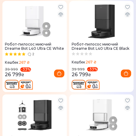
Робот-пилосос миючий
Робот-пилосос миючий
Dreame Bot L40 Ultra CE White
Dreame Bot L40 Ultra CE Black
2
267 ₴
267 ₴
Кешбек
Кешбек
-
33
%
-
33
%
39 999
39 999
26 799
26 799
₴
₴