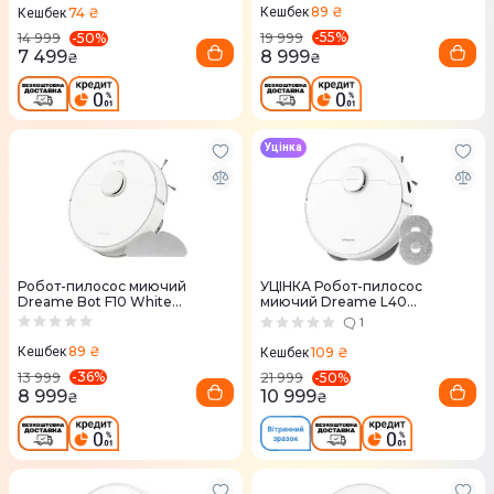
89 ₴
74 ₴
Кешбек
Кешбек
-
55
%
-
50
%
19 999
14 999
8 999
7 499
₴
₴
Уцінка
Робот-пилосос миючий
УЦІНКА Робот-пилосос
Dreame Bot F10 White
миючий Dreame L40
(RLF11SA)
(RLL42SDA-1)
1
89 ₴
109 ₴
Кешбек
Кешбек
-
36
%
-
50
%
13 999
21 999
8 999
10 999
₴
₴