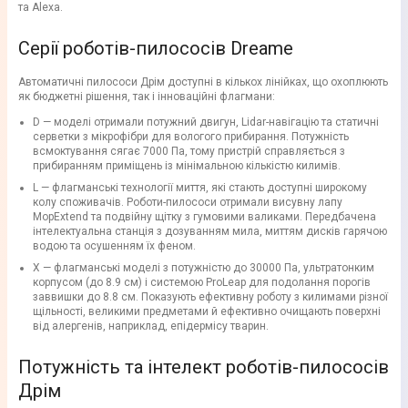
та Alexa.
Серії роботів-пилососів Dreame
Автоматичні пилососи Дрім доступні в кількох лінійках, що охоплюють
як бюджетні рішення, так і інноваційні флагмани:
D — моделі отримали потужний двигун, Lidar-навігацію та статичні
серветки з мікрофібри для вологого прибирання. Потужність
всмоктування сягає 7000 Па, тому пристрій справляється з
прибиранням приміщень із мінімальною кількістю килимів.
L — флагманські технології миття, які стають доступні широкому
колу споживачів. Роботи-пилососи отримали висувну лапу
MopExtend та подвійну щітку з гумовими валиками. Передбачена
інтелектуальна станція з дозуванням мила, миттям дисків гарячою
водою та осушенням їх феном.
X — флагманські моделі з потужністю до 30000 Па, ультратонким
корпусом (до 8.9 см) і системою ProLeap для подолання порогів
заввишки до 8.8 см. Показують ефективну роботу з килимами різної
щільності, великими предметами й ефективно очищають поверхні
від алергенів, наприклад, епідермісу тварин.
Потужність та інтелект роботів-пилососів
Дрім