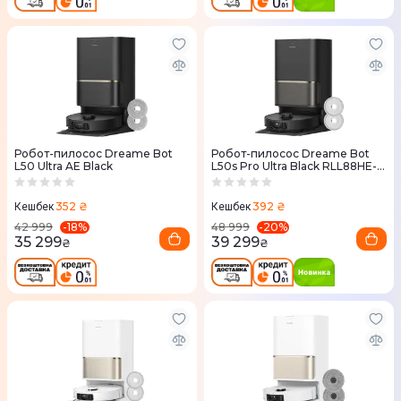
Робот-пилосос Dreame Bot
Робот-пилосос Dreame Bot
L50 Ultra AE Black
L50s Pro Ultra Black RLL88HE-
Bl
352 ₴
392 ₴
Кешбек
Кешбек
-
18
%
-
20
%
42 999
48 999
35 299
39 299
₴
₴