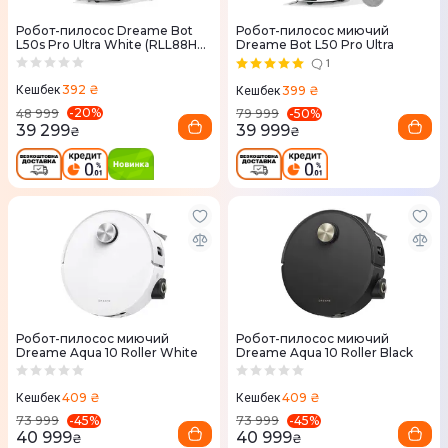
Робот-пилосос Dreame Bot
Робот-пилосос миючий
L50s Pro Ultra White (RLL88HE-
Dreame Bot L50 Pro Ultra
Wh)
1
392 ₴
399 ₴
Кешбек
Кешбек
-
20
%
-
50
%
48 999
79 999
39 299
39 999
₴
₴
Робот-пилосос миючий
Робот-пилосос миючий
Dreame Aqua 10 Roller White
Dreame Aqua 10 Roller Black
409 ₴
409 ₴
Кешбек
Кешбек
-
45
%
-
45
%
73 999
73 999
40 999
40 999
₴
₴