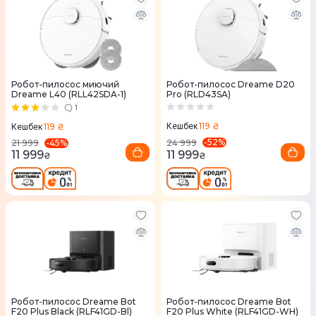
Робот-пилосос миючий
Робот-пилосос Dreame D20
Dreame L40 (RLL42SDA-1)
Pro (RLD43SA)
1
119 ₴
119 ₴
Кешбек
Кешбек
-
52
%
-
45
%
24 999
21 999
11 999
11 999
₴
₴
Робот-пилосос Dreame Bot
Робот-пилосос Dreame Bot
F20 Plus Black (RLF41GD-Bl)
F20 Plus White (RLF41GD-WH)