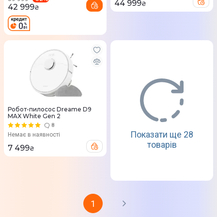
44 999
₴
42 999
₴
Робот-пилосос Dreame D9
MAX White Gen 2
8
Показати ще 28
Немає в наявності
товарів
7 499
₴
1