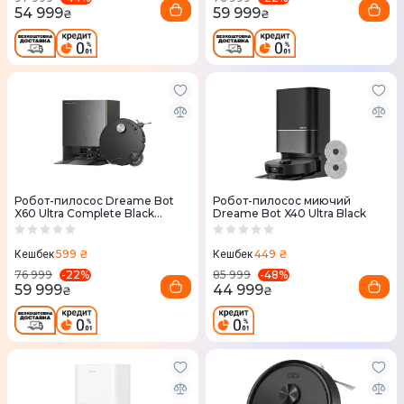
54 999
59 999
₴
₴
Робот-пилосос Dreame Bot
Робот-пилосос миючий
X60 Ultra Complete Black
Dreame Bot X40 Ultra Black
(RLX87DE-bl)
599 ₴
449 ₴
Кешбек
Кешбек
-
22
%
-
48
%
76 999
85 999
59 999
44 999
₴
₴