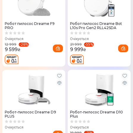
Робот пилосос Dreame F9
Робот пилосос Dreame Bot
PRO
L10s Pro Gen2 RLL42SDA
Очікується
Очікується
-
26
%
-
55
%
12 999
21 999
9 599
9 999
₴
₴
Робот-пилосос Dreame D9
Робот-пилосос Dreame D10
PLUS
Plus
Очікується
Очікується
-
21
%
18 999