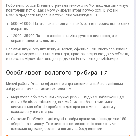
Роботи-пилососи Dreame отримали технологію Vormax, яка оптимізує
повітряний потік і дає змогу уникнути втрат потужності. В Україні
можна придбати моделі з потужністю всмоктування:
5000–10000 Па, які призначені для прибирання твердих підлогових
покриттів;
12000–35000 Па — повноцінна заміна ручного пилососа, яка
справляється з килимами.
Завдяки штучному інтелекту AI Action, ефективність якого заснована
на RGB-камерах та 3D Struction Light, пристрій розрізняє до 55 об’єктів,
а також вимірює відстань до предметів із точністю до міліметра.
Особливості вологого прибирання
Миючі роботи Dreame ефективно справляються з найскладнішими
забрудненнями завдяки технологіям:
MopExtend або механізм «гнучкої руки» — під час наближенні до
стіни або ніжки стільця одна з мийних швабр автоматично
висувається вбік. Це зроблено для кращого миття підлоги у
важкодоступних місцях.
Система DuoScrab — дві круглі швабри працюють зі швидкістю 180
обертів на хвилину. Ефективно справляються із застарілими
плямами від кави, соусів та іншими забрудненнями.