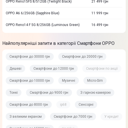
OPPO Reno15FS 8/512GB (Twilight Black)
21 499
грн
OPPO A6 6/256GB (Sapphire Blue)
11 999
грн
OPPO Reno14 F 5G 8/256GB (Luminous Green)
16 499
грн
Найпопулярніші запити в категорії Смартфони OPPO
Смартфони до 30000 грн
Смартфони до 20000 грн
Дешеві
Смартфони до 12000 грн
Смартфони по акції
Смартфони до 10000 грн
Музичні
Micro-Sim
Тонкі
Смартфони до 9000 грн
З гарною камерою
Смартфони до 8000 грн
ip68
Сенсорні
З великим екраном
Смартфони до 7000 грн
У кредит