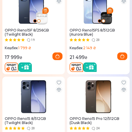
OPPO Reno15F 8/256GB
OPPO Reno15FS 8/512GB
(Twilight Black)
(Aurora Blue)
19
20
1 799 ₴
2 149 ₴
Кешбек
Кешбек
17 999
21 499
₴
₴
OPPO Reno15 8/512GB
OPPO Reno15 Pro 12/512GB
(Twilight Black)
(Dusk Black)
20
24