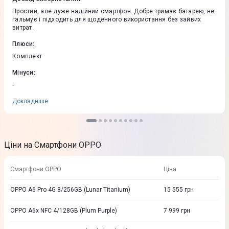
Простий, але дуже надійний смартфон. Добре тримає батарею, не
гальмує і підходить для щоденного використання без зайвих
витрат.
Плюси
:
Комплект
Мінуси
:
-
Докладніше
Ціни на Смартфони OPPO
Смартфони OPPO
Ціна
OPPO A6 Pro 4G 8/256GB (Lunar Titanium)
15 555
грн
OPPO A6x NFC 4/128GB (Plum Purple)
7 999
грн