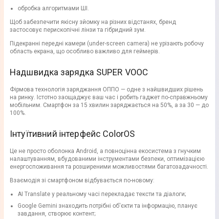
обробка алгоритмами ШІ.
Щоб забезпечити якісну зйомку на різних відстанях, бренд
застосовує перископічні лінзи та гібридний зум.
Підекранні передні камери (under-screen camera) не урізають робочу
область екрана, що особливо важливо для геймерів.
Надшвидка зарядка SUPER VOOC
Фірмова технологія заряджання ОППО — одне з найшвидших рішень
на ринку. Істотно заощаджує ваш час і робить гаджет по-справжньому
мобільним. Смартфон за 15 хвилин заряджається на 50%, а за 30 — до
100%.
Інтуїтивний інтерфейс ColorOS
Це не просто оболонка Android, а повноцінна екосистема з гнучким
налаштуванням, вбудованими інструментами безпеки, оптимізацією
енергоспоживання та розширеними можливостями багатозадачності.
Взаємодія зі смартфоном відбувається по-новому:
AI Translate у реальному часі перекладає тексти та діалоги;
Google Gemini знаходить потрібні об'єкти та інформацію, планує
завдання, створює контент;