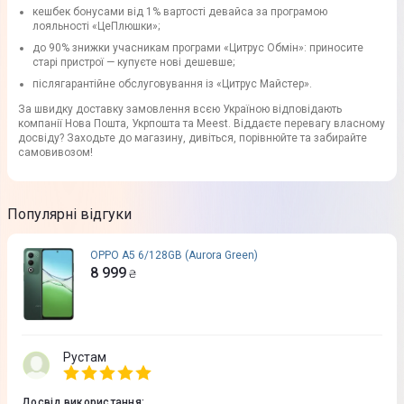
кешбек бонусами від 1% вартості девайса за програмою
лояльності «ЦеПлюшки»;
до 90% знижки учасникам програми «Цитрус Обмін»: приносите
старі пристрої — купуєте нові дешевше;
післягарантійне обслуговування із «Цитрус Майстер».
За швидку доставку замовлення всєю Україною відповідають
компанії Нова Пошта, Укрпошта та Meest. Віддаєте перевагу власному
досвіду? Заходьте до магазину, дивіться, порівнюйте та забирайте
самовивозом!
Популярні відгуки
OPPO A5 6/128GB (Aurora Green)
8 999
₴
Рустам
Досвід використання
: