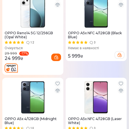
OPPO Reno14 5G 12/256GB
OPPO A5х NFC 4/128GB (Black
(Opal White)
Blue)
12
3
Очікується
Немає в наявності
-
17
%
29 999
5 999
₴
24 999
₴
OPPO A5х 4/128GB (Midnight
OPPO A5х NFC 4/128GB (Laser
Blue)
White)
10
3