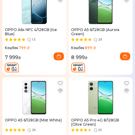
OPPO A6x NFC 4/128GB (Ice
OPPO A5 6/128GB (Aurora
Blue)
Green)
15
24
799 ₴
899 ₴
Кешбек
Кешбек
7 999
8 999
₴
₴
OPPO A5 6/128GB (Mist White)
OPPO A5 Pro 4G 8/128GB
(Olive Green)
24
33