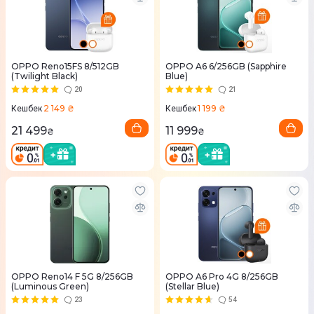
OPPO Reno15FS 8/512GB
OPPO A6 6/256GB (Sapphire
(Twilight Black)
Blue)
20
21
2 149 ₴
1 199 ₴
Кешбек
Кешбек
21 499
11 999
₴
₴
OPPO Reno14 F 5G 8/256GB
OPPO A6 Pro 4G 8/256GB
(Luminous Green)
(Stellar Blue)
23
54