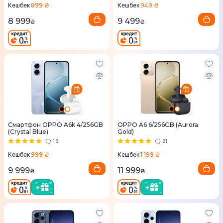
899 ₴
949 ₴
Кешбек
Кешбек
8 999
9 499
₴
₴
Смартфон OPPO A6k 4/256GB
OPPO A6 6/256GB (Aurora
(Crystal Blue)
Gold)
13
21
999 ₴
1 199 ₴
Кешбек
Кешбек
9 999
11 999
₴
₴