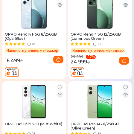
OPPO Reno14 F 5G 8/256GB
OPPO Reno14 5G 12/256GB
(Opal Blue)
(Luminous Green)
23
12
Наявність уточнює менеджер
Наявність уточнює менеджер
-
17
%
29 999
16 499
₴
24 999
₴
OPPO A5 8/256GB (Mist White)
OPPO A5 Pro 4G 8/256GB
(Olive Green)
23
33