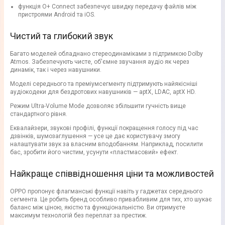
функція O+ Connect забезпечує швидку передачу файлів між
пристроями Android та iOS.
Чистий та глибокий звук
Багато моделей обладнано стереодинаміками з підтримкою Dolby
Atmos. Забезпечують чисте, об'ємне звучання аудіо як через
динамік, так і через навушники.
Моделі середнього та преміумсегменту підтримують найякісніші
аудіокодеки для бездротових навушників — aptX, LDAC, aptX HD.
Режим Ultra-Volume Mode дозволяє збільшити гучність вище
стандартного рівня.
Еквалайзери, звукові профілі, функції покращення голосу під час
дзвінків, шумозаглушення — усе це дає користувачу змогу
налаштувати звук за власним вподобанням. Наприклад, посилити
бас, зробити його чистим, усунути «пластмасовий» ефект.
Найкраще співвідношення ціни та можливостей
OPPO пропонує флагманські функції навіть у гаджетах середнього
сегмента. Це робить бренд особливо привабливим для тих, хто шукає
баланс між ціною, якістю та функціональністю. Ви отримуєте
максимум технологій без переплат за престиж.