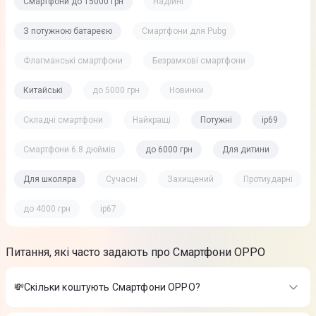
Смартфони до 15000 грн
Надійні
З потужною батареєю
Смартфони для Pubg
Флагманські смартфони
Безрамкові смартфони
Китайські
до 5000 грн
Новинки
Складні смартфони
Найкращі
Потужні
ip69
Смартфони 6.8 дюймів
до 6000 грн
Для дитини
Для школяра
Сучасні
Захищений
Протиударні
до 4000 грн
ip67
Питання, які часто задають про Смартфони OPPO
💸Скільки коштують Смартфони OPPO?
Вартість товарів в категорії Смартфони OPPO в інтернет-