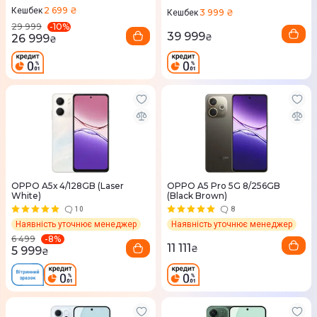
2 699 ₴
Кешбек
3 999 ₴
Кешбек
-
10
%
29 999
39 999
26 999
₴
₴
OPPO A5х 4/128GB (Laser
OPPO A5 Pro 5G 8/256GB
White)
(Black Brown)
10
8
Наявність уточнює менеджер
Наявність уточнює менеджер
-
8
%
6 499
11 111
₴
5 999
₴