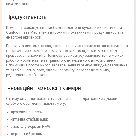
використанні.
Продуктивність
Компанія оснащує свої мобільні телефони сучасними чипами від
Qualcomm та MediaTek з високими показниками продуктивності та
енергоефективності.
Просунута система охолодження з великою камерою випаровування і
графітом аерокосмічного класу ефективно відводить тепло від
процесора і відеочипа. Температура корпусу залишається в межах
робочої норми навіть за тривалого інтенсивного використання.
Оптимізація програмного забезпечення гарантує швидке реагування
та стабільність в іграх, онлайн-серфінгу, перегляду фільмів,
редагування зображень.
Інноваційні технології камери
Отримувати чіткі, яскраві та деталізовані кадри навіть за умови
слабкого освітлення дають змогу:
просунуті сенсори;
оптична стабілізація;
зйомка у форматі RAW;
портретний режим;