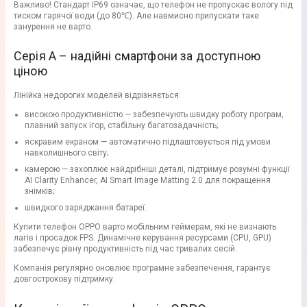
Важливо! Стандарт IP69 означає, що телефон не пропускає вологу під
тиском гарячої води (до 80℃). Але навмисно припускати таке
занурення не варто.
Серія А – надійні смартфони за доступною
ціною
Лінійка недорогих моделей відрізняється:
високою продуктивністю — забезпечують швидку роботу програм,
плавний запуск ігор, стабільну багатозадачність;
яскравим екраном — автоматично підлаштовується під умови
навколишнього світу;
камерою — захоплює найдрібніші деталі, підтримує розумні функції
AI Clarity Enhancer, AI Smart Image Matting 2.0 для покращення
знімків;
швидкого заряджання батареї.
Купити телефон OPPO варто мобільним геймерам, які не визнають
лагів і просадок FPS. Динамічне керування ресурсами (CPU, GPU)
забезпечує рівну продуктивність під час тривалих сесій.
Компанія регулярно оновлює програмне забезпечення, гарантує
довгострокову підтримку.