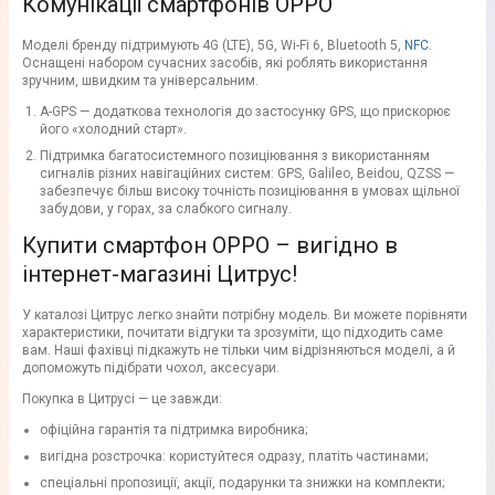
Комунікації смартфонів ОРРО
Моделі бренду підтримують 4G (LTE), 5G, Wi-Fi 6, Bluetooth 5,
NFC
.
Оснащені набором сучасних засобів, які роблять використання
зручним, швидким та універсальним.
A-GPS — додаткова технологія до застосунку GPS, що прискорює
його «холодний старт».
Підтримка багатосистемного позиціювання з використанням
сигналів різних навігаційних систем: GPS, Galileo, Beidou, QZSS —
забезпечує більш високу точність позиціювання в умовах щільної
забудови, у горах, за слабкого сигналу.
Купити смартфон OPPO – вигідно в
інтернет-магазині Цитрус!
У каталозі Цитрус легко знайти потрібну модель. Ви можете порівняти
характеристики, почитати відгуки та зрозуміти, що підходить саме
вам. Наші фахівці підкажуть не тільки чим відрізняються моделі, а й
допоможуть підібрати чохол, аксесуари.
Покупка в Цитрусі — це завжди:
офіційна гарантія та підтримка виробника;
вигідна розстрочка: користуйтеся одразу, платіть частинами;
спеціальні пропозиції, акції, подарунки та знижки на комплекти;