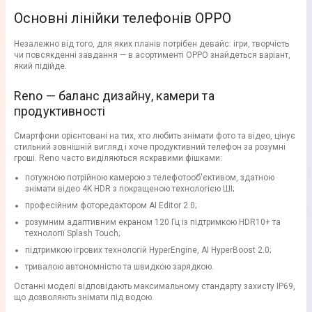
Основні лінійки телефонів OPPO
Незалежно від того, для яких планів потрібен девайс: ігри, творчість
чи повсякденні завдання — в асортименті OPPO знайдеться варіант,
який підійде.
Reno — баланс дизайну, камери та
продуктивності
Смартфони орієнтовані на тих, хто любить знімати фото та відео, цінує
стильний зовнішній вигляд і хоче продуктивний телефон за розумні
гроші. Reno часто виділяються яскравими фішками:
потужною потрійною камерою з телефотооб'єктивом, здатною
знімати відео 4K HDR з покращеною технологією ШІ;
професійним фоторедактором AI Editor 2.0;
розумним адаптивним екраном 120 Гц із підтримкою HDR10+ та
технології Splash Touch;
підтримкою ігрових технологій HyperEngine, AI HyperBoost 2.0;
тривалою автономністю та швидкою зарядкою.
Останні моделі відповідають максимальному стандарту захисту IP69,
що дозволяють знімати під водою.