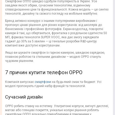
Смартфони ОППО швидко здобули популярність в Україні. Усе
завдяки якості збірки, сучасним технологіям, відмінному
співвідношенню ціни та функціональності. Кожна модель — це синтез
технологій, дизайну та свіжого погляду на мобільне майбутнє.
Бренд активно конкурує з іншими популярними виробниками і
пропонує цікаві рішення для різних користувачів: від школярів до
бізнесменів і професійних фотографів. Екран-водоспад, поворотні
камери й такі, що обертаються, фронталка з роздільною здатністю 50
МП, фірмова технологія SUPER VOOC, яка дає змогу заряджати
гаджет до 30% за 5 хвилин — ці геніальні розробки R&D-центру
компанії вже доступні користувачам.
Якщо ви шукаєте смартфон із гарною камерою, швидкою зарядкою,
плавною роботою та стильним дизайном — моделі OPPO стануть
чудовим рішенням.
7 причин купити телефон OPPO
Компанія випускає
смартфони
на будь-який смак та бюджет. Усі
моделі пропонують гідний набір функцій та технологій.
Сучасний дизайн
OPPO робить ставку на естетику. Ультратонкі корпуси, вигнуті дисплеї,
матові або глянцеві покриття, унікальні колірні рішення роблять
смартфони ОППО візуально привабливими й приємними у