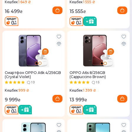
1 649 ₴
1 555 ₴
Кешбек
Кешбек
16 499
15 555
₴
₴
Смартфон OPPO A6k 4/256GB
OPPO A6s 8/256GB
(Crystal Violet)
(Cappuccino Brown)
13
15
999 ₴
1 399 ₴
Кешбек
Кешбек
9 999
13 999
₴
₴