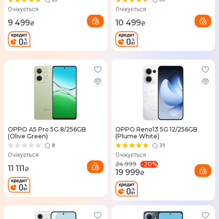
Очікується
Очікується
9 499
10 499
₴
₴
OPPO A5 Pro 5G 8/256GB
OPPO Reno13 5G 12/256GB
(Olive Green)
(Plume White)
8
39
Очікується
Очікується
-
20
%
24 999
11 111
₴
19 999
₴