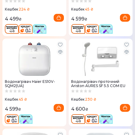
224 ₴
45 ₴
Кешбек
Кешбек
4 499
4 599
₴
₴
Водонагрівач Haier ES10V-
Водонагрівач проточний
SQM2(UA)
Ariston AURES SF 5.5 COM EU
45 ₴
230 ₴
Кешбек
Кешбек
4 599
4 600
₴
₴