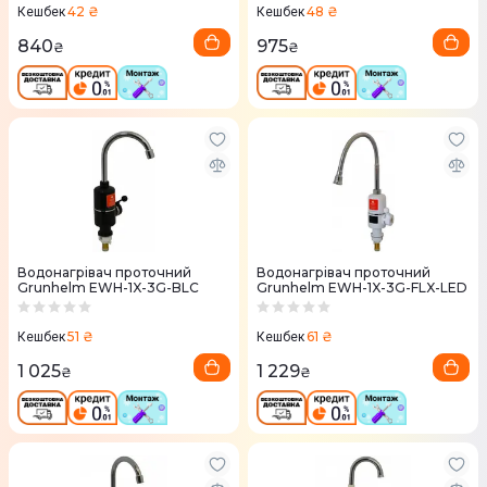
42 ₴
48 ₴
Кешбек
Кешбек
840
975
₴
₴
Водонагрівач проточний
Водонагрівач проточний
Grunhelm EWH-1X-3G-BLC
Grunhelm EWH-1X-3G-FLX-LED
51 ₴
61 ₴
Кешбек
Кешбек
1 025
1 229
₴
₴