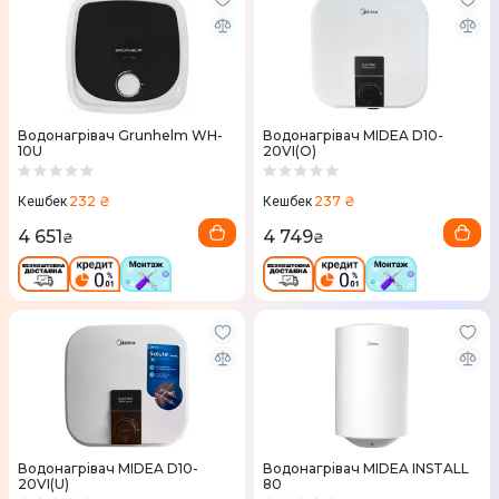
Водонагрівач Grunhelm WH-
Водонагрівач MIDEA D10-
10U
20VI(О)
232 ₴
237 ₴
Кешбек
Кешбек
4 651
4 749
₴
₴
Водонагрівач MIDEA D10-
Водонагрівач MIDEA INSTALL
20VI(U)
80