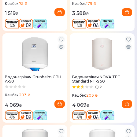
75 ₴
179 ₴
Кешбек
Кешбек
1 519
3 588
₴
₴
Водонагрівач Grunhelm GBH
Водонагрівач NOVA TEC
A-50
Standard NT-S 50
2
203 ₴
203 ₴
Кешбек
Кешбек
4 069
4 069
₴
₴