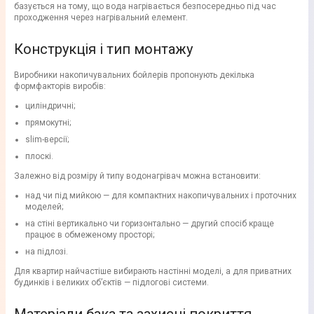
базується на тому, що вода нагрівається безпосередньо під час
проходження через нагрівальний елемент.
Конструкція і тип монтажу
Виробники накопичувальних бойлерів пропонують декілька
формфакторів виробів:
циліндричні;
прямокутні;
slim-версії;
плоскі.
Залежно від розміру й типу водонагрівач можна встановити:
над чи під мийкою — для компактних накопичувальних і проточних
моделей;
на стіні вертикально чи горизонтально — другий спосіб краще
працює в обмеженому просторі;
на підлозі.
Для квартир найчастіше вибирають настінні моделі, а для приватних
будинків і великих об’єктів — підлогові системи.