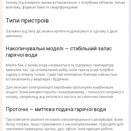
техніку під конкретні умови встановлення: з потрібним об’ємом, типом
монтажу, формою бака та смартфункціями.
Типи пристроїв
Залежно від типу дії, можна купити водонагрівач в одному з двох
виконань.
Накопичувальні моделі — стабільний запас
гарячої води
Мають бак, у якому вода нагрівається та підтримує температуру
тривалий час. Це оптимальний вибір, коли гаряча вода потрібна
одразу в кількох точках. Саме такі електричні бойлери найчастіше
встановлюють у квартирах і будинках.
Для економії електроенергії виробники пропонують комбіновані
моделі. Вони використовують і електромережу, і технології непрямого
нагріву, наприклад, від теплового насоса чи сонячних панелей.
Проточні — миттєва подача гарячої води
Такі компактні рішення не мають накопичувального резервуара. Вони
більш потужні, якщо порівнювати з накопичувальними. Підходять для
невеликих приміщень, кухонь, дач, офісів. Їхній принцип роботи