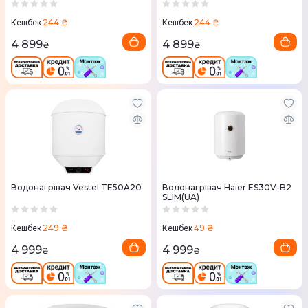
244 ₴
244 ₴
Кешбек
Кешбек
4 899
4 899
₴
₴
Водонагрівач Vestel TE50A20
Водонагрівач Haier ES30V-B2
SLIM(UA)
249 ₴
49 ₴
Кешбек
Кешбек
4 999
4 999
₴
₴