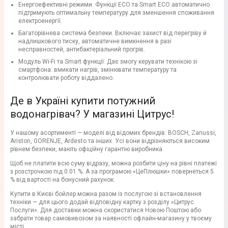
Енергоефективні режими. Функції ECO та Smart ECO автоматично
підтримують оптимальну температуру для зменшення споживання
електроенергії.
Багаторівнева система безпеки. Включає захист від перегріву й
надлишкового тиску, автоматичне вимкнення в разі
несправностей, антибактеріальний прогрів.
Модуль Wi-Fi та Smart функції. Дає змогу керувати технікою зі
смартфона: вмикати нагрів, змінювати температуру та
контролювати роботу віддалено.
Де в Україні купити потужний
водонагрівач? У магазині Цитрус!
У нашому асортименті — моделі від відомих брендів: BOSCH, Zanussi,
Ariston, GORENJE, Ardesto та інших. Усі вони відрізняються високим
рівнем безпеки, мають офіційну гарантію виробника.
Щоб не платити всю суму відразу, можна розбити ціну на рівні платежі
з розстрочкою під 0.01 %. А за програмою «ЦеПлюшки» повернеться 5
% від вартості на бонусний рахунок.
Купити в Києві бойлер можна разом із послугою зі встановлення
техніки — для цього додай відповідну картку з розділу «Цитрус
Послуги». Для доставки можна скористатися Новою Поштою або
забрати товар самовивозом за наявності офлайн-магазину у твоєму
місті.