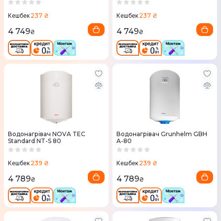
237 ₴
237 ₴
Кешбек
Кешбек
4 749
4 749
₴
₴
Водонагрівач NOVA TEC
Водонагрівач Grunhelm GBH
Standard NT-S 80
A-80
239 ₴
239 ₴
Кешбек
Кешбек
4 789
4 789
₴
₴