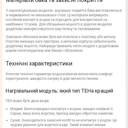
Матеріали бака та захисні покриття
У накопичувальних моделях внутрішнє покриття бака виготовляється
із нержавіючої чи емальованої сталі. Ці матеріали витримують
постійний контакт із водою та підходять для використання на
найближчі 10 років. Для збільшення міцності в дорогих моделях
додатково використовується шар титану та склокераміки.
Зовнішня оболонка може бути виготовлена з пластику або металу.
Пластик зменшує вагу пристрою, а металеві корпуси забезпечують
додаткову міцність. Найкраще тримають тепло моделі з додатковим
шаром пінополіуретану між баком і оболонкою.
Технічні характеристики
Ключові технічні параметри водонагрівачів визначають комфорт
користування, швидкість нагріву й довговічність техніки.
Нагрівальний модуль: який тип ТЕНа кращий
ТЕН може бути двох видів:
Мокрий. Безпосередньо контактує з водою, швидко нагріває її.
Однак, якщо вона жорстка, прилад швидко обростає накипом.
Сухий. Знаходиться в захисній колбі та не контактує з водою. Це
чудове рішення для жорсткої води. Такий елемент менше