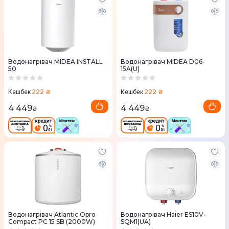
Водонагрівач MIDEA INSTALL
Водонагрівач MIDEA D06-
50
15A(U)
222 ₴
222 ₴
Кешбек
Кешбек
4 449
4 449
₴
₴
Водонагрівач Atlantic Opro
Водонагрівач Haier ES10V-
Compact PC 15 SB (2000W)
SQM1(UA)