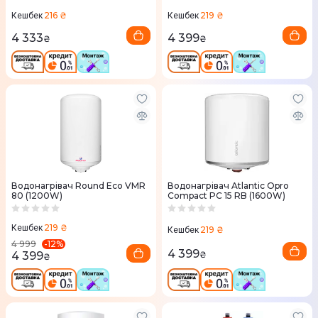
216 ₴
219 ₴
Кешбек
Кешбек
4 333
4 399
₴
₴
Водонагрівач Round Eco VMR
Водонагрівач Atlantic Opro
80 (1200W)
Compact PC 15 RB (1600W)
219 ₴
Кешбек
219 ₴
Кешбек
-
12
%
4 999
4 399
4 399
₴
₴