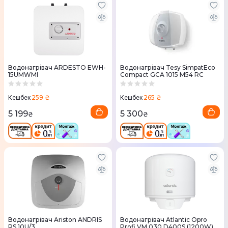
Водонагрівач ARDESTO EWH-
Водонагрівач Tesy SimpatEco
15UMWMI
Compact GCA 1015 M54 RC
259 ₴
265 ₴
Кешбек
Кешбек
5 199
5 300
₴
₴
Водонагрівач Ariston ANDRIS
Водонагрівач Atlantic Opro
RS 10U/3
Profi VM 030 D400S (1200W)