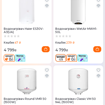
Водонагрівач Haier ES30V-
Водонагрівач WetAir MWH1-
A3(UA)
50L
47 ₴
239 ₴
Кешбек
Кешбек
4 799
4 799
₴
₴
Водонагрівач Round VMR 50
Водонагрівач Classic VM 50
(1500W)
N4L (1500W)