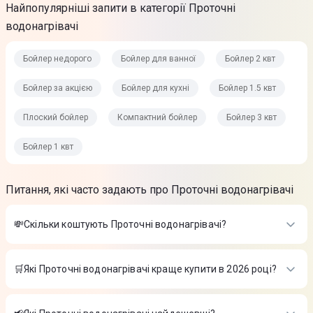
Найпопулярніші запити в категорії Проточні
водонагрівачі
Бойлер недорого
Бойлер для ванної
Бойлер 2 квт
Бойлер за акцією
Бойлер для кухні
Бойлер 1.5 квт
Плоский бойлер
Компактний бойлер
Бойлер 3 квт
Бойлер 1 квт
Питання, які часто задають про Проточні водонагрівачі
💸Скільки коштують Проточні водонагрівачі?
Вартість товарів в категорії Проточні водонагрівачі в
інтернет-магазині Цитрус
🛒Які Проточні водонагрівачі краще купити в 2026 році?
Водонагрівач проточний MONRO LZ 301 4285
-
840 ₴
Найкращі Проточні водонагрівачі в 2026 році на думку
Водонагрівач Classic VM 80 N4L (1500W)
-
5 099 ₴
інтернет-магазину Цитрус
Водонагрівач NOVA TEC Standard NT-S 80
-
4 789 ₴