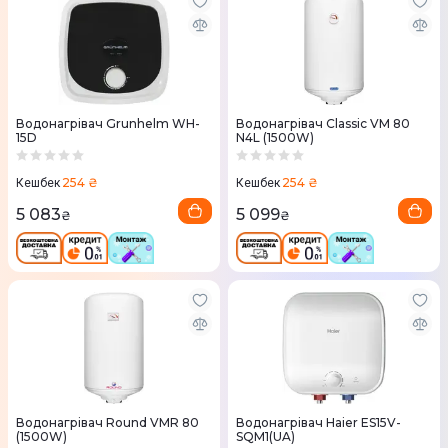
Водонагрівач Grunhelm WH-
Водонагрівач Classic VM 80
15D
N4L (1500W)
254 ₴
254 ₴
Кешбек
Кешбек
5 083
5 099
₴
₴
Водонагрівач Round VMR 80
Водонагрівач Haier ES15V-
(1500W)
SQM1(UA)