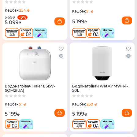
254 ₴
Кешбек
51 ₴
Кешбек
-
9
%
5 599
5 199
5 099
₴
₴
Водонагрівач Haier ES15V-
Водонагрівач WetAir MWH4-
SQM2(UA)
50L
51 ₴
259 ₴
Кешбек
Кешбек
5 199
5 199
₴
₴