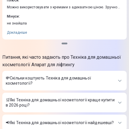
Плюси
:
Можно використовувати з кремами з адекватною ціною. Зручно
користуватись.
Мінуси
:
не знайшла
Докладніше
Питання, які часто задають про Техніка для домашньої
косметології Апарат для ліфтингу
💸Скільки коштують Техніка для домашньої
косметології?
Вартість товарів в категорії Техніка для домашньої
косметології в інтернет-магазині Цитрус
🛒Які Техніка для домашньої косметології краще купити
в 2026 році?
Апарат для мікродермабразії Beurer FC 100 (White)
-
11 899
₴
Найкращі Техніка для домашньої косметології в 2026 році на
Насадка змінна BEURER до щітки для обличчя, Зм. нас. FC
думку інтернет-магазину Цитрус
55
-
829 ₴
📢Які Техніка для домашньої косметології найдешевші?
Щітка для обличчя GESKE Facial Brush 3 в 1 Hello Kitty
Апарат для мікродермабразії Beurer FC 100 (White)
-
11 899