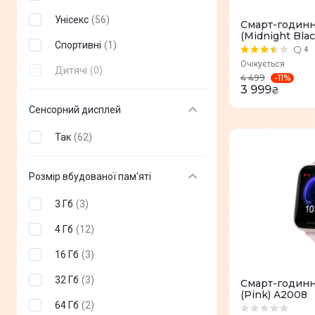
Унісекс
(
56
)
Смарт-годинни
(Midnight Blac
Спортивні
(
1
)
4
Очікується
Дитячі
(
0
)
-
11
%
4 499
3 999
₴
Сенсорний дисплей
Так
(
62
)
Розмір вбудованої пам'яті
3 Гб
(
3
)
4 Гб
(
12
)
16 Гб
(
3
)
32 Гб
(
3
)
Смарт-годинни
(Pink) A2008
64 Гб
(
2
)