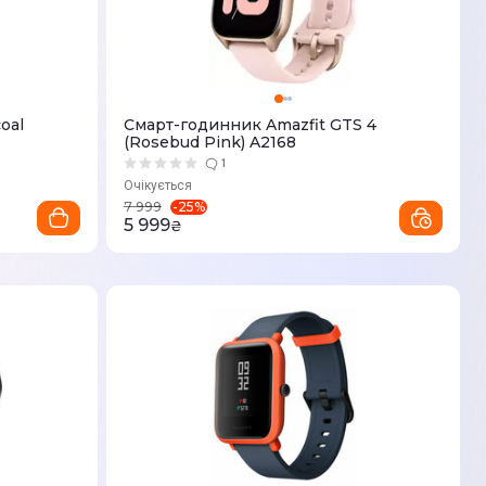
oal
Смарт-годинник Amazfit GTS 4
(Rosebud Pink) A2168
1
Очікується
-
25
%
7 999
5 999
₴