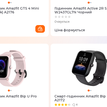
к Amazfit GTS 4 Mini
Годинник Amazfit Active 2R S
k) A2176
W2437GL7N Чорний
Очікується
Ціна формується
к Amazfit Bip U Pro
Смарт-годинник Amazfit Bip 3
A2172
4