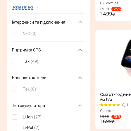
Очікується
8 Гб
(
0
)
Показати всi
-
25
%
1 999
1 499
₴
24 Мб
(
0
)
Інтерфейси та підключення
NFC
(
0
)
Підтримка GPS
Так
(
49
)
Наявність камери
Так
(
0
)
Смарт-годинни
A2172
Тип акумулятора
4
Очікується
-
15
%
1 999
Li-Ion
(
27
)
1 699
₴
Li-Pol
(
7
)