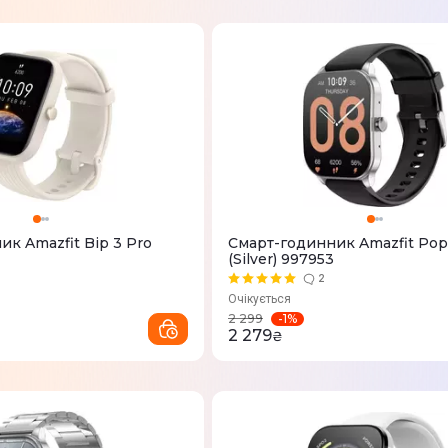
к Amazfit Bip 3 Pro
Смарт-годинник Amazfit Pop
(Silver) 997953
2
Очікується
-
1
%
2 299
2 279
₴