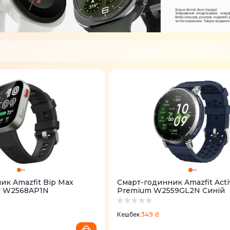
ик Amazfit Bip Max
Смарт-годинник Amazfit Acti
er W2568AP1N
Premium W2559GL2N Синій
349 ₴
Кешбек