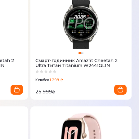
etah 2
Смарт-годинник Amazfit Cheetah 2
1N
Ultra Титан Titanium W2441GL1N
1 299 ₴
Кешбек
25 999
₴