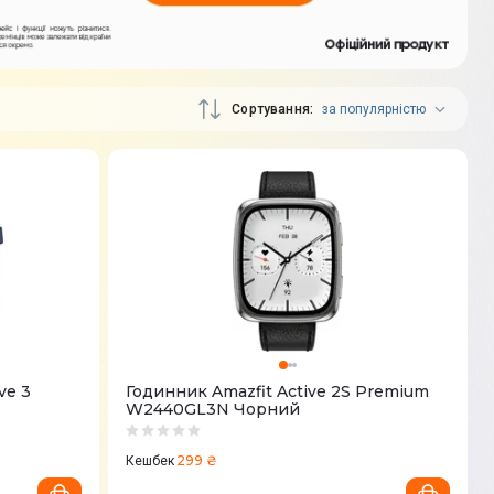
Сортування
за популярністю
ve 3
Годинник Amazfit Active 2S Premium
W2440GL3N Чорний
299 ₴
Кешбек