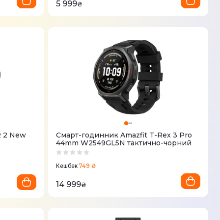
5 999
₴
R 2 New
Смарт-годинник Amazfit T-Rex 3 Pro
44mm W2549GL5N тактично-чорний
749 ₴
Кешбек
14 999
₴