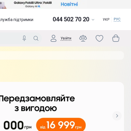
044 502 70 20
Служба підтримки
РУС
УКР
Увійти