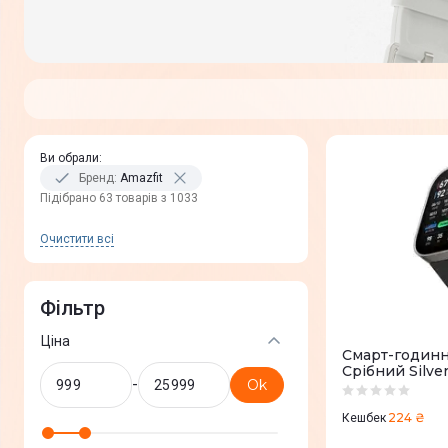
Ви обрали
:
Бренд
:
Amazfit
Пiдiбрано 63 товарів з 1033
Очистити всi
Фільтр
Ціна
Смарт-годинн
Срібний Silv
-
Ok
224 ₴
Кешбек