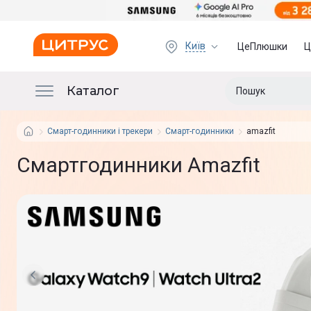
Київ
ЦеПлюшки
Ц
Каталог
Смарт-годинники і трекери
Смарт-годинники
amazfit
Смартгодинники Amazfit