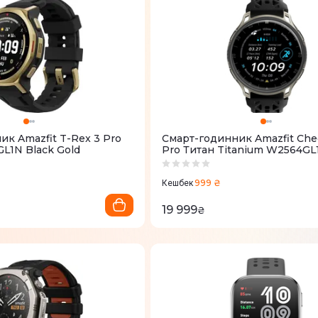
к Amazfit T-Rex 3 Pro
Смарт-годинник Amazfit Che
1N Black Gold
Pro Титан Titanium W2564GL
999 ₴
Кешбек
19 999
₴