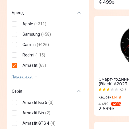
4 499
₴
Бренд
Apple
(
+
311
)
Samsung
(
+
58
)
Garmin
(
+
126
)
Redmi
(
+
15
)
Amazfit
(
63
)
Huawei
(
+
53
)
Показати всi
Смарт-годинн
(Black) A2023
Xiaomi
(
+
28
)
2
Серія
Gelius
(
+
25
)
134 ₴
Кешбек
Amazfit Bip 5
(
3
)
-
40
%
4 499
Proove
(
+
14
)
2 699
₴
Amazfit Bip
(
2
)
Mibro
(
+
29
)
Amazfit GTS 4
(
4
)
KOSPET
(
+
22
)