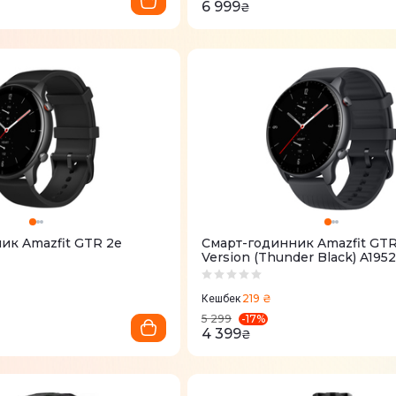
6 999
₴
ик Amazfit GTR 2e
Смарт-годинник Amazfit GT
Version (Thunder Black) A1952
219 ₴
Кешбек
-
17
%
5 299
4 399
₴