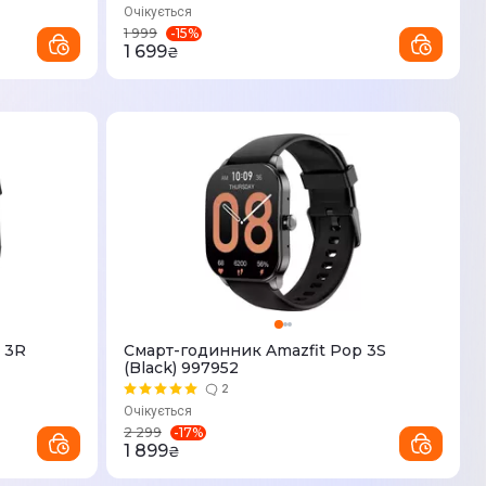
Очікується
-
15
%
1 999
1 699
₴
 3R
Смарт-годинник Amazfit Pop 3S
(Black) 997952
2
Очікується
-
17
%
2 299
1 899
₴