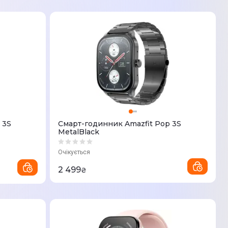
 3S
Смарт-годинник Amazfit Pop 3S
MetalBlack
Очікується
2 499
₴