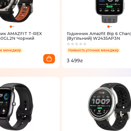
ник AMAZFIT T-REX
Годинник Amazfit Bip 6 Charc
50GL2N Чорний
(Вугільний) W2435AP3N
ює менеджер
Наявність уточнює менеджер
3 499
₴