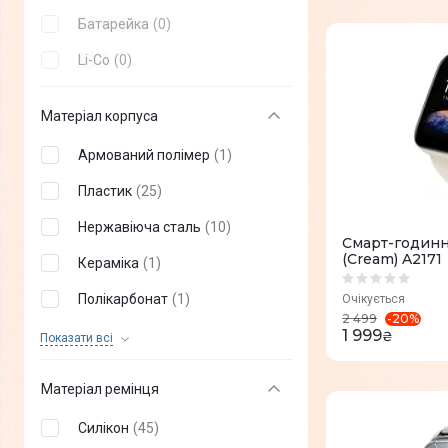
Батарейка
(
0
)
Li-Co
(
0
)
Матеріал корпуса
Армований полімер
(
1
)
Пластик
(
25
)
Нержавіюча сталь
(
10
)
Смарт-годинни
(Cream) A2171
Кераміка
(
1
)
Полікарбонат
(
1
)
Очікується
-
20
%
2 499
1 999
Титан
(
6
)
₴
Показати всi
Полімер
(
6
)
Матеріал ремінця
Алюміній
(
30
)
Силікон
(
45
)
Метал
(
1
)