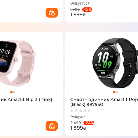
Очікується
-
15
%
1 999
1 699
₴
к Amazfit Bip 3 (Pink)
Смарт-годинник Amazfit Pop
(Black) 997950
Очікується
-
24
%
2 499
1 899
₴