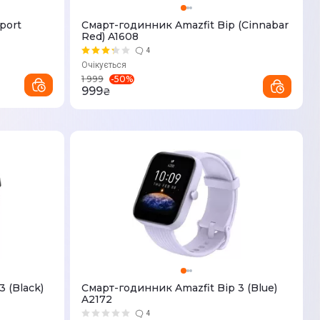
port
Смарт-годинник Amazfit Bip (Cinnabar
Red) A1608
4
Очікується
-
50
%
1 999
999
₴
 (Black)
Смарт-годинник Amazfit Bip 3 (Blue)
A2172
4