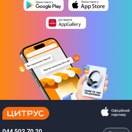
Комплектація
Гарантійний талон
Інструкція
Смарт-годинник
Юридична інформація
Товар може відрізнятись від представленого на фото,
характеристики та комплектація можуть бути змінені
виробником. Деталі уточнюйте у менеджера
Завантаження
Iнструкцiя
Завантажити
(
652.16 KB
)
044 502 70 20