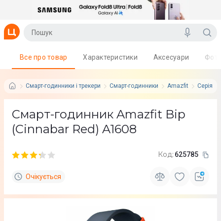
Все про товар
Характеристики
Аксесуари
Фот
Смарт-годинники і трекери
Смарт-годинники
Amazfit
Серія: A
Смарт-годинник Amazfit Bip
(Cinnabar Red) A1608
Код:
625785
Очікується