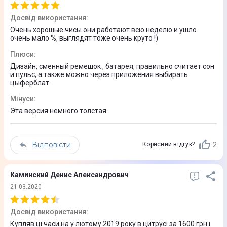
Діагональ дисплея
Досвід використання
:
1.28"
Очень хорошые чисы они работают всю неделю и ушло
очень мало %, выглядят тоже очень круто !)
Роздільна здатність дисплея
Плюси
:
176 x 176
Дизайн, сменный ремешок , батарея, правильно считает сон
и пульс, а также можно через приложения выбирать
цыферблат.
Сенсорний дисплей
Мінуси
:
Ні
Эта версия немного толстая.
Особливості дисплея
Тип екрану: Сенсорний 2.5D
Відповісти
2
Корисний відгук?
Екран: Рефлективний, Кольоровий
Gorilla Glass 3 з олеофобним покриттям
Каминский Денис Александрович
Технічні характеристики
21.03.2020
Досвід використання
:
Датчики
Купляв ці часи на у лютому 2019 року в цитрусі за 1600 грн і