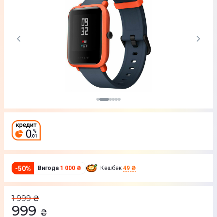
-
50
%
Вигода
1 000 ₴
Кешбек
49 ₴
1 999
₴
999
₴