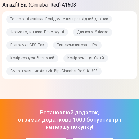
Кераміка
Amazfit Bip (Cinnabar Red) A1608
Матеріал ремінця
Телефонні дзвінки: Повідомлення про вхідний дзвінок
Силікон
Форма годинника: Прямокутні
Для кого: Унісекс
Захист від вологи та пилу
IP68
Підтримка GPS: Так
Тип акумулятора: Li-Pol
Колір корпуса
Колір корпуса: Червоний
Колір ремінця: Синій
Червоний
Смарт-годинник Amazfit Bip (Cinnabar Red) A1608
Колір ремінця
Синій
Фізичні характеристики
Встановлюй додаток,
отримай додатково 1000 бонусних грн
Вага
на першу покупку!
32 г