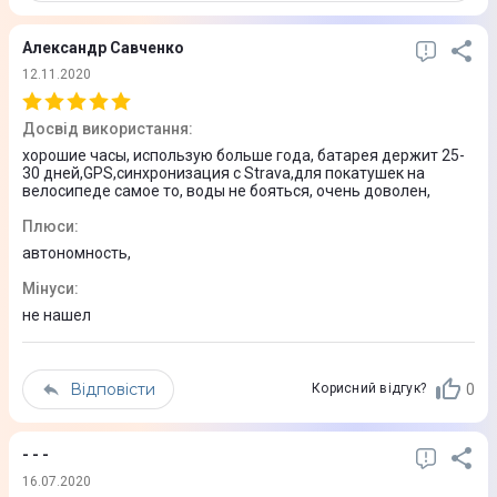
Особливості
Александр Савченко
Вібрація
12.11.2020
Повідомлення
Досвід використання
:
оповіщення повідомлень
хорошие часы, использую больше года, батарея держит 25-
30 дней,GPS,синхронизация с Strava,для покатушек на
оповіщення соцмереж
велосипеде самое то, воды не бояться, очень доволен,
Функції
Плюси
:
автономность,
Час
Погода
Мінуси
:
цифровий компас
не нашел
прийняття вхідних дзвінків
Відповісти
0
Корисний відгук?
Дисплей
Тип дисплея
- - -
16.07.2020
Кольоровий