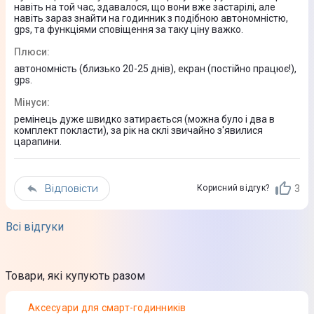
Геомагнітний датчик
навіть на той час, здавалося, що вони вже застарілі, але
навіть зараз знайти на годинник з подібною автономністю,
Датчик серцевого ритму
gps, та функціями сповіщення за таку ціну важко.
Датчик світла
Плюси
:
Гироскоп
автономність (близько 20-25 днів), екран (постійно працює!),
Датчик прискорення
gps.
Інтерфейси та підключення
Мінуси
:
ремінець дуже швидко затирається (можна було і два в
Bluetooth 4.0
комплект покласти), за рік на склі звичайно з'явилися
GPS
царапини.
Підтримка GPS
Так
Відповісти
3
Корисний відгук?
Aвтономність
Всі відгуки
Тип акумулятора
Товари, які купують разом
Li-Pol
Ємність акумулятора
Аксесуари для смарт-годинників