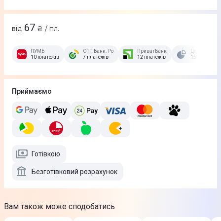
67
від
₴ / пл.
ПУМБ
ОТП Банк. Розстрочка Скибочка.
ПриватБанк
Це Розстроч
10 платежів
7 платежів
12 платежів
15 платежів
Приймаємо
Готівкою
Безготівковий розрахунок
Вам також може сподобатись