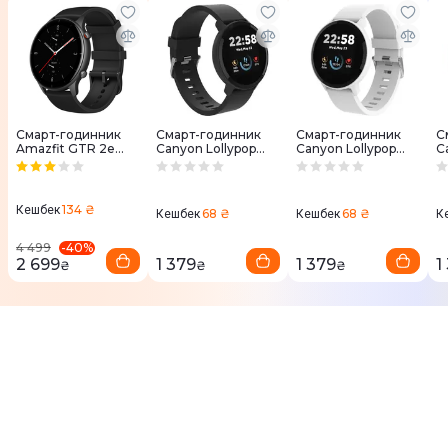
Смарт-годинник
Смарт-годинник
Смарт-годинник
С
Amazfit GTR 2e
Canyon Lollypop
Canyon Lollypop
C
(Black) A2023
(CNS-SW63BB)
(CNS-SW63SW)
(
Чорний
Білий
Р
134 ₴
Кешбек
68 ₴
68 ₴
Кешбек
Кешбек
К
-
40
%
4 499
2 699
1 379
1 379
1
₴
₴
₴