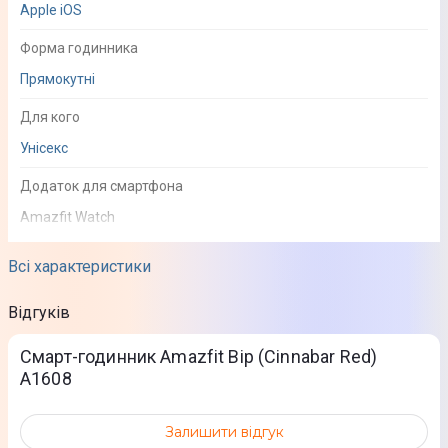
Apple iOS
Форма годинника
Прямокутні
Для кого
Унісекс
Додаток для смартфона
Amazfit Watch
Всі характеристики
Функціональність
Відгуків
Телефонні дзвінки
Повідомлення про вхідний дзвінок
Смарт-годинник Amazfit Bip (Cinnabar Red)
A1608
Моніторинг
Серцевого ритму
Залишити відгук
Фізичної активності