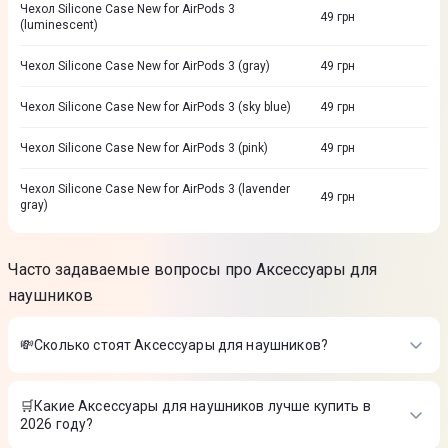
Чехол Silicone Case New for AirPods 3
49
грн
(luminescent)
Чехол Silicone Case New for AirPods 3 (gray)
49
грн
Чехол Silicone Case New for AirPods 3 (sky blue)
49
грн
Чехол Silicone Case New for AirPods 3 (pink)
49
грн
Чехол Silicone Case New for AirPods 3 (lavender
49
грн
gray)
Часто задаваемые вопросы про Аксессуары для
наушников
💸Сколько стоят Аксессуары для наушников?
Стоимость товаров в категории Аксессуары для наушников в
интернет-магазине Цитрус
🛒Какие Аксессуары для наушников лучше купить в
2026 году?
Чехол Silicone Case New for AirPods 3 (luminescent)
-
49 ₴