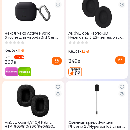
Чехол Nexo Active Hybrid
Амбушюры Fabric+3D
Silicone для Airpods 3rd Gen
Hypergang 3 ESH series, black
Case With Sports Ear Hooks
2шт. (ACC-409)
Charcoal (Grey)
11 ₴
Кешбэк
12 ₴
Кешбэк
-
27
%
329
249
239
₴
₴
Амбушюры HATOR Fabric
Съемный микрофон для
HTA-805/810/830/840/850
Phoenix 2 / Hyperpunk 3 с поп-