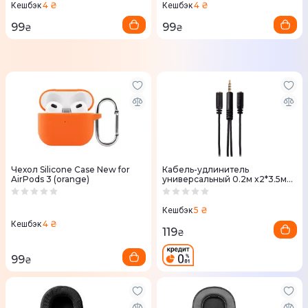
4 ₴
4 ₴
Кешбэк
Кешбэк
99
99
₴
₴
Чехол Silicone Case New for
Кабель-удлинитель
AirPods 3 (orange)
универсальный 0.2м x2*3.5мм
female to 3.5mm male (ACC-
214) Black
5 ₴
Кешбэк
4 ₴
Кешбэк
119
₴
99
₴