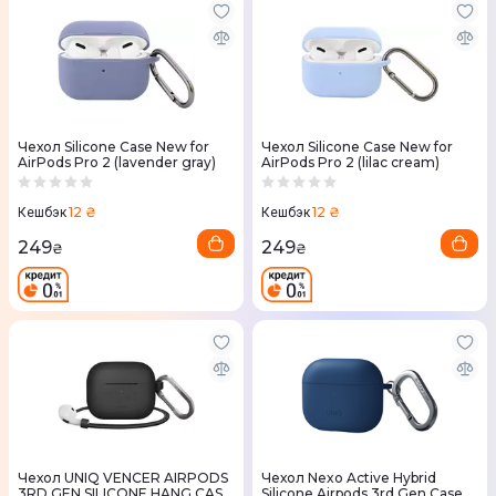
Чехол Silicone Case New for
Чехол Silicone Case New for
AirPods Pro 2 (lavender gray)
AirPods Pro 2 (lilac cream)
12 ₴
12 ₴
Кешбэк
Кешбэк
249
249
₴
₴
Чехол UNIQ VENCER AIRPODS
Чехол Nexo Active Hybrid
3RD GEN SILICONE HANG CASE
Silicone Airpods 3rd Gen Case