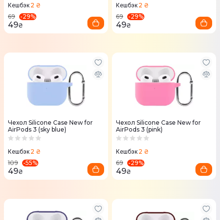
2 ₴
2 ₴
Кешбэк
Кешбэк
-
29
%
-
29
%
69
69
49
49
₴
₴
Чехол Silicone Case New for
Чехол Silicone Case New for
AirPods 3 (sky blue)
AirPods 3 (pink)
2 ₴
2 ₴
Кешбэк
Кешбэк
-
55
%
-
29
%
109
69
49
49
₴
₴