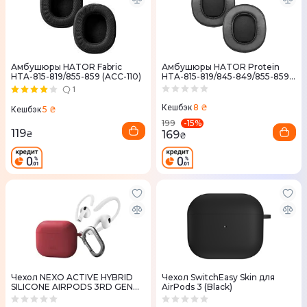
Амбушюры HATOR Fabric
Амбушюры HATOR Protein
HTA-815-819/855-859 (ACC-110)
HTA-815-819/845-849/855-859
(ACC-111)
1
8 ₴
Кешбэк
5 ₴
Кешбэк
-
15
%
199
119
169
₴
₴
Чехол NEXO ACTIVE HYBRID
Чехол SwitchEasy Skin для
SILICONE AIRPODS 3RD GEN
AirPods 3 (Black)
CASE WITH SPORTS EAR
HOOKS - CORAL PINK (UNIQ-