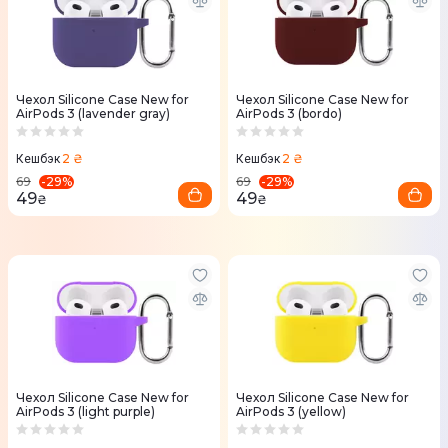
Чехол Silicone Case New for
Чехол Silicone Case New for
AirPods 3 (lavender gray)
AirPods 3 (bordo)
2 ₴
2 ₴
Кешбэк
Кешбэк
-
29
%
-
29
%
69
69
49
49
₴
₴
Чехол Silicone Case New for
Чехол Silicone Case New for
AirPods 3 (light purple)
AirPods 3 (yellow)