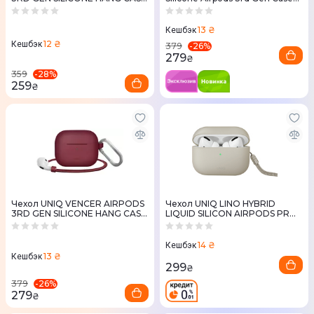
- CHARCOAL DARK GREY
With Sports Ear Hooks Caspian
(UNIQ-AIRPODS(2021)-
(Blue)
VENDGRY)
13 ₴
Кешбэк
12 ₴
Кешбэк
-
26
%
379
279
₴
-
28
%
359
259
₴
Чехол UNIQ VENCER AIRPODS
Чехол UNIQ LINO HYBRID
3RD GEN SILICONE HANG CASE
LIQUID SILICON AIRPODS PRO
- BURGUNDY MAROON (UNIQ-
2ND GEN (2022) CASE BEIGE
AIRPODS(2021)-VENMRN)
(IVORY)
14 ₴
Кешбэк
13 ₴
Кешбэк
299
₴
-
26
%
379
279
₴