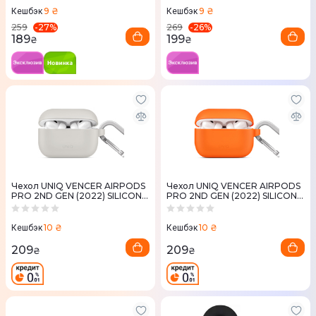
AIRPODS(2021)-NEXOPNK)
9 ₴
9 ₴
Кешбэк
Кешбэк
-
27
%
-
26
%
259
269
189
199
₴
₴
Чехол UNIQ VENCER AIRPODS
Чехол UNIQ VENCER AIRPODS
PRO 2ND GEN (2022) SILICONE
PRO 2ND GEN (2022) SILICONE
HANG CASE GREY
HANG CASE ORANGE
10 ₴
10 ₴
Кешбэк
Кешбэк
209
209
₴
₴