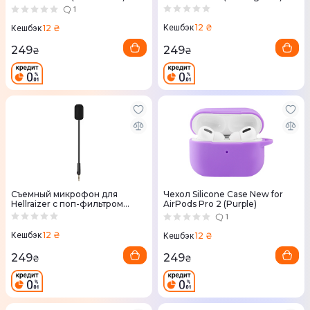
1
12 ₴
12 ₴
Кешбэк
Кешбэк
249
249
₴
₴
Съемный микрофон для
Чехол Silicone Case New for
Hellraizer с поп-фильтром
AirPods Pro 2 (Purple)
(ACC-220) Black
1
12 ₴
12 ₴
Кешбэк
Кешбэк
249
249
₴
₴