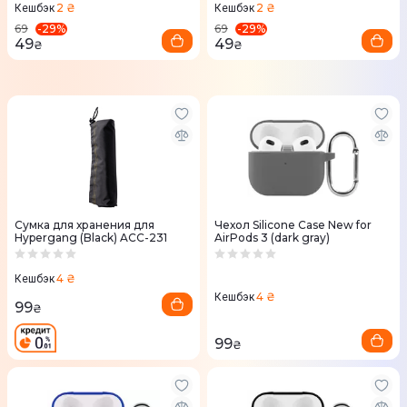
2 ₴
2 ₴
Кешбэк
Кешбэк
-
29
%
-
29
%
69
69
49
49
₴
₴
Сумка для хранения для
Чехол Silicone Case New for
Hypergang (Black) ACC-231
AirPods 3 (dark gray)
4 ₴
Кешбэк
4 ₴
Кешбэк
99
₴
99
₴