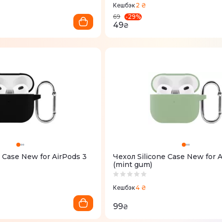
2 ₴
Кешбэк
-
29
%
69
49
₴
e Case New for AirPods 3
Чехол Silicone Case New for 
(mint gum)
4 ₴
Кешбэк
99
₴