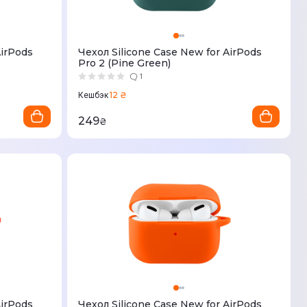
AirPods
Чехол Silicone Case New for AirPods
Pro 2 (Pine Green)
1
12 ₴
Кешбэк
249
₴
AirPods
Чехол Silicone Case New for AirPods