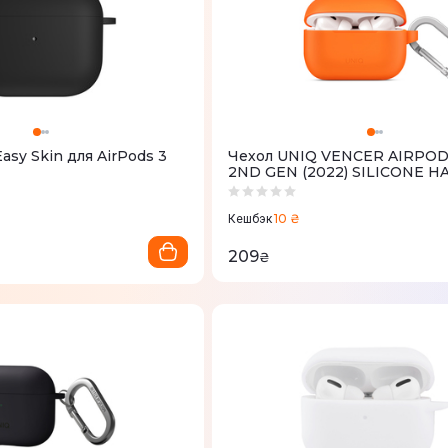
asy Skin для AirPods 3
Чехол UNIQ VENCER AIRPO
2ND GEN (2022) SILICONE H
ORANGE
10 ₴
Кешбэк
209
₴