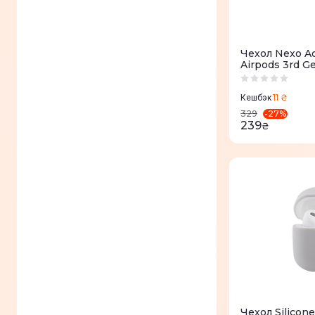
Чехол Nexo Act
Airpods 3rd G
Hooks Charcoa
11 ₴
Кешбэк
-
27
%
329
239
₴
Чехол Silicon