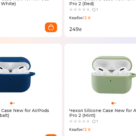
 White)
Pro 2 (Red)
1
12 ₴
Кешбэк
249
₴
e Case New for AirPods
Чехол Silicone Case New for 
balt)
Pro 2 (Mint)
1
12 ₴
Кешбэк