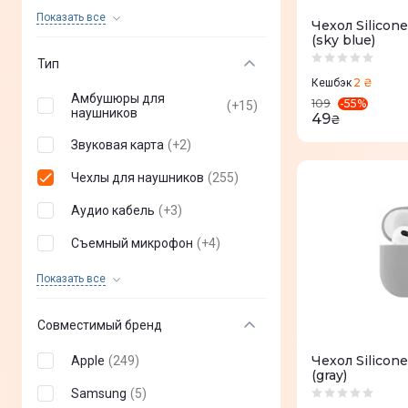
Nomad
(
2
)
Показать все
Чехол Silicon
(sky blue)
AULUMU
(
3
)
Тип
Pitaka
(
3
)
2 ₴
Кешбэк
Амбушюры для
-
55
%
109
(
+
15
)
Blueo
наушников
(
4
)
49
₴
Звуковая карта
(
+
2
)
COEHL
(
7
)
Чехлы для наушников
(
255
)
Ringke
(
6
)
Аудио кабель
(
+
3
)
Koss
(
1
)
Съемный микрофон
(
+
4
)
SwitchEasy
(
8
)
Кабель-удлинитель
(
+
4
)
ELAGO
(
16
)
Показать все
Сумка для хранения
(
+
1
)
Viva Madrid
(
17
)
Совместимый бренд
ArmorStandart
(
26
)
Чехол Silicon
Apple
(
249
)
(gray)
Araree
(
1
)
Samsung
(
5
)