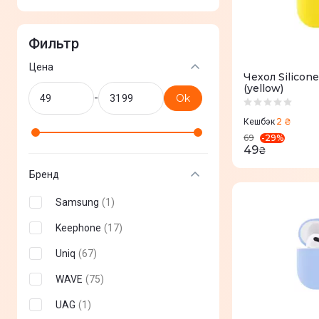
Фильтр
Цена
Чехол Silicon
(yellow)
-
Ok
2 ₴
Кешбэк
-
29
%
69
49
₴
Бренд
Samsung
(
1
)
Keephone
(
17
)
Uniq
(
67
)
WAVE
(
75
)
UAG
(
1
)