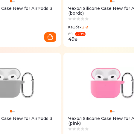
e Case New for AirPods 3
Чехол Silicone Case New for 
(bordo)
2 ₴
Кешбэк
-
29
%
69
49
₴
e Case New for AirPods 3
Чехол Silicone Case New for 
(pink)