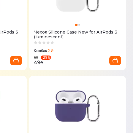
AirPods 3
Чехол Silicone Case New for AirPods 3
(luminescent)
2 ₴
Кешбэк
-
29
%
69
49
₴