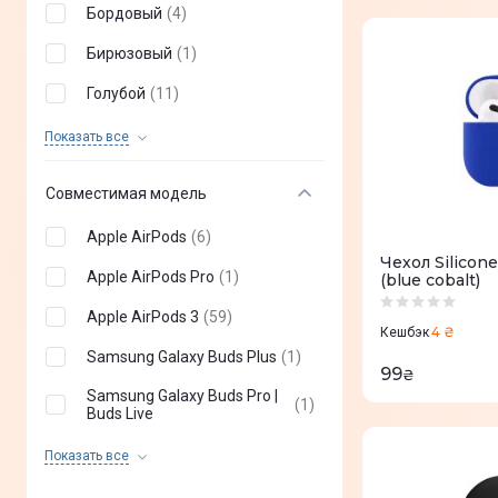
Бордовый
(
4
)
Бирюзовый
(
1
)
Голубой
(
11
)
Желтый
(
6
)
Показать все
Зеленый
(
19
)
Совместимая модель
Красный
(
3
)
Apple AirPods
(
6
)
Коричневый
(
4
)
Чехол Silicon
Apple AirPods Pro
(
1
)
(blue cobalt)
Мятный
(
3
)
Apple AirPods 3
(
59
)
4 ₴
Мультиколор
(
11
)
Кешбэк
Samsung Galaxy Buds Plus
(
1
)
99
Розовый
(
21
)
₴
Samsung Galaxy Buds Pro |
(
1
)
Серебро
Buds Live
(
1
)
Apple AirPods Pro 2
(
37
)
Серый
(
31
)
Показать все
AirPods Pro (Gen2)
(
29
)
Синий
(
21
)