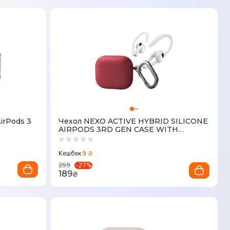
AirPods 3
Чехол NEXO ACTIVE HYBRID SILICONE
AIRPODS 3RD GEN CASE WITH
SPORTS EAR HOOKS - CORAL PINK
(UNIQ-AIRPODS(2021)-NEXOPNK)
9 ₴
Кешбэк
-
27
%
259
189
₴