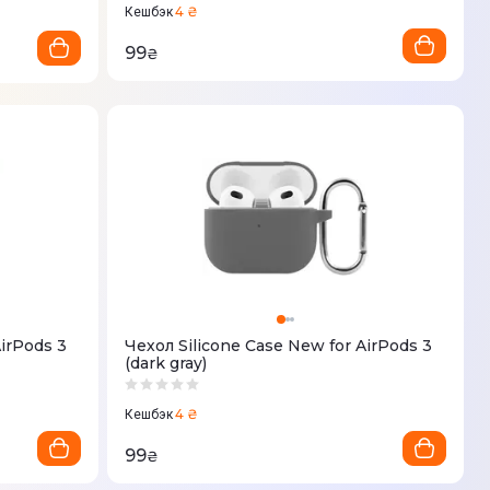
4 ₴
Кешбэк
99
₴
AirPods 3
Чехол Silicone Case New for AirPods 3
(dark gray)
4 ₴
Кешбэк
99
₴