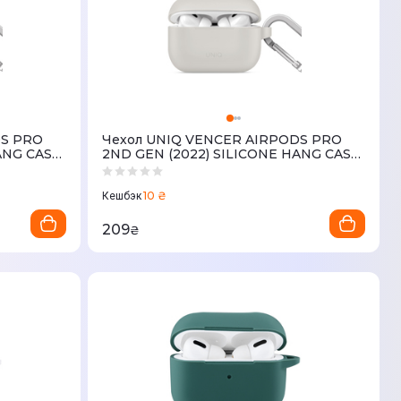
DS PRO
Чехол UNIQ VENCER AIRPODS PRO
ANG CASE
2ND GEN (2022) SILICONE HANG CASE
GREY
10 ₴
Кешбэк
209
₴