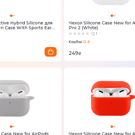
ive Hybrid Silicone для
Чехол Silicone Case New for 
en Case With Sports Ear
Pro 2 (White)
l (Grey)
1
12 ₴
Кешбэк
249
₴
e Case New for AirPods
Чехол Silicone Case New for 