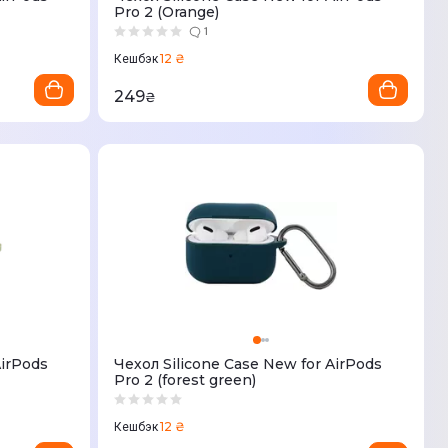
Pro 2 (Orange)
1
12 ₴
Кешбэк
249
₴
AirPods
Чехол Silicone Case New for AirPods
Pro 2 (forest green)
12 ₴
Кешбэк