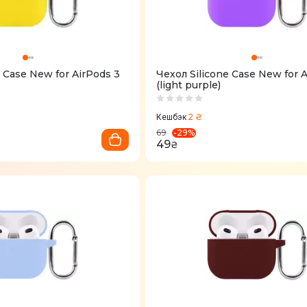
e Case New for AirPods 3
Чехол Silicone Case New for 
(light purple)
2 ₴
Кешбэк
-
29
%
69
49
₴