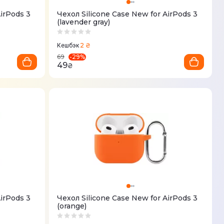
AirPods 3
Чехол Silicone Case New for AirPods 3
(lavender gray)
2 ₴
Кешбэк
-
29
%
69
49
₴
AirPods 3
Чехол Silicone Case New for AirPods 3
(orange)