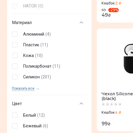
HATOR
(
0
)
2 ₴
Кешбэк
HATOR
(
0
)
-
29
%
69
49
₴
Материал
Алюминий
(
4
)
Пластик
(
11
)
Кожа
(
10
)
Поликарбонат
(
11
)
Силикон
(
201
)
Эко-кожа
(
20
)
Показать все
Чехол Silicon
(black)
Цвет
4 ₴
Кешбэк
Белый
(
12
)
99
₴
Бежевый
(
6
)