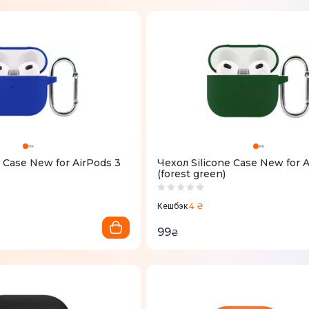
e Case New for AirPods 3
Чехол Silicone Case New for 
(forest green)
4 ₴
Кешбэк
99
₴