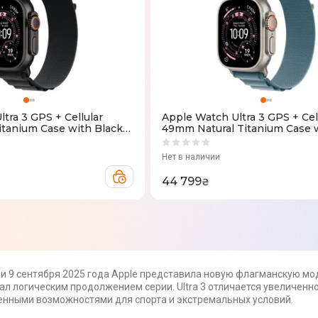
tra 3 GPS + Cellular
Apple Watch Ultra 3 GPS + Cel
tanium Case with Black
49mm Natural Titanium Case w
 Large (MF0X4QP/A)
Blue Alpine Loop - Medium
(MEWM4QP/A)
Нет в наличии
44 799
₴
и 9 сентября 2025 года Apple представила новую флагманскую моде
тал логическим продолжением серии. Ultra 3 отличается увеличенн
нными возможностями для спорта и экстремальных условий.