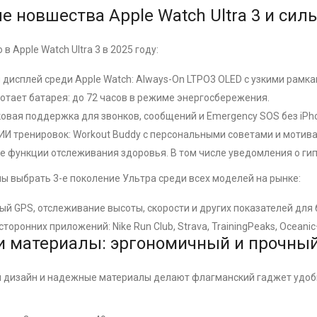
е новшества Apple Watch Ultra 3 и си
 в Apple Watch Ultra 3 в 2025 году:
дисплей среди Apple Watch: Always-On LTPO3 OLED с узкими рамка
тает батарея: до 72 часов в режиме энергосбережения.
ковая поддержка для звонков, сообщений и Emergency SOS без iPh
И тренировок: Workout Buddy с персональными советами и мотив
 функции отслеживания здоровья. В том числе уведомления о гипе
ы выбрать 3-е поколение Ультра среди всех моделей на рынке:
й GPS, отслеживание высоты, скорости и других показателей для 
торонних приложений: Nike Run Club, Strava, TrainingPeaks, Oceanic
и материалы: эргономичный и прочны
 дизайн и надежные материалы делают флагманский гаджет удоб