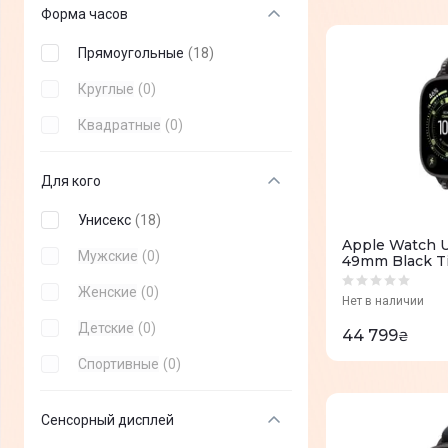
Форма часов
Garmix
(
+
0
)
Прямоугольные
(
18
)
Blackview
(
+
0
)
Круглые
(
0
)
Michael Kors
(
+
0
)
Квадратные
(
0
)
Oukitel
(
+
0
)
realme
(
+
0
)
Для кого
Унисекс
(
18
)
Apple Watch Ul
Мужские
(
0
)
49mm Black Ti
Black/Charcoal
Женские
(
0
)
(MF1D4QP/A)
Нет в наличии
Детские
(
0
)
44 799
₴
Спортивные
(
0
)
Сенсорный дисплей