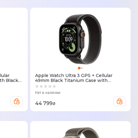
lular
Apple Watch Ultra 3 GPS + Cellular
th Black
49mm Black Titanium Case with
P/A)
Black/Charcoal Trail Loop - M/L
(MF1H4QP/A)
Нет в наличии
44 799
₴