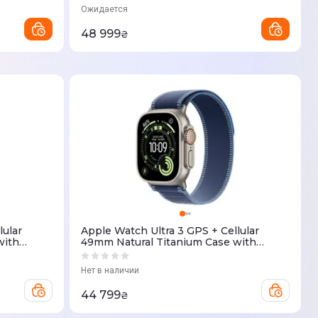
(MF1T4QP/A)
Ожидается
48 999
₴
lular
Apple Watch Ultra 3 GPS + Cellular
with
49mm Natural Titanium Case with
EWH4QP/A)
Blue/Bright Blue Trail Loop - M/L
(MEWU4QP/A)
Нет в наличии
44 799
₴