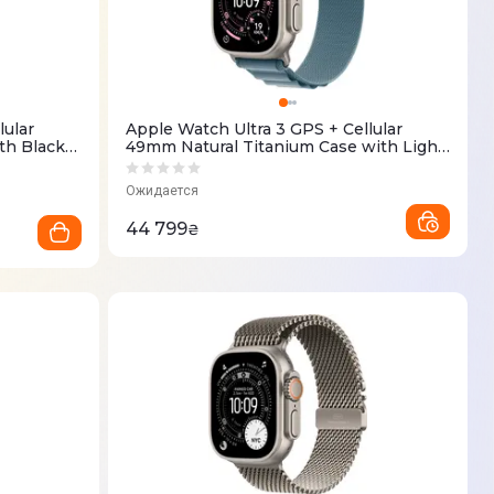
lular
Apple Watch Ultra 3 GPS + Cellular
th Black
49mm Natural Titanium Case with Light
ium
Blue Alpine Loop - Small (MEWK4QP/A)
Ожидается
44 799
₴