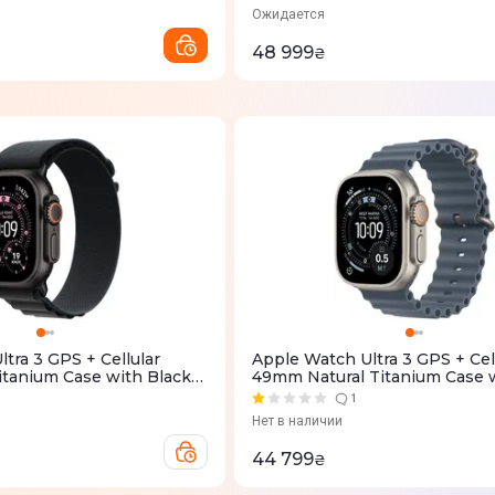
)
(MF1N4QP/A)
Ожидается
48 999
₴
tra 3 GPS + Cellular
Apple Watch Ultra 3 GPS + Cel
tanium Case with Black
49mm Natural Titanium Case 
- Medium (MF0V4QP/A)
Anchor Blue Ocean Band (M
1
Нет в наличии
44 799
₴