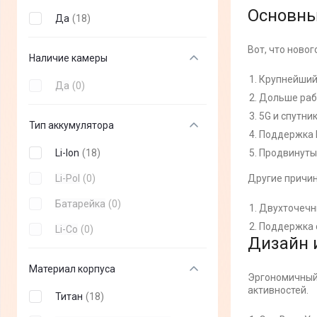
Основны
Да
(
18
)
Вот, что нового
Наличие камеры
Крупнейший 
Да
(
0
)
Дольше рабо
5G и спутни
Тип аккумулятора
Поддержка И
Li-Ion
(
18
)
Продвинутые
Li-Pol
(
0
)
Другие причин
Батарейка
(
0
)
Двухточечны
Поддержка с
Li-Co
(
0
)
Дизайн 
Материал корпуса
Эргономичный
активностей.
Титан
(
18
)