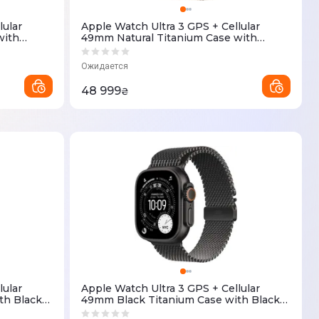
lular
Apple Watch Ultra 3 GPS + Cellular
with
49mm Natural Titanium Case with
S/M
Natural Titanium Milanese Loop L
(MF0E4QP/A)
Ожидается
48 999
₴
lular
Apple Watch Ultra 3 GPS + Cellular
th Black
49mm Black Titanium Case with Black
Titanium Milanese Loop Large