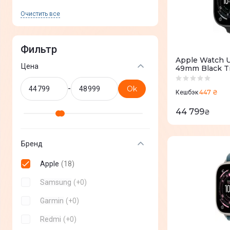
Очистить все
Фильтр
Apple Watch Ul
Цена
49mm Black Ti
Ocean Band (
-
Ok
447 ₴
Кешбэк
44 799
₴
Бренд
Apple
(
18
)
Samsung
(
+
0
)
Garmin
(
+
0
)
Redmi
(
+
0
)