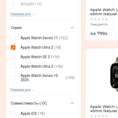
Amazfit
(
+
0
)
Apple Watch Ul
Huawei
(
+
0
)
49mm Natural 
Показать все
Blue Alpine L
Xiaomi
(
+
0
)
Ожидается
Серия
Gelius
(
+
0
)
44 799
₴
Apple Watch Series 11
(
+
52
)
Proove
(
+
0
)
Apple Watch Ultra 3
(
18
)
Mibro
(
+
0
)
Apple Watch SE 3
(
+
16
)
KOSPET
(
+
0
)
Apple Watch Ultra 2
(
+
36
)
Casio
(
+
0
)
Apple Watch Series 10
(
+
39
)
AmiGo
2025
(
+
0
)
Apple Watch Series 10
(
+
18
)
Black Shark
(
+
0
)
Показать все
Apple Watch SE 2024
(
+
36
)
Ice-Watch ICE
(
+
0
)
Совместимость с ОС
Apple Watch Ul
Apple Watch Series 9
(
+
28
)
HiFuture
(
+
0
)
49mm Natural 
Apple iOS
(
18
)
Natural Titan
Apple Watch SE 2023
(
+
18
)
Canyon
(
+
0
)