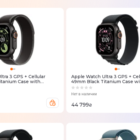
tra 3 GPS + Cellular
Apple Watch Ultra 3 GPS + Cel
tanium Case with
49mm Black Titanium Case wi
 Trail Loop - S/M
Alpine Loop - Small (MF0Q4Q
Нет в наличии
44 799
₴