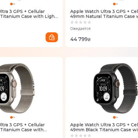
tra 3 GPS + Cellular
Apple Watch Ultra 3 GPS + Cel
Titanium Case with Light
49mm Natural Titanium Case 
oop - Large (MEWP4QP/A)
Blue/Bright Blue Trail Loop - 
(MEWR4QP/A)
Ожидается
44 799
₴
tra 3 GPS + Cellular
Apple Watch Ultra 3 GPS + Cel
Titanium Case with
49mm Black Titanium Case wi
ium Milanese Loop S
Titanium Milanese Loop Small