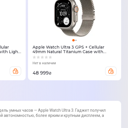
lular
Apple Watch Ultra 3 GPS + Cellular
ith Light
49mm Natural Titanium Case with
Natural Titanium Milanese Loop M
(MEWY4QP/A)
Нет в наличии
48 999
₴
ль умных часов — Apple Watch Ultra 3. Гаджет получил
ой автономностью, более ярким и крупным дисплеем, а