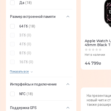
Да
(
18
)
Размер встроенной памяти
64 Гб
(
18
)
3 Гб
(
0
)
Apple Watch Ul
4 Гб
(
0
)
49mm Black Ti
Alpine Loop -
8 Гб
(
0
)
Нет в наличии
16 Гб
(
0
)
44 799
₴
32 Гб
(
0
)
Показать все
24 Мб
(
0
)
Интерфейсы и подключение
NFC
(
18
)
На презентаци
новый чип и с
также расшире
Поддержка GPS