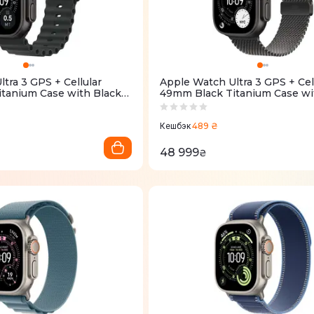
tra 3 GPS + Cellular
Apple Watch Ultra 3 GPS + Cel
tanium Case with Black
49mm Black Titanium Case wi
MF0J4QP/A)
Titanium Milanese Loop Med
(MF1Q4QP/A)
489 ₴
Кешбэк
48 999
₴