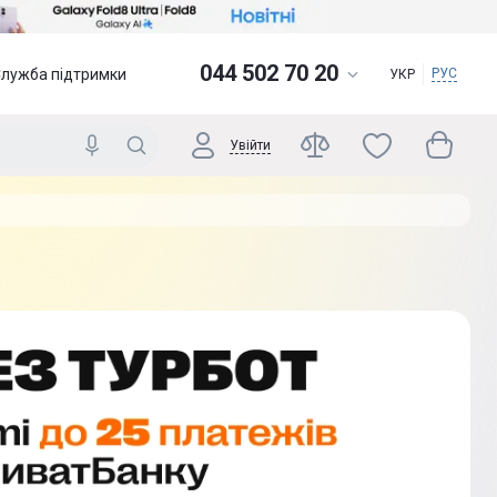
044 502 70 20
Служба підтримки
РУС
УКР
Увійти