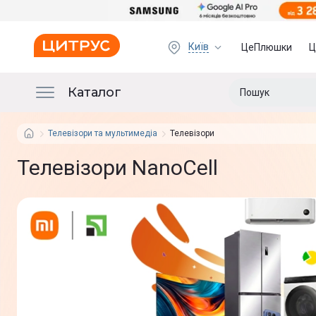
Київ
ЦеПлюшки
Ц
Каталог
Телевізори та мультимедіа
Телевізори
Телевізори NanoCell