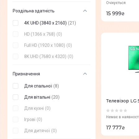
Vinga
(
0
)
Очікується
24"
(
0
)
Роздільна здатність
15 999
₴
Setup
(
0
)
27"
(
0
)
4К UHD (3840 x 2160)
(
21
)
2E
(
0
)
31,5"
(
0
)
HD (1366 x 768)
(
0
)
Toshiba
(
0
)
32"
(
0
)
Full HD (1920 x 1080)
(
0
)
realme
(
0
)
40"
(
0
)
8K UHD (7680 x 4320)
(
0
)
Thomson
(
0
)
42"
(
0
)
SHARP
(
0
)
48"
(
0
)
Призначення
Satelit
(
0
)
58"
(
0
)
Для спальної
(
8
)
Akai
(
0
)
60"
(
0
)
Для вітальні
(
20
)
Телевізор LG
70"
(
0
)
Для кухні
(
0
)
77"
(
0
)
Немає в наявност
Ігрові
(
0
)
17 777
₴
83"
(
0
)
Для дитячої
(
0
)