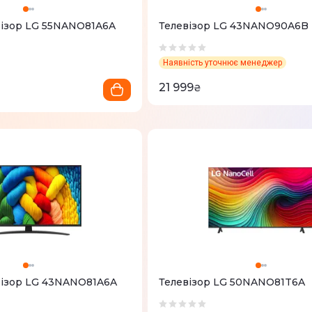
ізор LG 55NANO81A6A
Телевізор LG 43NANO90A6B
Наявність уточнює менеджер
21 999
₴
візор LG 43NANO81A6A
Телевізор LG 50NANO81T6A