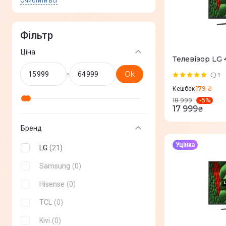
Очистити всi
Фільтр
Ціна
Телевізор LG
-
Ok
1
179 ₴
Кешбек
-
5
%
18 999
17 999
₴
Бренд
Уцінка
LG
(
21
)
Samsung
(
0
)
Hisense
(
0
)
TCL
(
0
)
Kivi
(
0
)