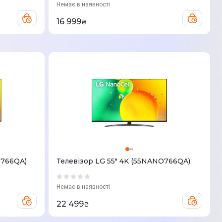
Немає в наявності
16 999
₴
O766QA)
Телевізор LG 55" 4K (55NANO766QA)
Немає в наявності
22 499
₴