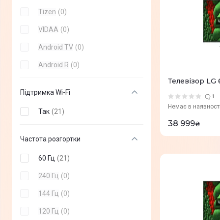
Tizen
(
0
)
VIDAA
(
0
)
Android TV
(
0
)
Android R
(
0
)
Телевізор LG
Підтримка Wi-Fi
1
Немає в наявност
Так
(
21
)
38 999
₴
Частота розгортки
60 Гц
(
21
)
240 Гц
(
0
)
144 Гц
(
0
)
120 Гц
(
0
)