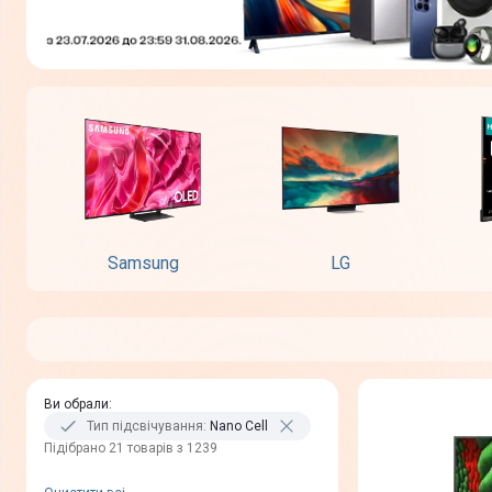
Samsung
LG
Ви обрали
:
Тип підсвічування
:
Nano Cell
Пiдiбрано 21 товарів з 1239