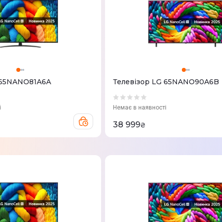
 65NANO81A6A
Телевізор LG 65NANO90A6B
і
Немає в наявності
38 999
₴