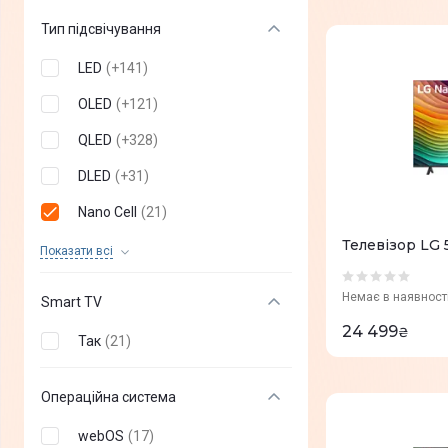
85"
(
0
)
Тип підсвічування
97"
(
0
)
LED
(
+
141
)
98"
(
0
)
OLED
(
+
121
)
100"
(
0
)
QLED
(
+
328
)
115"
(
0
)
DLED
(
+
31
)
Nano Cell
(
21
)
Телевізор LG
VA
(
+
1
)
Показати всi
Direct LED
(
+
272
)
Немає в наявност
Smart TV
QNED MiniLED
(
+
18
)
24 499
₴
Так
(
21
)
Edge LED
(
+
5
)
Mini LED
(
+
144
)
Операційна система
Neo QLED
(
+
91
)
webOS
(
17
)