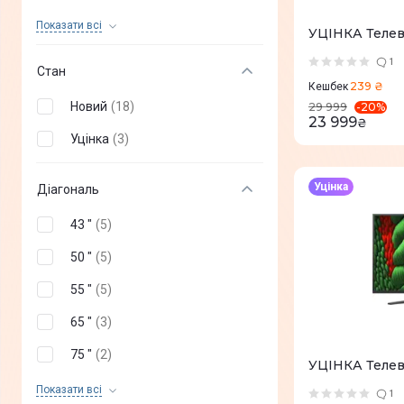
Sony
(
0
)
Показати всi
УЦІНКА Телев
Philips
(
0
)
1
Стан
239 ₴
G-Plus
(
0
)
Кешбек
Новий
(
18
)
-
20
%
29 999
Mystery
(
0
)
23 999
₴
Уцінка
(
3
)
Dreame
(
0
)
Aiwa
(
0
)
Уцінка
Діагональ
BRAVIS
(
0
)
43 "
(
5
)
Gazer
(
0
)
50 "
(
5
)
Xiaomi
(
0
)
55 "
(
5
)
Haier
(
0
)
65 "
(
3
)
Skyworth
(
0
)
75 "
(
2
)
УЦІНКА Теле
ERGO
(
0
)
86"
(
1
)
Показати всi
1