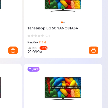
Телевізор LG 50NANO81A6A
1
219 ₴
Кешбек
-
15
%
25 999
21 999
₴
Уцінка