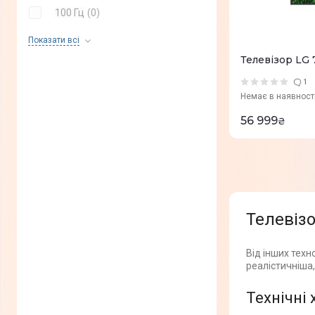
100 Гц
(
0
)
55 Гц
(
0
)
Показати всi
Телевізор LG
50 Гц
(
0
)
1
Немає в наявност
56 999
₴
Телевізо
Від інших техн
реалістичніша,
Технічні