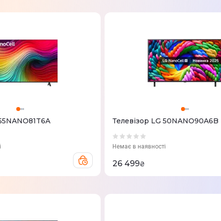
 55NANO81T6A
Телевізор LG 50NANO90A6B
і
Немає в наявності
26 499
₴