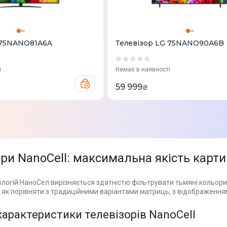
 75NANO81A6A
Телевізор LG 75NANO90A6B
і
Немає в наявності
59 999
₴
ри NanoCell: максимальна якість карт
ологій НаноСел вирізняється здатністю фільтрувати тьмяні кольори, 
 як порівняти з традиційними варіантами матриць, з відображенням
 характеристики телевізорів NanoCell