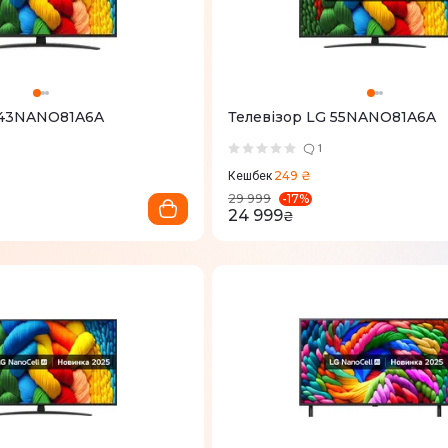
 43NANO81A6A
Телевізор LG 55NANO81A6A
1
249 ₴
Кешбек
-
17
%
29 999
24 999
₴