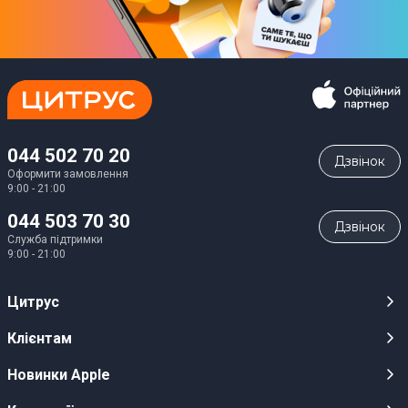
044 502 70 20
Дзвiнок
Оформити замовлення
9:00 - 21:00
044 503 70 30
Дзвiнок
Служба підтримки
9:00 - 21:00
Цитрус
Кар’єра
Клієнтам
Магазини
Публічні оферти
Новинки Apple
Для ЗМІ
Відеоогляди
iPhone 17