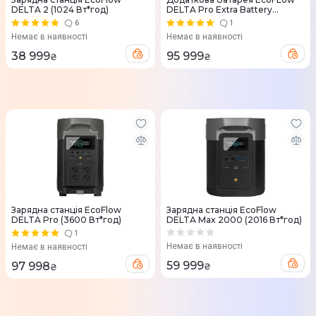
DELTA 2 (1024 Вт*год)
DELTA Pro Extra Battery
DELTAProEB-US
6
1
Немає в наявності
Немає в наявності
38 999
95 999
₴
₴
Зарядна станцiя EcoFlow
Зарядна станцiя EcoFlow
DELTA Pro (3600 Вт*год)
DELTA Max 2000 (2016 Вт*год)
1
Немає в наявності
Немає в наявності
59 999
97 998
₴
₴