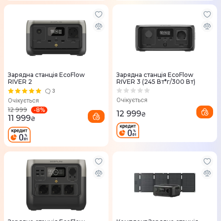
Зарядна станцiя EcoFlow
Зарядна станцiя EcoFlow
RIVER 2
RIVER 3 (245 Вт*г/300 Вт)
3
Очікується
Очікується
-
8
%
12 999
12 999
₴
11 999
₴