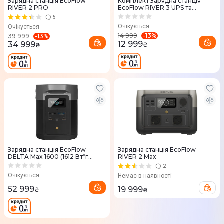
Зарядна станцiя EcoFlow
Комплект Зарядна станція
RIVER 2 PRO
EcoFlow RIVER 3 UPS та
сонячна панель 45W (Type-C)
5
Очікується
Очікується
-
13
%
14 999
-
13
%
39 999
12 999
34 999
₴
₴
Зарядна станцiя EcoFlow
Зарядна станцiя EcoFlow
DELTA Max 1600 (1612 Вт*г
RIVER 2 Max
/2400 Вт)
2
Очікується
Немає в наявності
52 999
19 999
₴
₴