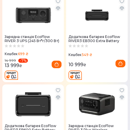
Зарядна станцiя EcoFlow
Додаткова батарея EcoFlow
RIVER 3 UPS (245 Вт*г/300 Вт)
RIVER3 EB300 Extra Battery
699 ₴
Кешбек
549 ₴
Кешбек
-
7
%
14 999
10 999
13 999
₴
₴
Додаткова батарея EcoFlow
Зарядна станція EcoFlow
RIVER3 EB600 Extra Battery
RIVER 3 Plus Wireless