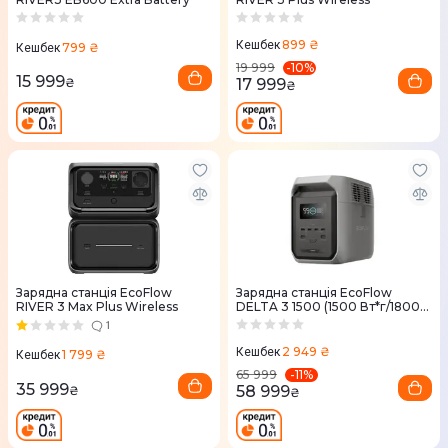
899 ₴
Кешбек
799 ₴
Кешбек
-
10
%
19 999
15 999
17 999
₴
₴
Зарядна станцiя EcoFlow
Зарядна станцiя EcoFlow
RIVER 3 Max Plus Wireless
DELTA 3 1500 (1500 Вт*г/1800
Вт)
1
2 949 ₴
Кешбек
1 799 ₴
Кешбек
-
11
%
65 999
35 999
58 999
₴
₴