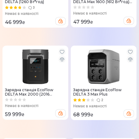
DELTA (1260 Вт*год)
DELTA Max 1600 (1612 Вт*год)
(Австралійська версія)
3
Немає в наявності
Немає в наявності
47 999
46 999
₴
₴
Зарядна станцiя EcoFlow
Зарядна станцiя EcoFlow
DELTA Max 2000 (2016
DELTA 3 Max Plus
Вт*г/2400 Вт) Швейцарська
2
версія
Немає в наявності
Немає в наявності
59 999
68 999
₴
₴