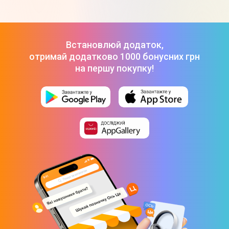
Цитрусі
₴
Зарядна станцiя EcoFlow RIVER 3 UPS (245 Вт*г/300 Вт)
-
13 999 ₴
Зарядна станція 2400Вт OUKITEL (P2001E PLUS)
-
42 999 ₴
Встановлюй додаток,
Зарядна станцiя EcoFlow RIVER 3 (245 Вт*г/300 Вт)
-
12 999
отримай додатково 1000 бонусних грн
₴
на першу покупку!