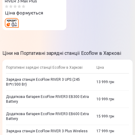
RIVER 3 Max Plus
Ціна формується
Ціни на Портативні зарядні станції Ecoflow в Харкові
Портативні зарядні станції Ecoflow в Харкові
Ціна
Зарядна станцiя EcoFlow RIVER 3 UPS (245
13 999
грн
Вт*г/300 Вт)
Додаткова батарея EcoFlow RIVER3 EB300 Extra
10 999
грн
Battery
Додаткова батарея EcoFlow RIVER3 EB600 Extra
15 999
грн
Battery
Зарядна станція EcoFlow RIVER 3 Plus Wireless
17 999
грн