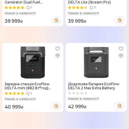
Generator Dual Fuel
DELTA Lite (Stream Pro)
GasEBDUAL-EU
1
7
Немає в наявності
Немає в наявності
39 999
39 999
₴
₴
Зарядна станцiя EcoFlow
Додаткова батарея EcoFlow
DELTA mini (882 Вт*год)
DELTA 2 Max Extra Battery
(Австралійська версія)
1
Немає в наявності
Немає в наявності
42 999
40 999
₴
₴