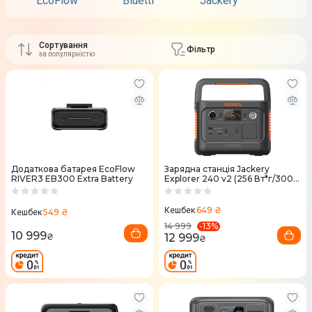
EcoFlow
Bluetti
Jackery
2E
Сортування
Фільтр
за популярністю
Додаткова батарея EcoFlow
Зарядна станцiя Jackery
RIVER3 EB300 Extra Battery
Explorer 240 v2 (256 Вт*г/300
Вт)
649 ₴
Кешбек
549 ₴
Кешбек
-
13
%
14 999
10 999
12 999
₴
₴