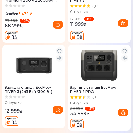
Premium 200 V2 2000Wh
RIVER 2
555000mAh 2700W
3
Очікується
3 439 ₴
Кешбек
-
8
%
12 999
-
12
%
77 999
11 999
₴
68 799
₴
Зарядна станцiя EcoFlow
Зарядна станцiя EcoFlow
RIVER 3 (245 Вт*г/300 Вт)
RIVER 2 PRO
5
Очікується
Очікується
-
13
%
39 999
12 999
₴
34 999
₴