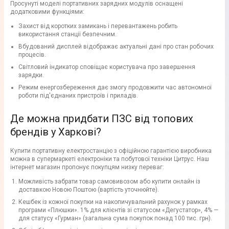
Просунуті моделі портативних зарядних модулів оснащені
додатковими функціями:
Захист від коротких замикань і перевантажень робить
використання станції безпечним.
Вбудований дисплей відображає актуальні дані про стан робочих
процесів.
Світловий індикатор сповіщає користувача про завершення
зарядки.
Режим енергозбереження дає змогу продовжити час автономної
роботи під'єднаних пристроїв і приладів.
Де можна придбати ПЗС від топових
брендів у Харкові?
Купити портативну електростанцію з офіційною гарантією виробника
можна в супермаркеті електроніки та побутової техніки Цитрус. Наш
інтернет магазин пропонує покупцям низку переваг:
Можливість забрати товар самовивозом або купити онлайн із
доставкою Новою Поштою (вартість уточнюйте).
Кешбек із кожної покупки на накопичувальний рахунок у рамках
програми «Плюшки». 1% для клієнтів зі статусом «Дегустатор», 4% —
для статусу «Гурман» (загальна сума покупок понад 100 тис. грн).