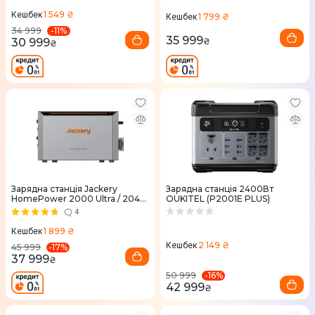
1 549 ₴
Кешбек
1 799 ₴
Кешбек
-
11
%
34 999
35 999
30 999
₴
₴
Зарядна станція Jackery
Зарядна станція 2400Вт
HomePower 2000 Ultra / 2048
OUKITEL (P2001E PLUS)
Втгод / LiFePO4
4
1 899 ₴
Кешбек
2 149 ₴
Кешбек
-
17
%
45 999
37 999
₴
-
16
%
50 999
42 999
₴