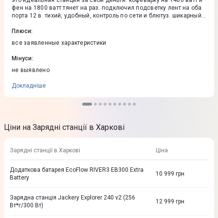
это идеальная станция за свои деньги. кофеварку на 1400 ватт и
фен на 1800 ватт тянет на раз. подключил подсветку лент на оба
порта 12 в. тихий, удобный, контроль по сети и блютуз. шикарный
аппарат. успел купить по классной цене
Плюси
:
все заявленные характеристики
Мінуси
:
не выявлено
Докладніше
Ціни на Зарядні станції в Харкові
Зарядні станції в Харкові
Ціна
Додаткова батарея EcoFlow RIVER3 EB300 Extra
10 999
грн
Battery
Зарядна станцiя Jackery Explorer 240 v2 (256
12 999
грн
Вт*г/300 Вт)