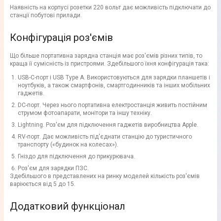
Наявність на корпусі розетки 220 вольт дає можливість підключати до
станції побутові прилади.
Конфігурація роз'ємів
Що більше портативна зарядна станція має роз'ємів різних типів, то
краща її сумісність із пристроями. Здебільшого їхня конфігурація така:
USB-C-порт і USB Type A. Використовуються для зарядки планшетів і
ноутбуків, а також смартфонів, смартгодинників та інших мобільних
гаджетів.
DC-порт. Через нього портативна електростанція живить постійним
струмом фотоапарати, монітори та іншу техніку.
Lightning. Роз'єм для підключення гаджетів виробництва Apple.
RV-порт. Дає можливість під'єднати станцію до туристичного
транспорту («будинок на колесах»).
Гніздо для підключення до прикурювача.
Роз'єм для зарядки ПЗС.
Здебільшого в представлених на ринку моделей кількість роз'ємів
варіюється від 5 до 15.
Додатковий функціонал