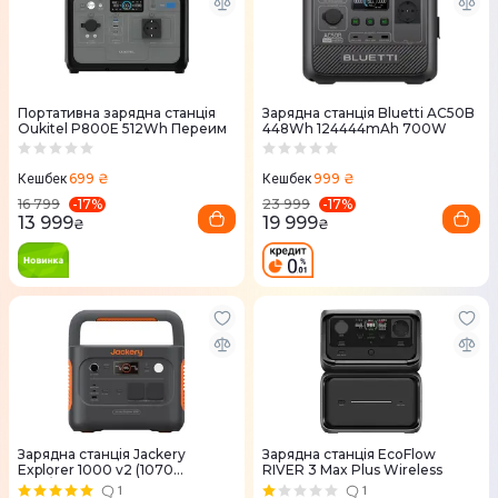
Портативна зарядна станція
Зарядна станцiя Bluetti AC50B
Oukitel P800E 512Wh Переим
448Wh 124444mAh 700W
699 ₴
999 ₴
Кешбек
Кешбек
-
17
%
-
17
%
16 799
23 999
13 999
19 999
₴
₴
Зарядна станцiя Jackery
Зарядна станцiя EcoFlow
Explorer 1000 v2 (1070
RIVER 3 Max Plus Wireless
Вт*г/1500 Вт)
1
1