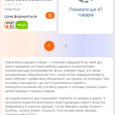
1000W
Показати ще 47
Очікується
товарів
Ціна формується
1
Портативна зарядна станція — потужний зарядний блок, який дає
змогу заряджати не тільки мобільні девайси та малопотужні
електроприлади (електробритви, фени, чайники тощо), а й також
холодильники, мікрохвильові печі, газові котли, маршрутизатори та
інше побутове і професійне обладнання, що працює на електриці. Тим,
хто живе в місцевості, де часто трапляються перебої з
електропостачанням або постійно працює в польових умовах, варто
купити зарядну станцію в Харкові.
Це чудове рішення для подорожей і кемпінгу та зарядки в дорозі. У
просунутих моделях реалізовано опції підзарядки самої станції від
прикурювача й сонячна зарядка. Топові бренди в цьому сегменті —
EcoFlow, Jackery, Bluetti, Choetech. Розглянемо низку базових
критеріїв вибору ПЗС.