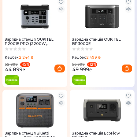
Зарядна станція OUKITEL
Зарядна станція OUKITEL
P2001E PRO (3200W,
BP3000E
2048Wh)
2 244 ₴
2 499 ₴
Кешбек
Кешбек
-
15
%
-
12
%
52 899
56 999
44 899
49 999
₴
₴
Зарядна станція Bluetti
Зарядна станцiя EcoFlow