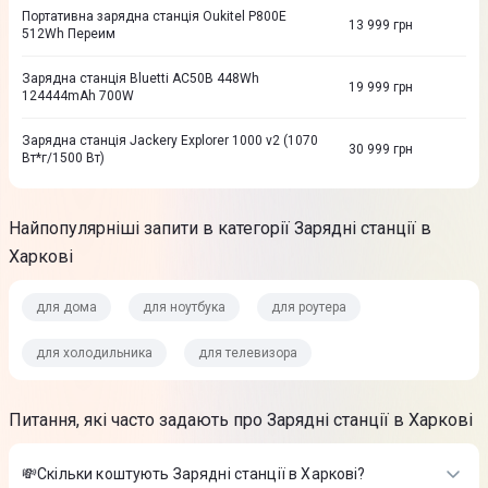
Портативна зарядна станція Oukitel P800E
13 999
грн
512Wh Переим
Зарядна станцiя Bluetti AC50B 448Wh
19 999
грн
124444mAh 700W
Зарядна станцiя Jackery Explorer 1000 v2 (1070
30 999
грн
Вт*г/1500 Вт)
Найпопулярніші запити в категорії Зарядні станції в
Харкові
для дома
для ноутбука
для роутера
для холодильника
для телевизора
Питання, які часто задають про Зарядні станції в Харкові
💸Скільки коштують Зарядні станції в Харкові?