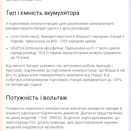
Тип і ємність акумулятора
У портативних електростанціях для накопичення електроенергії
використовують батареї одного з двох різновидів:
Li-ion (літій-іонна). Використовується в більшості зарядних станцій у
Харкові, призначена на 800–1000 зарядних циклів.
LIFePO4 (літій-залізо-фосфатна). Призначена на 5–7 тисяч циклів
заряду-розряду. ПЗЗ із такими акумуляторами можуть працювати
до 10 років.
Від ємності батареї залежить час автономної роботи приладів і
пристроїв, підключених до портативної електростанції. Що більше в ній
Втч, то довше вони отримуватимуть живлення від станції. Від
побутової електромережі портативна станція заряджається до 100%
за півтори-дві години.
Потужність і вольтаж
Потужність переносної електростанції визначає швидкість зарядки й
кількість одночасно підключених девайсів. Діапазон представлених
на ринку моделей — 500–3000 Вт. Водночас варто враховувати, що
найпотужніші ПЗС досить громіздкі, для транспортування окремих
моделей знадобиться автомобіль.