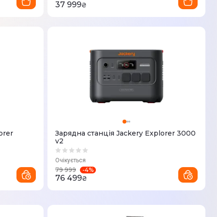
37 999
₴
orer
Зарядна станція Jackery Explorer 3000
v2
Очікується
-
4
%
79 999
76 499
₴