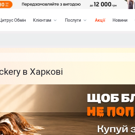
Цитрус Обмін
Клієнтам
Послуги
Акції
Новини
ckery в Харкові