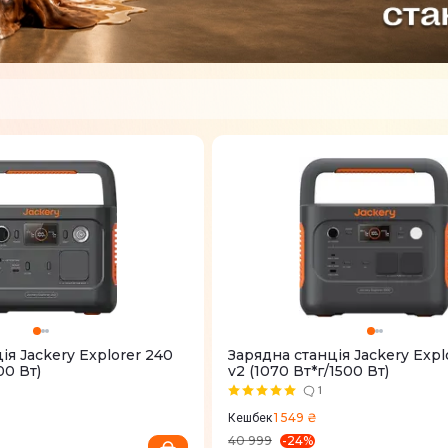
iя Jackery Explorer 240
Зарядна станцiя Jackery Expl
00 Вт)
v2 (1070 Вт*г/1500 Вт)
1
1 549 ₴
Кешбек
-
24
%
40 999