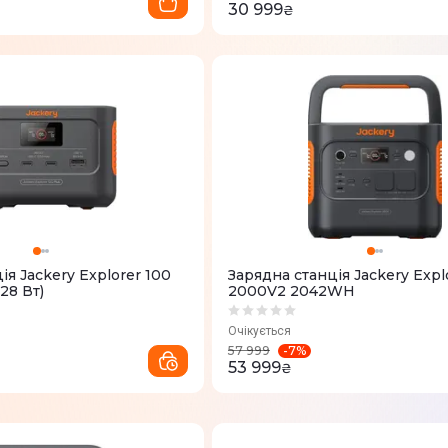
30 999
₴
iя Jackery Explorer 100
Зарядна станцiя Jackery Expl
128 Вт)
2000V2 2042WH
Очікується
-
7
%
57 999
53 999
₴