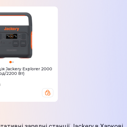
iя Jackery Explorer 2000
год/2200 Вт)
і
тативні зарядні станції Jackery в Харкові