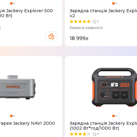
iя Jackery Explorer 500
Зарядна станцiя Jackery Expl
00 Вт)
v2
1
і
Немає в наявності
18 999
₴
тарея Jackery NAVI 2000
Зарядна станцiя Jackery Expl
(1002 Вт*год/1000 Вт)
1