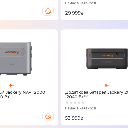
і
Немає в наявності
29 999
₴
iя Jackery NAVI 2000
Додаткова батарея Jackery 2
0 Вт)
(2040 Вт*г)
і
Немає в наявності
53 999
₴