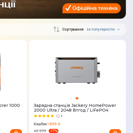
Сортування
за популярністю
orer 1000
Зарядна станція Jackery HomePower
2000 Ultra / 2048 Втгод / LiFePO4
4
1 899 ₴
Кешбек
-
17
%
45 999