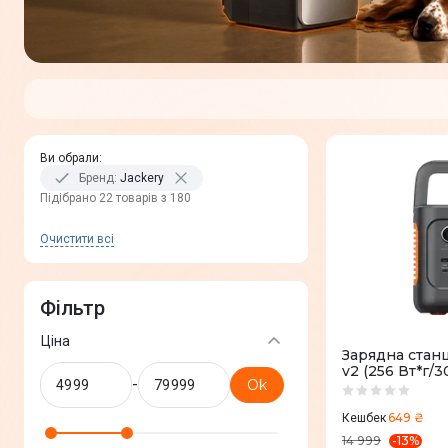
Ви обрали
:
Бренд
:
Jackery
Пiдiбрано 22 товарів з 180
Очистити всi
Фільтр
Ціна
Зарядна станц
v2 (256 Вт*г/3
-
Ok
649 ₴
Кешбек
-
13
%
14 999