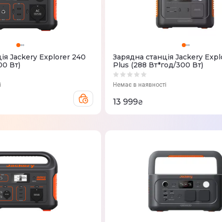
iя Jackery Explorer 240
Зарядна станцiя Jackery Expl
00 Вт)
Plus (288 Вт*год/300 Вт)
і
Немає в наявності
13 999
₴