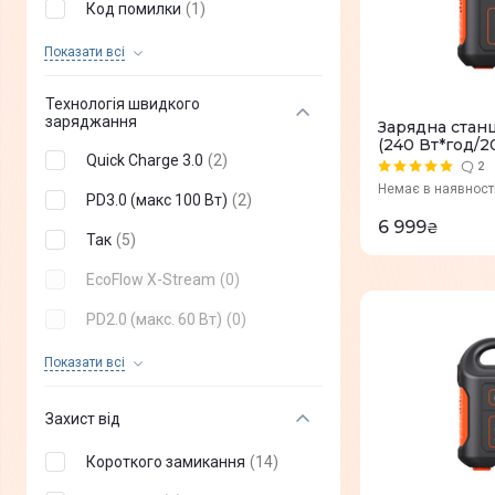
Код помилки
(
1
)
Попередження про низьку
Показати всi
(
1
)
температуру
Попередження про високу
Технологія швидкого
(
1
)
температуру
заряджання
Зарядна станц
(240 Вт*год/2
Режим енергозбереження
(
1
)
Quick Charge 3.0
(
2
)
2
Немає в наявност
Сонячного заряду
(
1
)
PD3.0 (макс 100 Вт)
(
2
)
6 999
₴
Стан батареї
(
18
)
Так
(
5
)
Зарядка
(
0
)
EcoFlow X-Stream
(
0
)
Wi-Fi
(
0
)
PD2.0 (макс. 60 Вт)
(
0
)
Bluetooth
(
0
)
Quick Charge
(
0
)
Показати всi
Захист від
Короткого замикання
(
14
)