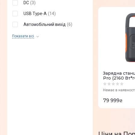
Expansion Battery Port
(
0
)
DC
(
3
)
USB Type-A
(
14
)
Автомобільний вихід
(
6
)
USB-C PD
(
1
)
Показати всi
Бездротовий інтерфейс
(
0
)
rv-порт
(
0
)
B230
(
0
)
Зарядна станц
Pro (2160 Вт*
B300
(
0
)
Anderson port
(
0
)
Немає в наявност
79 999
XT60
(
0
)
₴
Schuko
(
0
)
NEMA TT-30
(
0
)
Розетка
(
0
)
Ціни на Пор