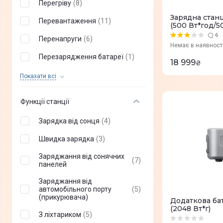
Перегріву
(
8
)
Зарядна станц
Перевантаження
(
11
)
(500 Вт*год/5
6
Перенапруги
(
6
)
Немає в наявност
Перезарядження батареї
(
1
)
18 999
₴
Надмірної напруги на
Показати всi
(
1
)
виході
Надмірної напруги на вході
(
1
)
Функції станції
Перевантаження струму
(
0
)
Зарядка від сонця
(
4
)
Низька напруга
(
0
)
Швидка зарядка
(
3
)
Низька температура
(
0
)
Заряджання від сонячних
(
7
)
панелей
Розрядження батареї
(
0
)
Заряджання від
Зворотного струму
автомобільного порту
(
0
)
(
5
)
(прикурювача)
Додаткова ба
Неправильне
(2048 Вт*г)
(
0
)
використання роз'ємів
З ліхтариком
(
5
)