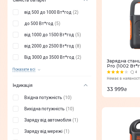
Ємність батареї
ANKER
(
+
4
)
від 500 до 1000 Вт*год
(
2
)
PowerPlant
(
+
4
)
до 500 Вт*год
(
5
)
2E
(
+
4
)
від 1000 до 1500 Вт*год
(
5
)
Marstek
(
+
5
)
від 2000 до 2500 Вт*год
(
8
)
Choetech
(
+
8
)
Від 3000 до 3500 Вт*год
(
2
)
Зарядна станц
Pro (1002 Вт*
Kraft
(
+
11
)
від 1500 до 2000 Вт*год
(
0
)
Показати всi
4
Oukitel
(
+
18
)
Немає в наявност
Від 2500 до 3000 Вт * год
(
0
)
Індикація
Jackery
(
22
)
33 999
₴
від 3500 до 4000 Вт*год
(
0
)
Вхідна потужність
(
10
)
Vtoman
(
+
1
)
Від 4000 до 5000 Вт*год
(
0
)
Вихідна потужність
(
10
)
Від 5000 до 6000 Вт * год
(
0
)
Заряду від автомобіля
(
1
)
Заряду від мережі
(
1
)