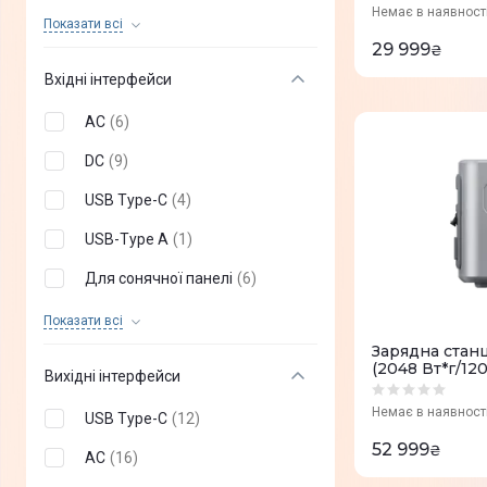
Немає в наявност
Наскрізна зарядка
(
1
)
Показати всi
29 999
₴
Безпровідна зарядка
(
0
)
Вхідні інтерфейси
EcoFlow X-Stream
(
0
)
AC
(
6
)
SOS-сигнал
(
0
)
DC
(
9
)
UPS
(
0
)
USB Type-C
(
4
)
USB-Type A
(
1
)
Для сонячної панелі
(
6
)
Автомобільний
Показати всi
(
8
)
прикурювач
Зарядна станц
(2048 Вт*г/120
Розетка 230 В
(
1
)
Вихідні інтерфейси
Порт XT60
(
1
)
Немає в наявност
USB Type-C
(
12
)
52 999
Порт XT60i
(
0
)
₴
АС
(
16
)