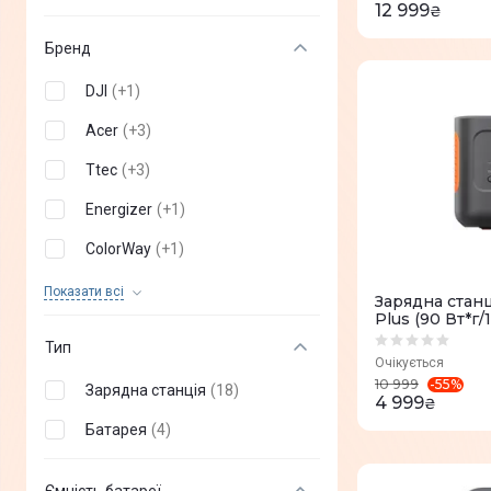
12 999
₴
Бренд
DJI
(
+
1
)
Acer
(
+
3
)
Ttec
(
+
3
)
Energizer
(
+
1
)
ColorWay
(
+
1
)
AlphaESS
(
+
2
)
Показати всi
Зарядна станц
Plus (90 Вт*г/
Segway
(
+
2
)
Тип
Очікується
ALLPOWERS
(
+
3
)
-
55
%
10 999
Зарядна станція
(
18
)
4 999
₴
BIG BLUE
(
+
3
)
Батарея
(
4
)
EcoFlow
(
+
45
)
Bluetti
(
+
39
)