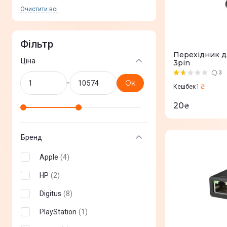
Очистити всi
Фільтр
Перехідник д
Ціна
3pin
3
-
Ok
1 ₴
Кешбек
20
₴
Бренд
Apple
(
4
)
HP
(
2
)
Digitus
(
8
)
PlayStation
(
1
)