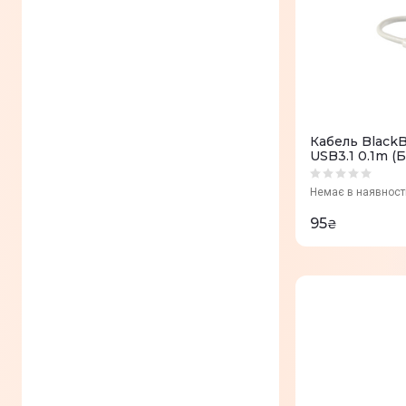
SD
(
0
)
Промислове обладнення
(
0
)
DVI
(
0
)
Док-станції
(
0
)
USB 2.0
(
0
)
Флеш-накопичувач
(
0
)
Mini USB
(
0
)
Сервери
(
0
)
Кабель Black
USB 3.0
(
0
)
USB3.1 0.1m (
Android
(
0
)
RS232
(
0
)
Немає в наявност
Linux
(
0
)
SFP
(
0
)
95
₴
iOS
(
0
)
USB
(
0
)
iPadOS
(
0
)
M.2
(
0
)
DVI
(
0
)
Combo jack (3.5 mm)
(
0
)
USB-A
(
0
)
1 х Stereo/Mic Combo Audio
(
0
)
Port
miniSD
(
0
)