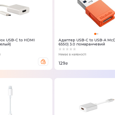
Box USB-C to HDMI
Адаптер USB-C to USB-A Mc
Белый)
6550) 3.0 помаранчевий
і
Немає в наявності
129
₴