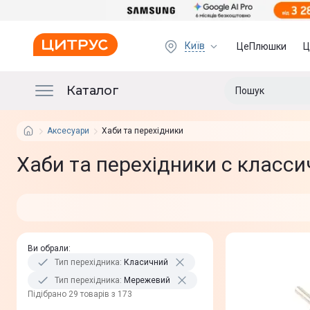
Київ
ЦеПлюшки
Ц
Каталог
Аксесуари
Хаби та перехідники
Хаби та перехідники с класс
Ви обрали
:
Тип перехідника
:
Класичний
Тип перехідника
:
Мережевий
Пiдiбрано 29 товарів з 173