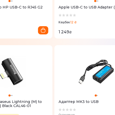
р HP USB-C to RJ45 G2
Apple USB-C to USB Adapter
12 ₴
Кешбек
1 249
₴
seus Lightning (M) to
Адаптер MK3 to USB
) Black CAL46-01