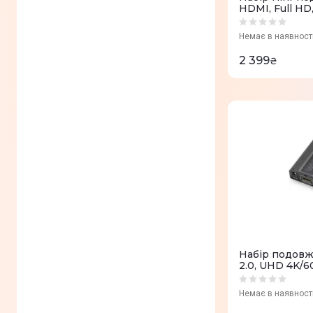
HDMI, Full HD,
живлення чер
50м
Немає в наявност
2 399
₴
Набір подовж
2.0, UHD 4K/6
м
Немає в наявност