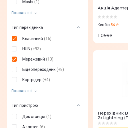
Moshi
(
1
)
Акція Адапте
Victron Energy
(
2
)
Показати всi
ArmorStandart
(
2
)
54 ₴
Кешбек
Тип перехідника
BlackBox
(
2
)
1 099
₴
Класичний
(
16
)
NoName
(
2
)
HUB
(
+
93
)
Baseus
(
1
)
Мережевий
(
13
)
McDoDo
(
4
)
Відеопереходник
(
+
8
)
Lenovo
(
0
)
Картрідер
(
+
4
)
Energea
(
0
)
Адаптер
(
+
31
)
Показати всi
Wacom
(
0
)
Acer
(
0
)
Тип пристрою
Перехідник Ba
HAMA
(
0
)
Док станція
(
1
)
2xLightning (F
ColorWay
(
0
)
Адаптер
(
6
)