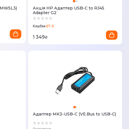
 (MW5L3)
Акція HP Адаптер USB-C to RJ45
Adapter G2
67 ₴
Кешбек
1 349
₴
Адаптер MK3-USB-C (VE.Bus to USB-C)