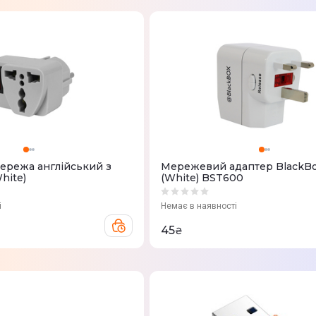
ережа англійський з
Мережевий адаптер BlackB
hite)
(White) BST600
і
Немає в наявності
45
₴