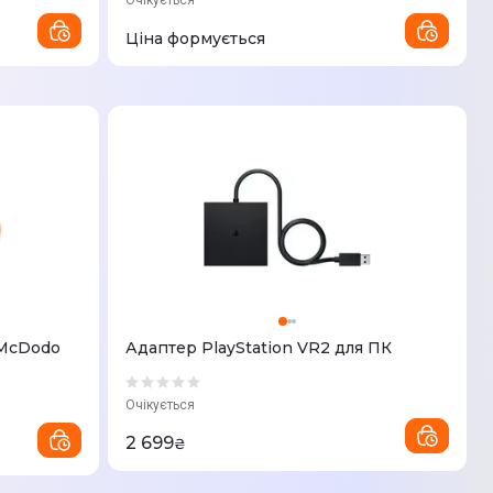
Очікується
Ціна формується
 McDodo
Адаптер PlayStation VR2 для ПК
Очікується
2 699
₴