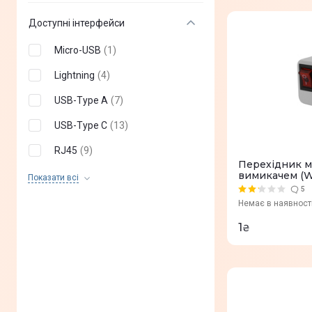
ПК
(
10
)
Доступні інтерфейси
ТВ
(
6
)
Micro-USB
(
1
)
MacOS
(
0
)
Lightning
(
4
)
ChromeOS
(
0
)
USB-Type A
(
7
)
Matter
(
0
)
USB-Type C
(
13
)
Apple Home
(
0
)
RJ45
(
9
)
Google Home
(
0
)
Перехідник м
вимикачем (W
DC 5V/2A
(
1
)
Показати всi
Amazon Alexa
(
0
)
5
MK3
(
2
)
Немає в наявност
SmartThings
(
0
)
VGA
(
1
)
1
₴
Home Assistant
(
0
)
HDMI
(
8
)
Wacom Movink
(
0
)
Аудіо 3,5 мм
(
2
)
Surface
(
0
)
SDXC/MMC
(
0
)
Консолі
(
0
)