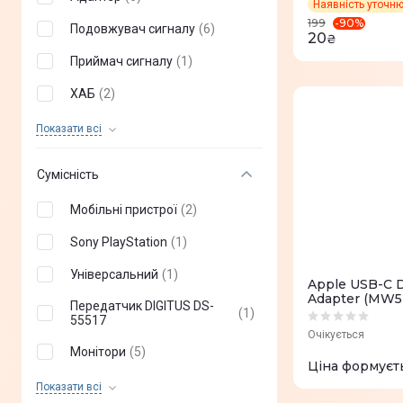
Наявність уточн
-
90
%
Elgato
(
0
)
199
Подовжувач сигналу
(
6
)
20
₴
AQARA
(
0
)
Приймач сигналу
(
1
)
Trust
(
0
)
ХАБ
(
2
)
Microsoft
(
0
)
Коммутатор
(
0
)
Показати всi
Proove
(
0
)
Сплітер
(
0
)
Сумісність
D-Link
(
0
)
Картрідер
(
0
)
Мобільні пристрої
(
2
)
Belkin
(
0
)
Кабель
(
0
)
Sony PlayStation
(
1
)
TP-Link
(
0
)
Універсальний
(
1
)
XP-PEN
(
0
)
Apple USB-C Di
Adapter (MW5
Передатчик DIGITUS DS-
(
1
)
55517
Очікується
Монітори
(
5
)
Ціна формуєт
Мережеве обладнення
(
2
)
Показати всi