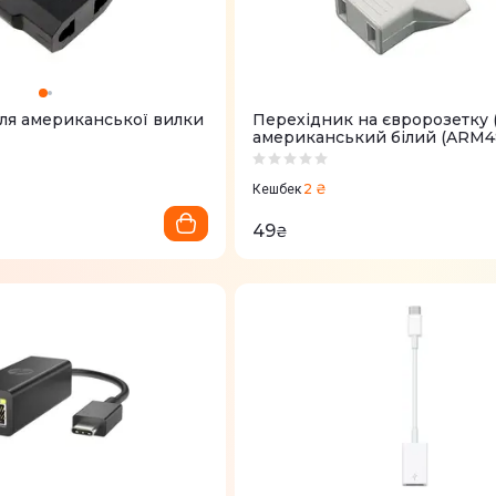
ля американської вилки
Перехідник на євророзетку 
американський білий (ARM4
2 ₴
Кешбек
49
₴