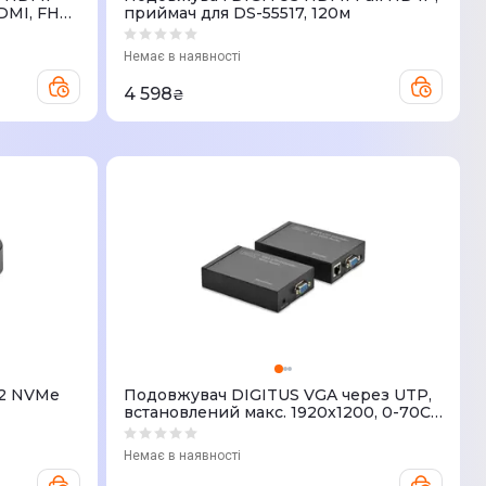
HDMI, FHD,
приймач для DS-55517, 120м
Немає в наявності
4 598
₴
.2 NVMe
Подовжувач DIGITUS VGA через UTP,
встановлений макс. 1920x1200, 0-70C,
300 м,
Немає в наявності