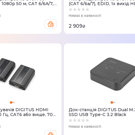
 1080p 50 м, CAT 6/6A/7,
(CAT 6/6a/7), EDID, 1x вихід 
ез кабель Micro USB,
1080p, 50 м
і
Немає в наявності
2 909
₴
увачів DIGITUS HDMI
Док-станція DIGITUS Dual M
0 Гц, CAT6 або вище, 70
SSD USB Type-C 3.2 Black
і
Немає в наявності