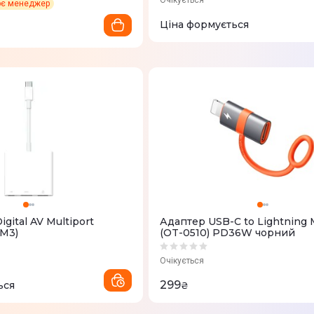
Очікується
ює менеджер
Ціна формується
gital AV Multiport
Адаптер USB-C to Lightning
M3)
(OT-0510) PD36W чорний
Очікується
299
ься
₴