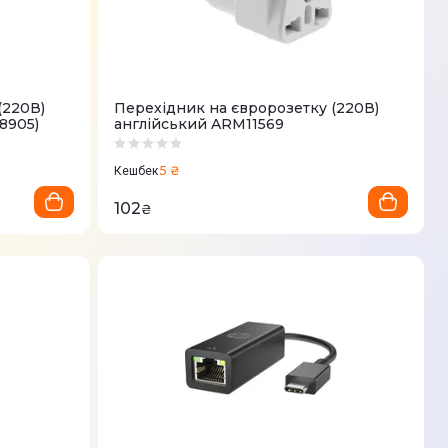
(220В)
Перехідник на євророзетку (220В)
8905)
англійський ARM11569
5 ₴
Кешбек
102
₴