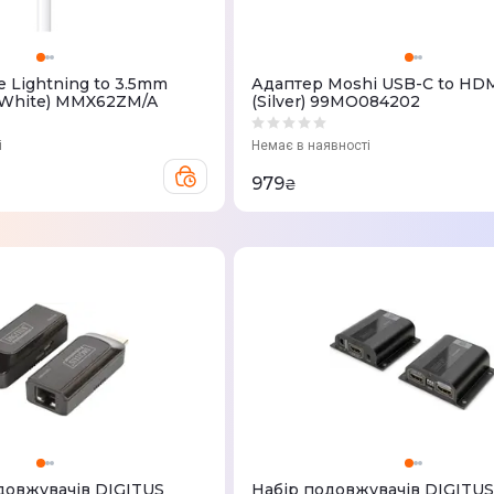
 Lightning to 3.5mm
Адаптер Moshi USB-C to HDM
(White) MMX62ZM/A
(Silver) 99MO084202
і
Немає в наявності
979
₴
одовжувачів DIGITUS
Набір подовжувачів DIGITU