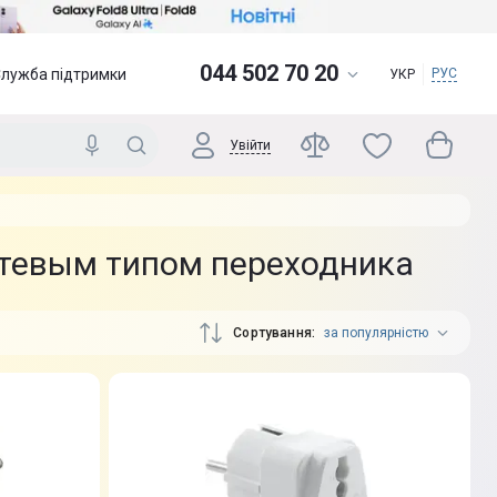
044 502 70 20
Служба підтримки
РУС
УКР
Увійти
етевым типом переходника
Сортування
за популярністю