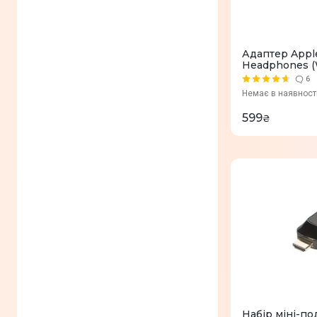
MMC
(
0
)
CompactFlash
(
0
)
Адаптер Apple
Memory Stick
(
0
)
Headphones 
6
3.5 mm Jack
(
0
)
Немає в наявност
DVI-I
(
0
)
599
₴
DisplayPort
(
0
)
Mini Display Port
(
0
)
SDNC
(
0
)
Роз'єм під SD-карту
(
0
)
Ethernet (LAN)
(
0
)
Роз'єм під MicroSD-карту
(
0
)
Thunderbolt
(
0
)
Набір міні-п