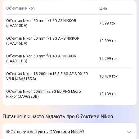
Об'єктиви Nikon
Ціна
Об'єктив Nikon 50 mm f/1.8D AF NIKKOR
7 399
грн
(JAA013DA)
Об'єктив Nikon 50 mm f/1.8G AF-S NIKKOR
10 899
грн
(JAA015DA)
Об'єктив Nikon 50 mm f/1.4D AF NIKKOR
12 299
грн
(JAA011DB)
Об'єктив Nikon 18-200mm f3.5-5.6G AF-S DX ED
16 479
грн
VR II (JAA813DA)
Об'єктив Nikon 60mm f/2.8G ED AF-S Micro
18 139
грн
Nikkor (JAA632DB)
Питання, які часто задають про Об'єктиви Nikon
💸Скільки коштують Об'єктиви Nikon?