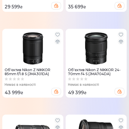
29 599
35 699
₴
₴
Об'єктив Nikon Z NIKKOR
Об'єктив Nikon Z NIKKOR 24-
85mm f/1.8 S (JMA301DA)
70mm f4 S (JMA704DA)
Немає в наявності
Немає в наявності
43 999
49 399
₴
₴