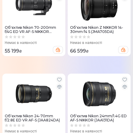
Об'єктив Nikon 70-200mm
Об'єктив Nikon Z NIKKOR 14-
f/4G ED VR AF-S NIKKOR
30mm f4 S (JMA705DA)
(JAA815DA)
Немає в наявності
Немає в наявності
55 199
66 599
₴
₴
Об'єктив Nikon 24-70mm
Об'єктив Nikon 24mm/1.4G ED
f/2.8E ED VR AF-S (JAA824DA)
AF-S NIKKOR (JAA131DA)
Немає в наявності
Немає в наявності