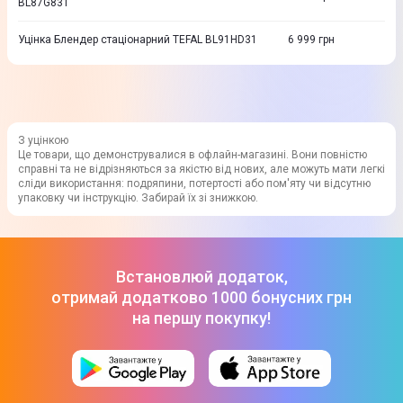
BL87G831
Уцінка Блендер стаціонарний TEFAL BL91HD31
6 999
грн
З уцінкою
Це товари, що демонструвалися в офлайн-магазині. Вони повністю
справні та не відрізняються за якістю від нових, але можуть мати легкі
сліди використання: подряпини, потертості або пом'яту чи відсутню
упаковку чи інструкцію. Забирай їх зі знижкою.
Встановлюй додаток,
отримай додатково 1000 бонусних грн
на першу покупку!