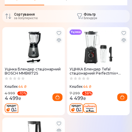
Сортування
Фільтр
за популярністю
Блендери
Уцінка
Уцінка Блендер стаціонарний
УЦІНКА Блендер Tefal
BOSCH MMB6172S
стаціонарний Perfectmix+
BL87G831
44 ₴
44 ₴
Кешбек
Кешбек
-
10
%
-
38
%
4 999
7 299
4 499
4 499
₴
₴