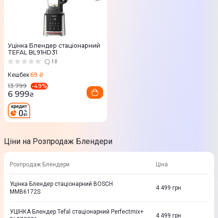
Уцінка Блендер стаціонарний
TEFAL BL91HD31
10
69 ₴
Кешбек
-
49
%
13 799
6 999
₴
Ціни на Розпродаж Блендери
Розпродаж Блендери
Ціна
Уцінка Блендер стаціонарний BOSCH
4 499
грн
MMB6172S
УЦІНКА Блендер Tefal стаціонарний Perfectmix+
4 499
грн