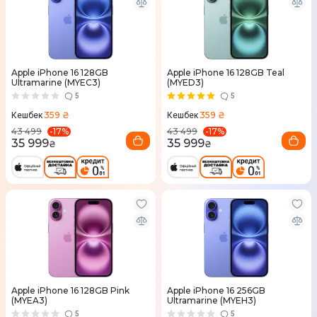
Apple iPhone 16 128GB
Apple iPhone 16 128GB Teal
Ultramarine (MYEC3)
(MYED3)
5
5
359 ₴
359 ₴
Кешбек
Кешбек
-
17
%
-
17
%
43 499
43 499
35 999
35 999
₴
₴
Apple iPhone 16 128GB Pink
Apple iPhone 16 256GB
(MYEA3)
Ultramarine (MYEH3)
5
5