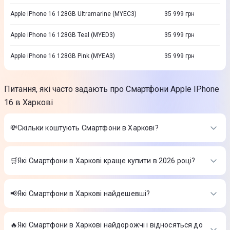
Apple iPhone 16 128GB Ultramarine (MYEC3)
35 999
грн
Apple iPhone 16 128GB Teal (MYED3)
35 999
грн
Apple iPhone 16 128GB Pink (MYEA3)
35 999
грн
Питання, які часто задають про Смартфони Apple IPhone
16 в Харкові
💸Скільки коштують Смартфони в Харкові?
Вартість товарів в категорії Смартфони в Харкові в інтернет-
магазині Цитрус
🛒Які Смартфони в Харкові краще купити в 2026 році?
Apple iPhone 17 Pro Max 256GB Silver (MFYM4)
-
66 999 ₴
Найкращі Смартфони в Харкові в 2026 році на думку
Смартфон Samsung Galaxy S26 Ultra S948B 12/256GB
інтернет-магазину Цитрус
Cobalt Violet (SM-S948BZVDEUC)
-
64 999 ₴
📢Які Смартфони в Харкові найдешевші?
Apple iPhone 17 Pro Max 256GB Deep Blue (MFYP4)
-
66 999
Apple iPhone 17 Pro Max 256GB Silver (MFYM4)
-
66 999 ₴
₴
На сьогодні найдешевші Смартфони в Харкові
Смартфон Samsung Galaxy S26 Ultra S948B 12/256GB
Cobalt Violet (SM-S948BZVDEUC)
-
64 999 ₴
🔥Які Смартфони в Харкові найдорожчі і відносяться до
Apple iPhone 17 Pro Max 256GB Silver (MFYM4)
-
66 999 ₴