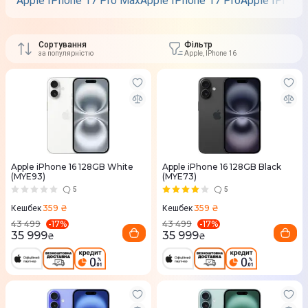
Apple IPhone 17 Pro Max
Apple IPhone 17 Pro
Apple IPhone 
Сортування
Фільтр
за популярністю
Apple, IPhone 16
Apple iPhone 16 128GB White
Apple iPhone 16 128GB Black
(MYE93)
(MYE73)
5
5
359 ₴
359 ₴
Кешбек
Кешбек
-
17
%
-
17
%
43 499
43 499
35 999
35 999
₴
₴