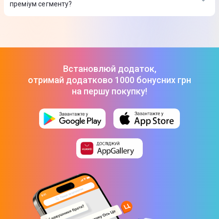
Apple iPhone 17 Pro Max 256GB Deep Blue (MFYP4)
-
66 999
преміум сегменту?
Смартфон Samsung Galaxy S26 Ultra S948B 12/256GB
₴
Cobalt Violet (SM-S948BZVDEUC)
-
64 999 ₴
ТОП-3 дорогих товарів з категорії Смартфони в Харкові в
Apple iPhone 17 Pro Max 256GB Deep Blue (MFYP4)
-
66 999
Цитрусі
₴
Apple iPhone 17 Pro Max 256GB Silver (MFYM4)
-
66 999 ₴
Смартфон Samsung Galaxy S26 Ultra S948B 12/256GB
Cobalt Violet (SM-S948BZVDEUC)
-
64 999 ₴
Встановлюй додаток,
Apple iPhone 17 Pro Max 256GB Deep Blue (MFYP4)
-
66 999
отримай додатково 1000 бонусних грн
₴
на першу покупку!