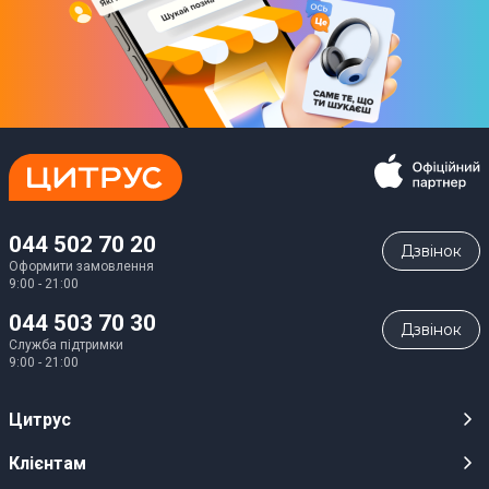
044 502 70 20
Дзвiнок
Оформити замовлення
9:00 - 21:00
044 503 70 30
Дзвiнок
Служба підтримки
9:00 - 21:00
Цитрус
Кар’єра
Клієнтам