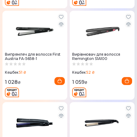
Випрямляч для волосся First
Вирівнювач для волосся
Austria FA-5658-1
Remington S1A100
51 ₴
52 ₴
Кешбек
Кешбек
1 028
1 059
₴
₴