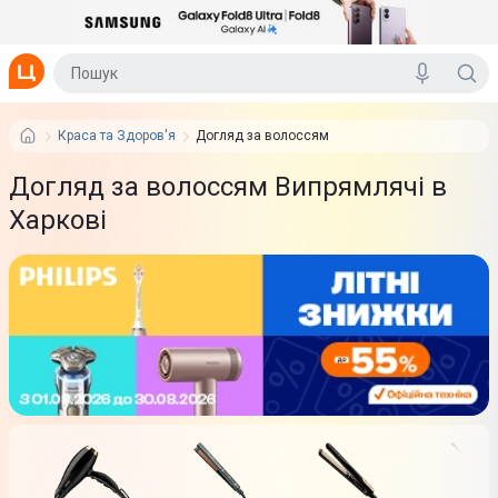
Краса та Здоров'я
Догляд за волоссям
Догляд за волоссям Випрямлячі в
Харкові