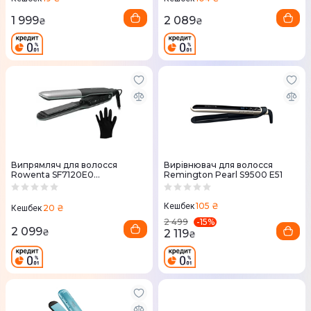
1 999
2 089
₴
₴
Випрямляч для волосся
Вирівнювач для волосся
Rowenta SF7120E0
Remington Pearl S9500 E51
Thermostyle
105 ₴
Кешбек
20 ₴
Кешбек
-
15
%
2 499
2 099
2 119
₴
₴