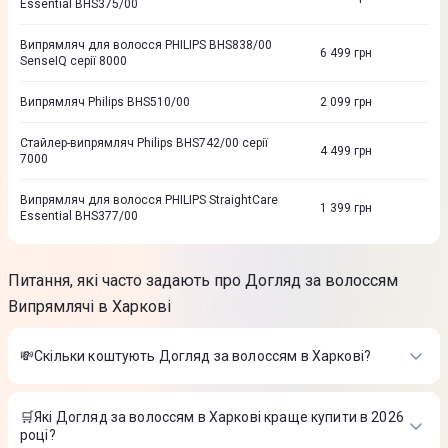
Essential BHS375/00
Випрямляч для волосся PHILIPS BHS838/00
6 499
грн
SenseIQ серії 8000
Випрямляч Philips BHS510/00
2 099
грн
Стайлер-випрямляч Philips BHS742/00 серії
4 499
грн
7000
Випрямляч для волосся PHILIPS StraightCare
1 399
грн
Essential BHS377/00
Питання, які часто задають про Догляд за волоссям
Випрямлячі в Харкові
💸Скільки коштують Догляд за волоссям в Харкові?
Вартість товарів в категорії Догляд за волоссям в Харкові в
інтернет-магазині Цитрус
🛒Які Догляд за волоссям в Харкові краще купити в 2026
році?
Фен Philips ThermoProtect BHD350/10
-
1 099 ₴