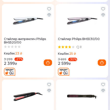
Стайлер-випрямляч Philips
Стайлер Philips BHS530/00
BHS520/00
3
23 ₴
25 ₴
Кешбек
Кешбек
-
27
%
-
30
%
3 299
3 699
2 399
2 599
₴
₴