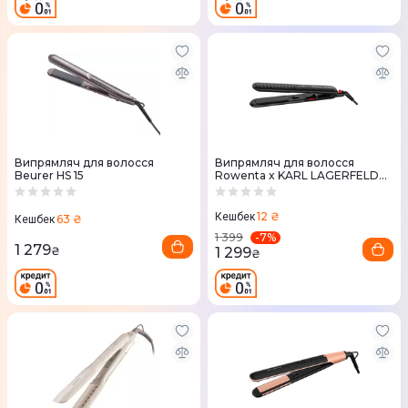
Випрямляч для волосся
Випрямляч для волосся
Beurer HS 15
Rowenta x KARL LAGERFELD
SF323LF0
12 ₴
Кешбек
63 ₴
Кешбек
-
7
%
1 399
1 279
1 299
₴
₴