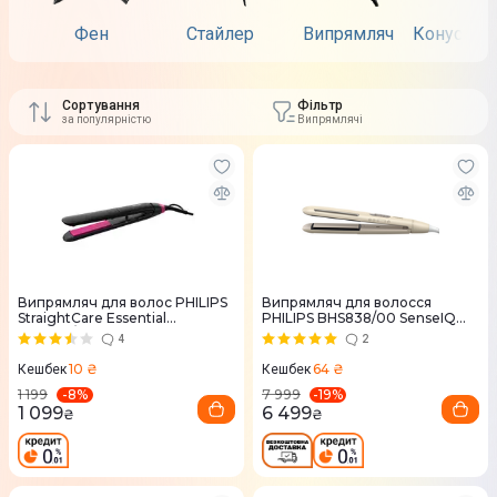
Фен
Стайлер
Випрямляч
Конусні п
Сортування
Фільтр
за популярністю
Випрямлячі
Випрямляч для волос PHILIPS
Випрямляч для волосся
StraightCare Essential
PHILIPS BHS838/00 SenseIQ
BHS375/00
серії 8000
4
2
10 ₴
64 ₴
Кешбек
Кешбек
-
8
%
-
19
%
1 199
7 999
1 099
6 499
₴
₴