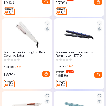
1 719
1 799
₴
₴
Випрямляч Remington Pro-
Вирівнювач для волосся
Ceramic Extra
Remington S7710
94 ₴
Кешбек
93 ₴
Кешбек
-
34
%
2 869
1 879
1 889
₴
₴