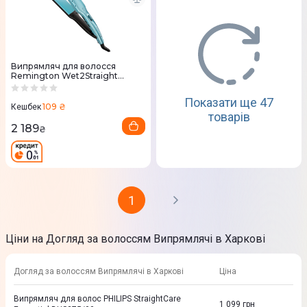
Випрямляч для волосся
Remington Wet2Straight
S7350
Показати ще 47
109 ₴
Кешбек
товарів
2 189
₴
1
Ціни на Догляд за волоссям Випрямлячі в Харкові
Догляд за волоссям Випрямлячі в Харкові
Ціна
Випрямляч для волос PHILIPS StraightCare
1 099
грн