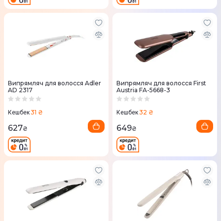
Випрямляч для волосся Adler
Випрямляч для волосся First
AD 2317
Austria FA-5668-3
31 ₴
32 ₴
Кешбек
Кешбек
627
649
₴
₴