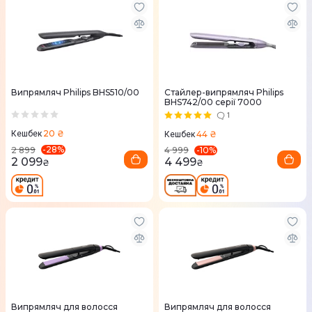
Випрямляч Philips BHS510/00
Стайлер-випрямляч Philips
BHS742/00 серії 7000
1
20 ₴
44 ₴
Кешбек
Кешбек
-
28
%
-
10
%
2 899
4 999
2 099
4 499
₴
₴
Випрямляч для волосся
Випрямляч для волосся