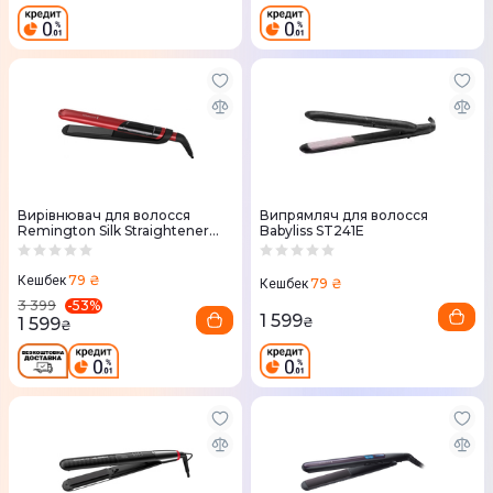
Вирівнювач для волосся
Випрямляч для волосся
Remington Silk Straightener
Babyliss ST241E
S9600
79 ₴
Кешбек
79 ₴
Кешбек
-
53
%
3 399
1 599
1 599
₴
₴