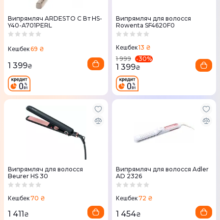
Випрямляч ARDESTO C Вт HS-
Випрямляч для волосся
Y40-A701PERL
Rowenta SF4620F0
13 ₴
Кешбек
69 ₴
Кешбек
-
30
%
1 999
1 399
1 399
₴
₴
Випрямляч для волосся
Випрямляч для волосся Adler
Beurer HS 30
AD 2326
70 ₴
72 ₴
Кешбек
Кешбек
1 411
1 454
₴
₴