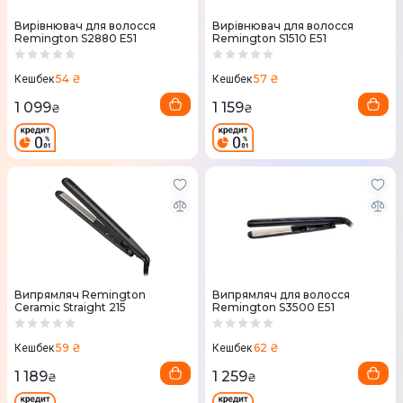
Вирівнювач для волосся
Вирівнювач для волосся
Remington S2880 E51
Remington S1510 E51
54 ₴
57 ₴
Кешбек
Кешбек
1 099
1 159
₴
₴
Випрямляч Remington
Випрямляч для волосся
Ceramic Straight 215
Remington S3500 E51
59 ₴
62 ₴
Кешбек
Кешбек
1 189
1 259
₴
₴