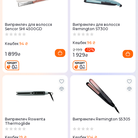
Випрямляч для волосся
Випрямляч для волосся
Sencor SHI 4500GD
Remington S7300
96 ₴
Кешбек
94 ₴
Кешбек
-
12
%
2 199
1 899
1 929
₴
₴
Випрямляч Rowenta
Випрямляч Remington S5305
Thermoglide
19 ₴
104 ₴
Кешбек
Кешбек