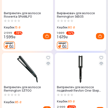
Випрямляч для волосся
Вирівнювач для волосся
Rowenta SF466LF0
Remington S6505
15 ₴
80 ₴
Кешбек
Кешбек
-
38
%
-
14
%
2 599
1 889
1 599
1 619
₴
₴
Випрямляч для волосся
Випрямляч для волосся
Remington S3700
подвійний Revlon One-Step
double straight (RVST2204E)
89 ₴
Кешбек
85 ₴
Кешбек
-
40
%
2 999