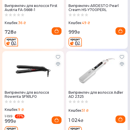
Випрямляч для волосся First
Випрямляч ARDESTO Pearl
Austria FA-5668-1
Cream HS-Y700PERL
36 ₴
49 ₴
Кешбек
Кешбек
728
999
₴
₴
Випрямляч для волосся
Випрямляч для волосся Adler
Rowenta SF161LF0
AD 2325
9 ₴
Кешбек
51 ₴
Кешбек
-
17
%
1 199
1 024
999
₴
₴