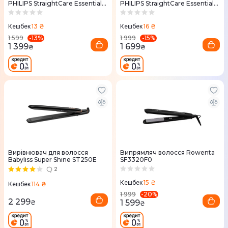
PHILIPS StraightCare Essential
PHILIPS StraightCare Essential
BHS377/00
BHS378/00
13 ₴
16 ₴
Кешбек
Кешбек
-
13
%
-
15
%
1 599
1 999
1 399
1 699
₴
₴
Вирівнювач для волосся
Випрямляч волосся Rowenta
Babyliss Super Shine ST250E
SF3320F0
2
15 ₴
Кешбек
114 ₴
Кешбек
-
20
%
1 999
2 299
1 599
₴
₴