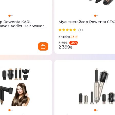
р Rowenta KARL
Мультистайлер Rowenta CF4
ves Addict Hair Waver
8
23 ₴
Кешбек
-
35
%
3 699
2 399
₴