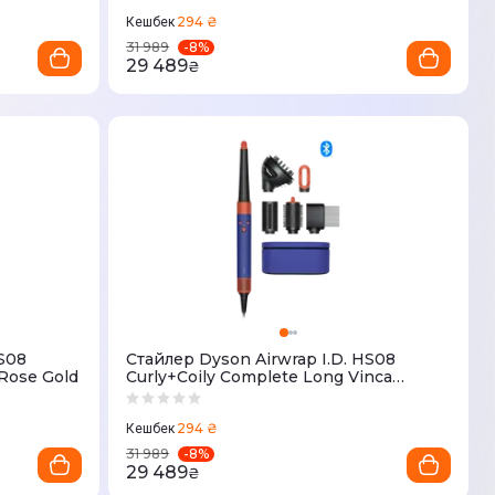
294 ₴
Кешбек
-
8
%
31 989
29 489
₴
HS08
Стайлер Dyson Airwrap I.D. HS08
Rose Gold
Curly+Coily Complete Long Vinca
Blue/Topaz
294 ₴
Кешбек
-
8
%
31 989
29 489
₴