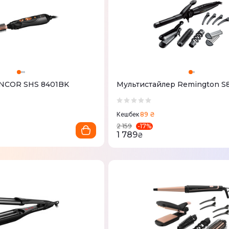
ENCOR SHS 8401BK
Мультистайлер Remington S
89 ₴
Кешбек
-
17
%
2 159
1 789
₴