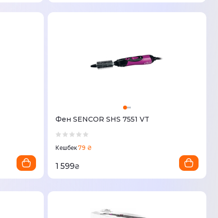
Фен SENCOR SHS 7551 VT
79 ₴
Кешбек
1 599
₴