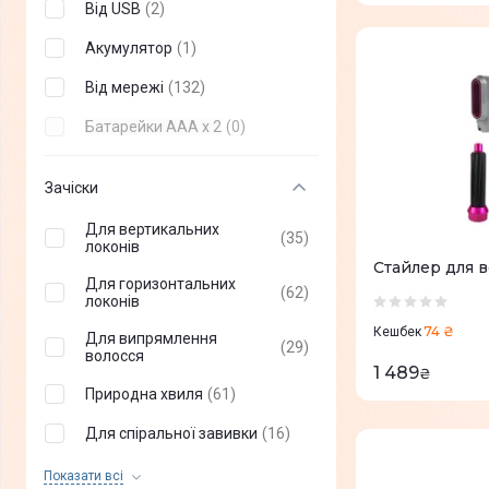
Від USB
(
2
)
MEDICA+
(
0
)
Фен-випрямляч
(
+
2
)
Акумулятор
(
1
)
MPM
(
0
)
Фен-дифузор
(
+
1
)
Від мережі
(
132
)
Ufesa
(
0
)
Мультистайлер
(
+
3
)
Батарейки ААА x 2
(
0
)
GORENJE
(
0
)
Зачіски
Sogo
(
0
)
ESPERANZA
(
0
)
Для вертикальних
(
35
)
локонів
Стайлер для в
First Austria
(
0
)
Для горизонтальних
(
62
)
локонів
Grunhelm
(
0
)
74 ₴
Кешбек
Для випрямлення
Bamix
(
0
)
(
29
)
волосся
1 489
₴
Природна хвиля
(
61
)
Для спіральної завивки
(
16
)
Об'єму
(
56
)
Показати всi