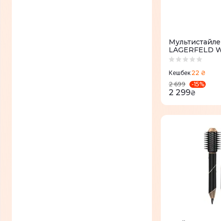
Для великих локонів
(
5
)
Розгладжування
(
1
)
Для природної хвилі
(
4
)
Мультистайле
LAGERFELD Wa
CF471LF0
Підкручування кінчиків
(
2
)
22 ₴
Кешбек
Розчісування волосся
(
0
)
-
15
%
2 699
2 299
₴
Видалення кінчиків, що
(
0
)
січуться.
Дитячий режим
(
0
)
Локони
(
0
)