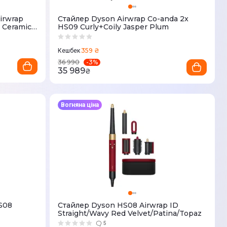
irwrap
Стайлер Dyson Airwrap Co-anda 2x
r Ceramic
HS09 Curly+Coily Jasper Plum
359 ₴
Кешбек
-
3
%
36 990
35 989
₴
Вогняна ціна
HS08
Стайлер Dyson HS08 Airwrap ID
Straight/Wavy Red Velvet/Patina/Topaz
5