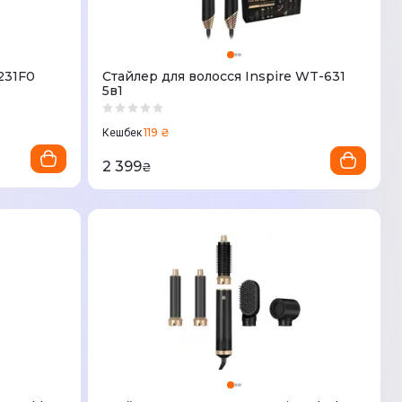
231F0
Стайлер для волосся Inspire WT-631
5в1
119 ₴
Кешбек
2 399
₴