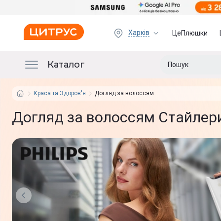
Харків
ЦеПлюшки
Каталог
Краса та Здоров'я
Догляд за волоссям
Догляд за волоссям Стайлери