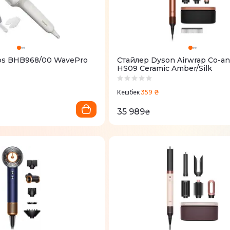
ips BHB968/00 WavePro
Стайлер Dyson Airwrap Co-an
HS09 Ceramic Amber/Silk
359 ₴
Кешбек
35 989
₴