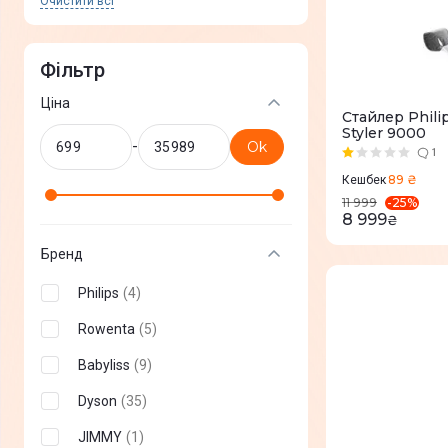
Очистити всi
Фільтр
Ціна
Стайлер Phil
Styler 9000
-
Ok
1
89 ₴
Кешбек
-
25
%
11 999
8 999
₴
Бренд
Philips
(
4
)
Rowenta
(
5
)
Babyliss
(
9
)
Dyson
(
35
)
JIMMY
(
1
)