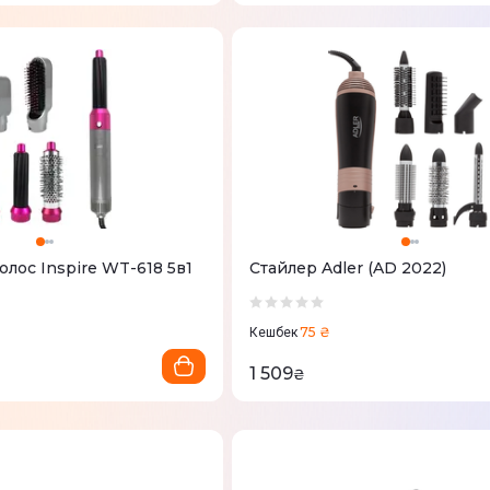
олос Inspire WT-618 5в1
Стайлер Adler (AD 2022)
75 ₴
Кешбек
1 509
₴