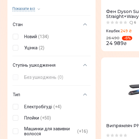
Xiaomi
(
1
)
Показати всi
Фен Dyson Su
Straight+Wavy
VALERA
(
2
)
мідь)
6
Стан
Remington
(
5
)
249 ₴
Кешбек
Новий
(
134
)
-
6
%
26 490
CECOTEC
(
22
)
24 989
₴
Уцінка
(
2
)
Mova
(
2
)
Camry
(
1
)
Ступінь ушкодження
Enchen
(
2
)
Без ушкоджень
(
0
)
Sonifer
(
2
)
Тип
AENO
(
1
)
Електробігуді
(
+
4
)
AIMED
(
4
)
Плойки
(
+
50
)
Inspire
(
13
)
Випрямляч Ph
Машинки для завивки
Revlon
(
5
)
(
+
16
)
волосся