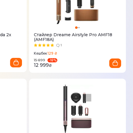
da 2x
Стайлер Dreame Airstyle Pro AMF18
(AMF18A)
1
129 ₴
Кешбек
-
18
%
15 899
12 999
₴