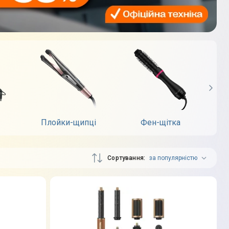
Плойки-щипці
Фен-щітка
Машин
Сортування
за популярністю