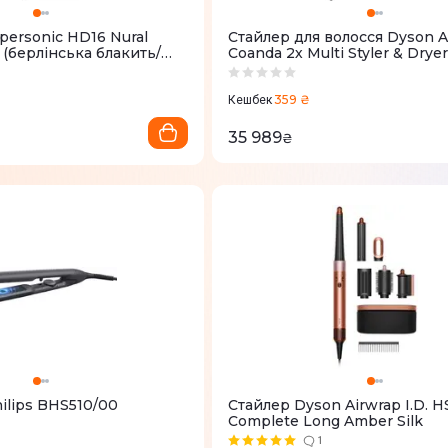
personic HD16 Nural
Стайлер для волосся Dyson A
 (берлінська блакить/
Coanda 2х Multi Styler & Drye
Pink/Rose
359 ₴
Кешбек
35 989
₴
ilips BHS510/00
Стайлер Dyson Airwrap I.D. 
Complete Long Amber Silk
1