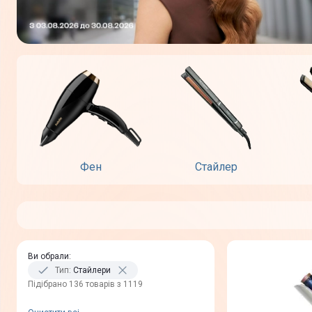
Фен
Стайлер
Ви обрали
:
Тип
:
Стайлери
Пiдiбрано 136 товарів з 1119