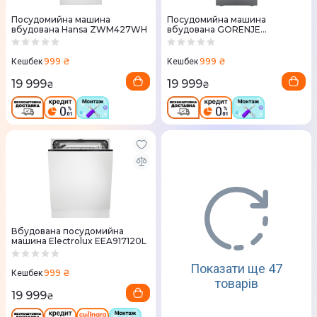
Посудомийна машина
Посудомийна машина
вбудована Hansa ZWM427WH
вбудована GORENJE
GS541D10X
999 ₴
999 ₴
Кешбек
Кешбек
19 999
19 999
₴
₴
Вбудована посудомийна
машина Electrolux EEA917120L
Показати ще 47
999 ₴
Кешбек
товарів
19 999
₴