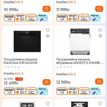
549 ₴
599 ₴
Кешбек
Кешбек
10 999
11 999
₴
₴
Посудомийна машина
Посудомийна машина
Electrolux ESF2400OK
вбудована ARDESTO DWMB-
V605
624 ₴
Кешбек
649 ₴
Кешбек
-
2
%
12 799
12 999
12 499
₴
₴