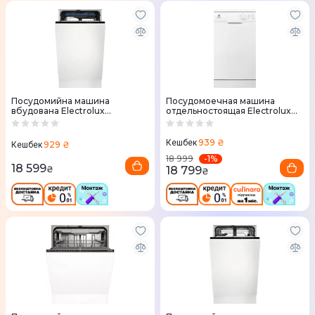
Посудомийна машина
Посудомоечная машина
вбудована Electrolux
отдельностоящая Electrolux
EEA13200L
ESA12110SW
939 ₴
Кешбек
929 ₴
Кешбек
-
1
%
18 999
18 599
18 799
₴
₴