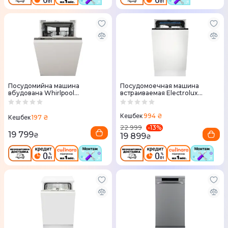
Посудомийна машина
Посудомоечная машина
вбудована Whirlpool
встраиваемая Electrolux
WSIO3O34PFEX
EEA23200L
994 ₴
Кешбек
197 ₴
Кешбек
-
13
%
22 999
19 799
19 899
₴
₴