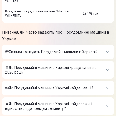
W7IHT58T
Вбудована посудомийна машина Whirlpool
29 199
грн
W8IHF58TU
Питання, які часто задають про Посудомийні машини в
Харкові
💸Скільки коштують Посудомийні машини в Харкові?
Вартість товарів в категорії Посудомийні машини в Харкові в
інтернет-магазині Цитрус
🛒Які Посудомийні машини в Харкові краще купити в
2026 році?
Посудомийна машина вбудована Whirlpool WIC3C33PFE
-
20 799 ₴
Найкращі Посудомийні машини в Харкові в 2026 році на
Посудомийна машина вбудована Whirlpool WSFO3O23PF
-
думку інтернет-магазину Цитрус
18 399 ₴
📢Які Посудомийні машини в Харкові найдешевші?
Посудомийна машина вбудована Beko BDIS161E0Q
-
Посудомийна машина вбудована Whirlpool WIC3C33PFE
-
15 999 ₴
На сьогодні найдешевші Посудомийні машини в Харкові
20 799 ₴
Посудомийна машина вбудована Whirlpool WSFO3O23PF
-
🔥Які Посудомийні машини в Харкові найдорожчі і
Посудомийна машина вбудована Whirlpool WIC3C33PFE
-
18 399 ₴
відносяться до преміум сегменту?
20 799 ₴
Посудомийна машина вбудована Beko BDIS161E0Q
-
Посудомийна машина вбудована Whirlpool WSFO3O23PF
-