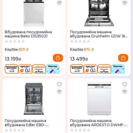
Вбудована посудомийна
Посудомийна машина
машина Beko DIS35021
вбудована Grunhelm GDW 160
S
659 ₴
674 ₴
Кешбек
Кешбек
13 199
13 499
₴
₴
Посудомийна машина
Посудомийна машина
вбудована Edler EBD-
вбудована ARDESTO DWMF-
6030PDHS
G605W