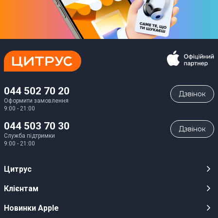
044 502 70 20
Дзвiнок
Оформити замовлення
9:00 - 21:00
044 503 70 30
Дзвiнок
Служба підтримки
9:00 - 21:00
Цитрус
Кар’єра
Клієнтам
Магазини
Публічні оферти
Новинки Apple
Для ЗМІ