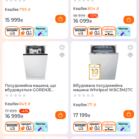
804 ₴
Кешбек
799 ₴
Кешбек
-
13
%
18 399
15 999
16 099
₴
₴
Посудомийна машина, що
Вбудована посудомийна
вбудовується GORENJE
машина Whirlpool WSIC3M27C
GV520E11
849 ₴
Кешбек
171 ₴
Кешбек
-
4
%
17 699
17 199
16 999
₴
₴