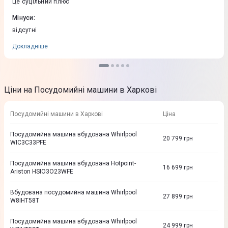
Це суцільний плюс
полиця регулюється по висоті. вона нереально величезна
всередині. миє якісно.
Мінуси
:
відсутні
Докладніше
Ціни на Посудомийні машини в Харкові
Посудомийні машини в Харкові
Ціна
Посудомийна машина вбудована Whirlpool
20 799
грн
WIC3C33PFE
Посудомийна машина вбудована Hotpoint-
16 699
грн
Ariston HSIO3O23WFE
Вбудована посудомийна машина Whirlpool
27 899
грн
W8IHT58T
Посудомийна машина вбудована Whirlpool
24 999
грн