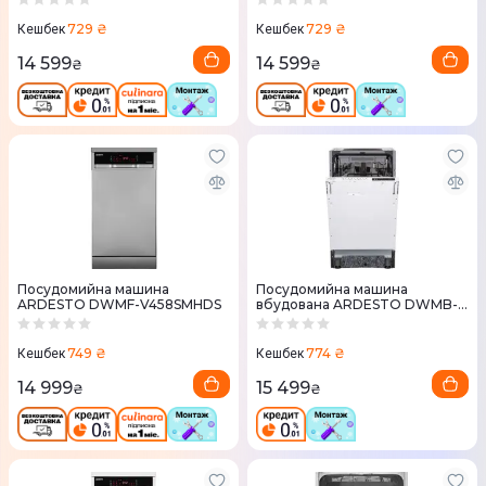
729 ₴
729 ₴
Кешбек
Кешбек
14 599
14 599
₴
₴
Посудомийна машина
Посудомийна машина
ARDESTO DWMF-V458SMHDS
вбудована ARDESTO DWMB-
V459SMH3
749 ₴
774 ₴
Кешбек
Кешбек
14 999
15 499
₴
₴