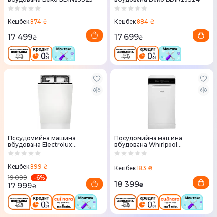
874 ₴
884 ₴
Кешбек
Кешбек
17 499
17 699
₴
₴
Посудомийна машина
Посудомийна машина
вбудована Electrolux
вбудована Whirlpool
EEA71210L
WSFO3O23PF
899 ₴
Кешбек
183 ₴
Кешбек
-
6
%
19 099
18 399
17 999
₴
₴