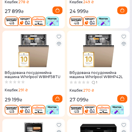
278 ₴
249 ₴
Кешбек
Кешбек
27 899
24 999
₴
₴
Вбудована посудомийна
Вбудована посудомийна
машина Whirlpool W8IHF58TU
машина Whirlpool W8IHP42L
1
291 ₴
270 ₴
Кешбек
Кешбек
29 199
27 099
₴
₴