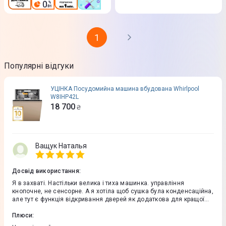
1
Популярні відгуки
УЦІНКА Посудомийна машина вбудована Whirlpool
W8IHP42L
18 700
₴
Ващук Наталья
Досвід використання
:
Я в захваті. Настільки велика і тиха машинка. управління
кнопочне, не сенсорне. А я хотіла щоб сушка була конденсаційна,
але тут є функція відкривання дверей як додаткова для кращої
сушки. є кнопка power, що збільшує тиск води на 60% для
особливо забруднених предметів. ну а внутрішній простір просто
Плюси
:
вразив. Я думала що третя полиця вкраде місце, але ні. друга