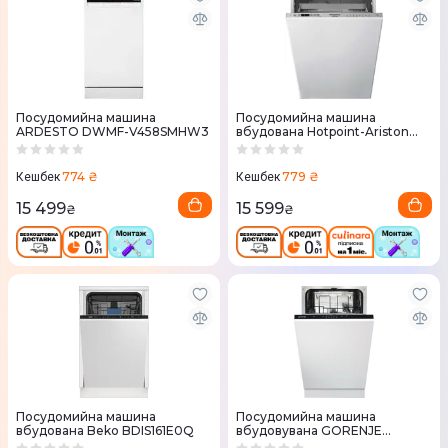
Посудомийна машина
Посудомийна машина
ARDESTO DWMF-V458SMHW3
вбудована Hotpoint-Ariston
HSIC3T127C
774 ₴
779 ₴
Кешбек
Кешбек
15 499
15 599
₴
₴
Посудомийна машина
Посудомийна машина
вбудована Beko BDIS161E0Q
вбудовувана GORENJE
GV520E15