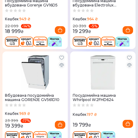
Посудомийна машина
Посудомийна машина
вбудована Gorenje GV16D5
вбудована Electrolux
EEA17200L
949 ₴
964 ₴
Кешбек
Кешбек
-
14
%
-
5
%
22 099
20 399
18 999
19 299
₴
₴
Вбудована посудомийна
Посудомийна машина
машина GORENJE GV561D10
Whirlpool W2FHD624
969 ₴
Кешбек
197 ₴
Кешбек
-
17
%
23 399
19 799
19 399
₴
₴