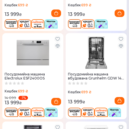
699 ₴
699 ₴
Кешбек
Кешбек
13 999
13 999
₴
₴
Посудомийна машина
Посудомийна машина
Electrolux ESF2400OS
вбудована Grunhelm GDW 145
MG
699 ₴
Кешбек
699 ₴
Кешбек
-
1
%
14 099
13 999
13 999
₴
₴