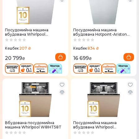
Посудомийна машина
Посудомийна машина
вбудована Whirlpool
вбудована Hotpoint-Ariston
WIC3C33PFE
HSIO3O23WFE
207 ₴
834 ₴
Кешбек
Кешбек
20 799
16 699
₴
₴
Вбудована посудомийна
Посудомийна машина
машина Whirlpool W8IHT58T
вбудована Whirlpool
W7IHT58T