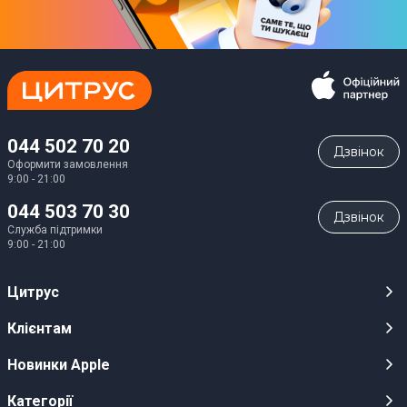
044 502 70 20
Дзвiнок
Оформити замовлення
9:00 - 21:00
044 503 70 30
Дзвiнок
Служба підтримки
9:00 - 21:00
Цитрус
Кар’єра
Клієнтам
Магазини
Публічні оферти
Новинки Apple
Для ЗМІ
Відеоогляди
iPhone 17
Категорії