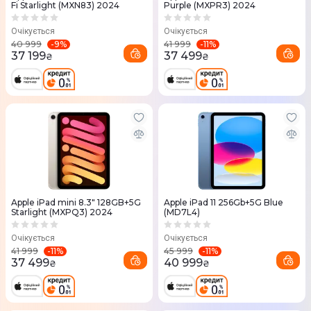
Fi Starlight (MXN83) 2024
Purple (MXPR3) 2024
Очікується
Очікується
-
9
%
-
11
%
40 999
41 999
37 199
37 499
₴
₴
Apple iPad mini 8.3" 128GB+5G
Apple iPad 11 256Gb+5G Blue
Starlight (MXPQ3) 2024
(MD7L4)
Очікується
Очікується
-
11
%
-
11
%
41 999
45 999
37 499
40 999
₴
₴