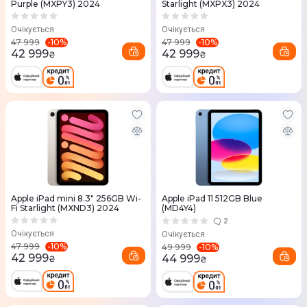
Purple (MXPY3) 2024
Starlight (MXPX3) 2024
Очікується
Очікується
-
10
%
-
10
%
47 999
47 999
42 999
42 999
₴
₴
Apple iPad mini 8.3" 256GB Wi-
Apple iPad 11 512GB Blue
Fi Starlight (MXND3) 2024
(MD4Y4)
2
Очікується
Очікується
-
10
%
47 999
-
10
%
49 999
42 999
44 999
₴
₴