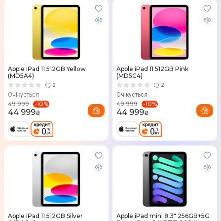
Apple iPad 11 512GB Yellow
Apple iPad 11 512GB Pink
(MD5A4)
(MD5C4)
2
2
Очікується
Очікується
-
10
%
-
10
%
49 999
49 999
44 999
44 999
₴
₴
Apple iPad 11 512GB Silver
Apple iPad mini 8.3" 256GB+5G