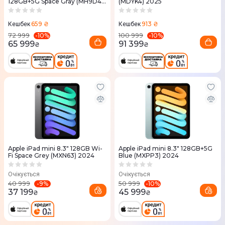
128GB+5G Space Gray (MH9D4)
(MDYK4) 2025
2026
659 ₴
913 ₴
Кешбек
Кешбек
-
10
%
-
10
%
72 999
100 999
65 999
91 399
₴
₴
Apple iPad mini 8.3" 128GB Wi-
Apple iPad mini 8.3" 128GB+5G
Fi Space Grey (MXN63) 2024
Blue (MXPP3) 2024
Очікується
Очікується
-
9
%
-
10
%
40 999
50 999
37 199
45 999
₴
₴