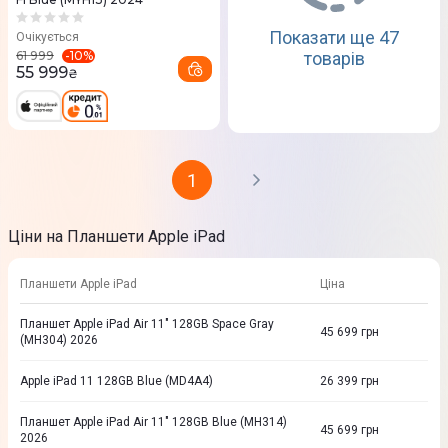
Показати ще 47
Очікується
-
10
%
61 999
товарів
55 999
₴
1
Ціни на Планшети Apple iPad
Планшети Apple iPad
Ціна
Планшет Apple iPad Air 11" 128GB Space Gray
45 699
грн
(MH304) 2026
Apple iPad 11 128GB Blue (MD4A4)
26 399
грн
Планшет Apple iPad Air 11" 128GB Blue (MH314)
45 699
грн
2026