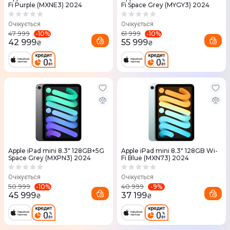
Fi Purple (MXNE3) 2024
Fi Space Grey (MYGY3) 2024
Очікується
Очікується
-
10
%
-
10
%
47 999
61 999
42 999
55 999
₴
₴
Apple iPad mini 8.3" 128GB+5G
Apple iPad mini 8.3" 128GB Wi-
Space Grey (MXPN3) 2024
Fi Blue (MXN73) 2024
Очікується
Очікується
-
10
%
-
9
%
50 999
40 999
45 999
37 199
₴
₴