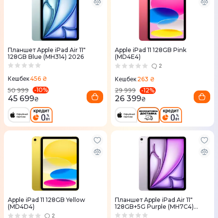
Планшет Apple iPad Air 11"
Apple iPad 11 128GB Pink
128GB Blue (MH314) 2026
(MD4E4)
2
456 ₴
263 ₴
Кешбек
Кешбек
-
10
%
-
12
%
50 999
29 999
45 699
26 399
₴
₴
Apple iPad 11 128GB Yellow
Планшет Apple iPad Air 11"
(MD4D4)
128GB+5G Purple (MH7C4)
2026
2