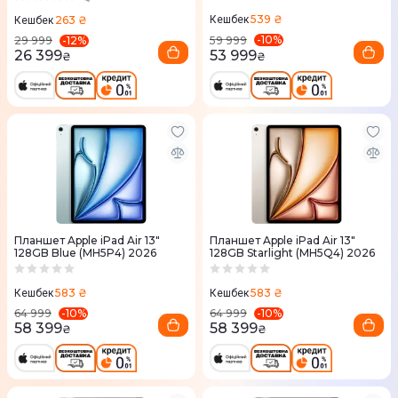
539 ₴
263 ₴
Кешбек
Кешбек
-
10
%
-
12
%
59 999
29 999
53 999
26 399
₴
₴
Планшет Apple iPad Air 13"
Планшет Apple iPad Air 13"
128GB Blue (MH5P4) 2026
128GB Starlight (MH5Q4) 2026
583 ₴
583 ₴
Кешбек
Кешбек
-
10
%
-
10
%
64 999
64 999
58 399
58 399
₴
₴