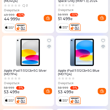
(MD4Q4)
Space Grey (MXPT3) 2024
2
Очікується
Очікується
-
10
%
56 999
-
10
%
49 999
51 499
44 999
₴
₴
Apple iPad 11 512Gb+5G Silver
Apple iPad 11 512Gb+5G Blue
(MD7P4)
(MD7Q4)
Очікується
Очікується
-
9
%
-
9
%
58 999
58 999
53 499
53 499
₴
₴