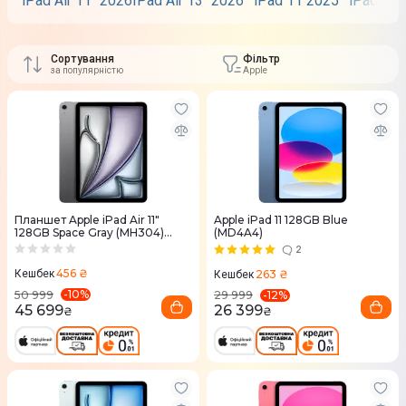
iPad Air 11" 2026
IPad Air 13" 2026
iPad 11 2025
iPad Pro
Сортування
Фільтр
за популярністю
Apple
Планшет Apple iPad Air 11"
Apple iPad 11 128GB Blue
128GB Space Gray (MH304)
(MD4A4)
2026
2
456 ₴
263 ₴
Кешбек
Кешбек
-
10
%
-
12
%
50 999
29 999
45 699
26 399
₴
₴