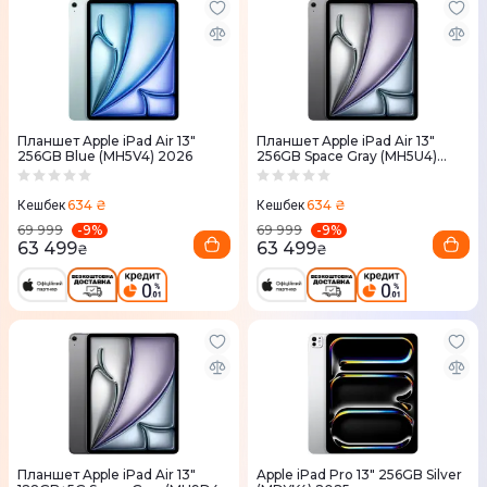
Планшет Apple iPad Air 13"
Планшет Apple iPad Air 13"
256GB Blue (MH5V4) 2026
256GB Space Gray (MH5U4)
2026
634 ₴
634 ₴
Кешбек
Кешбек
-
9
%
-
9
%
69 999
69 999
63 499
63 499
₴
₴
Планшет Apple iPad Air 13"
Apple iPad Pro 13" 256GB Silver