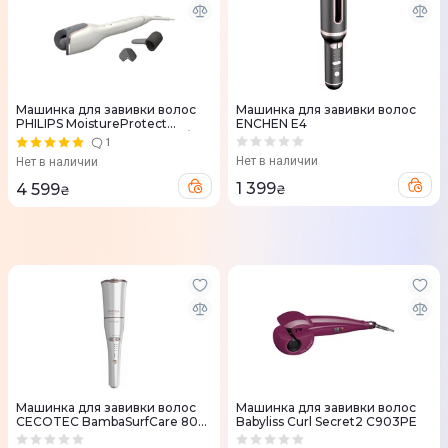
Машинка для завивки волос
Машинка для завивки волос
PHILIPS MoistureProtect
ENCHEN E4
StyleCare Prestige BHB878/00
1
Нет в наличии
Нет в наличии
1 399
4 599
₴
₴
Машинка для завивки волос
Машинка для завивки волос
CECOTEC BambaSurfCare 800
Babyliss Curl Secret2 C903PE
Magic Wave Pro CCTC-04216