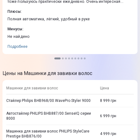
тоже пользуюсь практически ежедневно. Очень интересная
конструкция. Ручка длинная, удобная, сам корпус не тяжелый.
Локоны захватывает и накручивает автоматически, в конце
Плюсы
:
выдает звуковой сигнал об окончании процесса. Нагревается до
Полная автоматика, лёгкий, удобный в руке
необходимой температуры меньше чем за минуту. Самое
главное, что еще ни разу волосы не пережгла и не пересушила,
Минусы
:
прическа всегда получается идеальной. Внутри этот прибор
имеет специальное покрытие, которое делает волосы
Не найдено
блестящими и их легко расчесывать. Укладка с такой плойкой
происходит очень быстро. Благодарна за такой прекрасный совет
Подробнее
своей знакомой.
Цены на Машинки для завивки волос
Машинки для завивки волос
Цена
Стайлер Philips BHB968/00 WavePro Styler 9000
8 999
грн
Автостайлер PHILIPS BHB887/00 SenseIQ серии
6 999
грн
8000
Машинка для завивки волос PHILIPS StyleCare
4 999
грн
Prestige BHB876/00