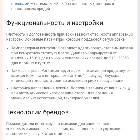
волосами
— оптимальный выбор для плотных, жестких и
непослушных прядей.
Функциональность и настройки
Плотность и долговечность прически зависит от точности аппаратных
настроек. Основные параметры, которые поддаются регулировке:
Температурный контроль: Позволяет адаптировать степень нагрева
под конкретную структуру волос. Диапазон варьируется от
щадящих 150°C для тонких и осветленных прядей до 210–230°C
для плотных и густых.
Таймер нагрева: Регламентирует время нахождения пряди внутри
камеры (обычно с интервалами от 8 до 14 секунд). Звуковая
индикация готовности завитка исключает риск пересушивания.
Настройка направления локона: Доступна завивка от лица, к лицу
или автоматическое чередование сторон для создания
максимально естественной, текстурной укладки.
Технологии брендов
Производители интегрируют в машинки для завивки волос
уникальные инженерные решения, направленные на улучшение
эргономики и результатов стайлинга.