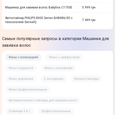
Машинка для завивки волос Babyliss C1700E
5 999
грн
Автостайлер PHILIPS 8000 Series BHB886/00 с
7 499
грн
технологией SenseIQ
Самые популярные запросы в категории Машинки для
завивки волос
Фены с ионизацией
Фены с диффузором
Фены недорогие
Фены с насадками
Фены дорожные
С насадками
Мультистайлеры
Фены профессиональные
Автоматические стайлеры для завивки волос
Стайлеры 5 в 1
Профессиональные