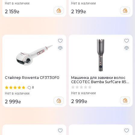
Нет в наличии
Нет в наличии
2 159
2 199
₴
₴
Стайлер Rowenta CF3730F0
Машинка для завивки волос
CECOTEC Bamba SurfCare 850
Magic Waves Vision
8
Нет в наличии
Нет в наличии
2 999
2 999
₴
₴