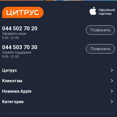
044 502 70 20
Позвонить
Оформить заказ
9:00 - 21:00
044 503 70 30
Позвонить
Служба поддержки
9:00 - 21:00
Цитрус
Карьера
Клиентам
Магазины
Публичные оферты
Новинки Apple
Для СМИ
Видеообзоры
iPhone 17
Категории
Оптовым клиентам
Акции, розыгрыши, призы
iPhone 17 Pro
Аудио
Служба поддержки клиентов
Инструкции и прошивки
iPhone 17 Pro Max