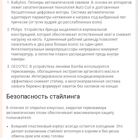
BaByliss. Пионеры автоматической завивки. В основе их аппаратов
лежит запатентованная технология Auto Curl и долговечные
бесщеточные цифровые моторы. Система автоматически
адаптирует параметры натяжения и нагрева под выбранный тип
прически (от тугих кудрей до расслабленных волн).
Philips. Устройства бренда выделяются вертикальной
конструкцией, которая обеспечивает естественный хват и снижает
нагрузку на кисть. Удлиненный рабочий цилиндр позволяет
захватывать в два раза больше волос за один цикл.
Интеллектуальные микропроцессоры непрерывно измеряют
температуру, а лепестки плавно распределяют прядь внутри
камеры.
CECOTEC. В устройствах линейки Bamba используются
термокамеры, обогащенные экстрактом арганового масла и
кератином. Интегрированное ионное кондиционирование
эффективно снимает статику, а многонаправленная система
захвата бережно формирует завиток без заломов на концах.
Безопасность стайлинга
В отличие от открытых конусных, закрытая термокамера
автоматических плоек обеспечивает максимальную защиту
пользователя.
Внешний пластиковый корпус всегда остается холодным. Это
делает возможным стайлинг вплотную к корням и без риска
обжечь руки или кожу головы.