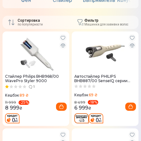
Фен
Стайлер
Выпрямитель
Конусные
Сортировка
Фильтр
по популярности
Машинки для завивки волос
Стайлер Philips BHB968/00
Автостайлер PHILIPS
WavePro Styler 9000
BHB887/00 SenseIQ серии
8000
1
69 ₴
89 ₴
Кешбэк
Кешбэк
-
18
%
-
25
%
8 499
11 999
6 999
8 999
₴
₴