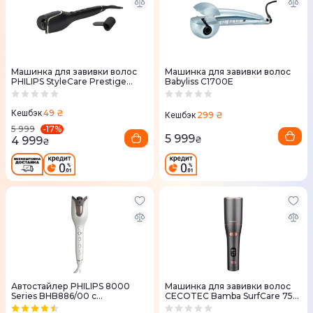
Машинка для завивки волос
Машинка для завивки волос
PHILIPS StyleCare Prestige
Babyliss C1700E
BHB876/00
49 ₴
Кешбэк
299 ₴
Кешбэк
-
17
%
5 999
5 999
4 999
₴
₴
Автостайлер PHILIPS 8000
Машинка для завивки волос
Series BHB886/00 с
CECOTEC Bamba SurfCare 750
технологией SenseIQ
Travel Magic Waves