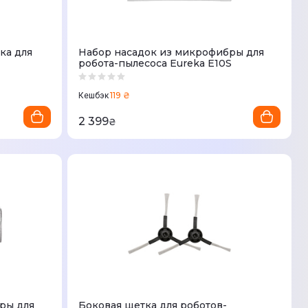
ка для
Набор насадок из микрофибры для
робота-пылесоса Eureka E10S
119 ₴
Кешбэк
2 399
₴
ры для
Боковая щетка для роботов-