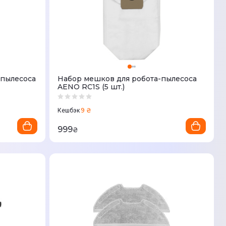
 пылесоса
Набор мешков для робота-пылесоса
AENO RC1S (5 шт.)
9 ₴
Кешбэк
999
₴