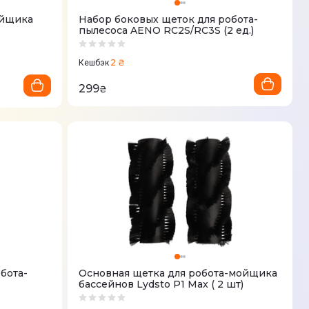
ойщика
Набор боковых щеток для робота-
пылесоса AENO RC2S/RC3S (2 ед.)
2 ₴
Кешбэк
299
₴
бота-
Основная щетка для робота-мойщика
бассейнов Lydsto P1 Max ( 2 шт)