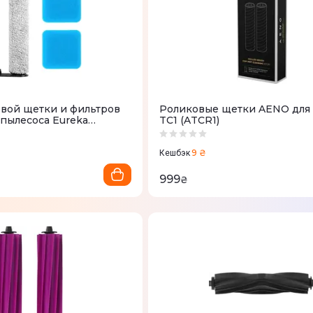
вой щетки и фильтров
Роликовые щетки AENO для
пылесоса Eureka
TC1 (ATCR1)
9 ₴
Кешбэк
999
₴