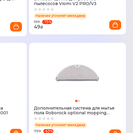
пылесосов Viomi V2 PRO/V3
Наличие уточняет менеджер
-
75
%
199
49
₴
са
Дополнительная система для мытья
B001
пола Roborock optional mopping
system Pure/E4/E5/Q7
Наличие уточняет менеджер
-
63
%
799