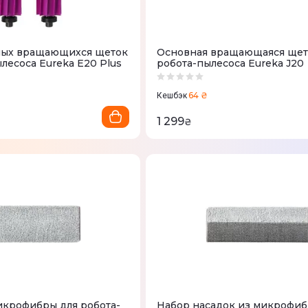
ных вращающихся щеток
Основная вращающаяся щет
лесоса Eureka E20 Plus
робота-пылесоса Eureka J20
64 ₴
Кешбэк
1 299
₴
икрофибры для робота-
Набор насадок из микрофиб