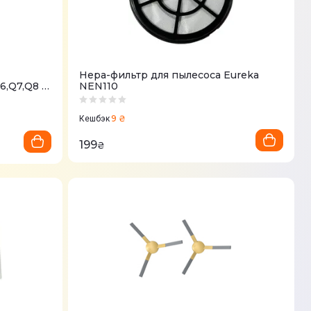
Hepa-фильтр для пылесоса Eureka
6,Q7,Q8 -
NEN110
9 ₴
Кешбэк
199
₴