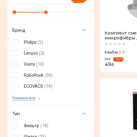
Бренд
Комплект сме
микрофибры д
Philips
(
5
)
роботов-пыле
PRO/V3/SE
2 ₴
Кешбэк
Lenovo
(
3
)
-
75
%
199
49
Viomi
(
10
)
₴
RoboRock
(
26
)
ECOVACS
(
14
)
EUREKA
(
14
)
Показать все
AENO
(
9
)
Тип
Lydsto
(
7
)
Фильтр
(
18
)
iRobot
(
1
)
Щетка
(
25
)