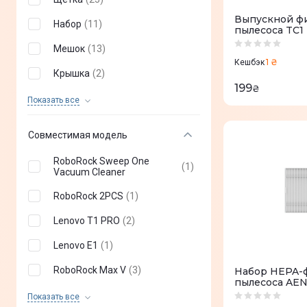
Dreame
(
1
)
Выпускной фи
Набор
(
11
)
пылесоса TC1
Xiaomi
(
1
)
Мешок
(
13
)
1 ₴
Кешбэк
Крышка
(
2
)
199
₴
Магнитная лента
(
1
)
Показать все
Микрофибра
(
7
)
Совместимая модель
Зарядная станция
(
4
)
RoboRock Sweep One
(
1
)
Контейнер для мусора
Vacuum Cleaner
(
1
)
RoboRock 2PCS
(
1
)
Резервуар для воды
(
2
)
Lenovo T1 PRO
(
2
)
Lenovo E1
(
1
)
RoboRock Max V
(
3
)
Набор HEPA-ф
пылесоса AENO
RoboRock S6
(
4
)
Показать все