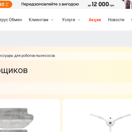
трус Обмен
Клиентам
Услуги
Акции
Новости
ессуары для роботов-пылесосов
рщиков