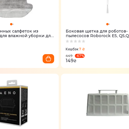
нных салфеток из
Боковая щетка для роботов-
ля влажной уборки для
пылесосов Roborock E5, Q5,Q
сосов Viomi V2
Series, S5,S6,S7,S8 - Series
7 ₴
Кешбэк
-
67
%
449
149
₴