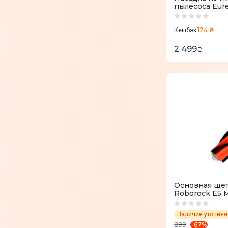
пылесоса Eur
124 ₴
Кешбэк
2 499
₴
Основная щет
Roborock E5 M
Наличие уточня
-
67
%
299