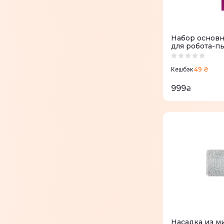
Набор основ
для робота-пы
49 ₴
Кешбэк
999
₴
Насадка из м