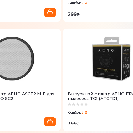
2 ₴
Кешбэк
299
₴
тр AENO ASCF2 MIF для
Выпускной фильтр AENO EP
NO SC2
пылесоса TC1 (ATCFD1)
3 ₴
Кешбэк
399
₴