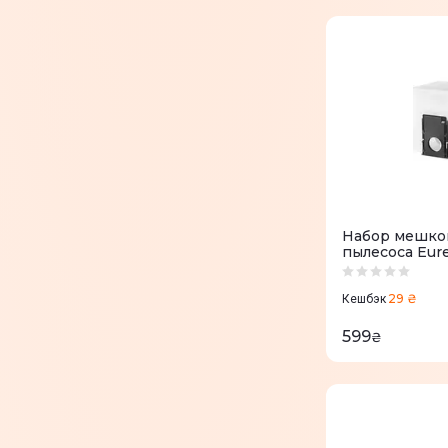
AENO RC1S
(
3
)
AENO RC2S
(
2
)
AENO RC3S
(
2
)
Roborock S7 MaxV
(
4
)
Roborock серии Е, 54, 55, 56
(
1
)
Roborock серии E, S4, S5, S6
(
2
)
Roborock S7 MaxV Ultra
(
2
)
Набор мешков
пылесоса Eur
Roborock Q7 Max
(
5
)
29 ₴
Кешбэк
599
₴