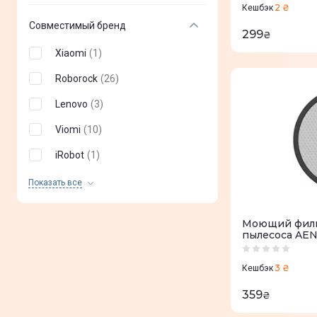
2 ₴
Кешбэк
RoboRock S5 Max
(
7
)
Совместимый бренд
299
₴
RoboRock Pure
(
5
)
Xiaomi
(
1
)
RoboRock E4
(
5
)
Roborock
(
26
)
Viomi V3
(
8
)
Lenovo
(
3
)
Viomi V2 PRO
(
8
)
Viomi
(
10
)
Viomi S9
(
2
)
iRobot
(
1
)
Viomi SE
(
6
)
Lydsto
(
7
)
Показать все
iRobot Roomba s9
(
1
)
AENO
(
9
)
RoboRock S7
(
5
)
Моющий филь
пылесоса AE
Mi Robot Vacuum-Mop 2
(
1
)
Ultra
3 ₴
Кешбэк
Lydsto R1D
(
4
)
359
₴
Lydsto R1
(
4
)