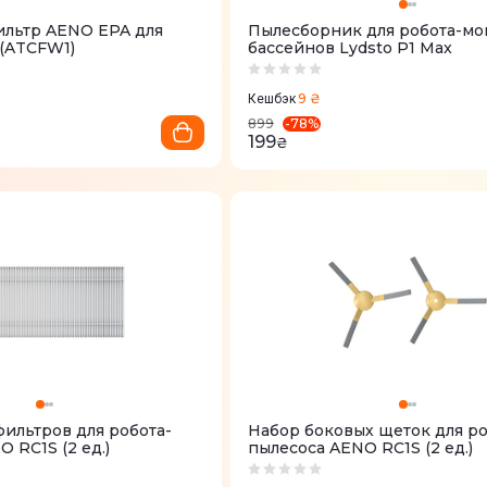
льтр AENO EPA для
Пылесборник для робота-м
 (ATCFW1)
бассейнов Lydsto P1 Max
9 ₴
Кешбэк
-
78
%
899
199
₴
ильтров для робота-
Набор боковых щеток для ро
 RC1S (2 ед.)
пылесоса AENO RC1S (2 ед.)