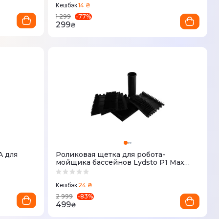
14 ₴
Кешбэк
-
77
%
1 299
299
₴
A для
Роликовая щетка для робота-
мойщика бассейнов Lydsto P1 Max
(комплект)
24 ₴
Кешбэк
-
83
%
2 999
499
₴