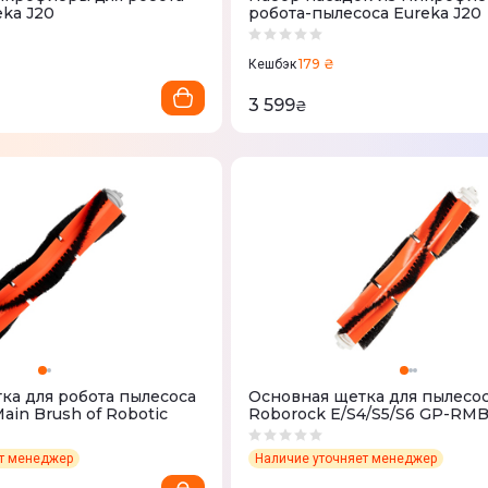
eka J20
робота-пылесоса Eureka J20
179 ₴
Кешбэк
3 599
₴
ка для робота пылесоса
Основная щетка для пылесо
ain Brush of Robotic
Roborock E/S4/S5/S6 GP-RM
ет менеджер
Наличие уточняет менеджер