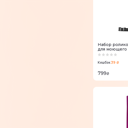
Набор ролико
для моющего 
New400
39 ₴
Кешбэк
799
₴