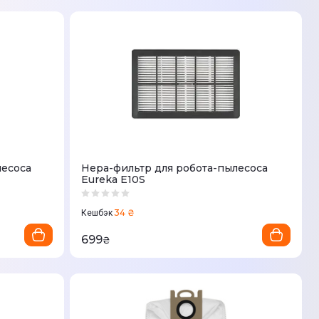
лесоса
Hepa-фильтр для робота-пылесоса
Eureka E10S
34 ₴
Кешбэк
699
₴