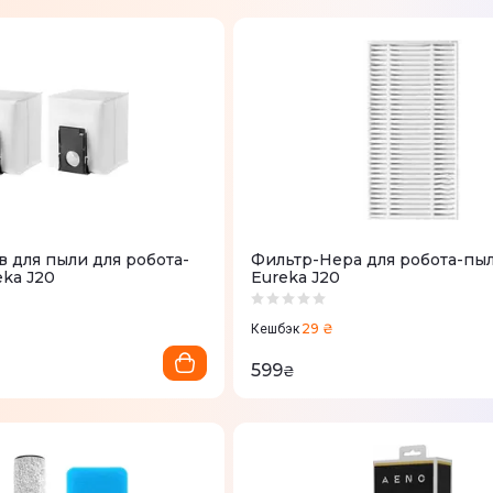
 для пыли для робота-
Фильтр-Hepa для робота-пы
eka J20
Eureka J20
29 ₴
Кешбэк
599
₴