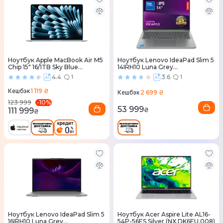
Ноутбук Apple MacBook Air M5
Ноутбук Lenovo IdeaPad Slim 5
Chip 15" 16/1TB Sky Blue
14IRH10 Luna Grey
(MDVT4) 2026
(83HR00BCRA)
4.4
3.6
1
1
1 119 ₴
Кешбэк
2 699 ₴
Кешбэк
-
10
%
123 999
53 999
111 999
₴
₴
Ноутбук Lenovo IdeaPad Slim 5
Ноутбук Acer Aspire Lite AL16-
16IRH10 Luna Grey
54P-56ES Silver (NX.DK6EU.008)