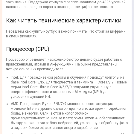
закрывания. Поддержка стилуса с распознаванием до 4096 уровней
нажатия превращает экран в полноценное цифровое полотно.
Как читать технические характеристики
Перед тем как купить ноутбук, важно понимать, что стоит за цифрами
в спецификациях.
Процессор (CPU)
Процессор определяет, насколько быстро девайс будет работать с
приложениями, играми и AI-функциями. На рынке представлены
четыре основных производителя:
Intel. Для повседневной работы и обучения подойдут лэптопы на
базе Intel Core i3/i5. Для творчества и гейминга — Core i7/i9. Новые
серии Intel Core Ultra и Core 3/5/7/9 получили улучшенную
энергоэффективность и встроенные AI-модули (NPU) для
ускорения функций ИИ.
AMD. Процессоры Ryzen 3/5/7/9 мощнее соответствующих
моделей Intel на уровне одного ядра, но в то же время потребляют
больше энергии. Отличаются многопоточной
производительностью. Новые платформы Ryzen AI обеспечивают
быструю локальную работу нейросетей, ускоренную обработку фото
и видео и более эффективное энергопотребление.