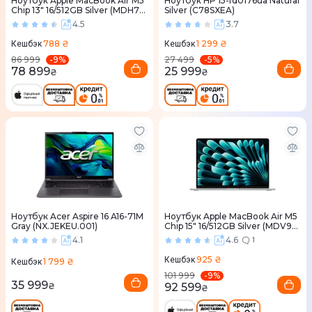
Ноутбук Apple MacBook Air M5
Ноутбук HP 15-fd0176ua Natural
Chip 13" 16/512GB Silver (MDH74)
Silver (C78SXEA)
2026
4.5
3.7
788 ₴
1 299 ₴
Кешбэк
Кешбэк
-
9
%
-
5
%
86 999
27 499
78 899
25 999
₴
₴
Ноутбук Acer Aspire 16 A16-71M
Ноутбук Apple MacBook Air M5
Gray (NX.JEKEU.001)
Chip 15" 16/512GB Silver (MDV94)
2026
4.1
4.6
1
925 ₴
Кешбэк
1 799 ₴
Кешбэк
-
9
%
101 999
35 999
92 599
₴
₴