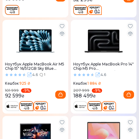
Ноутбук Apple MacBook Air M5
Ноутбук Apple MacBook Pro 14"
Chip 15" 16/512GB Sky Blue
Chip M5 Pro
(MDVQ4) 2026
15CPU/16GPU/24RAM/2TB
4.6
4.6
1
Space Black (MJLW4) 2026
925 ₴
1 884 ₴
Кешбэк
Кешбэк
-
9
%
-
9
%
101 999
207 999
92 599
188 499
₴
₴