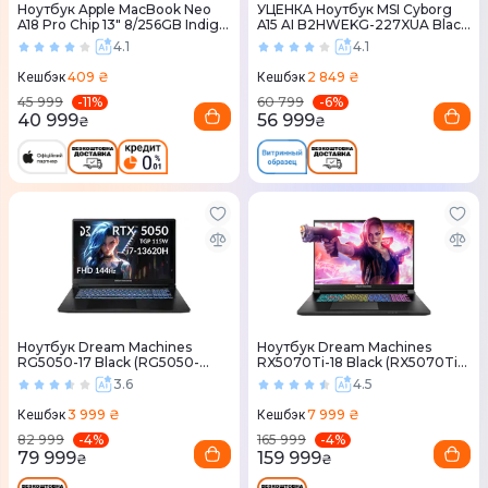
Ноутбук Apple MacBook Neo
УЦЕНКА Ноутбук MSI Cyborg
A18 Pro Chip 13" 8/256GB Indigo
A15 AI B2HWEKG-227XUA Black
(MHFF4) 2026
(9S7-15QL42-227)
4.1
4.1
409 ₴
2 849 ₴
Кешбэк
Кешбэк
-
11
%
-
6
%
45 999
60 799
40 999
56 999
₴
₴
Ноутбук Dream Machines
Ноутбук Dream Machines
RG5050-17 Black (RG5050-
RX5070Ti-18 Black (RX5070Ti-
17UA28)
18UA26)
3.6
4.5
3 999 ₴
7 999 ₴
Кешбэк
Кешбэк
-
4
%
-
4
%
82 999
165 999
79 999
159 999
₴
₴