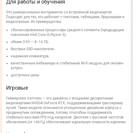
Для работы и обучения
Это универсальные инструменты со встроенной видеокартой.
Подходят для тех, кто работает с текстами, таблицами, браузерами и
видеосвязью. Их преимущества:
сбалансированные процессоры среднего сегмента (предыдущие
поколения Intel Core i5/Ryzen 5);
объем ОЗУ — 8–16 ГБ;
быстрые SSD-накопители;
надежная клавиатура;
качественные вебкамеры и стабильный Wi-Fi модуль для онлайн-
встреч;
доступные цены.
Игровые
Геймерские лэптопы — это девайсы с мощными дискретными
видеокартами NVIDIA GeForce RTX, поддерживающими трассировку
лучей. Такие модели отличаются утолщенным дизайном корпуса с
продвинутым охлаждением, потому способны поддерживать
стабильно высокий FPS под нагрузкой. Дисплеи с высокой частотой
обновления (от 144 Гц) обеспечивают идеальную плавность картинки.