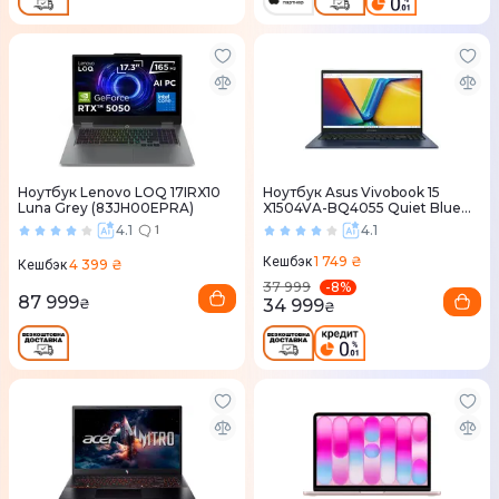
Ноутбук Lenovo LOQ 17IRX10
Ноутбук Asus Vivobook 15
Luna Grey (83JH00EPRA)
X1504VA-BQ4055 Quiet Blue
(90NB13Y1-M01MP0)
4.1
4.1
1
1 749 ₴
Кешбэк
4 399 ₴
Кешбэк
-
8
%
37 999
87 999
34 999
₴
₴