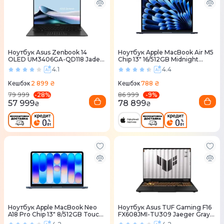
Ноутбук Asus Zenbook 14
Ноутбук Apple MacBook Air M5
OLED UM3406GA-QD118 Jade
Chip 13" 16/512GB Midnight
Black (90NB17R1-M009W0)
(MDHE4) 2026
4.1
4.4
2 899 ₴
788 ₴
Кешбэк
Кешбэк
-
28
%
-
9
%
79 999
86 999
57 999
78 899
₴
₴
Ноутбук Apple MacBook Neo
Ноутбук Asus TUF Gaming F16
A18 Pro Chip 13" 8/512GB Touch
FX608JMI-TU309 Jaeger Gray
ID Indigo (MHFG4) 2026
(90NR0NB1-M00H80)