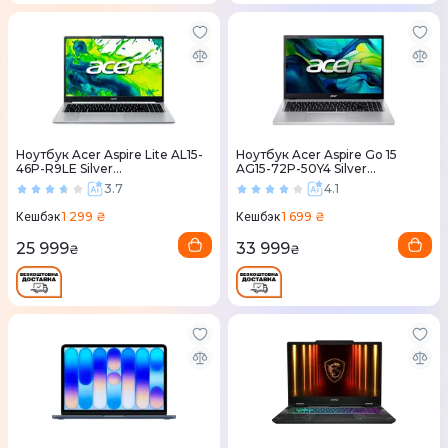
Ноутбук Acer Aspire Lite AL15-
Ноутбук Acer Aspire Go 15
46P-R9LE Silver
AG15-72P-50Y4 Silver
(NX.JXVEU.003)
(NX.JSVEU.00T)
3.7
4.1
1 299 ₴
1 699 ₴
Кешбэк
Кешбэк
25 999
33 999
₴
₴