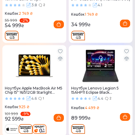
(83HS009XRA)
3.8
4.1
2
2 749 ₴
Кешбэк
1 749 ₴
Кешбэк
-
2
%
55 999
34 999
54 999
₴
₴
Ноутбук Apple MacBook Air M5
Ноутбук Lenovo Legion 5
Chip 15" 16/512GB Starlight
15AHP11 Eclipse Black
(MDVD4) 2026
(83Q7004BRA)
4.6
4.4
1
2
925 ₴
Кешбэк
4 499 ₴
Кешбэк
-
9
%
101 999
89 999
92 599
₴
₴