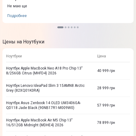
Не маю ще
Подробнее
Цены на Ноутбуки
Ноутбуки
Цена
Ноутбук Apple MacBook Neo A18 Pro Chip 13"
40 999
грн
8/256GB Citrus (MHFD4) 2026
Ноутбук Lenovo IdeaPad Slim 3 15AMN8 Arctic
28 999
грн
Grey (82XQ01K0RA)
Ноутбук Asus Zenbook 14 OLED UM3406GA-
57 999
грн
QD118 Jade Black (90NB17R1-M009W0)
Ноутбук Apple MacBook Air M5 Chip 13"
78 899
грн
16/512GB Midnight (MDHE4) 2026