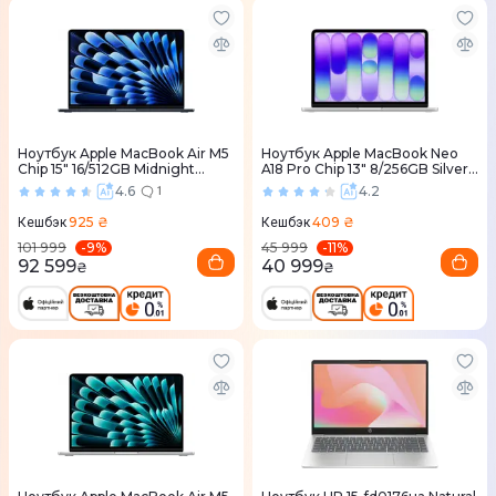
Ноутбук Apple MacBook Air M5
Ноутбук Apple MacBook Neo
Chip 15" 16/512GB Midnight
A18 Pro Chip 13" 8/256GB Silver
(MDVH4) 2026
(MHFA4) 2026
4.6
4.2
1
925 ₴
409 ₴
Кешбэк
Кешбэк
-
9
%
-
11
%
101 999
45 999
92 599
40 999
₴
₴