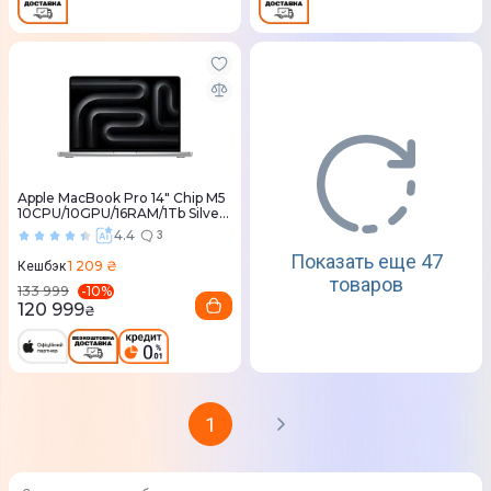
Apple MacBook Pro 14" Chip M5
10CPU/10GPU/16RAM/1Tb Silver
(MDE54) 2025
4.4
3
Показать еще 47
1 209 ₴
Кешбэк
товаров
-
10
%
133 999
120 999
₴
1