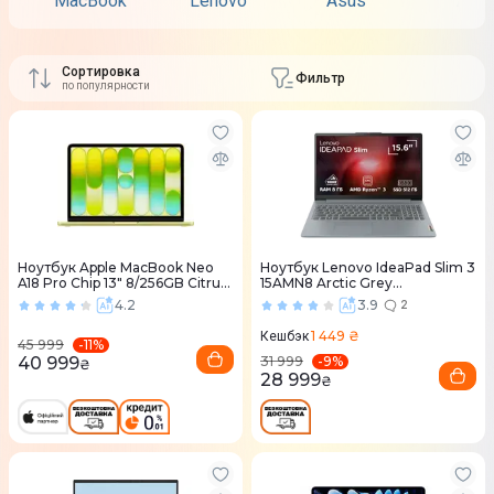
MacBook
Lenovo
Asus
Acer
Сортировка
Фильтр
по популярности
Ноутбук Apple MacBook Neo
Ноутбук Lenovo IdeaPad Slim 3
A18 Pro Chip 13" 8/256GB Citrus
15AMN8 Arctic Grey
(MHFD4) 2026
(82XQ01K0RA)
4.2
3.9
2
1 449 ₴
Кешбэк
-
11
%
45 999
-
9
%
40 999
31 999
₴
28 999
₴