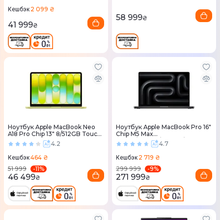
2 099 ₴
Кешбэк
58 999
₴
41 999
₴
Ноутбук Apple MacBook Neo
Ноутбук Apple MacBook Pro 16"
A18 Pro Chip 13" 8/512GB Touch
Chip M5 Max
ID Citrus (MHFE4) 2026
18CPU/32GPU/36RAM/2TB
4.2
4.7
Space Black MGED4 2026
464 ₴
2 719 ₴
Кешбэк
Кешбэк
-
11
%
-
9
%
51 999
299 999
46 499
271 999
₴
₴