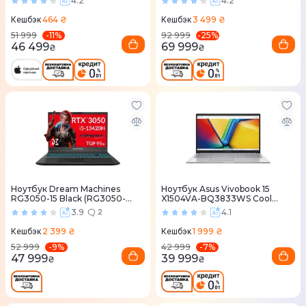
4.2
4.2
464 ₴
3 499 ₴
Кешбэк
Кешбэк
-
11
%
-
25
%
51 999
92 999
46 499
69 999
₴
₴
Ноутбук Dream Machines
Ноутбук Asus Vivobook 15
RG3050-15 Black (RG3050-
X1504VA-BQ3833WS Cool
15UA71)
Silver (90NB13Y2-M01D90)
3.9
4.1
2
2 399 ₴
1 999 ₴
Кешбэк
Кешбэк
-
9
%
-
7
%
52 999
42 999
47 999
39 999
₴
₴