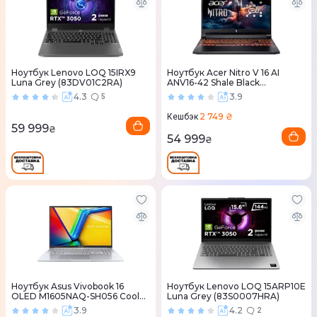
Ноутбук Lenovo LOQ 15IRX9
Ноутбук Acer Nitro V 16 AI
Luna Grey (83DV01C2RA)
ANV16-42 Shale Black
(NH.U1KEU.008)
4.3
3.9
5
2 749 ₴
Кешбэк
59 999
₴
54 999
₴
Ноутбук Asus Vivobook 16
Ноутбук Lenovo LOQ 15ARP10E
OLED M1605NAQ-SH056 Cool
Luna Grey (83S0007HRA)
Silver (90NB1832-M00200)
3.9
4.2
2