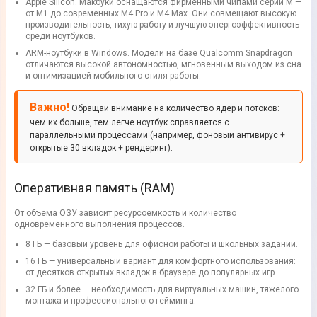
Apple Silicon. Макбуки оснащаются фирменными чипами серии M —
от M1 до современных M4 Pro и M4 Max. Они совмещают высокую
производительность, тихую работу и лучшую энергоэффективность
среди ноутбуков.
ARM-ноутбуки в Windows. Модели на базе Qualcomm Snapdragon
отличаются высокой автономностью, мгновенным выходом из сна
и оптимизацией мобильного стиля работы.
Важно!
Обращай внимание на количество ядер и потоков:
чем их больше, тем легче ноутбук справляется с
параллельными процессами (например, фоновый антивирус +
открытые 30 вкладок + рендеринг).
Оперативная память (RAM)
От объема ОЗУ зависит ресурсоемкость и количество
одновременного выполнения процессов.
8 ГБ — базовый уровень для офисной работы и школьных заданий.
16 ГБ — универсальный вариант для комфортного использования:
от десятков открытых вкладок в браузере до популярных игр.
32 ГБ и более — необходимость для виртуальных машин, тяжелого
монтажа и профессионального гейминга.