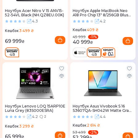
Ноутбук Acer Nitro V 15 ANV15-
Ноутбук Apple MacBook Neo
52-54VL Black (NH.QZ8EU.00K)
A18 Pro Chip 13" 8/256GB Blush
(MHFH4) 2026
4.3
4.2
409 ₴
Кешбэк
3 499 ₴
Кешбэк
-
11
%
45 999
69 999
40 999
₴
₴
Ноутбук Lenovo LOQ 15ARP10E
Ноутбук Asus Vivobook S 16
Luna Grey (83S000ESRA)
S3607QA-SH042W Matte Gray
(90NB16C2-M002X0)
4.2
4.4
2
2 614 ₴
Кешбэк
3 299 ₴
Кешбэк
-
2
%
53 499
65 999
52 299
₴
₴