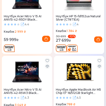
Ноутбук Acer Nitro V 15 AI
Ноутбук HP 15-fd1152ua Natural
ANV15-42-R5DY Black
Silver (C78T1EA)
(NH.QV4EU.006)
4.4
4
1 384 ₴
Кешбэк
2 999 ₴
Кешбэк
-
10
%
30 699
59 999
27 699
₴
₴
Ноутбук Acer Nitro V 15 AI
Ноутбук Apple MacBook Air M5
ANV15-42-R5W3 Black
Chip 13" 16/512GB Starlight
(NH.U31EU.00C)
(MDHA4) 2026
4.3
4.5
788 ₴
Кешбэк
3 049 ₴
Кешбэк