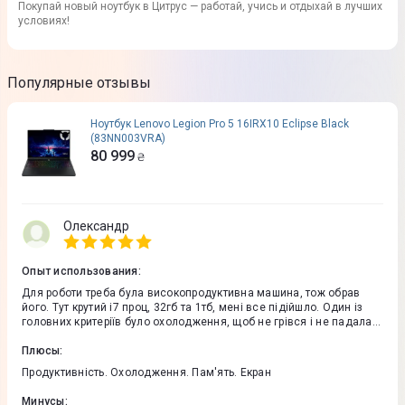
Покупай новый ноутбук в Цитрус — работай, учись и отдыхай в лучших
условиях!
Популярные отзывы
Ноутбук Lenovo Legion Pro 5 16IRX10 Eclipse Black
(83NN003VRA)
80 999
₴
Олександр
Опыт использования
:
Для роботи треба була високопродуктивна машина, тож обрав
його. Тут крутий i7 проц, 32гб та 1тб, мені все підійшло. Один із
головних критеріїв було охолодження, щоб не грівся і не падала
потужність, цей ноут вміє в ефективне охолодження. Звичайно
сподобався екран, на 240гц, з професійним колірним
Плюсы
:
охопленням, очі радіють від картинки.
Продуктивність. Охолодження. Пам'ять. Екран
Минусы
: