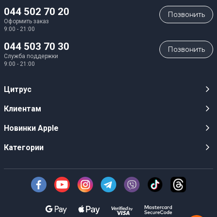
044 502 70 20
Позвонить
Оформить заказ
9:00 - 21:00
044 503 70 30
Позвонить
Служба поддержки
9:00 - 21:00
Цитрус
Карьера
Клиентам
Магазины
Публичные оферты
Новинки Apple
Для СМИ
Видеообзоры
iPhone 17
Категории
Оптовым клиентам
Акции, розыгрыши, призы
iPhone 17 Pro
Аудио
Служба поддержки клиентов
Инструкции и прошивки
iPhone 17 Pro Max
Техника Apple
О Компании
Доставка
iPhone Air
Смартфоны
Новости
Оплата
AirPods Pro 3
Техника для кухни
Безналичный расчет
Гарантия, обмен, возврат