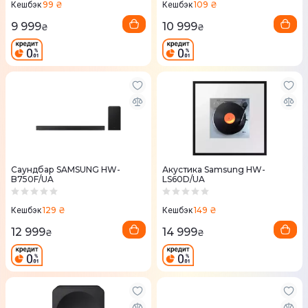
99 ₴
109 ₴
Кешбэк
Кешбэк
9 999
10 999
₴
₴
Саундбар SAMSUNG HW-
Акустика Samsung HW-
B750F/UA
LS60D/UA
129 ₴
149 ₴
Кешбэк
Кешбэк
12 999
14 999
₴
₴