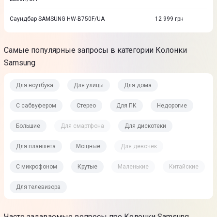
Саундбар SAMSUNG HW-B750F/UA
12 999
грн
Самые популярные запросы в категории Колонки
Samsung
Для ноутбука
Для улицы
Для дома
С сабвуфером
Стерео
Для ПК
Недорогие
Большие
Для смартфона
Для дискотеки
Для планшета
Мощные
Для девочек
С микрофоном
Крутые
Маленькие
Китайские
Для телевизора
Часто задаваемые вопросы про Колонки Samsung