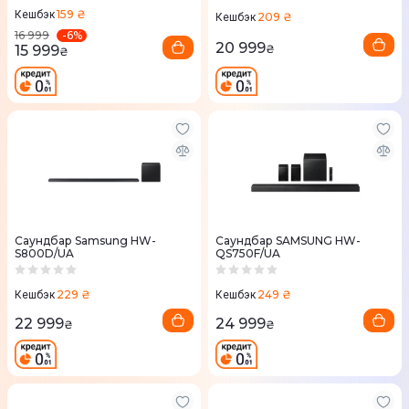
159 ₴
Кешбэк
209 ₴
Кешбэк
-
6
%
16 999
20 999
15 999
₴
₴
Саундбар Samsung HW-
Саундбар SAMSUNG HW-
S800D/UA
QS750F/UA
229 ₴
249 ₴
Кешбэк
Кешбэк
22 999
24 999
₴
₴