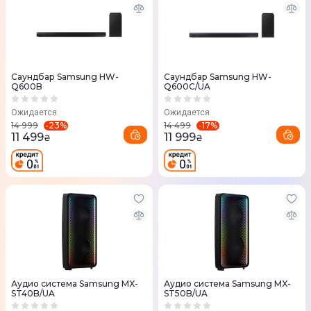
Саундбар Samsung HW-
Саундбар Samsung HW-
Q600B
Q600C/UA
Ожидается
Ожидается
-
23
%
-
17
%
14 999
14 499
11 499
11 999
₴
₴
Аудио система Samsung MX-
Аудио система Samsung MX-
ST40B/UA
ST50B/UA