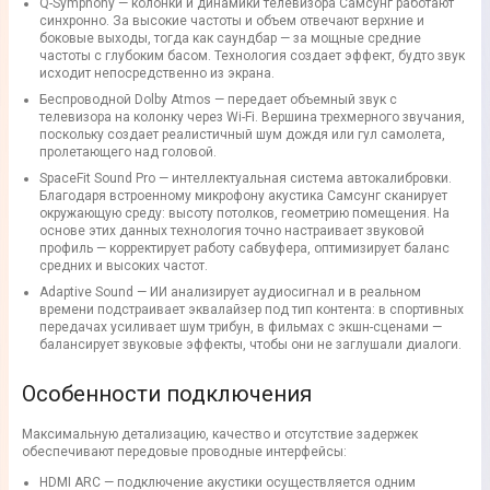
Q-Symphony — колонки и динамики телевизора Самсунг работают
синхронно. За высокие частоты и объем отвечают верхние и
боковые выходы, тогда как саундбар — за мощные средние
частоты с глубоким басом. Технология создает эффект, будто звук
исходит непосредственно из экрана.
Беспроводной Dolby Atmos — передает объемный звук с
телевизора на колонку через Wi-Fi. Вершина трехмерного звучания,
поскольку создает реалистичный шум дождя или гул самолета,
пролетающего над головой.
SpaceFit Sound Pro — интеллектуальная система автокалибровки.
Благодаря встроенному микрофону акустика Самсунг сканирует
окружающую среду: высоту потолков, геометрию помещения. На
основе этих данных технология точно настраивает звуковой
профиль — корректирует работу сабвуфера, оптимизирует баланс
средних и высоких частот.
Adaptive Sound — ИИ анализирует аудиосигнал и в реальном
времени подстраивает эквалайзер под тип контента: в спортивных
передачах усиливает шум трибун, в фильмах с экшн-сценами —
балансирует звуковые эффекты, чтобы они не заглушали диалоги.
Особенности подключения
Максимальную детализацию, качество и отсутствие задержек
обеспечивают передовые проводные интерфейсы:
HDMI ARC — подключение акустики осуществляется одним