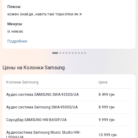
Плюсы
:
кожен знайде ,навіть такі тошнотіки як я
Минусы
:
їх немає
Подробнее
Цены на Колонки Samsung
Колонки Samsung
Цена
Аудио система SAMSUNG SWA-9250S/UA
8 499
грн
Аудио система Samsung SWA-9500S/UA
8 999
грн
Саундбар SAMSUNG HW-B650F/UA
9 999
грн
Аудиосистема Samsung Music Studio HW-
10 999
грн
LS50H/UA