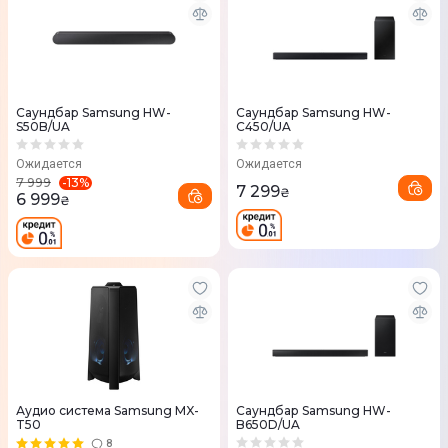
Саундбар Samsung HW-
Саундбар Samsung HW-
S50B/UA
C450/UA
Ожидается
Ожидается
-
13
%
7 999
7 299
₴
6 999
₴
Аудио система Samsung MX-
Саундбар Samsung HW-
T50
B650D/UA
8