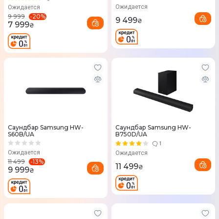
Ожидается
Ожидается
-
20
%
9 999
9 499
₴
7 999
₴
Саундбар Samsung HW-
Саундбар Samsung HW-
S60B/UA
B750D/UA
1
Ожидается
Ожидается
-
13
%
11 499
11 499
₴
9 999
₴