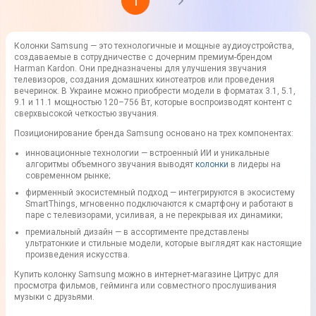
1
Колонки Samsung — это технологичные и мощные аудиоустройства,
создаваемые в сотрудничестве с дочерним премиум-брендом
Harman Kardon. Они предназначены для улучшения звучания
телевизоров, создания домашних кинотеатров или проведения
вечеринок. В Украине можно приобрести модели в форматах 3.1, 5.1,
9.1 и 11.1 мощностью 120–756 Вт, которые воспроизводят контент с
сверхвысокой четкостью звучания.
Позиционирование бренда Samsung основано на трех компонентах:
инновационные технологии — встроенный ИИ и уникальные
алгоритмы объемного звучания выводят
колонки
в лидеры на
современном рынке;
фирменный экосистемный подход — интегрируются в экосистему
SmartThings, мгновенно подключаются к смартфону и работают в
паре с телевизорами, усиливая, а не перекрывая их динамики;
премиальный дизайн — в ассортименте представлены
ультратонкие и стильные модели, которые выглядят как настоящие
произведения искусства.
Купить колонку Samsung можно в интернет-магазине Цитрус для
просмотра фильмов, гейминга или совместного прослушивания
музыки с друзьями.