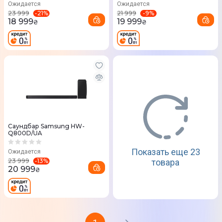
Ожидается
Ожидается
-
21
%
-
9
%
23 999
21 999
18 999
19 999
₴
₴
Саундбар Samsung HW-
Q800D/UA
Показать еще 23
Ожидается
-
13
%
23 999
товара
20 999
₴