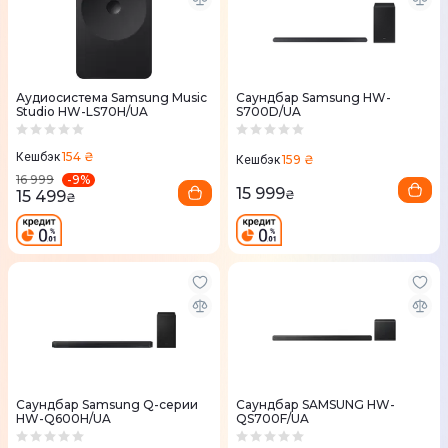
Аудиосистема Samsung Music
Саундбар Samsung HW-
Studio HW-LS70H/UA
S700D/UA
154 ₴
Кешбэк
159 ₴
Кешбэк
-
9
%
16 999
15 999
15 499
₴
₴
Саундбар Samsung Q-серии
Саундбар SAMSUNG HW-
HW-Q600H/UA
QS700F/UA