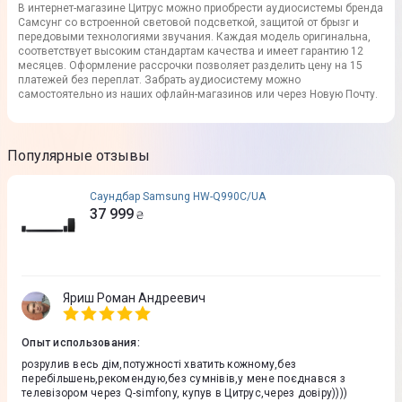
В интернет-магазине Цитрус можно приобрести аудиосистемы бренда
Самсунг со встроенной световой подсветкой, защитой от брызг и
передовыми технологиями звучания. Каждая модель оригинальна,
соответствует высоким стандартам качества и имеет гарантию 12
месяцев. Оформление рассрочки позволяет разделить цену на 15
платежей без переплат. Забрать аудиосистему можно
самостоятельно из наших офлайн-магазинов или через Новую Почту.
Популярные отзывы
Саундбар Samsung HW-Q990C/UA
37 999
₴
Яриш Роман Андреевич
Опыт использования
:
розрулив весь дім,потужності хватить кожному,без
перебільшень,рекомендую,без сумнівів,у мене поєднався з
телевізором через Q-simfony, купув в Цитрус,через довіру))))