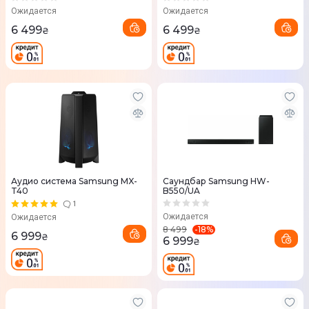
Ожидается
Ожидается
6 499
6 499
₴
₴
Аудио система Samsung MX-
Саундбар Samsung HW-
T40
B550/UA
1
Ожидается
Ожидается
-
18
%
8 499
6 999
₴
6 999
₴