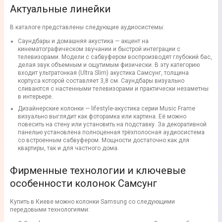
Актуальные линейки
В каталоге представлены следующие аудиосистемы:
Саундбары и домашняя акустика — акцент на
кинематографическом звучании и быстрой интеграции с
телевизорами. Модели с сабвуфером воспроизводят глубокий бас,
делая звук объемным и ощутимым физически. В эту категорию
входит ультратонкая (Ultra Slim) акустика Самсунг, толщина
корпуса которой составляет 3,8 см. Саундбары визуально
сливаются с настенными телевизорами и практически незаметны
в интерьере.
Дизайнерские колонки — lifestyle-акустика серии Music Frame
визуально выглядит как фоторамка или картина. Её можно
повесить на стену или установить на подставку. За декоративной
панелью установлена полноценная трёхполосная аудиосистема
со встроенным сабвуфером. Мощности достаточно как для
квартиры, так и для частного дома.
Фирменные технологии и ключевые
особенности колонок Самсунг
Купить в Киеве можно колонки Samsung со следующими
передовыми технологиями: