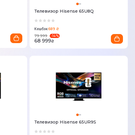
Телевизор Hisense 65U8Q
689 ₴
Кешбэк
-
14
%
79 999
68 999
₴
Телевизор Hisense 65UR9S