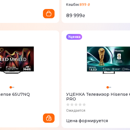
899 ₴
Кешбэк
89 999
₴
Уценка
sense 65U7NQ
УЦЕНКА Телевизор Hisense
PRO
Ожидается
Цена формируется