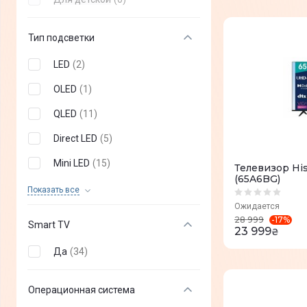
77"
(
+
0
)
Тип подсветки
83"
(
+
0
)
LED
(
2
)
86"
(
+
0
)
OLED
(
1
)
97"
(
+
0
)
QLED
(
11
)
115"
(
+
0
)
Direct LED
(
5
)
Mini LED
(
15
)
Телевизор Hi
(65A6BG)
DLED
(
0
)
Показать все
Ожидается
Nano Cell
(
0
)
-
17
%
28 999
Smart TV
23 999
₴
VA
(
0
)
Да
(
34
)
QNED MiniLED
(
0
)
Edge LED
(
0
)
Операционная система