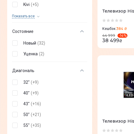
Kivi
(
+
5
)
Телевизор Hi
Sony
(
+
8
)
Показать все
Philips
(
+
19
)
384 ₴
Кешбэк
Состояние
-
14
%
44 999
Dreame
(
+
2
)
38 499
₴
Новый
(
32
)
Aiwa
(
+
1
)
Уценка
(
2
)
Gazer
(
+
1
)
Xiaomi
(
+
6
)
Диагональ
Haier
(
+
2
)
32"
(
+
9
)
Skyworth
(
+
1
)
40"
(
+
9
)
ERGO
(
+
6
)
43"
(
+
16
)
2E
(
+
3
)
50"
(
+
21
)
Телевизор Hi
Toshiba
(
+
2
)
55"
(
+
35
)
SHARP
(
+
1
)