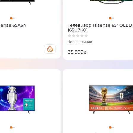
sense 65A6N
Телевизор Hisense 65" QLED
(65U7KQ)
Нет в наличии
35 999
₴