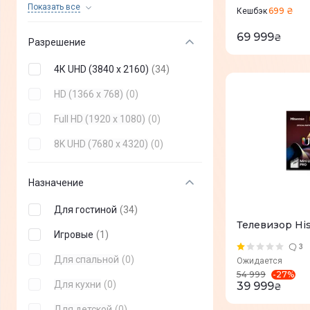
58"
(
+
2
)
Показать все
699 ₴
Кешбэк
Akai
(
+
1
)
65"
(
34
)
69 999
₴
Разрешение
G-Plus
(
+
0
)
75"
(
+
19
)
4К UHD (3840 x 2160)
(
34
)
Mystery
(
+
0
)
85"
(
+
16
)
HD (1366 x 768)
(
0
)
BRAVIS
(
+
0
)
98"
(
+
1
)
Full HD (1920 x 1080)
(
0
)
Vinga
(
+
0
)
100"
(
+
5
)
8K UHD (7680 x 4320)
(
0
)
Setup
(
+
0
)
24"
(
+
0
)
realme
(
+
0
)
27"
(
+
0
)
Назначение
Thomson
(
+
0
)
31,5"
(
+
0
)
Для гостиной
(
34
)
Satelit
(
+
0
)
Телевизор Hi
42"
(
+
0
)
Игровые
(
1
)
3
48"
(
+
0
)
Для спальной
(
0
)
Ожидается
-
27
%
54 999
60"
(
+
0
)
Для кухни
(
0
)
39 999
₴
70"
(
+
0
)
Для детской
(
0
)