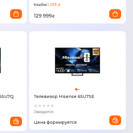
1 299 ₴
Кешбэк
129 999
₴
 65U7Q
Телевизор Hisense 65U7SE
Ожидается
Цена формируется