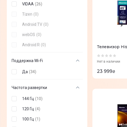
Neo QLED
(
0
)
VIDAA
(
26
)
Tizen
(
0
)
Android TV
(
0
)
webOS
(
0
)
Android R
(
0
)
Телевизор His
Поддержка Wi-Fi
Нет в наличии
23 999
₴
Да
(
34
)
Частота развертки
144 Гц
(
10
)
120 Гц
(
4
)
100 Гц
(
1
)