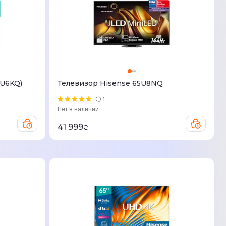
5U6KQ)
Телевизор Hisense 65U8NQ
1
Нет в наличии
41 999
₴