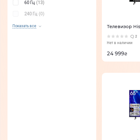
60 Гц
(
13
)
240 Гц
(
0
)
55 Гц
(
0
)
Показать все
Телевизор Hi
50 Гц
(
0
)
2
Нет в наличии
24 999
₴