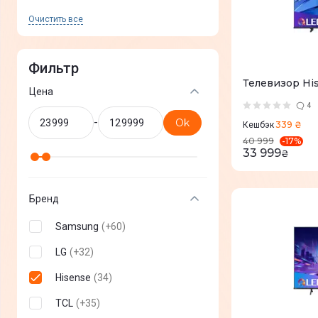
Очистить все
Фильтр
Телевизор Hi
Цена
4
-
Ok
339 ₴
Кешбэк
-
17
%
40 999
33 999
₴
Бренд
Samsung
(
+
60
)
LG
(
+
32
)
Hisense
(
34
)
TCL
(
+
35
)