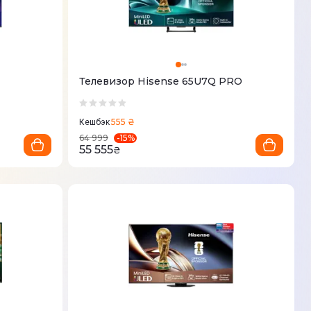
Телевизор Hisense 65U7Q PRO
555 ₴
Кешбэк
-
15
%
64 999
55 555
₴