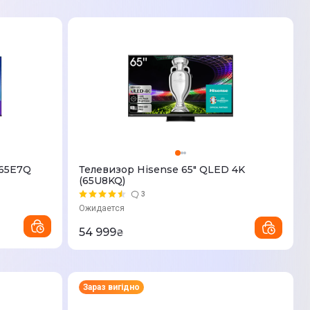
 65E7Q
Телевизор Hisense 65" QLED 4K
(65U8KQ)
3
Ожидается
54 999
₴
Зараз вигідно