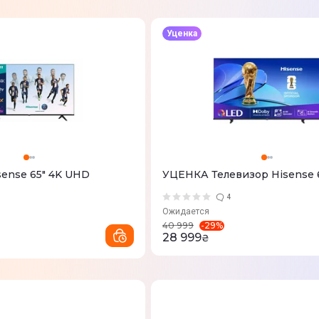
Уценка
sense 65" 4K UHD
УЦЕНКА Телевизор Hisense
4
Ожидается
-
29
%
40 999
28 999
₴