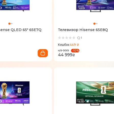
sense QLED 65" 65E7Q
Телевизор Hisense 65E8Q
1
449 ₴
Кешбэк
-
10
%
49 999
44 999
₴