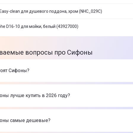
Easy-clean для душевого поддона, хром (NHC_029C)
he D16-10 для мойки, белый (43927000)
аваемые вопросы про Сифоны
тоят Сифоны?
оваров в категории Сифоны в интернет-магазине Цитрус
ke для мойки (112.0006.456)
-
312 ₴
оны лучше купить в 2026 году?
te Space-Saver Lux телескопический, белый (NHC_633K)
-
8
te Easy-clean для душевого поддона, хром (NHC_025C)
-
1 
е Сифоны в 2026 году по мнению интернет-магазина Цитр
ke для мойки (112.0006.456)
-
312 ₴
фоны самые дешевые?
te Space-Saver Lux телескопический, белый (NHC_633K)
-
8
te Easy-clean для душевого поддона, хром (NHC_025C)
-
1 