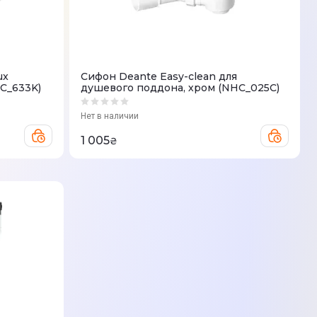
ux
Сифон Deante Easy-clean для
C_633K)
душевого поддона, хром (NHC_025C)
Нет в наличии
1 005
₴