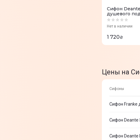
Сифон Deante
душевого под
Нет в наличии
1 720
₴
Цены на С
Сифоны
Сифон Franke 
Сифон Deante 
Сифон Deante 