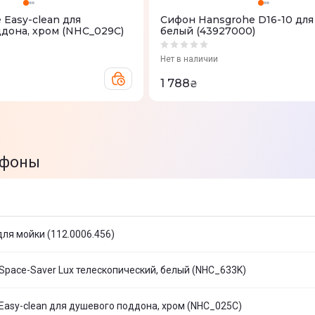
 Easy-clean для
Сифон Hansgrohe D16-10 для
дона, хром (NHC_029C)
белый (43927000)
Нет в наличии
1 788
₴
ифоны
для мойки (112.0006.456)
Space-Saver Lux телескопический, белый (NHC_633K)
Easy-clean для душевого поддона, хром (NHC_025C)