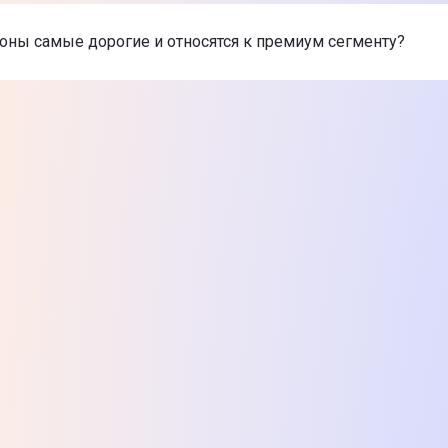
 самые дешевые Сифоны
ke для мойки (112.0006.456)
-
312 ₴
оны самые дорогие и относятся к премиум сегменту?
te Space-Saver Lux телескопический, белый (NHC_633K)
-
8
te Easy-clean для душевого поддона, хром (NHC_025C)
-
1 
их товаров из категории Сифоны в Цитрусе
ke для мойки (112.0006.456)
-
312 ₴
te Space-Saver Lux телескопический, белый (NHC_633K)
-
8
te Easy-clean для душевого поддона, хром (NHC_025C)
-
1 