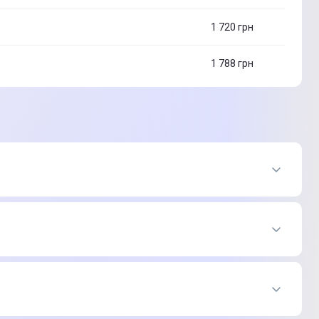
1 720
грн
1 788
грн
05 ₴
005 ₴
ус
05 ₴
005 ₴