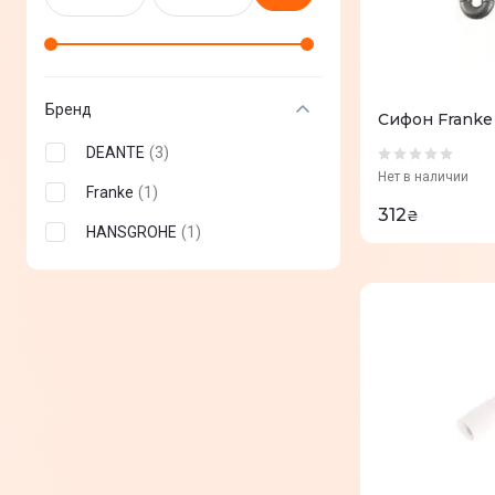
Бренд
Сифон Franke 
DEANTE
(
3
)
Нет в наличии
Franke
(
1
)
312
₴
HANSGROHE
(
1
)