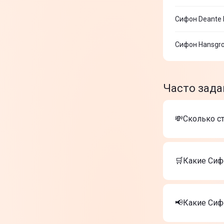
Сифон Deante 
Сифон Hansgro
Часто зад
💸Сколько с
Стоимость т
Сифон Fran
🛒Какие Сиф
Сифон Dean
Сифон Dean
Самые лучши
Сифон Fran
📢Какие Си
Сифон Dean
Сифон Dean