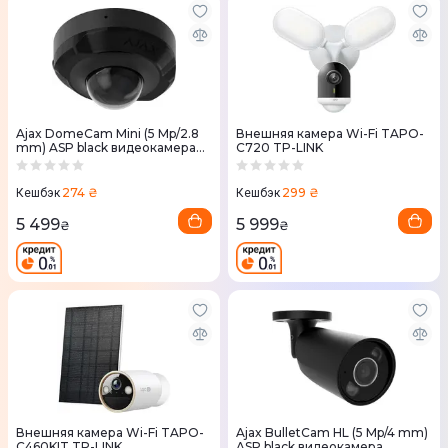
Ajax DomeCam Mini (5 Mp/2.8
Внешняя камера Wi-Fi TAPO-
mm) ASP black видеокамера
C720 TP-LINK
наблюдения
274 ₴
299 ₴
Кешбэк
Кешбэк
5 499
5 999
₴
₴
Внешняя камера Wi-Fi TAPO-
Ajax BulletCam HL (5 Mp/4 mm)
C460KIT TP-LINK
ASP black видеокамера