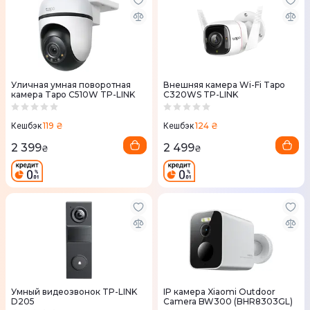
Уличная умная поворотная
Внешняя камера Wi-Fi Tapo
камера Tapo C510W TP-LINK
C320WS TP-LINK
119 ₴
124 ₴
Кешбэк
Кешбэк
2 399
2 499
₴
₴
Умный видеозвонок TP-LINK
IP камера Xiaomi Outdoor
D205
Camera BW300 (BHR8303GL)