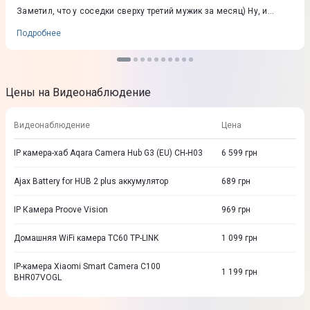
Заметил, что у соседки сверху третий мужик за месяц) Ну, и
сложненько было разобраться в настройках, но уже все хорошо
Подробнее
Цены на Видеонаблюдение
Видеонаблюдение
Цена
IP камера-хаб Aqara Camera Hub G3 (EU) CH-H03
6 599
грн
Ajax Battery for HUB 2 plus аккумулятор
689
грн
IP Камера Proove Vision
969
грн
Домашняя WiFi камера TC60 TP-LINK
1 099
грн
IP-камера Xiaomi Smart Camera C100
1 199
грн
BHR07VOGL