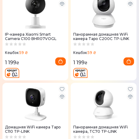
IP-камера Xiaomi Smart
Панорамная домашняя WiFi
Camera C100 BHR07VOGL
камера Tapo C200C TP-LINK
59 ₴
59 ₴
Кешбэк
Кешбэк
1 199
1 199
₴
₴
Домашняя WiFi камера Tapo
Панорамная домашняя WiFi
C110 TP-LINK
камера, TC70 TP-LINK