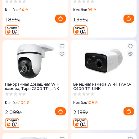
C216 TP-LINK
94 ₴
99 ₴
Кешбэк
Кешбэк
1 899
1 999
₴
₴
Панорамная домашняя WiFi
Внешняя камера Wi-Fi TAPO-
камера, Tapo C500 TP_LINK
C400 TP-LINK
104 ₴
109 ₴
Кешбэк
Кешбэк
2 099
2 199
₴
₴