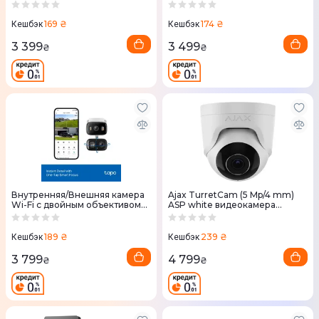
169 ₴
174 ₴
Кешбэк
Кешбэк
3 399
3 499
₴
₴
Внутренняя/Внешняя камера
Ajax TurretCam (5 Mp/4 mm)
Wi-Fi с двойным объективом
ASP white видеокамера
Tapo C246D TP-LINK
наблюдения
189 ₴
239 ₴
Кешбэк
Кешбэк
3 799
4 799
₴
₴