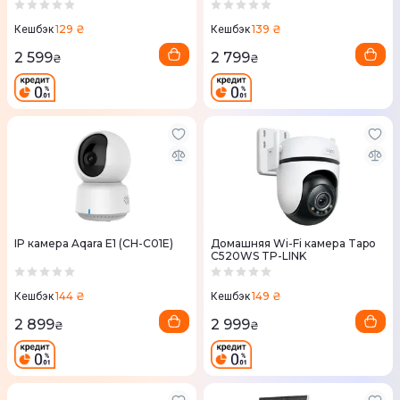
129 ₴
139 ₴
Кешбэк
Кешбэк
2 599
2 799
₴
₴
IP камера Aqara E1 (CH-C01E)
Домашняя Wi-Fi камера Tapo
C520WS TP-LINK
144 ₴
149 ₴
Кешбэк
Кешбэк
2 899
2 999
₴
₴