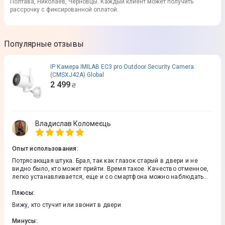
Полтава, Николаев, Черновцы. Каждый клиент может получить
рассрочку с фиксированной оплатой.
Популярные отзывы
IP Камера IMILAB EC3 pro Outdoor Security Camera
(CMSXJ42A) Global
2 499
₴
Владислав Коломеєць
Опыт использования
:
Потрясающая штука. Брал, так как глазок старый в двери и не
видно было, кто может прийти. Время такое. Качество отменное,
легко устанавливается, еще и со смартфона можно наблюдать
все, что происходит в подъезде
Плюсы
:
Вижу, кто стучит или звонит в двери
Минусы
: