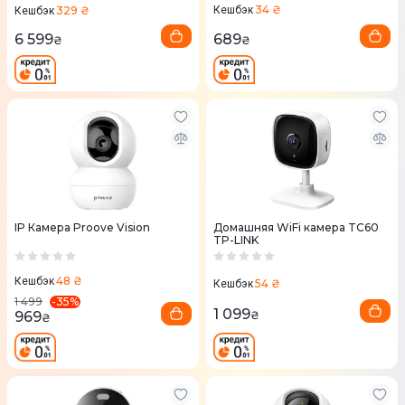
34 ₴
329 ₴
Кешбэк
Кешбэк
689
6 599
₴
₴
IP Камера Proove Vision
Домашняя WiFi камера TC60
TP-LINK
48 ₴
Кешбэк
54 ₴
Кешбэк
-
35
%
1 499
1 099
969
₴
₴