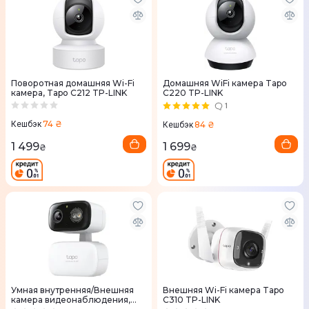
Поворотная домашняя Wi-Fi
Домашняя WiFi камера Tapo
камера, Tapo C212 TP-LINK
C220 TP-LINK
1
74 ₴
84 ₴
Кешбэк
Кешбэк
1 499
1 699
₴
₴
Умная внутренняя/Внешняя
Внешняя Wi-Fi камера Tapo
камера видеонаблюдения,
C310 TP-LINK