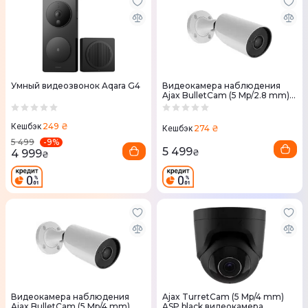
Умный видеозвонок Aqara G4
Видеокамера наблюдения
Ajax BulletCam (5 Mp/2.8 mm)
ASP white
249 ₴
Кешбэк
274 ₴
Кешбэк
-
9
%
5 499
5 499
4 999
₴
₴
Видеокамера наблюдения
Ajax TurretCam (5 Mp/4 mm)
Ajax BulletCam (5 Mp/4 mm)
ASP black видеокамера