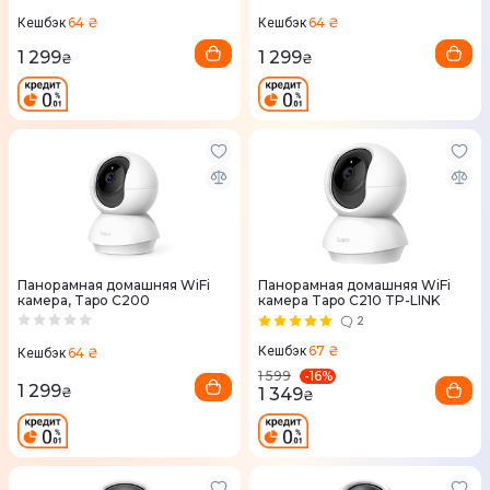
64 ₴
64 ₴
Кешбэк
Кешбэк
1 299
1 299
₴
₴
Панорамная домашняя WiFi
Панорамная домашняя WiFi
камера, Tapo C200
камера Tapo C210 TP-LINK
2
67 ₴
Кешбэк
64 ₴
Кешбэк
-
16
%
1 599
1 299
₴
1 349
₴