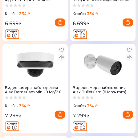
видеокамера наблюдения
наблюдения
334 ₴
334 ₴
Кешбэк
Кешбэк
6 699
6 699
₴
₴
Видеокамера наблюдения
Видеокамера наблюдения
Ajax DomeCam Mini (8 Mp/2.8
Ajax BulletCam (8 Mp/4 mm)
mm) ASP white
ASP white
364 ₴
364 ₴
Кешбэк
Кешбэк
7 299
7 299
₴
₴