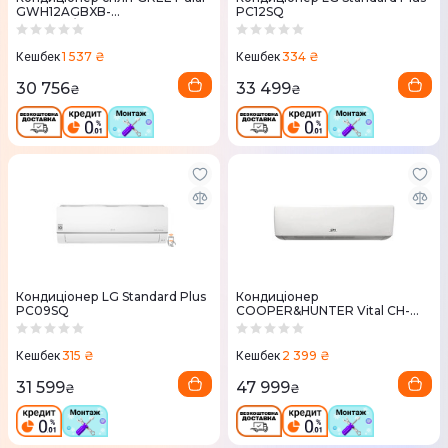
GWH12AGBXB-
PC12SQ
K6DNA1A/GWH12AGBXB-
K6DNA1A
1 537 ₴
334 ₴
Кешбек
Кешбек
30 756
33 499
₴
₴
Кондиціонер LG Standard Plus
Кондиціонер
PC09SQ
COOPER&HUNTER Vital CH-
S24FTXF2-NG 70 м2
315 ₴
2 399 ₴
Кешбек
Кешбек
31 599
47 999
₴
₴