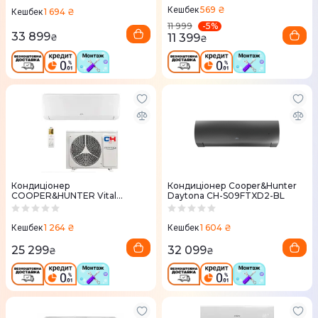
569 ₴
Кешбек
1 694 ₴
Кешбек
-
5
%
11 999
33 899
11 399
₴
₴
Кондиціонер
Кондиціонер Cooper&Hunter
COOPER&HUNTER Vital
Daytona CH-S09FTXD2-BL
Inverter CH-S12FTXF2-NG, 35
м2
1 264 ₴
1 604 ₴
Кешбек
Кешбек
25 299
32 099
₴
₴