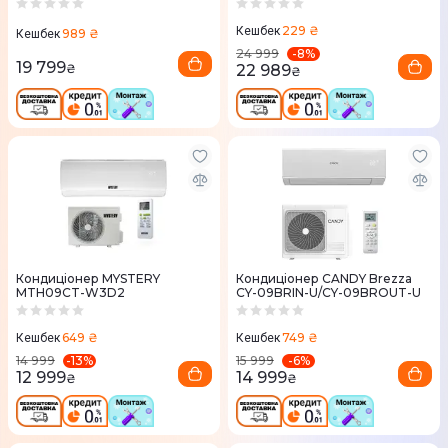
229 ₴
Кешбек
989 ₴
Кешбек
-
8
%
24 999
19 799
22 989
₴
₴
Кондиціонер MYSTERY
Кондиціонер CANDY Brezza
MTH09CT-W3D2
CY-09BRIN-U/CY-09BROUT-U
649 ₴
749 ₴
Кешбек
Кешбек
-
13
%
-
6
%
14 999
15 999
12 999
14 999
₴
₴