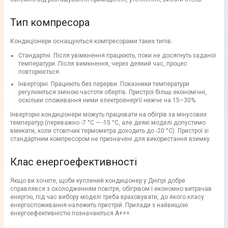
Тип компресора
Кондиціонери оснащуються компресорами таких типів:
Стандартні. Після увімкнення працюють, поки не досягнуть заданої
температури. Після вимкнення, через деякий час, процес
повторюється.
Інверторні. Працюють без перерви. Показники температури
регулюються зміною частоти обертів. Пристрої більш економічні,
оскільки споживання ними електроенергії нижче на 15–30%.
Інверторні кондиціонери можуть працювати на обігрів за мінусових
температур (переважно -7 °C — -15 °C, але деякі моделі допустимо
вмикати, коли стовпчик термометра доходить до -20 °C). Пристрої зі
стандартним компресором не призначені для використання взимку.
Клас енергоефективності
Якщо ви хочете, щоби куплений кондиціонер у Дніпрі добре
справлявся з охолодженням повітря, обігрівом і економно витрачав
енергію, під час вибору моделі треба враховувати, до якого класу
енергоспоживання належить пристрій. Прилади з найвищою
енергоефективністю позначаються A+++.