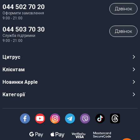
044 502 70 20
Дзвiнок
Оформити замовлення
9:00 - 21:00
044 503 70 30
Дзвiнок
Служба підтримки
9:00 - 21:00
Цитрус
Кар’єра
Клієнтам
Магазини
Публічні оферти
Новинки Apple
Для ЗМІ
Відеоогляди
iPhone 17
Категорії
Оптовим клієнтам
Акції, розіграші, призи
iPhone 17 Pro
Аудіо
Служба підтримки клієнтів
Інструкції та прошивки
iPhone 17 Pro Max
Техніка Apple
Про Компанію
Доставка
iPhone Air
Смартфони
Новини
Оплата
AirPods Pro 3
Техніка для кухні
Безготівковий розрахунок
Гарантійні умови