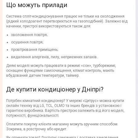
Що можуть прилади
Система спліт-кондиціонування працює не тільки на охолодження
(рідкий холодоагент перетворюється на газоподібний). Залежно від
начинки, пристрої використовуються також для:
зволоження повітря;
осушення повітря;
провітрювання приміщень;
видалення алергенів, пилу, неприємних запахів.
Деякі моделі можуть працювати в режимі «сон», турборежимі,
оснащені функціями самоочищення, клімат контроль, мають
вбудований датчик температури, таймер.
Де купити кондиціонер у Дніпрі?
Потрібен кімнатний кондиціонер? У мережі «Цитрус» можна купити
онлайн техніку від LG, TCL, OLMO та інших брендів з установкою і
гарантією виробника. Вартість пристрою залежить від його моделі,
потужності, функціональності.
Оплатити покупку клієнти магазину можуть зручним способом.
Зокрема, в розстрочку або кредит.
Як отримати товар? Доступні самовивіз і доставка замовлення