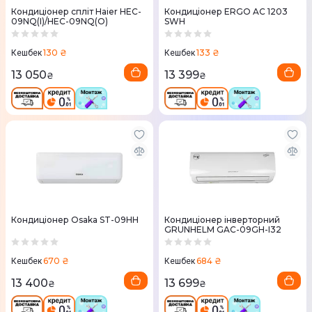
Кондиціонер спліт Haier HEC-
Кондиціонер ERGO AC 1203
09NQ(I)/HEC-09NQ(O)
SWН
130 ₴
133 ₴
Кешбек
Кешбек
13 050
13 399
₴
₴
Кондиціонер Osaka ST-09HH
Кондиціонер інверторний
GRUNHELM GAC-09GH-I32
670 ₴
684 ₴
Кешбек
Кешбек
13 400
13 699
₴
₴