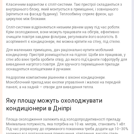
Класичним варіантом є спліт-системи. Такі пристрої складаються з
внутрішнього блоку, який монтується в приміщенні, і зовнішнього
(кріпиться на фасаді будинку). Теплообміну сприяє фреон, що
циркулює між блоками.
Спліт-системи відрізняються низьким рівнем шуму під час роботи.
Крім охолодження, вони можуть працювати на обігрів, ефективно
очищати повітря завдяки фільтрам, регулювати його вологість. В
асортименті є кондиціонери, які можна кріпити на стіну, під стелю.
Для маленьких приміщень, дач раціонально купити мобільний
кондиціонер. Пристрій розміщується на підлозі. Щоби він працював, у
стіні або вікні треба зробити отвір, до якого під'єднати гофротрубу для
виведення нагрітого повітря. Для зручного переміщення прилади
оснащуються коліщатками й ручками.
Недорогим компактним рішенням є віконні кондиціонери.
Моноблочний прилад має кнопки управління і жалюзі на передній
панелі, а на задній — отвори для виведення тепла.
Яку площу можуть охолоджувати
кондиціонери в Дніпрі
Площа охолодження залежить від холодопродуктивності приладу.
Мінімальна потужність, яка потрібна на 10 кв. метрів, становить 1 кВт.
Під час розрахунку до отриманого показника треба додати ще 10–30%
залежно від розташування приміщення, утеплення, висоти стель.