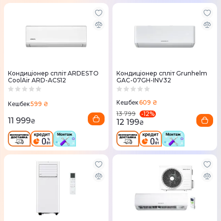
Кондиціонер спліт ARDESTO
Кондиціонер спліт Grunhelm
CoolAir ARD-ACS12
GAC-07GH-INV32
609 ₴
Кешбек
599 ₴
Кешбек
-
12
%
13 799
11 999
12 199
₴
₴