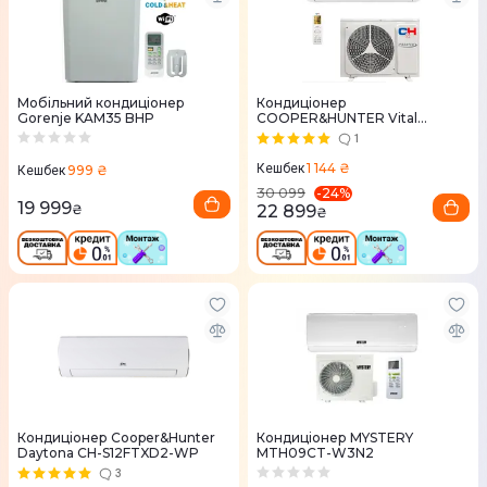
Мобільний кондиціонер
Кондиціонер
Gorenje KAM35 BHP
COOPER&HUNTER Vital
Inverter CH-S09FTXF2-NG, 25
1
м2
1 144 ₴
Кешбек
999 ₴
Кешбек
-
24
%
30 099
19 999
₴
22 899
₴
Кондиціонер Cooper&Hunter
Кондиціонер MYSTERY
Daytona CH-S12FTXD2-WP
MTH09CT-W3N2
3