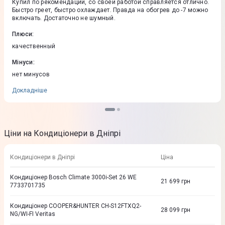
Купил по рекомендации, со своей работой справляется отлично.
Быстро греет, быстро охлаждает. Правда на обогрев до -7 можно
включать. Достаточно не шумный.
Плюси
:
качественный
Мінуси
:
нет минусов
Докладніше
Ціни на Кондиціонери в Дніпрі
Кондиціонери в Дніпрі
Ціна
Кондиціонер Bosch Climate 3000i-Set 26 WE
21 699
грн
7733701735
Кондиціонер COOPER&HUNTER CH-S12FTXQ2-
28 099
грн
NG/WI-FI Veritas