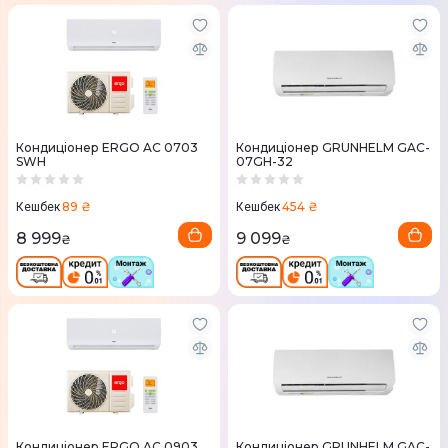
Кондиціонер ERGO AC 0703
Кондиціонер GRUNHELM GAC-
SWН
07GH-32
89 ₴
454 ₴
Кешбек
Кешбек
8 999
9 099
₴
₴
Кондиціонер ERGO AC 0903
Кондиціонер GRUNHELM GAC-