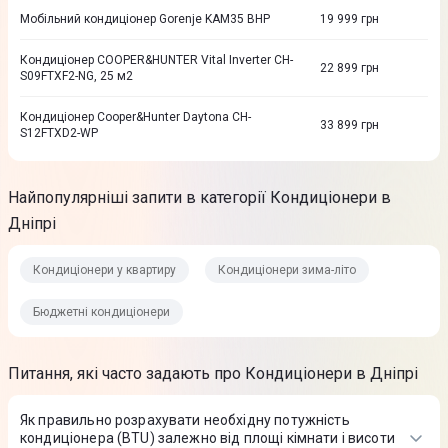
Мобільний кондиціонер Gorenje KAM35 BHP
19 999
грн
Кондиціонер COOPER&HUNTER Vital Inverter CH-
22 899
грн
S09FTXF2-NG, 25 м2
Кондиціонер Cooper&Hunter Daytona CH-
33 899
грн
S12FTXD2-WP
Найпопулярніші запити в категорії Кондиціонери в
Дніпрі
Кондиціонери у квартиру
Кондиціонери зима-літо
Бюджетні кондиціонери
Питання, які часто задають про Кондиціонери в Дніпрі
Як правильно розрахувати необхідну потужність
кондиціонера (BTU) залежно від площі кімнати і висоти