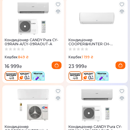
Кондиціонер CANDY Pura CY-
Кондиціонер
09RAIN-A/CY-09RAOUT-A
COOPER&HUNTER CH-
S07FTXQ2-NG Veritas (Inverter)
849 ₴
1 199 ₴
Кешбек
Кешбек
16 999
23 999
₴
₴
Кондиціонер
Кондиціонер CANDY Pura CY-