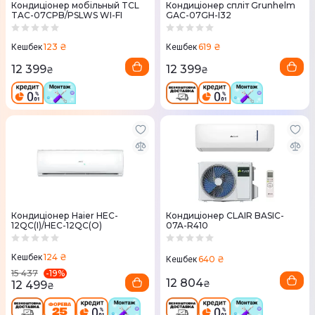
Кондиціонер мобільный TCL
Кондиціонер спліт Grunhelm
TAC-07CPB/PSLWS WI-FI
GАС-07GН-І32
123 ₴
619 ₴
Кешбек
Кешбек
12 399
12 399
₴
₴
Кондиціонер Haier HEC-
Кондиціонер CLAIR BASIC-
12QC(I)/HEC-12QC(O)
07A-R410
124 ₴
Кешбек
640 ₴
Кешбек
-
19
%
15 437
12 804
12 499
₴
₴