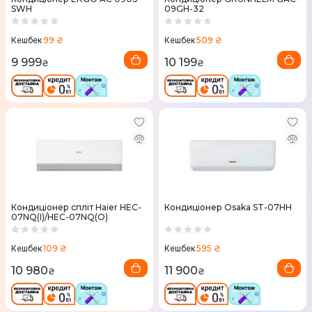
SWН
09GH-32
99 ₴
509 ₴
Кешбек
Кешбек
9 999
10 199
₴
₴
Кондиціонер спліт Haier HEC-
Кондиціонер Osaka ST-07HH
07NQ(I)/HEC-07NQ(O)
109 ₴
595 ₴
Кешбек
Кешбек
10 980
11 900
₴
₴