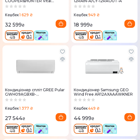
COOPER&HUNTER Vital
12RAIN-A/CY-12RAOUT-A
Inverter CH-S18FTXF2-NG, 55
м2
1 629 ₴
949 ₴
Кешбек
Кешбек
32 599
18 999
₴
₴
Кондиціонер спліт GREE Pular
Кондиціонер Samsung GEO
GWH09AGBXB-
Wind Free AR12AXAAAWKNER
K6DNA1A/GWH09AGBXB-
K6DNA1C
1 377 ₴
449 ₴
Кешбек
Кешбек
27 544
44 999
₴
₴