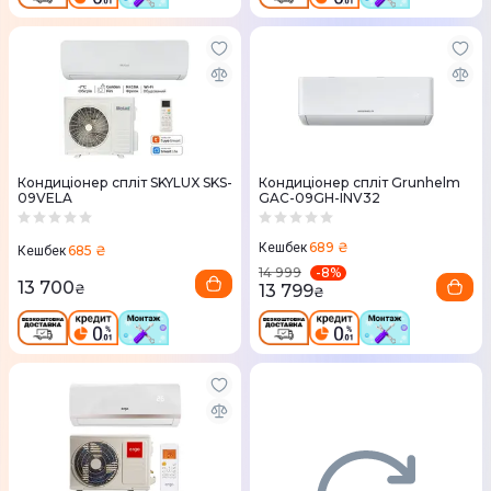
Кондиціонер спліт SKYLUX SKS-
Кондиціонер спліт Grunhelm
09VELA
GAC-09GH-INV32
689 ₴
Кешбек
685 ₴
Кешбек
-
8
%
14 999
13 700
13 799
₴
₴