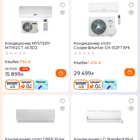
Кондиціонер MYSTERY
Кондиціонер спліт
MTH12CT-W3D2
Cooper&Hunter CH-S12FTXF6
794 ₴
Кешбек
1 474 ₴
Кешбек
-
6
%
16 999
29 499
15 899
₴
₴
Кондиціонер спліт GREE Pular
Кондиціонер LG Standard Plus