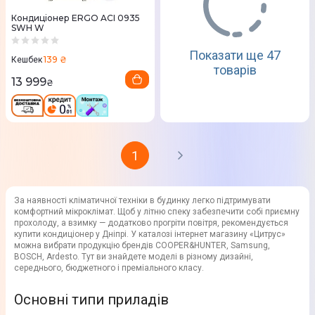
Кондиціонер ERGO ACI 0935
SWН W
Показати ще 47
139 ₴
Кешбек
товарів
13 999
₴
1
За наявності кліматичної техніки в будинку легко підтримувати
комфортний мікроклімат. Щоб у літню спеку забезпечити собі приємну
прохолоду, а взимку — додатково прогріти повітря, рекомендується
купити кондиціонер у Дніпрі. У каталозі інтернет магазину «Цитрус»
можна вибрати продукцію брендів COOPER&HUNTER, Samsung,
BOSCH, Ardesto. Тут ви знайдете моделі в різному дизайні,
середнього, бюджетного і преміального класу.
Основні типи приладів