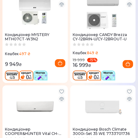
Кондиціонер MYSTERY
Кондиціонер CANDY Brezza
MTH07CT-W3N2
CY-12BRIN-U/CY-12BROUT-U
849 ₴
Кешбек
497 ₴
Кешбек
-
15
%
19 999
9 949
16 999
₴
₴
Кондиціонер
Кондиціонер Bosch Climate
COOPER&HUNTER Vital CH-
3000i-Set 35 WE 7733701736
S07FTXF2-NG 18 м2