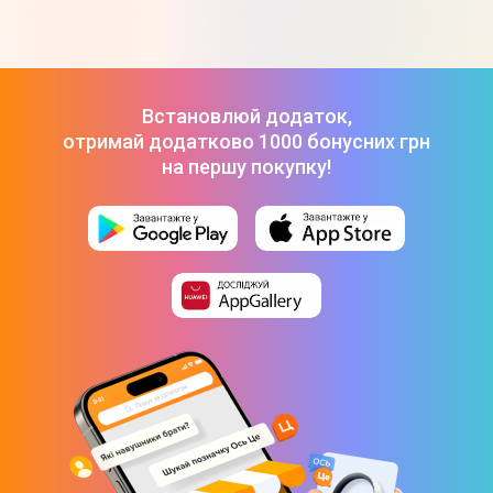
Управління
Вид управління
Встановлюй додаток,
отримай додатково 1000 бонусних грн
Пульт ДК
на першу покупку!
Керування напрямком подачі повітря
Так
Регулювання температури
Так
Таймер на включення
Так
Таймер на вимикання
Так