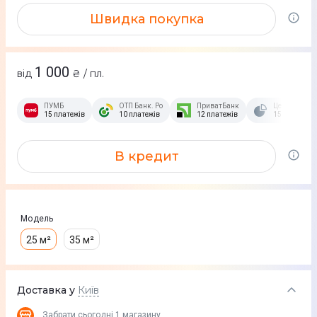
Швидка покупка
1 000
від
₴ / пл.
ПУМБ
ОТП Банк. Розстрочка Скибочка.
ПриватБанк
Це Розстроч
15 платежів
10 платежів
12 платежів
15 платежів
В кредит
Модель
25 м²
35 м²
Доставка у
Київ
Забрати сьогодні
1 магазину