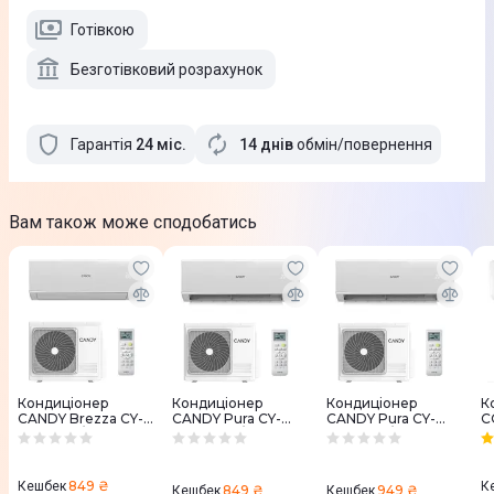
Готівкою
Безготівковий розрахунок
Гарантія
24
міс
.
14 днів
обмін/повернення
Вам також може сподобатись
Кондиціонер
Кондиціонер
Кондиціонер
К
CANDY Brezza CY-
CANDY Pura CY-
CANDY Pura CY-
C
12BRIN-U/CY-
09RAIN-A/CY-
12RAIN-A/CY-
Vi
12BROUT-U
09RAOUT-A
12RAOUT-A
S
м
849 ₴
Кешбек
К
849 ₴
949 ₴
Кешбек
Кешбек