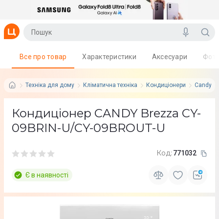
Все про товар
Характеристики
Аксесуари
Фот
Техніка для дому
Кліматична техніка
Кондиціонери
Candy
Кондиціонер CANDY Brezza CY-
09BRIN-U/CY-09BROUT-U
Код:
771032
Є в наявності