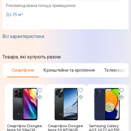
Рекомендована площа приміщення
До 25 м²
Режими роботи
Охолодження
Всі характеристики
Обігрів
Турборіжим
Товари, які купують разом
Нічний
Автоматичний
Смартфони
Кронштейни та кріплення
Телевізори
Осушення
Надтихий: до 20 дБ
Вентилятор
Функції
Таймер
Захист від перепадів напруги
Самоочищення
Смартфон Doogee
Смартфон Doogee
Samsung Galaxy
Самодіагностика
Note 56 3/64GB
Note 59 8/128GB
A03 2022 A035F