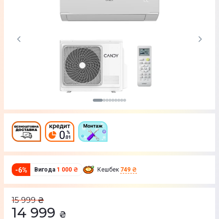
-
6
%
Вигода
1 000 ₴
Кешбек
749 ₴
15 999
₴
14 999
₴