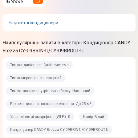
Напруга
16 999
₴
220-240 В
Клас енергоефективності (охолодження)
Бюджетні кондиціонери
A++
Найпопулярніші запити в категорії Кондиціонер CANDY
Клас енергоефективності (обігрів)
Brezza CY-09BRIN-U/CY-09BROUT-U
A+
Тип кондиціонера: Спліт-система
Продуктивність
Тип компресора: Інверторний
Споживана потужність при охолодженні
Тип установки внутрішнього блоку: Настінний
0.8 кВт
Рекомендована площа приміщення: До 25 м²
Споживана потужність при обігріві
1 кВт
Управління зі смартфона (WI-FI): Є
Колір: Білий
Максимальна споживана потужність
Кондиціонер CANDY Brezza CY-09BRIN-U/CY-09BROUT-U
1 кВт