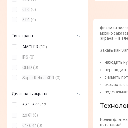
Galaxy A25
(
+
6
)
6 Гб
(
0
)
Galaxy A55
(
+
8
)
8 Гб
(
0
)
Флагман после
Galaxy S25 Edge
(
+
6
)
можно заказат
Тип экрана
экрана — в эле
Galaxy A15
(
+
6
)
AMOLED
(
12
)
Galaxy Flip 7
(
+
6
)
Заказывай Sam
IPS
(
0
)
Galaxy S24
(
+
8
)
находить н
OLED
(
0
)
Galaxy S25 Plus
(
+
10
)
переводить 
снимать по
Super Retina XDR
(
0
)
Galaxy S24 Plus
(
+
8
)
скрывать эк
Galaxy S24 Ultra
(
+
12
)
подсказыват
Диагональ экрана
Galaxy A36
(
+
8
)
Технолог
6.5" - 6.9"
(
12
)
Galaxy M15
(
+
3
)
до 6"
(
0
)
Новый флагман
Galaxy A56
(
+
7
)
потенциал!
6" - 6.4"
(
0
)