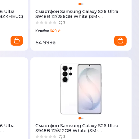
 Ultra
Смартфон Samsung Galaxy S26 Ultra
8BZKHEUC)
S948B 12/256GB White (SM-
S948BZWDEUC)
3
649 ₴
Кешбэк
64 999
₴
 Ultra
Смартфон Samsung Galaxy S26 Ultra
-
S948B 12/512GB White (SM-
S948BZWGEUC)
3