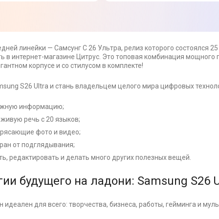
дней линейки — Самсунг С 26 Ультра, релиз которого состоялся 25
ь в интернет-магазине Цитрус. Это топовая комбинация мощного 
гантном корпусе и со стилусом в комплекте!
sung S26 Ultra и стань владельцем целого мира цифровых техноло
ужную информацию;
живую речь с 20 языков;
трясающие фото и видео;
ран от подглядывания;
ь, редактировать и делать много других полезных вещей.
ии будущего на ладони: Samsung S26 U
 идеален для всего: творчества, бизнеса, работы, гейминга и мул