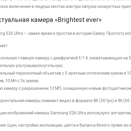
кое включение в людных местах или при запуске конкретных при
туальная камера «Brightest ever»
g S26 Ultra — самая яркая и простая в истории Galaxy. Простоту и
ает:
сельную главную камеру с диафрагмой f/1.4, захватывающую на 5
сельную ультраширокоугольную;
ельный перископный объектив с 5-кратным оптическим зумом и 1
в, 10 Мп с 3x зумом;
 камеру с разрешением 12 МП, оснащенную новым фотодатчиком S
фронтальная камеры снимают видео в формате 8K (30 fps) и 4K (60 
ии изображений камеры Samsung S26 Ultra используют алгоритмы
ие сцен, настройки экспозиции, цвета и баланса белого прямо во 