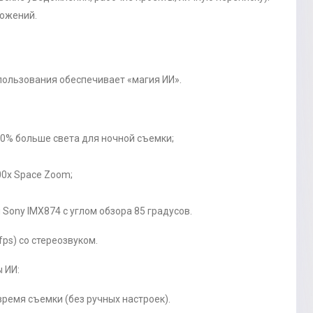
ложений.
спользования обеспечивает «магия ИИ».
0% больше света для ночной съемки;
00x Space Zoom;
ony IMX874 с углом обзора 85 градусов.
fps) со стереозвуком.
 ИИ:
время съемки (без ручных настроек).