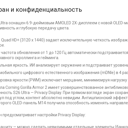
ран и конфиденциальность
Ultra оснащен 6.9-дюймовым AMOLED 2X-дисплеем с новой OLED-
вность и глубокую передачу цвета.
Quad HD+ (3120 x 1440) задает исключительную четкость изобра
ре.
частота обновления от 1 до 120 Гц автоматически подстраиваетс
лавного скроллинга и гейминга.
льная яркость. ИИ анализирует окружение и подстраивает уровень
мобильного цифрового естественного изображения (mDNIe) в 4 ра
овка яркости (PWM) исключает мерцание, минимизируя нагрузку 
ла Corning Gorilla Armor 2 имеет усовершенствованное антибликов
ность S26 Ultra — Privacy Display. При прямом взгляде экран сохр
янул под углом, контент абсолютно невидим. Антишпионский эффект 
торого OLED-панель M14 получила способность изменять направле
 предусматривает настройки Privacy Display:
ащиту — можно сделать невидимыми отдельные элементы (банковс