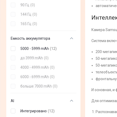
90 Гц
(
0
)
автоматичес
Galaxy S23 FE
(
+
8
)
144 Гц
(
0
)
Интеллек
Galaxy M34
(
+
3
)
165 Гц
(
0
)
Galaxy A34
(
+
8
)
Камера Samsun
Galaxy A54
(
+
8
)
Емкость аккумулятора
Система включ
Samsung Galaxy S21 FE
(
+
8
)
5000 - 5999 mAh
(
12
)
(2022)
200-мегапик
до 3999 mAh
(
0
)
50-мегапик
Galaxy Flip 4
(
+
4
)
50-мегапикс
4000 - 4999 mAh
(
0
)
Galaxy Fold 4
(
+
4
)
телеобъекти
6000 - 6999 mAh
(
0
)
Galaxy A24
(
+
3
)
фронтальную
больше 7000 mAh
(
0
)
Galaxy M14
(
+
6
)
И основная, и 
Galaxy S22 2022
(
+
10
)
AI
Для оптимизац
Galaxy A03 2022
(
+
6
)
Интегрировано
(
12
)
Распознаван
Galaxy A17
(
+
6
)