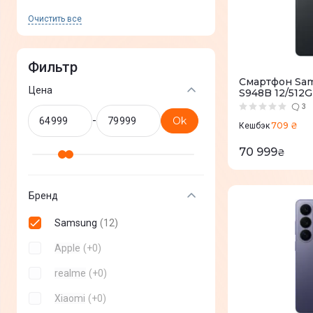
Очистить все
Фильтр
Смартфон Sams
Цена
S948B 12/512G
S948BZKGEUC
3
-
Ok
709 ₴
Кешбэк
70 999
₴
Бренд
Samsung
(
12
)
Apple
(
+
0
)
realme
(
+
0
)
Xiaomi
(
+
0
)