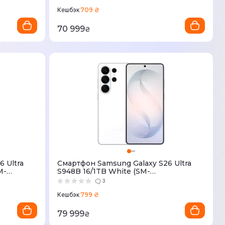
709 ₴
Кешбэк
70 999
₴
 Ultra
Смартфон Samsung Galaxy S26 Ultra
M-
S948B 16/1TB White (SM-
S948BZWHEUC)
3
799 ₴
Кешбэк
79 999
₴