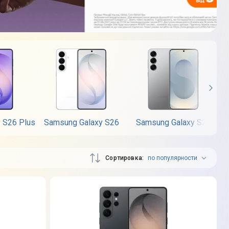
 S26 Plus
Samsung Galaxy S26
Samsung Galaxy S25
S
Сортировка
по популярности