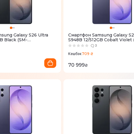
ung Galaxy S26 Ultra
Смартфон Samsung Galaxy S26
B Black (SM-
S948B 12/512GB Cobalt Violet
)
S948BZVGEUC)
3
709 ₴
Кешбэк
70 999
₴