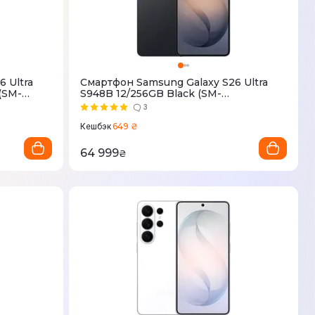
 Ultra
Смартфон Samsung Galaxy S26 Ultra
 (SM-
S948B 12/256GB Black (SM-
S948BZKDEUC)
3
649 ₴
Кешбэк
64 999
₴