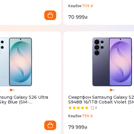
709 ₴
Кешбэк
70 999
₴
ung Galaxy S26 Ultra
Смартфон Samsung Galaxy S26
Sky Blue (SM-
S948B 16/1TB Cobalt Violet (S
)
S948BZVHEUC)
3
799 ₴
Кешбэк
79 999
₴