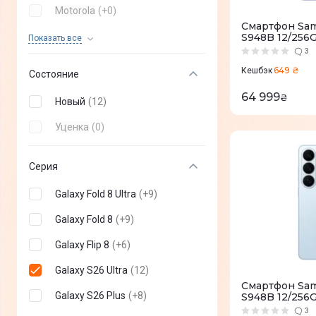
Motorola
(
+
0
)
Смартфон Sams
OPPO
(
+
0
)
S948B 12/256G
Показать все
S948BZVDEUC
3
OnePlus
(
+
0
)
649 ₴
Кешбэк
Состояние
Poco
(
+
0
)
64 999
₴
Новый
(
12
)
Infinix
(
+
0
)
Уценка
(
0
)
TECNO mobile
(
+
0
)
Nothing Phone
(
+
0
)
Серия
Sony
(
+
0
)
Galaxy Fold 8 Ultra
(
+
9
)
Vertu
(
+
0
)
Galaxy Fold 8
(
+
9
)
Sigma
(
+
0
)
Galaxy Flip 8
(
+
6
)
DOOGEE
(
+
0
)
Galaxy S26 Ultra
(
12
)
Смартфон Sams
ZTE
(
+
0
)
Galaxy S26 Plus
(
+
8
)
S948B 12/256G
S948BLBDEUC
3
Oukitel
(
+
0
)