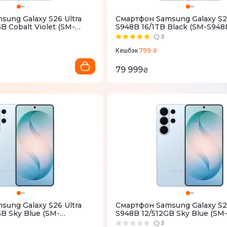
ung Galaxy S26 Ultra
Смартфон Samsung Galaxy S26
B Cobalt Violet (SM-
S948B 16/1TB Black (SM-S94
)
3
799 ₴
Кешбэк
79 999
₴
ung Galaxy S26 Ultra
Смартфон Samsung Galaxy S26
B Sky Blue (SM-
S948B 12/512GB Sky Blue (SM
)
S948BLBGEUC)
3