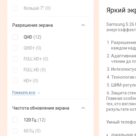
XCover7
(
+
1
)
больше 7"
(
0
)
Яркий эк
Galaxy A05
(
+
6
)
Samsung S 26 
Разрешение экрана
Galaxy Fold 6
(
+
5
)
энергоэффекти
Galaxy A05s
(
+
6
)
QHD
(
12
)
Разрешение 
Galaxy Flip 6
(
+
7
)
QHD+
(
0
)
каждом кад
Адаптивная 
Galaxy Flip 5
(
+
8
)
FULL HD+
(
0
)
чтении до п
Galaxy Fold 5
(
+
7
)
Интеллектуа
FULL HD
(
0
)
Технологии 
Galaxy S24 FE
(
+
8
)
HD+
(
0
)
ШИМ-регулир
Galaxy S23
(
+
5
)
HD
(
0
)
Показать все
Защита стек
Главная особен
Galaxy A06
(
+
3
)
тех, кто взгл
Частота обновления экрана
результате ко
Galaxy S23 Plus
(
+
4
)
120 Гц
(
12
)
Умный телефон
Galaxy S23 Ultra
(
+
6
)
60 Гц
(
0
)
Galaxy M35 5G
(
+
3
)
локальную з