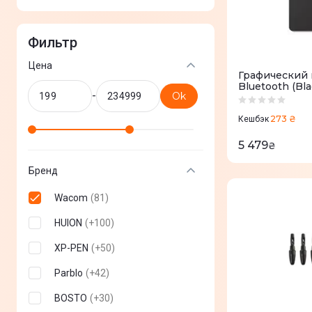
Фильтр
Цена
Графический 
Bluetooth (B
-
Ok
273 ₴
Кешбэк
5 479
₴
Бренд
Wacom
(
81
)
HUION
(
+
100
)
XP-PEN
(
+
50
)
Parblo
(
+
42
)
BOSTO
(
+
30
)