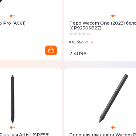
 Pro (AC61)
Перо Wacom One (2023) бел
(CP92303B2Z)
120 ₴
Кешбэк
2 409
₴
Plus для Artist (SPE58)
Перо для планшета Wacom P