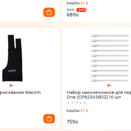
34 ₴
Кешбэк
-
24
%
909
689
₴
 рисования Wacom
Набор наконечников для п
One (CP92303B2Z) 10 шт
37 ₴
Кешбэк
759
₴