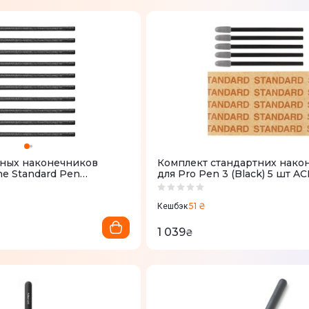
чных наконечников
Комплект стандартних нако
e Standard Pen
для Pro Pen 3 (Black) 5 шт A
 10 шт
51 ₴
Кешбэк
1 039
₴