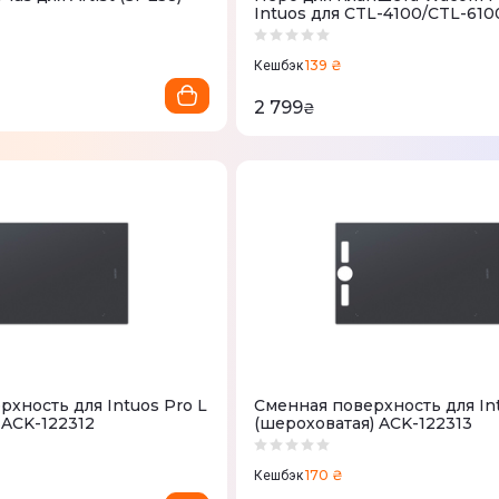
Intuos для CTL-4100/CTL-610
139 ₴
Кешбэк
2 799
₴
хность для Intuos Pro L
Сменная поверхность для Int
 ACK-122312
(шероховатая) ACK-122313
170 ₴
Кешбэк