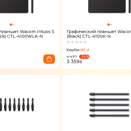
планшет Wacom Intuos S
Графический планшет Wacom
lack) CTL-4100WLK-N
(Black) CTL-4100K-N
167 ₴
Кешбэк
-
24
%
4 437
3 359
₴