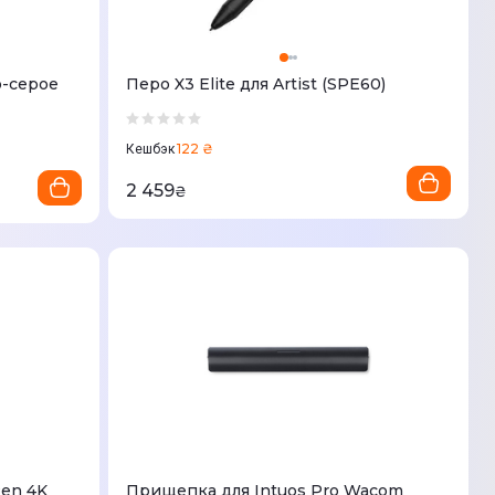
о-серое
Перо X3 Elite для Artist (SPE60)
122 ₴
Кешбэк
2 459
₴
en 4K
Прищепка для Intuos Pro Wacom