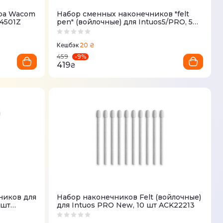
ера Wacom
Набор сменных наконечников "felt
4501Z
pen" (войлочные) для Intuos5/PRO, 5
шт ACK-20003
20 ₴
Кешбэк
-
9
%
459
419
₴
ников для
Набор наконечников Felt (войлочные)
 шт
для Intuos PRO New, 10 шт ACK22213