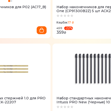
чников для P02 (AC17_B)
Набор наконечников для п
One (CP91300B2Z) 5 шт ACK2
17 ₴
Кешбэк
-
22
%
459
359
₴
х стержней 1.0 для PRO
Набор стандартных наконеч
CK-22207
Intuos PRO New (Черные) 10
ACK22211