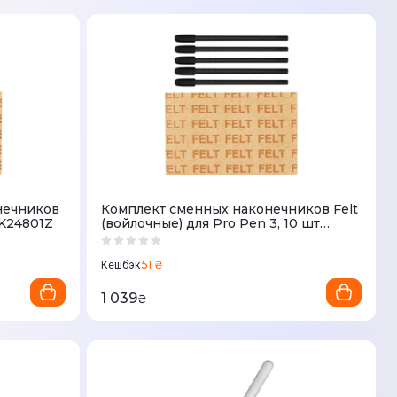
нечников
Комплект сменных наконечников Felt
CK24801Z
(войлочные) для Pro Pen 3, 10 шт
ACK24819Z
51 ₴
Кешбэк
1 039
₴