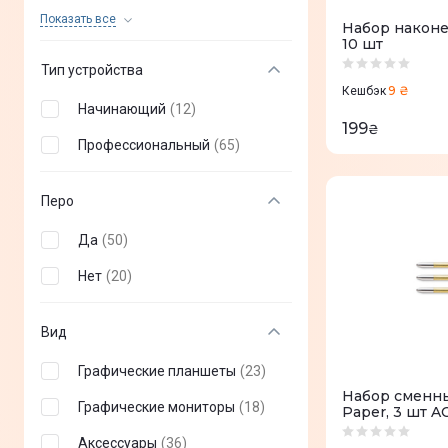
VEIKK
(
+
16
)
Показать все
Набор наконе
10 шт
HiSmart
(
+
10
)
Тип устройства
Ugee
(
+
5
)
9 ₴
Кешбэк
Начинающий
(
12
)
199
₴
Профессиональный
(
65
)
Перо
Да
(
50
)
Нет
(
20
)
Вид
Графические планшеты
(
23
)
Набор сменны
Графические мониторы
(
18
)
Paper, 3 шт A
Аксессуары
(
36
)