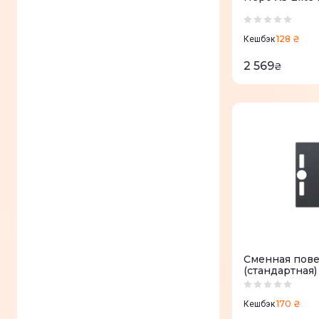
128 ₴
Кешбэк
2 569
₴
Сменная повер
(стандартная)
170 ₴
Кешбэк