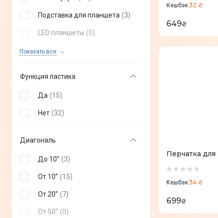
32 ₴
Кешбэк
Подставка для планшета
(
3
)
649
₴
LED планшеты
(
0
)
Сенсорная панель
(
0
)
Показать все
Смарт-панель
(
0
)
Функция ластика
Да
(
15
)
Нет
(
32
)
Диагональ
Перчатка для
До 10”
(
3
)
От 10”
(
15
)
34 ₴
Кешбэк
От 20”
(
7
)
699
₴
От 50”
(
0
)