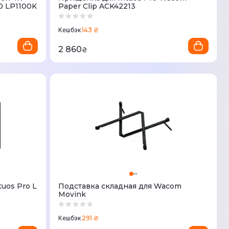
0 LP1100K
Paper Clip ACK42213
143 ₴
Кешбэк
2 860
₴
uos Pro L
Подставка складная для Wacom
Movink
291 ₴
Кешбэк