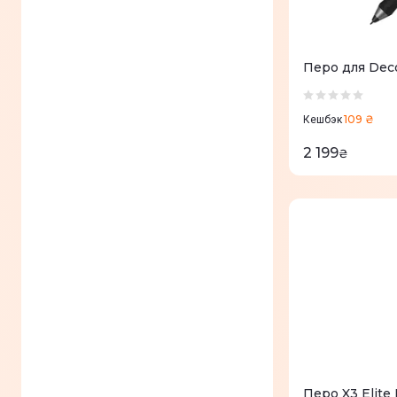
Перо для Deco
109 ₴
Кешбэк
2 199
₴
Перо X3 Elite 