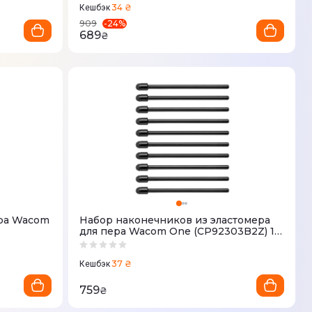
34 ₴
Кешбэк
-
24
%
909
689
₴
ера Wacom
Набор наконечников из эластомера
для пера Wacom One (CP92303B2Z) 10
шт
37 ₴
Кешбэк
759
₴