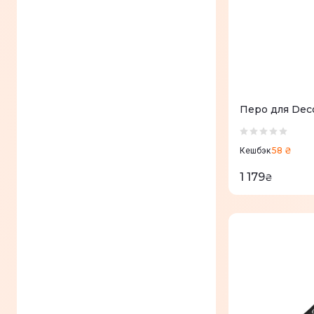
Перо для Deco
58 ₴
Кешбэк
1 179
₴