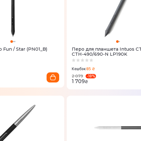
 Fun / Star (PN01_B)
Перо для планшета Intuos C
CTH-490/690-N LP190K
85 ₴
Кешбэк
-
18
%
2 079
1 709
₴