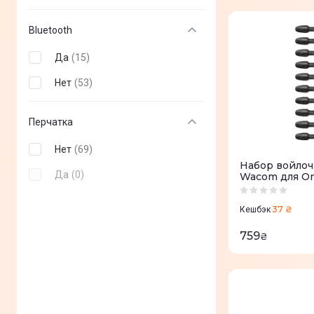
Bluetooth
Да
(
15
)
Нет
(
53
)
Перчатка
Нет
(
69
)
Набор войло
Да
(
0
)
Wacom для On
(CP92303B2Z)
37 ₴
Кешбэк
759
₴