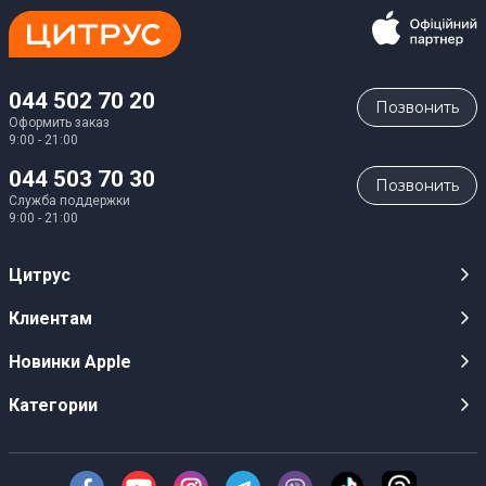
044 502 70 20
Позвонить
Оформить заказ
9:00 - 21:00
044 503 70 30
Позвонить
Служба поддержки
9:00 - 21:00
Цитрус
Карьера
Клиентам
Магазины
Публичные оферты
Новинки Apple
Для СМИ
Видеообзоры
iPhone 17
Категории
Оптовым клиентам
Акции, розыгрыши, призы
iPhone 17 Pro
Аудио
Служба поддержки клиентов
Инструкции и прошивки
iPhone 17 Pro Max
Техника Apple
О Компании