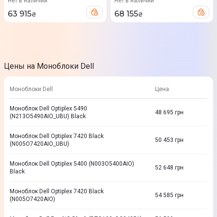
Нет в наличии
Нет в наличии
63 915
68 155
₴
₴
Цены на Моноблоки Dell
Моноблоки Dell
Цена
Моноблок Dell Optiplex 5490
48 695
грн
(N213O5490AIO_UBU) Black
Моноблок Dell Optiplex 7420 Black
50 453
грн
(N005O7420AIO_UBU)
Моноблок Dell Optiplex 5400 (N003O5400AIO)
52 648
грн
Black
Моноблок Dell Optiplex 7420 Black
54 585
грн
(N005O7420AIO)