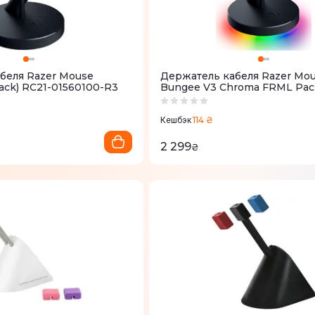
беля Razer Mouse
Держатель кабеля Razer Mo
ack) RC21-01560100-R3
Bungee V3 Chroma FRML Pac
RGB (Black) RC21-01520100-R
114 ₴
Кешбэк
2 299
₴