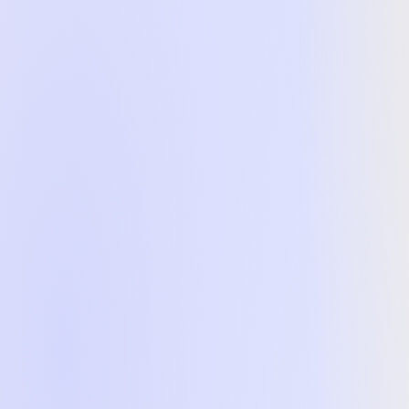
се
9 ₴
449 ₴