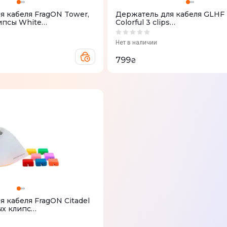
я кабеля FragON Tower,
Держатель для кабеля GLHF
ипсы White
Colorful 3 clips
TOWER003)
(FGLMB22BKTOWER003)
Нет в наличии
799
₴
 кабеля FragON Citadel
ых клипс
CTDLRGB8)