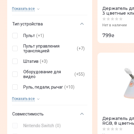
OfficePro
(
0
)
Держатель дл
Показать все
3 цветные кл
(FGLMB22WT
Chin Fai
(
0
)
Тип устройства
Нет в наличии
ArmorStandart
(
0
)
799
Пульт
(
+
1
)
₴
Ajazz
(
0
)
Пульт управления
(
+
7
)
Logitech
трансляцией
(
0
)
Штатив
(
+
3
)
Nintendo
(
0
)
Оборудование для
Honcam
(
0
)
(
+
55
)
видео
XTRFY
(
0
)
Руль, педали, рычаг
(
+
10
)
Corsair
(
0
)
Подставка
(
+
54
)
Показать все
HyperX
(
0
)
Коврики под кресла
(
+
6
)
Совместимость
LiberNovo
(
0
)
Держатель для
Адаптер
(
+
10
)
RGB, 8 цветн
Nintendo Switch
(
0
)
ERGO
(
0
)
(FGLMB22WT
Зарядное устройство
(
+
14
)