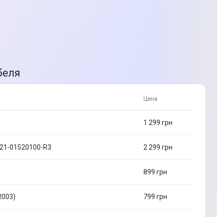
беля
Цена
1 299
грн
C21-01520100-R3
2 299
грн
899
грн
R003)
799
грн