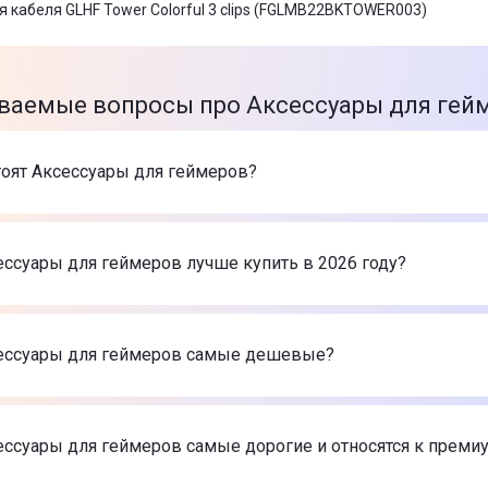
 кабеля GLHF Tower Colorful 3 clips (FGLMB22BKTOWER003)
ваемые вопросы про Аксессуары для гей
тоят Аксессуары для геймеров?
оваров в категории Аксессуары для геймеров в интернет-м
танция для геймпада DualSense for Sony PS5
-
1 399 ₴
ессуары для геймеров лучше купить в 2026 году?
 рукав DIABLO IV Lilith's Blood Petals (Диабло) M Black
-
74
й рукав WORLD OF TANKS Gaming Arm Sleeve 02D (ВоТ) M
-
е Аксессуары для геймеров в 2026 году по мнению интер
танция для геймпада DualSense for Sony PS5
-
1 399 ₴
ессуары для геймеров самые дешевые?
 рукав DIABLO IV Lilith's Blood Petals (Диабло) M Black
-
74
й рукав WORLD OF TANKS Gaming Arm Sleeve 02D (ВоТ) M
-
самые дешевые Аксессуары для геймеров
танция для геймпада DualSense for Sony PS5
-
1 399 ₴
ессуары для геймеров самые дорогие и относятся к преми
 рукав DIABLO IV Lilith's Blood Petals (Диабло) M Black
-
74
й рукав WORLD OF TANKS Gaming Arm Sleeve 02D (ВоТ) M
-