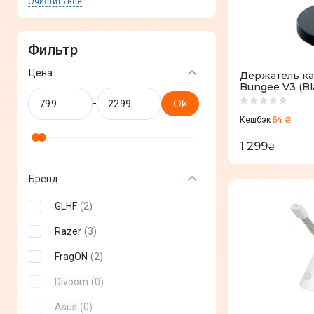
Очистить все
Фильтр
Цена
Держатель ка
Bungee V3 (Bl
-
Ok
64 ₴
Кешбэк
1 299
₴
Бренд
GLHF
(
2
)
Razer
(
3
)
FragON
(
2
)
Divoom
(
0
)
Asus
(
0
)