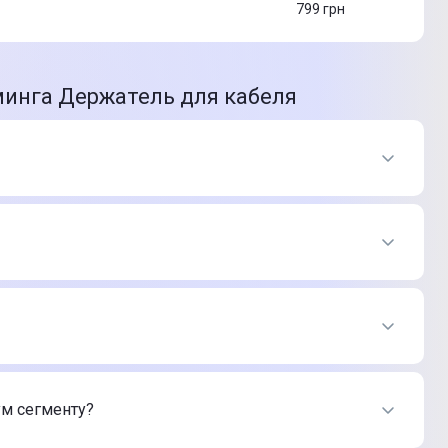
799
грн
минга Держатель для кабеля
агазине Цитрус
9 ₴
449 ₴
нет-магазина Цитрус
9 ₴
449 ₴
ум сегменту?
9 ₴
449 ₴