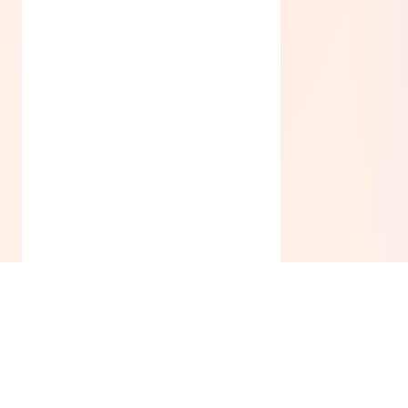
Черно-серый
(
0
)
Черно-синий
(
0
)