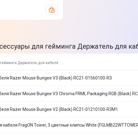
сессуары для гейминга Держатель для ка
гейминга Держатель для кабеля
еля Razer Mouse Bungee V3 (Black) RC21-01560100-R3
еля Razer Mouse Bungee V3 Chroma FRML Packaging RGB (Black) R
еля Razer Mouse Bungee V2 (Black) RC21-01210100-R3M1
 кабеля FragON Tower, 3 цветные клипсы White (FGLMB22WTTOWE