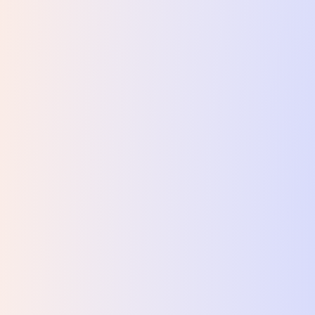
их товаров из категории Аксессуары для геймеров в Цитру
танция для геймпада DualSense for Sony PS5
-
1 399 ₴
 рукав DIABLO IV Lilith's Blood Petals (Диабло) M Black
-
74
й рукав WORLD OF TANKS Gaming Arm Sleeve 02D (ВоТ) M
-